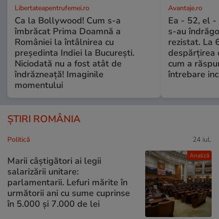
Libertateapentrufemei.ro
Avantaje.ro
Ca la Bollywood! Cum s-a
Ea - 52, el 
îmbrăcat Prima Doamnă a
s-au îndrăgos
României la întâlnirea cu
rezistat. La 
președinta Indiei la București.
despărțirea 
Niciodată nu a fost atât de
cum a răspu
îndrăzneață! Imaginile
întrebare i
momentului
ȘTIRI ROMÂNIA
Politică
24 iul.
Analiză
Marii câștigători ai legii
salarizării unitare:
parlamentarii. Lefuri mărite în
următorii ani cu sume cuprinse
în 5.000 și 7.000 de lei