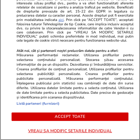
interesele si/sau profilul dvs., pentru a va oferi functionalitati aferente
retelelor de socializare si pentru a analiza traficul pe website. Beneficiati
de drepturile prevazute de art. 15-22 din GDPR in legatura cu
Cum să călătoreşti doar cu
prelucrarea datelor cu caracter personal. Aceste drepturi pot fi exercitate
prin modalitatea indicata
aici
. Prin click pe “ACCEPT TOATE”, acceptati
bagajul de mână. Ghid pentru
folosirea tuturor Tehnologiilor de tip Cookie, care implica inclusiv acceptul
dvs. cu privire la stocarea/accesarea informatiilor de catre Vendor-ii cu
eficientizarea spaţiului
care colaboram. Prin click pe “VREAU SA MODIFIC SETARILE
INDIVIDUAL” puteti schimba preferintele in mod individual, mai putin
cele legate de cookie strict necesare pentru functionarea website-ului.
Atât noi, cât și partenerii noștri prelucrăm datele pentru a oferi:
Măsurarea performanței reclamelor. Utilizarea profilurilor pentru
selectarea conținutului personalizat. Stocarea și/sau accesarea
Lifestyle
22 iul.
informațiilor de pe un dispozitiv. Dezvoltarea și îmbunătățirea serviciilor.
Crearea profilurilor de conținut personalizat. Utilizarea profilurilor pentru
selectarea publicității personalizate. Crearea profilurilor pentru
publicitate personalizată. Măsurarea performanței conținutului.
Înțelegerea publicului prin statistici sau combinații de date din surse
Cum păstrăm brânza fără să
diferite. Utilizarea datelor limitate pentru a selecta conținutul. Utilizarea
mucegăiască
de date limitate pentru a selecta publicitatea. Date precise de geolocație
și identificarea prin scanarea dispozitivului.
Listă parteneri (furnizori)
ACCEPT TOATE
Lifestyle
17 iul.
VREAU SA MODIFIC SETARILE INDIVIDUAL