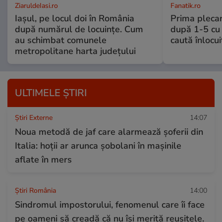
ZiaruldeIasi.ro
Fanatik.ro
Iașul, pe locul doi în România
Prima plecar
după numărul de locuințe. Cum
după 1-5 cu 
au schimbat comunele
caută înlocui
metropolitane harta județului
ULTIMELE ȘTIRI
Știri Externe
14:07
Noua metodă de jaf care alarmează șoferii din
Italia: hoții ar arunca șobolani în mașinile
aflate în mers
Știri România
14:00
Sindromul impostorului, fenomenul care îi face
pe oameni să creadă că nu își merită reușitele.