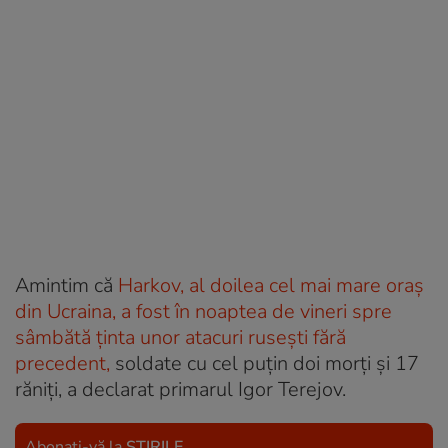
Amintim că
Harkov, al doilea cel mai mare oraș
din Ucraina, a fost în noaptea de vineri spre
sâmbătă ținta unor atacuri rusești fără
precedent,
soldate cu cel puțin doi morți și 17
răniți, a declarat primarul Igor Terejov.
Abonați-vă la
ȘTIRILE