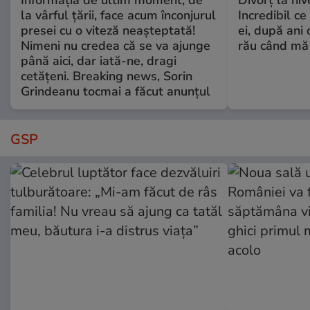
Informația de ultim moment, de
Divorț la nive
la vârful țării, face acum înconjurul
Incredibil ce
presei cu o viteză neașteptată!
ei, după ani 
Nimeni nu credea că se va ajunge
rău când mă
până aici, dar iată-ne, dragi
cetățeni. Breaking news, Sorin
Grindeanu tocmai a făcut anunțul
GSP