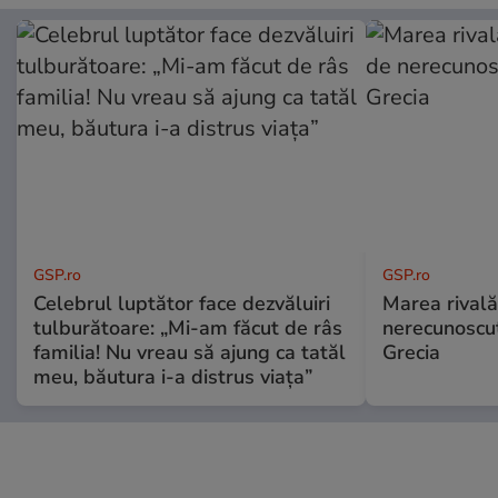
GSP.ro
GSP.ro
Celebrul luptător face dezvăluiri
Marea rivală
tulburătoare: „Mi-am făcut de râs
nerecunoscut
familia! Nu vreau să ajung ca tatăl
Grecia
meu, băutura i-a distrus viața”