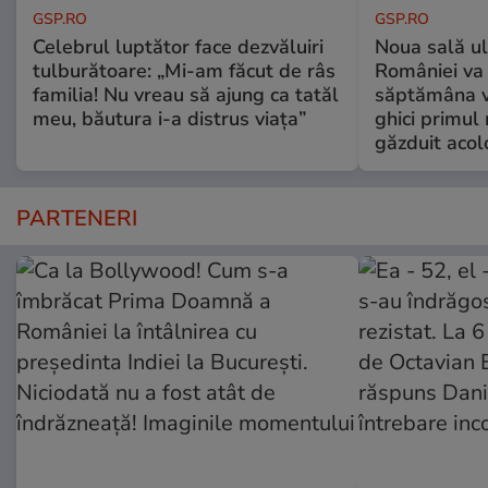
GSP.RO
GSP.RO
Celebrul luptător face dezvăluiri
Noua sală u
tulburătoare: „Mi-am făcut de râs
României va 
familia! Nu vreau să ajung ca tatăl
săptămâna vi
meu, băutura i-a distrus viața”
ghici primul 
găzduit acol
PARTENERI