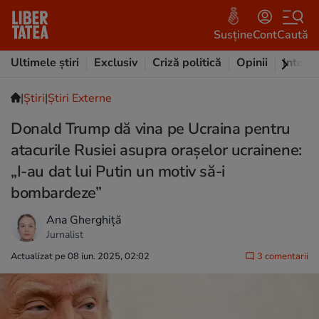
Susține
Cont
Caută
Ultimele știri
Exclusiv
Criză politică
Opinii
Intervi
|
Ştiri
|
Știri Externe
Donald Trump dă vina pe Ucraina pentru
atacurile Rusiei asupra orașelor ucrainene:
„I-au dat lui Putin un motiv să-i
bombardeze”
Ana Gherghiță
Jurnalist
Actualizat pe 08 iun. 2025, 02:02
3 comentarii