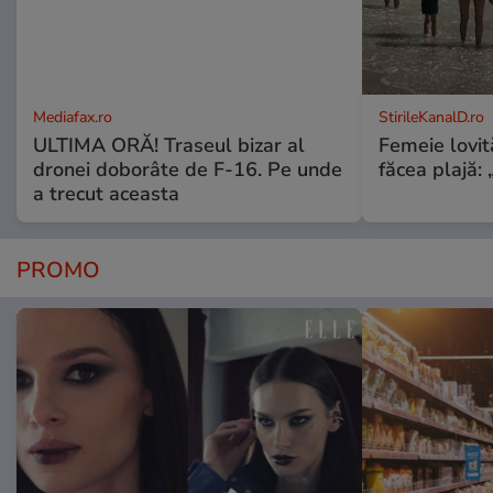
Mediafax.ro
StirileKanalD.ro
ULTIMA ORĂ! Traseul bizar al
Femeie lovit
dronei doborâte de F-16. Pe unde
făcea plajă: „
a trecut aceasta
PROMO