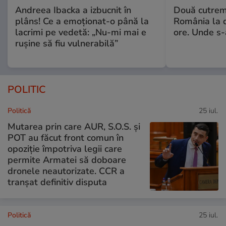
Andreea Ibacka a izbucnit în
Două cutrem
plâns! Ce a emoționat-o până la
România la d
lacrimi pe vedetă: „Nu-mi mai e
ore. Unde s
rușine să fiu vulnerabilă”
POLITIC
Politică
25 iul.
Mutarea prin care AUR, S.O.S. și
POT au făcut front comun în
opoziție împotriva legii care
permite Armatei să doboare
dronele neautorizate. CCR a
tranșat definitiv disputa
Politică
25 iul.