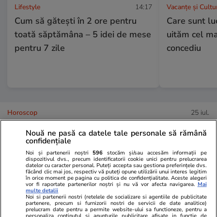
Lifestyle
14:17
Vacanțe și Cultu
Cum să gătești în 2 ore pentru
Care sunt luc
toată săptămâna – 5 idei de mese
uităm cel ma
pentru 7 zile
concediu
Horoscop
25 iul.
Horoscop 26 iulie 2026. Racii
Nouă ne pasă ca datele tale personale să rămână
încep o perioadă mai dificilă în
confidențiale
relația cu superiorii, poate și pe
Noi și partenerii noștri
596
stocăm și/sau accesăm informații pe
dispozitivul dvs., precum identificatorii cookie unici pentru prelucrarea
datelor cu caracter personal. Puteți accepta sau gestiona preferințele dvs.
fondul unui volum mai mare de
făcând clic mai jos, respectiv vă puteți opune utilizării unui interes legitim
în orice moment pe pagina cu politica de confidențialitate. Aceste alegeri
muncă
vor fi raportate partenerilor noștri și nu vă vor afecta navigarea.
Mai
multe detalii
Noi si partenerii nostri (retelele de socializare si agentiile de publicitate
partenere, precum si furnizorii nostri de servicii de date analitice)
prelucram date pentru a permite website-ului sa functioneze, pentru a
Vacanțe și Cultură
24 iul.
personaliza continutul si anunturile publicitare afisate in functie de