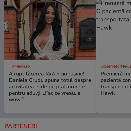
TVMania.ro
ObservatorNews
A rupt tăcerea fără nicio rușine!
Premieră me
Daniela Crudu spune totul despre
pacientă co
activitatea ei de pe platformele
transportată
pentru adulți: „Fac ce vreau, e
Hawk
wow!”
PARTENERI