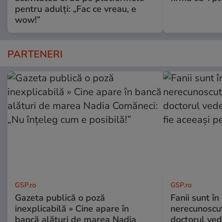
pentru adulți: „Fac ce vreau, e
wow!”
PARTENERI
GSP.ro
GSP.ro
Gazeta publică o poză
Fanii sunt în 
inexplicabilă » Cine apare în
nerecunoscut
bancă alături de marea Nadia
doctorul ved