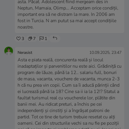
asta. Păcat. Adolescent fiind mergeam des in
Neptun, Mamaia, Olimp... Acceptam orice condiții,
important era să ne distram la mare. In 2006 am
fost in Turcia. N am putut sa mai accept condițiile
noastre.
3
7
1
Nerasist
10.09.2025, 23:47
Asta e piata reală, concurenta reală și locul
inadaptaților și parvenitilor nu este aici. Grădiniță cu
program de lăuze, până la 12.. salariu full, bonuri
de masa, vacanta, vouchere de vacanta, munca 2-3
h că nu prea vin copii. Cum sa îi aducă părinții când
ei lucrează până la 18? Cine sa ii ia la 12!? Statul a
faultat turismul real cu voucherele lor, plătite din
banii mei. Au ridicat preturi, a închis pe cei
independenți și cinstiți și a îngrășat patroni de
partid. Tot ce tine de turism trebuie resetat cu alți
oameni. Cei din structurile vechi sa nu fie pe poziții