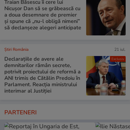
Traian Băsescu îi cere lui
Nicușor Dan să se grăbească cu
a doua desemnare de premier
și spune că „nu-l obligă nimeni”
să declanșeze alegeri anticipate
Știri România
21 iul.
Declarațiile de avere ale
Exclusiv
demnitarilor rămân secrete,
potrivit proiectului de reformă a
ANI trimis de Cătălin Predoiu în
Parlament. Reacția ministrului
interimar al Justiției
PARTENERI