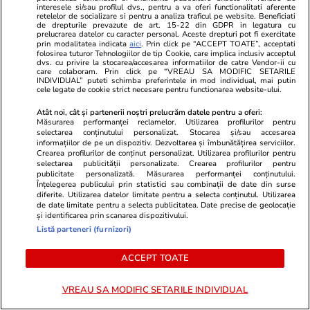
Explozie puternică în Barcelona, la metroul
interesele si/sau profilul dvs., pentru a va oferi functionalitati aferente
retelelor de socializare si pentru a analiza traficul pe website. Beneficiati
de drepturile prevazute de art. 15-22 din GDPR in legatura cu
Plaça de Sants: opt persoane rănite, două în
prelucrarea datelor cu caracter personal. Aceste drepturi pot fi exercitate
prin modalitatea indicata
aici
. Prin click pe “ACCEPT TOATE”, acceptati
stare gravă, după o scurgere de gaze | VIDEO
folosirea tuturor Tehnologiilor de tip Cookie, care implica inclusiv acceptul
dvs. cu privire la stocarea/accesarea informatiilor de catre Vendor-ii cu
care colaboram. Prin click pe “VREAU SA MODIFIC SETARILE
INDIVIDUAL” puteti schimba preferintele in mod individual, mai putin
cele legate de cookie strict necesare pentru functionarea website-ului.
Știri Externe
10:05
Japonia a descoperit un zăcământ record de
Atât noi, cât și partenerii noștri prelucrăm datele pentru a oferi:
Măsurarea performanței reclamelor. Utilizarea profilurilor pentru
aur în Oceanul Pacific la o adâncime de peste
selectarea conținutului personalizat. Stocarea și/sau accesarea
informațiilor de pe un dispozitiv. Dezvoltarea și îmbunătățirea serviciilor.
700 de metri
Crearea profilurilor de conținut personalizat. Utilizarea profilurilor pentru
selectarea publicității personalizate. Crearea profilurilor pentru
publicitate personalizată. Măsurarea performanței conținutului.
Înțelegerea publicului prin statistici sau combinații de date din surse
Știri Locale
10:01
diferite. Utilizarea datelor limitate pentru a selecta conținutul. Utilizarea
de date limitate pentru a selecta publicitatea. Date precise de geolocație
Marșul Oradea PRIDE, interzis de Primărie
și identificarea prin scanarea dispozitivului.
Listă parteneri (furnizori)
pentru al 4-lea an pe motiv de „bune
moravuri”: organizatorii vor ieși totuși în stradă
ACCEPT TOATE
pe 25 iulie
VREAU SA MODIFIC SETARILE INDIVIDUAL