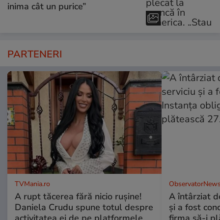
inima cât un purice”
PARTENERI
TVMania.ro
ObservatorNews
A rupt tăcerea fără nicio rușine!
A întârziat d
Daniela Crudu spune totul despre
și a fost con
activitatea ei de pe platformele
firma să-i p