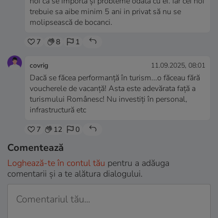
noi că se importa și probleme odată cu ei. Iar cei noi
trebuie sa aibe minim 5 ani in privat să nu se
molipsească de bocanci.
7
8
1
covrig
11.09.2025, 08:01
Dacă se făcea performanță în turism...o făceau fără
voucherele de vacanță! Asta este adevărata față a
turismului Românesc! Nu investiți în personal,
infrastructură etc
7
12
0
Comentează
Loghează-te în contul tău
pentru a adăuga
comentarii și a te alătura dialogului.