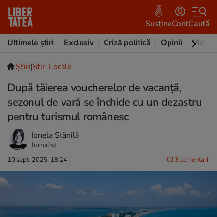
Susține
Cont
Caută
Ultimele știri
Exclusiv
Criză politică
Opinii
Video
|
Ştiri
|
Știri Locale
După tăierea voucherelor de vacanță,
sezonul de vară se închide cu un dezastru
pentru turismul românesc
Ionela Stănilă
Jurnalist
10 sept. 2025, 18:24
3 comentarii