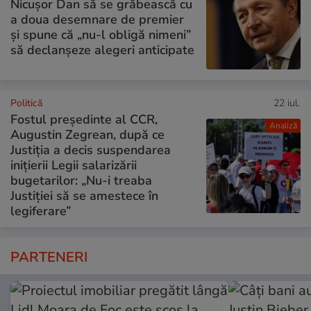
Nicușor Dan să se grăbească cu
a doua desemnare de premier
și spune că „nu-l obligă nimeni”
să declanșeze alegeri anticipate
Politică
22 iul.
Fostul președinte al CCR,
Analiză
Augustin Zegrean, după ce
Justiția a decis suspendarea
inițierii Legii salarizării
bugetarilor: „Nu-i treaba
Justiției să se amestece în
legiferare”
PARTENERI