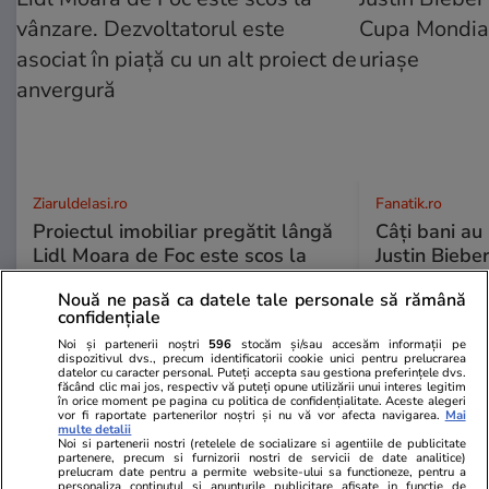
ZiaruldeIasi.ro
Fanatik.ro
Proiectul imobiliar pregătit lângă
Câți bani au 
Lidl Moara de Foc este scos la
Justin Biebe
vânzare. Dezvoltatorul este
Cupa Mondia
Nouă ne pasă ca datele tale personale să rămână
asociat în piață cu un alt proiect
sunt uriașe
confidențiale
de anvergură
Noi și partenerii noștri
596
stocăm și/sau accesăm informații pe
dispozitivul dvs., precum identificatorii cookie unici pentru prelucrarea
datelor cu caracter personal. Puteți accepta sau gestiona preferințele dvs.
făcând clic mai jos, respectiv vă puteți opune utilizării unui interes legitim
în orice moment pe pagina cu politica de confidențialitate. Aceste alegeri
ULTIMELE ȘTIRI
vor fi raportate partenerilor noștri și nu vă vor afecta navigarea.
Mai
multe detalii
Noi si partenerii nostri (retelele de socializare si agentiile de publicitate
partenere, precum si furnizorii nostri de servicii de date analitice)
Știri Externe
10:16
prelucram date pentru a permite website-ului sa functioneze, pentru a
personaliza continutul si anunturile publicitare afisate in functie de