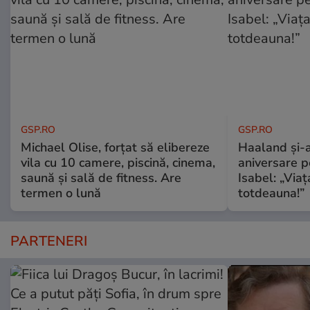
GSP.RO
GSP.RO
Michael Olise, forțat să elibereze
Haaland și-a
vila cu 10 camere, piscină, cinema,
aniversare pe
saună și sală de fitness. Are
Isabel: „Via
termen o lună
totdeauna!”
PARTENERI