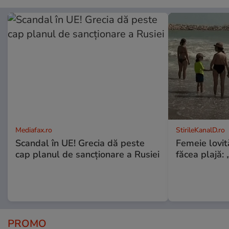
Mediafax.ro
StirileKanalD.ro
Scandal în UE! Grecia dă peste
Femeie lovit
cap planul de sancționare a Rusiei
făcea plajă: „
PROMO