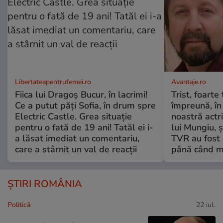
Libertateapentrufemei.ro
Avantaje.ro
Fiica lui Dragoș Bucur, în lacrimi!
Trist, foarte
Ce a putut păți Sofia, în drum spre
împreună, în
Electric Castle. Grea situație
noastră actri
pentru o fată de 19 ani! Tatăl ei i-
lui Mungiu, ș
a lăsat imediat un comentariu,
TVR au fost 
care a stârnit un val de reacții
până când mo
ȘTIRI ROMÂNIA
Politică
22 iul.