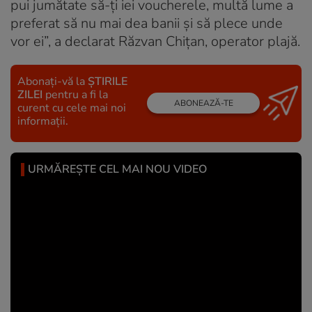
pui jumătate să-ți iei voucherele, multă lume a
preferat să nu mai dea banii și să plece unde
vor ei”, a declarat Răzvan Chițan, operator plajă.
Abonați-vă la
ȘTIRILE
ZILEI
pentru a fi la
ABONEAZĂ-TE
curent cu cele mai noi
informații.
URMĂREȘTE CEL MAI NOU VIDEO