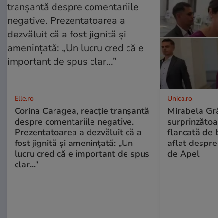
Elle.ro
Unica.ro
Corina Caragea, reacție tranșantă
Mirabela Gră
despre comentariile negative.
surprinzătoar
Prezentatoarea a dezvăluit că a
flancată de 
fost jignită și amenințată: „Un
aflat despre
lucru cred că e important de spus
de Apel
clar...”