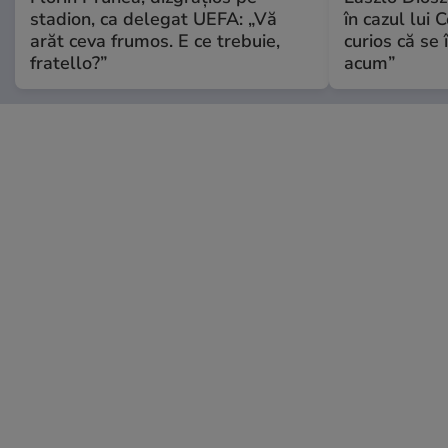
stadion, ca delegat UEFA: „Vă
în cazul lui 
arăt ceva frumos. E ce trebuie,
curios că se
fratello?”
acum”