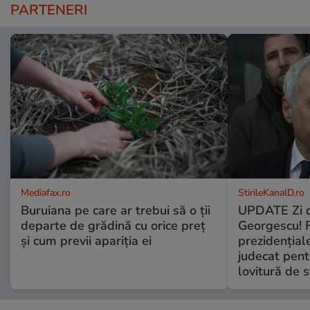
PARTENERI
Mediafax.ro
StirileKanalD.ro
Buruiana pe care ar trebui să o ții
UPDATE Zi d
departe de grădină cu orice preț
Georgescu! F
și cum previi apariția ei
prezidențiale
judecat pent
lovitură de s