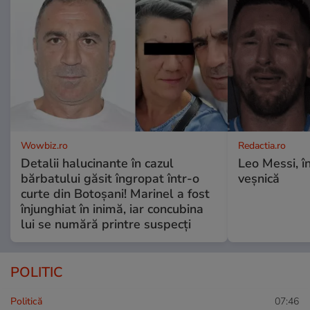
Wowbiz.ro
Redactia.ro
Detalii halucinante în cazul
Leo Messi, î
bărbatului găsit îngropat într-o
veșnică
curte din Botoșani! Marinel a fost
înjunghiat în inimă, iar concubina
lui se numără printre suspecți
POLITIC
Politică
07:46