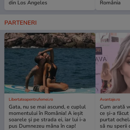
din Los Angeles
România
PARTENERI
Libertateapentrufemei.ro
Avantaje.ro
Gata, nu se mai ascund, e cuplul
Cum arată v
momentului în România! A ieșit
ce și-a făcut
soarele și pe strada ei, iar lui i-a
purtat ochel
pus Dumnezeu mâna în cap!
să nu sperii c