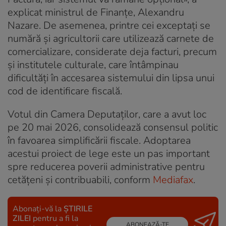
explicat ministrul de Finanțe, Alexandru
Nazare. De asemenea, printre cei exceptați se
numără și agricultorii care utilizează carnete de
comercializare, considerate deja facturi, precum
și institutele culturale, care întâmpinau
dificultăți în accesarea sistemului din lipsa unui
cod de identificare fiscală.
Votul din Camera Deputaților, care a avut loc
pe 20 mai 2026, consolidează consensul politic
în favoarea simplificării fiscale. Adoptarea
acestui proiect de lege este un pas important
spre reducerea poverii administrative pentru
cetățeni și contribuabili, conform
Mediafax
.
Abonați-vă la
ȘTIRILE
ZILEI
pentru a fi la
ABONEAZĂ-TE