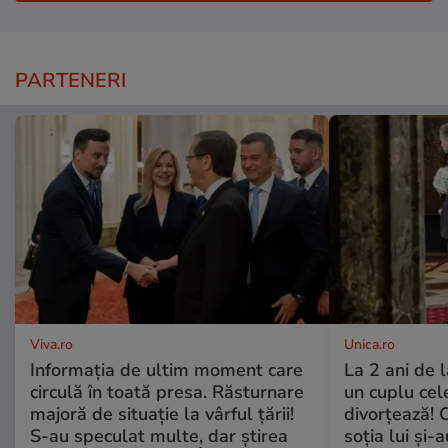
PARTENERI
Viva.ro
Unica.ro
Informația de ultim moment care
La 2 ani de 
circulă în toată presa. Răsturnare
un cuplu ce
majoră de situație la vârful țării!
divorțează! C
S-au speculat multe, dar știrea
soția lui și-