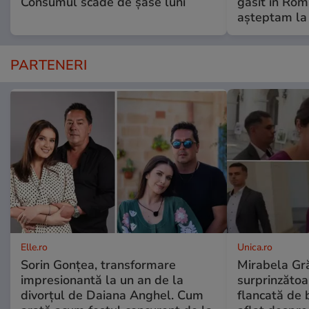
Consumul scade de șase luni
găsit în Rom
așteptam la
PARTENERI
Elle.ro
Unica.ro
Sorin Gonțea, transformare
Mirabela Gră
impresionantă la un an de la
surprinzătoar
divorțul de Daiana Anghel. Cum
flancată de 