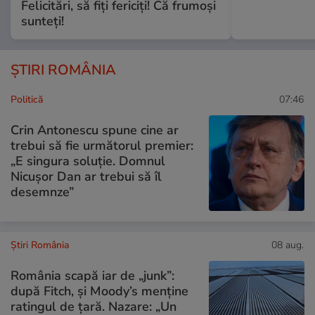
Felicitări, să fiți fericiți! Că frumoși
sunteți!
ȘTIRI ROMÂNIA
Politică
07:46
Crin Antonescu spune cine ar
trebui să fie următorul premier:
„E singura soluție. Domnul
Nicușor Dan ar trebui să îl
desemnze”
Știri România
08 aug.
România scapă iar de „junk”:
după Fitch, și Moody’s menține
ratingul de țară. Nazare: „Un