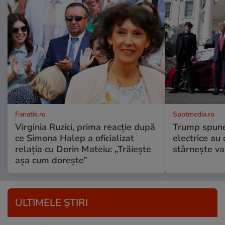
Fanatik.ro
Spotmedia.ro
Virginia Ruzici, prima reacție după
Trump spune 
ce Simona Halep a oficializat
electrice au 
relația cu Dorin Mateiu: „Trăiește
stârnește val
așa cum dorește”
ULTIMELE ȘTIRI