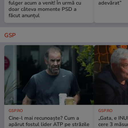
fulger acum a venit! În urmă cu
adevărat”
doar câteva momente PSD a
făcut anunțul
GSP
GSP.RO
GSP.RO
Cine-l mai recunoaște? Cum a
„Gata, e IN
apărut fostul lider ATP pe străzile
cere 3 măsu