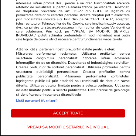
Știri România
07:00
interesele si/sau profilul dvs., pentru a va oferi functionalitati aferente
retelelor de socializare si pentru a analiza traficul pe website. Beneficiati
Detalii în premieră despre
de drepturile prevazute de art. 15-22 din GDPR in legatura cu
prelucrarea datelor cu caracter personal. Aceste drepturi pot fi exercitate
insula privată cu pensiune și 3
prin modalitatea indicata
aici
. Prin click pe “ACCEPT TOATE”, acceptati
folosirea tuturor Tehnologiilor de tip Cookie, care implica inclusiv acceptul
hectare de teren scoasă la
dvs. cu privire la stocarea/accesarea informatiilor de catre Vendor-ii cu
care colaboram. Prin click pe “VREAU SA MODIFIC SETARILE
vânzare în Delta Dunării.
INDIVIDUAL” puteti schimba preferintele in mod individual, mai putin
cele legate de cookie strict necesare pentru functionarea website-ului.
Proprietarul „lasă” 700.000 de
Atât noi, cât și partenerii noștri prelucrăm datele pentru a oferi:
euro din prețul inițial
Măsurarea performanței reclamelor. Utilizarea profilurilor pentru
selectarea conținutului personalizat. Stocarea și/sau accesarea
informațiilor de pe un dispozitiv. Dezvoltarea și îmbunătățirea serviciilor.
Crearea profilurilor de conținut personalizat. Utilizarea profilurilor pentru
Știri România
08 aug.
selectarea publicității personalizate. Crearea profilurilor pentru
publicitate personalizată. Măsurarea performanței conținutului.
Înțelegerea publicului prin statistici sau combinații de date din surse
Doi germani salvați de pe cel
diferite. Utilizarea datelor limitate pentru a selecta conținutul. Utilizarea
de date limitate pentru a selecta publicitatea. Date precise de geolocație
mai mare perete stâncos din
și identificarea prin scanarea dispozitivului.
România, unde au rămas blocați
Listă parteneri (furnizori)
și au sunat la 112
ACCEPT TOATE
VREAU SA MODIFIC SETARILE INDIVIDUAL
Opinii
07 aug.