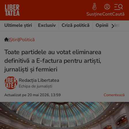
Susține
Cont
Caută
Ultimele știri
Exclusiv
Criză politică
Opinii
Intervi
|
Ştiri
|
Politică
Toate partidele au votat eliminarea
definitivă a E-factura pentru artiști,
jurnaliști și fermieri
Redacția Libertatea
Echipa de jurnaliști
Actualizat pe 20 mai 2026, 13:59
Comentează