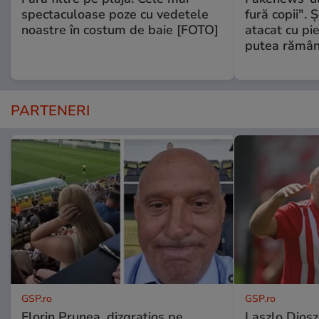
spectaculoase poze cu vedetele
fură copii". 
noastre în costum de baie [FOTO]
atacat cu pie
putea rămân
PARTENERI
GSP.ro
GSP.ro
Florin Prunea, dizgrațios pe
Laszlo Diosz