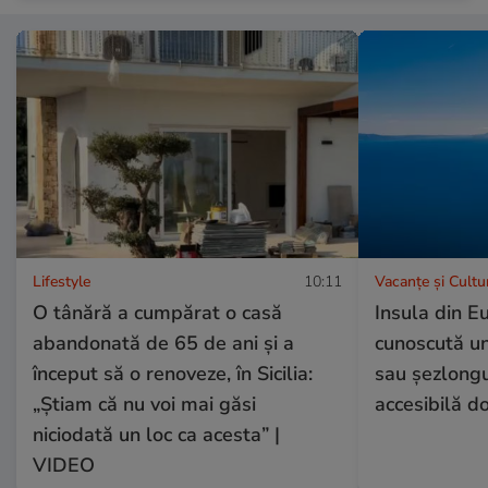
Lifestyle
10:11
Vacanțe și Cultu
O tânără a cumpărat o casă
Insula din E
abandonată de 65 de ani și a
cunoscută un
început să o renoveze, în Sicilia:
sau șezlongur
„Știam că nu voi mai găsi
accesibilă d
niciodată un loc ca acesta” |
VIDEO