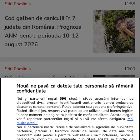
Știri România
11:55
Cod galben de caniculă în 7
județe din România. Prognoza
ANM pentru perioada 10-12
august 2026
Știri România
10:00
Dănuț Lupu vrea să-i „dribleze”
Nouă ne pasă ca datele tale personale să rămână
pe magistrați în al treilea dosar
confidențiale
penal, după ce a ratat „liga”
Noi și partenerii noștri
596
stocăm și/sau accesăm informații pe
marii prescripții. Soția și un
dispozitivul dvs., precum identificatorii cookie unici pentru prelucrarea
datelor cu caracter personal. Puteți accepta sau gestiona preferințele dvs.
făcând clic mai jos, respectiv vă puteți opune utilizării unui interes legitim
apropiat al fotbalistului au ales
în orice moment pe pagina cu politica de confidențialitate. Aceste alegeri
vor fi raportate partenerilor noștri și nu vă vor afecta navigarea.
Mai
să-și retragă declarațiile
multe detalii
Noi si partenerii nostri (retelele de socializare si agentiile de publicitate
partenere, precum si furnizorii nostri de servicii de date analitice)
prelucram date pentru a permite website-ului sa functioneze, pentru a
personaliza continutul si anunturile publicitare afisate in functie de