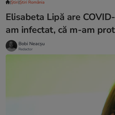
|
Ştiri
|
Știri România
Elisabeta Lipă are COVID
am infectat, că m-am prot
Bobi Neacșu
Redactor