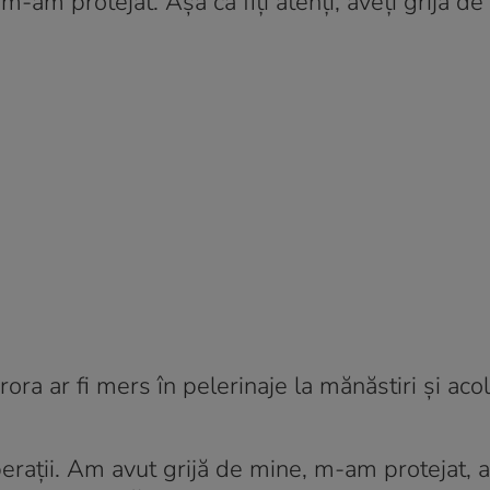
am protejat. Aşa că fiţi atenţi, aveţi grijă de 
ora ar fi mers în pelerinaje la mănăstiri şi acol
aberaţii. Am avut grijă de mine, m-am protejat,