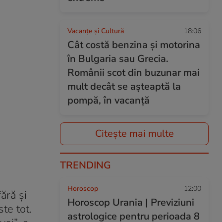
Vacanțe și Cultură
18:06
Cât costă benzina și motorina
în Bulgaria sau Grecia.
Românii scot din buzunar mai
mult decât se așteaptă la
pompă, în vacanță
Citește mai multe
TRENDING
Horoscop
12:00
ără şi
Horoscop Urania | Previziuni
te tot.
astrologice pentru perioada 8