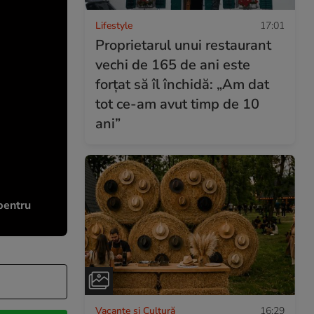
Lifestyle
17:01
Proprietarul unui restaurant
vechi de 165 de ani este
forțat să îl închidă: „Am dat
tot ce-am avut timp de 10
ani”
 pentru
Vacanțe și Cultură
16:29