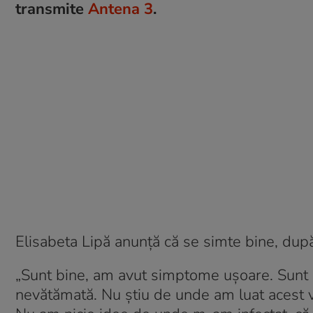
transmite
Antena 3
.
Elisabeta Lipă anunţă că se simte bine, du
„Sunt bine, am avut simptome uşoare. Sunt 
nevătămată. Nu ştiu de unde am luat acest vir