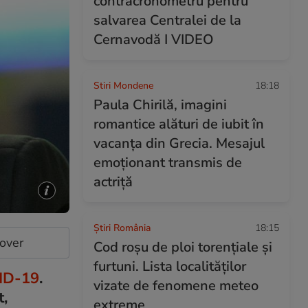
contracronometru pentru
salvarea Centralei de la
Cernavodă I VIDEO
Stiri Mondene
18:18
Paula Chirilă, imagini
romantice alături de iubit în
vacanța din Grecia. Mesajul
emoționant transmis de
actriță
Știri România
18:15
cover
Cod roșu de ploi torențiale și
furtuni. Lista localităților
ID-19
.
vizate de fenomene meteo
t,
extreme