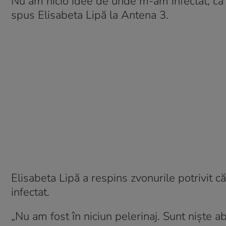
Nu am nicio idee de unde m-am infectat, că m-
spus Elisabeta Lipă la Antena 3.
Elisabeta Lipă a respins zvonurile potrivit căr
infectat.
„Nu am fost în niciun pelerinaj. Sunt nişte 