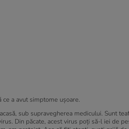
pă ce a avut simptome uşoare.
acasă, sub supravegherea medicului. Sunt teaf
us. Din păcate, acest virus poţi să-l iei de pes