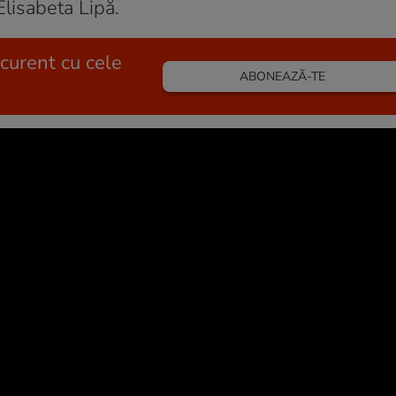
Elisabeta Lipă.
 curent cu cele
ABONEAZĂ-TE