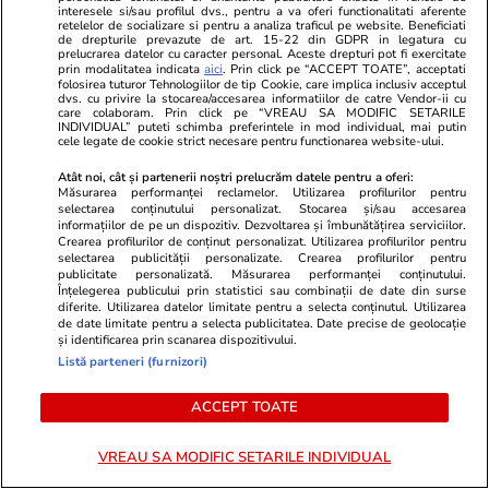
NOI SCUMPIRI la carburanți.
Femeie lovit
interesele si/sau profilul dvs., pentru a va oferi functionalitati aferente
retelelor de socializare si pentru a analiza traficul pe website. Beneficiati
Motorina sare de 10 lei pe litru la
făcea plajă: „
de drepturile prevazute de art. 15-22 din GDPR in legatura cu
prelucrarea datelor cu caracter personal. Aceste drepturi pot fi exercitate
Petrom și Rompetrol
prin modalitatea indicata
aici
. Prin click pe “ACCEPT TOATE”, acceptati
folosirea tuturor Tehnologiilor de tip Cookie, care implica inclusiv acceptul
dvs. cu privire la stocarea/accesarea informatiilor de catre Vendor-ii cu
care colaboram. Prin click pe “VREAU SA MODIFIC SETARILE
INDIVIDUAL” puteti schimba preferintele in mod individual, mai putin
PROMO
cele legate de cookie strict necesare pentru functionarea website-ului.
Atât noi, cât și partenerii noștri prelucrăm datele pentru a oferi:
Măsurarea performanței reclamelor. Utilizarea profilurilor pentru
selectarea conținutului personalizat. Stocarea și/sau accesarea
informațiilor de pe un dispozitiv. Dezvoltarea și îmbunătățirea serviciilor.
Crearea profilurilor de conținut personalizat. Utilizarea profilurilor pentru
selectarea publicității personalizate. Crearea profilurilor pentru
publicitate personalizată. Măsurarea performanței conținutului.
Înțelegerea publicului prin statistici sau combinații de date din surse
diferite. Utilizarea datelor limitate pentru a selecta conținutul. Utilizarea
de date limitate pentru a selecta publicitatea. Date precise de geolocație
și identificarea prin scanarea dispozitivului.
Listă parteneri (furnizori)
ACCEPT TOATE
Advertorial
Advertorial
Smart is the new chic: Cum ne
Înscrie-te ac
VREAU SA MODIFIC SETARILE INDIVIDUAL
ajută tehnologia să ne reinventăm
voucher de 5