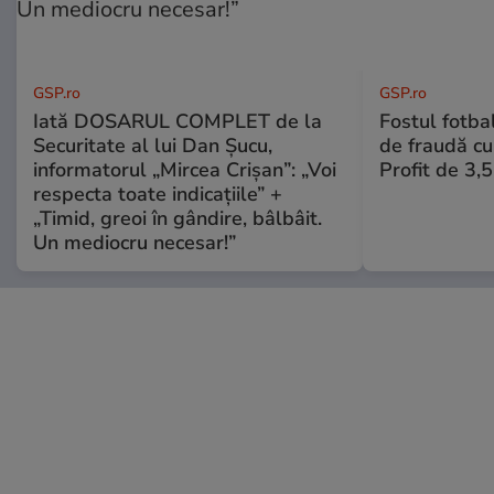
GSP.ro
GSP.ro
Iată DOSARUL COMPLET de la
Fostul fotba
Securitate al lui Dan Șucu,
de fraudă cu 
informatorul „Mircea Crișan”: „Voi
Profit de 3,
respecta toate indicațiile” +
„Timid, greoi în gândire, bâlbâit.
Un mediocru necesar!”