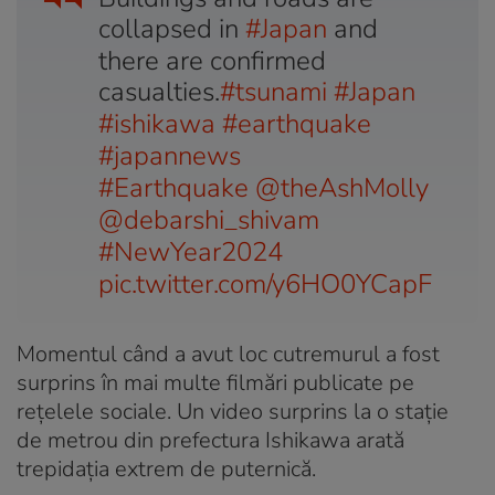
collapsed in
#Japan
and
there are confirmed
casualties.
#tsunami
#Japan
#ishikawa
#earthquake
#japannews
#Earthquake
@theAshMolly
@debarshi_shivam
#NewYear2024
pic.twitter.com/y6HO0YCapF
Momentul când a avut loc cutremurul a fost
surprins în mai multe filmări publicate pe
rețelele sociale. Un video surprins la o stație
de metrou din prefectura Ishikawa arată
trepidația extrem de puternică.