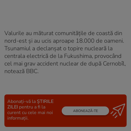
Valurile au măturat comunitățile de coastă din
nord-est și au ucis aproape 18.000 de oameni.
Tsunamiul a declanșat o topire nucleară la
centrala electrică de la Fukushima, provocând
cel mai grav accident nuclear de după Cernobîl,
notează BBC.
Abonați-vă la
ȘTIRILE
ZILEI
pentru a fi la
ABONEAZĂ-TE
curent cu cele mai noi
informații.