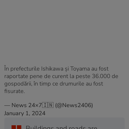
În prefecturile Ishikawa şi Toyama au fost
raportate pene de curent la peste 36.000 de
gospodării, în timp ce drumurile au fost
fisurate.
— News 24×7🇮🇳 (@News2406)
January 1, 2024
Buildings and roads are