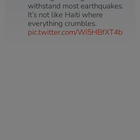
withstand most earthquakes.
It’s not like Haiti where
everything crumbles.
pic.twitter.com/Wi5HBfXT4b