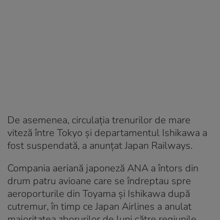
De asemenea, circulaţia trenurilor de mare
viteză între Tokyo şi departamentul Ishikawa a
fost suspendată, a anunţat Japan Railways.
Compania aeriană japoneză ANA a întors din
drum patru avioane care se îndreptau spre
aeroporturile din Toyama şi Ishikawa după
cutremur, în timp ce Japan Airlines a anulat
majoritatea zborurilor de luni către regiunile