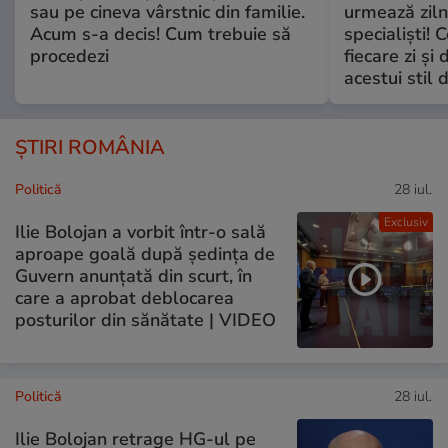
sau pe cineva vârstnic din familie.
urmează zilni
Acum s-a decis! Cum trebuie să
specialiști! 
procedezi
fiecare zi și 
acestui stil 
ȘTIRI ROMÂNIA
Politică
28 iul.
Exclusiv
Ilie Bolojan a vorbit într-o sală
aproape goală după ședința de
Guvern anunțată din scurt, în
care a aprobat deblocarea
posturilor din sănătate | VIDEO
Politică
28 iul.
Ilie Bolojan retrage HG-ul pe