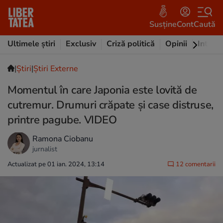
Susține
Cont
Caută
Ultimele știri
Exclusiv
Criză politică
Opinii
Intervi
|
Ştiri
|
Știri Externe
Momentul în care Japonia este lovită de
cutremur. Drumuri crăpate și case distruse,
printre pagube. VIDEO
Ramona Ciobanu
jurnalist
Actualizat pe 01 ian. 2024, 13:14
12 comentarii