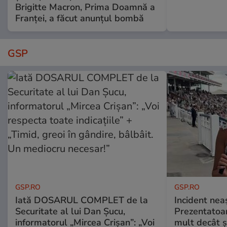
Brigitte Macron, Prima Doamnă a
Franței, a făcut anunțul bombă
GSP
GSP.RO
GSP.RO
Iată DOSARUL COMPLET de la
Incident neaș
Securitate al lui Dan Șucu,
Prezentatoa
informatorul „Mircea Crișan”: „Voi
mult decât și