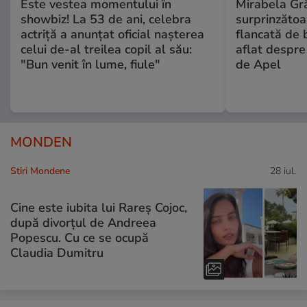
Este vestea momentului în
Mirabela Gră
showbiz! La 53 de ani, celebra
surprinzătoar
actriță a anunțat oficial nașterea
flancată de 
celui de-al treilea copil al său:
aflat despre
"Bun venit în lume, fiule"
de Apel
MONDEN
Stiri Mondene
28 iul.
Cine este iubita lui Rareș Cojoc,
după divorțul de Andreea
Popescu. Cu ce se ocupă
Claudia Dumitru