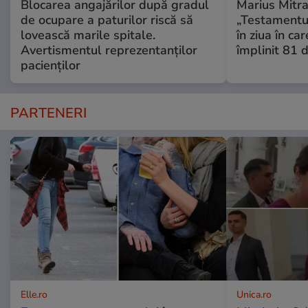
Blocarea angajărilor după gradul
Marius Mitra
de ocupare a paturilor riscă să
„Testamentul
lovească marile spitale.
în ziua în car
Avertismentul reprezentanților
împlinit 81 d
pacienților
PARTENERI
Elle.ro
Unica.ro