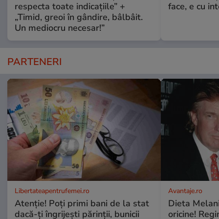
respecta toate indicațiile” +
face, e cu int
„Timid, greoi în gândire, bâlbâit.
Un mediocru necesar!”
PARTENERI
Libertateapentrufemei.ro
Avantaje.ro
Atenție! Poți primi bani de la stat
Dieta Melan
dacă-ți îngrijești părinții, bunicii
oricine! Regi