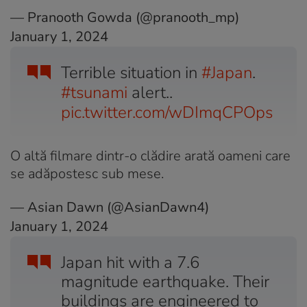
— Pranooth Gowda (@pranooth_mp)
January 1, 2024
Terrible situation in
#Japan
.
#tsunami
alert..
pic.twitter.com/wDImqCPOps
O altă filmare dintr-o clădire arată oameni care
se adăpostesc sub mese.
— Asian Dawn (@AsianDawn4)
January 1, 2024
Japan hit with a 7.6
magnitude earthquake. Their
buildings are engineered to