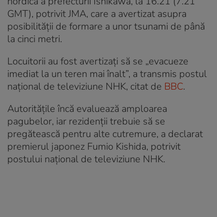
nordică a prefecturii Ishikawa, la 16.21 (7.21
GMT), potrivit JMA, care a avertizat asupra
posibilităţii de formare a unor tsunami de până
la cinci metri.
Locuitorii au fost avertizați să se „evacueze
imediat la un teren mai înalt”, a transmis postul
național de televiziune NHK, citat de
BBC
.
Autoritățile încă evaluează amploarea
pagubelor, iar rezidenții trebuie să se
pregătească pentru alte cutremure, a declarat
premierul japonez Fumio Kishida, potrivit
postului național de televiziune NHK.