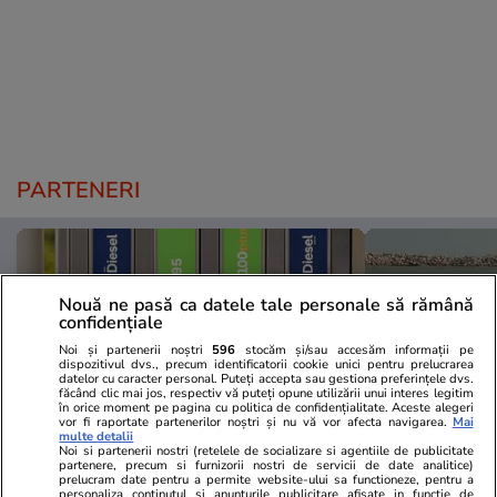
PARTENERI
Nouă ne pasă ca datele tale personale să rămână
confidențiale
Noi și partenerii noștri
596
stocăm și/sau accesăm informații pe
dispozitivul dvs., precum identificatorii cookie unici pentru prelucrarea
datelor cu caracter personal. Puteți accepta sau gestiona preferințele dvs.
făcând clic mai jos, respectiv vă puteți opune utilizării unui interes legitim
în orice moment pe pagina cu politica de confidențialitate. Aceste alegeri
vor fi raportate partenerilor noștri și nu vă vor afecta navigarea.
Mai
multe detalii
Noi si partenerii nostri (retelele de socializare si agentiile de publicitate
partenere, precum si furnizorii nostri de servicii de date analitice)
prelucram date pentru a permite website-ului sa functioneze, pentru a
Mediafax.ro
StirileKanalD.ro
personaliza continutul si anunturile publicitare afisate in functie de