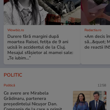
Wowbiz.ro
Redactia.ro
Durere fără margini după
«Am decis î
moartea Raisei, fetița de 9 ani
să...&quot; 
ucisă în accidentul de la Cluj.
de reactii 
Mesajul sfâșietor al mamei sale:
„Te iubim…”
POLITIC
Politică
12:58
Ce avere are Mirabela
Grădinaru, partenera
președintelui Nicușor Dan.
Compania de la care a primit