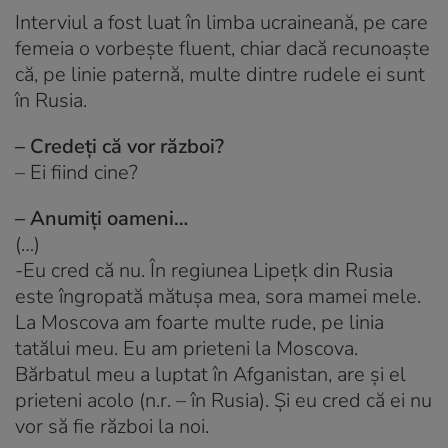
Interviul a fost luat în limba ucraineană, pe care
femeia o vorbește fluent, chiar dacă recunoaște
că, pe linie paternă, multe dintre rudele ei sunt
în Rusia.
– Credeți că vor război?
– Ei fiind cine?
– Anumiți oameni…
(…)
-Eu cred că nu. În regiunea Lipețk din Rusia
este îngropată mătușa mea, sora mamei mele.
La Moscova am foarte multe rude, pe linia
tatălui meu. Eu am prieteni la Moscova.
Bărbatul meu a luptat în Afganistan, are și el
prieteni acolo (n.r. – în Rusia). Și eu cred că ei nu
vor să fie război la noi.