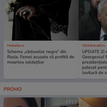
Mediafax.ro
StirileKanalD.ro
Schema „văduvelor negre” din
UPDATE Zi d
Rusia. Femei acuzate că profită de
Georgescu! F
moartea soldaților
prezidențiale
judecat pent
lovitură de s
PROMO