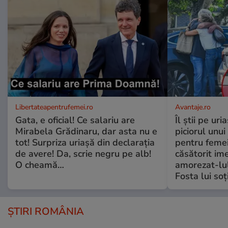
Libertateapentrufemei.ro
Avantaje.ro
Gata, e oficial! Ce salariu are
Îl știi pe ur
Mirabela Grădinaru, dar asta nu e
piciorul unui
tot! Surpriza uriașă din declarația
pentru femei
de avere! Da, scrie negru pe alb!
căsătorit ime
O cheamă…
amorezat-lul
Fosta lui soț
ȘTIRI ROMÂNIA