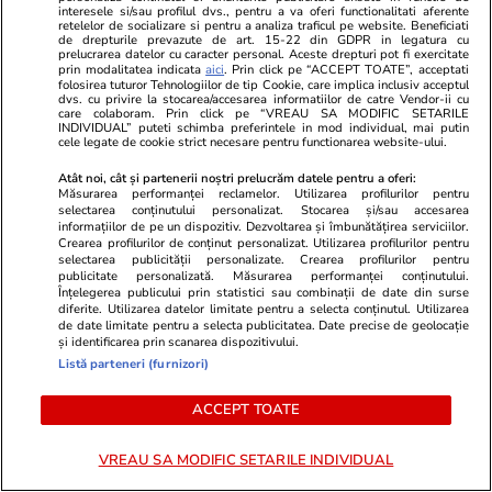
interesele si/sau profilul dvs., pentru a va oferi functionalitati aferente
tendința financiară populară la
retelelor de socializare si pentru a analiza traficul pe website. Beneficiati
de drepturile prevazute de art. 15-22 din GDPR in legatura cu
generația Z
prelucrarea datelor cu caracter personal. Aceste drepturi pot fi exercitate
prin modalitatea indicata
aici
. Prin click pe “ACCEPT TOATE”, acceptati
folosirea tuturor Tehnologiilor de tip Cookie, care implica inclusiv acceptul
dvs. cu privire la stocarea/accesarea informatiilor de catre Vendor-ii cu
care colaboram. Prin click pe “VREAU SA MODIFIC SETARILE
INDIVIDUAL” puteti schimba preferintele in mod individual, mai putin
cele legate de cookie strict necesare pentru functionarea website-ului.
Lifestyle
04 aug.
Atât noi, cât și partenerii noștri prelucrăm datele pentru a oferi:
Măsurarea performanței reclamelor. Utilizarea profilurilor pentru
selectarea conținutului personalizat. Stocarea și/sau accesarea
Cum se scrie corect: bineînțeles
informațiilor de pe un dispozitiv. Dezvoltarea și îmbunătățirea serviciilor.
Crearea profilurilor de conținut personalizat. Utilizarea profilurilor pentru
sau bine înțeles
selectarea publicității personalizate. Crearea profilurilor pentru
publicitate personalizată. Măsurarea performanței conținutului.
Înțelegerea publicului prin statistici sau combinații de date din surse
diferite. Utilizarea datelor limitate pentru a selecta conținutul. Utilizarea
de date limitate pentru a selecta publicitatea. Date precise de geolocație
și identificarea prin scanarea dispozitivului.
Listă parteneri (furnizori)
Bani și Afaceri
03 aug.
ACCEPT TOATE
Cine poate retrage banii din
VREAU SA MODIFIC SETARILE INDIVIDUAL
contul unei persoane decedate