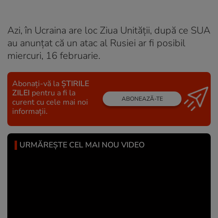
Azi, în Ucraina are loc Ziua Unității, după ce SUA
au anunțat că un atac al Rusiei ar fi posibil
miercuri, 16 februarie.
Abonați-vă la
ȘTIRILE
ZILEI
pentru a fi la
ABONEAZĂ-TE
curent cu cele mai noi
informații.
URMĂREȘTE CEL MAI NOU VIDEO