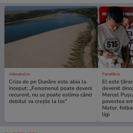
Adevarul.ro
Fanatik.ro
Criza de pe Dunăre este abia la
El este țăra
început: „Fenomenul poate deveni
devenit dino
recurent, nu se poate estima când
Marcel Pușc
debitul va crește la loc”
povestea em
Nistor, fotba
ligi