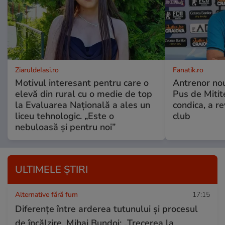
ZiaruldeIasi.ro
Fanatik.ro
Motivul interesant pentru care o
Antrenor no
elevă din rural cu o medie de top
Pus de Miti
la Evaluarea Națională a ales un
condica, a re
liceu tehnologic. „Este o
club
nebuloasă și pentru noi”
ULTIMELE ȘTIRI
Alternative fără fum
17:15
Diferențe între arderea tutunului și procesul
de încălzire. Mihai Bundoi: „Trecerea la