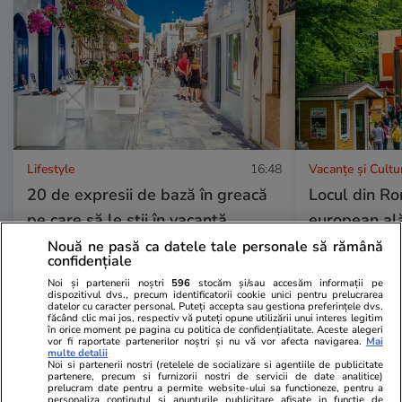
Lifestyle
16:48
Vacanțe și Cultu
20 de expresii de bază în greacă
Locul din Ro
pe care să le știi în vacanță
european ală
atins 4,5 mil
Nouă ne pasă ca datele tale personale să rămână
confidențiale
aduce o atra
Noi și partenerii noștri
596
stocăm și/sau accesăm informații pe
dispozitivul dvs., precum identificatorii cookie unici pentru prelucrarea
datelor cu caracter personal. Puteți accepta sau gestiona preferințele dvs.
făcând clic mai jos, respectiv vă puteți opune utilizării unui interes legitim
în orice moment pe pagina cu politica de confidențialitate. Aceste alegeri
Bani și Afaceri
04 aug.
vor fi raportate partenerilor noștri și nu vă vor afecta navigarea.
Mai
multe detalii
Noi si partenerii nostri (retelele de socializare si agentiile de publicitate
partenere, precum si furnizorii nostri de servicii de date analitice)
prelucram date pentru a permite website-ului sa functioneze, pentru a
Ce este loud budgeting,
personaliza continutul si anunturile publicitare afisate in functie de