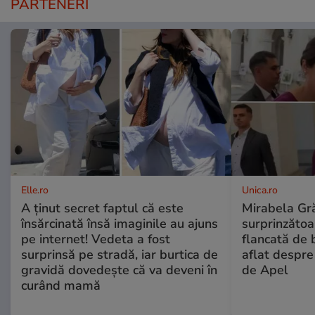
PARTENERI
Elle.ro
Unica.ro
A ținut secret faptul că este
Mirabela Gră
însărcinată însă imaginile au ajuns
surprinzătoar
pe internet! Vedeta a fost
flancată de 
surprinsă pe stradă, iar burtica de
aflat despre
gravidă dovedește că va deveni în
de Apel
curând mamă