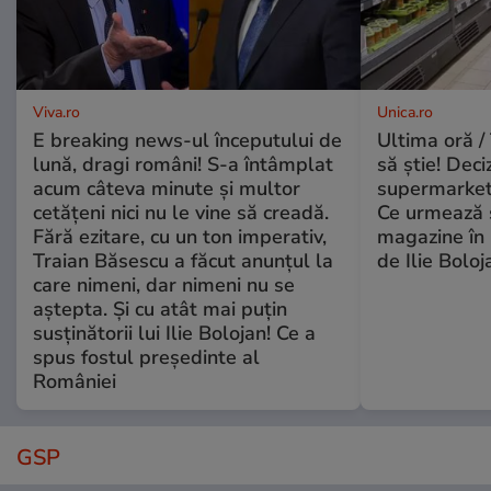
Viva.ro
Unica.ro
E breaking news-ul începutului de
Ultima oră / 
lună, dragi români! S-a întâmplat
să știe! Deci
acum câteva minute și multor
supermarketu
cetățeni nici nu le vine să creadă.
Ce urmează s
Fără ezitare, cu un ton imperativ,
magazine în 
Traian Băsescu a făcut anunțul la
de Ilie Boloj
care nimeni, dar nimeni nu se
aștepta. Și cu atât mai puțin
susținătorii lui Ilie Bolojan! Ce a
spus fostul președinte al
României
GSP