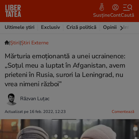
Susține
Cont
Caută
Ultimele știri
Exclusiv
Criză politică
Opinii
Intervi
|
Ştiri
|
Știri Externe
Mărturia emoționantă a unei ucrainence:
„Soțul meu a luptat în Afganistan, avem
prieteni în Rusia, surori la Leningrad, nu
vrea nimeni război”
Răzvan Luțac
Actualizat pe 16 feb. 2022, 12:23
Comentează