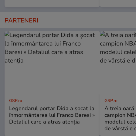
PARTENERI
GSP.ro
GSP.ro
Legendarul portar Dida a șocat la
A treia oară
înmormântarea lui Franco Baresi »
campion NBA
Detaliul care a atras atenția
modelul cele
de vârstă e 