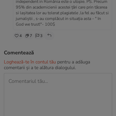
independent in România este o utopie. PS. Precum
95% din academicienii acestei țări care prin tăcerea
si lașitatea lor au tolerat plagiatele ,la fel au făcut si
jurnaliștii , s-au complăcut in situația asta - " In
God we trust!"- 100$
4
7
3
Comentează
Loghează-te în contul tău
pentru a adăuga
comentarii și a te alătura dialogului.