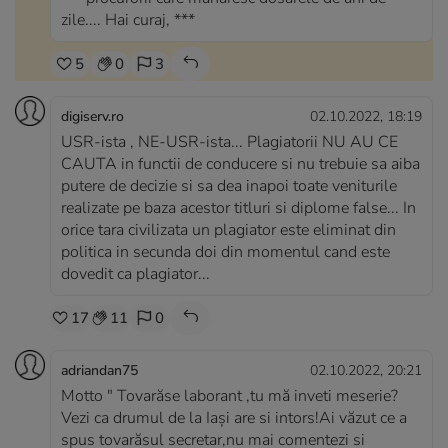
zile.... Hai curaj, ***
5
0
3
digiserv.ro
02.10.2022, 18:19
USR-ista , NE-USR-ista... Plagiatorii NU AU CE
CAUTA in functii de conducere si nu trebuie sa aiba
putere de decizie si sa dea inapoi toate veniturile
realizate pe baza acestor titluri si diplome false... In
orice tara civilizata un plagiator este eliminat din
politica in secunda doi din momentul cand este
dovedit ca plagiator...
17
11
0
adriandan75
02.10.2022, 20:21
Motto " Tovarăse laborant ,tu mă inveti meserie?
Vezi ca drumul de la Iași are si intors!Ai văzut ce a
spus tovarăsul secretar,nu mai comentezi si