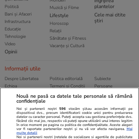
Monden
Ingrijirea
plantelor
Politică
Muzică și Filme
Bani și Afaceri
Cele mai citite
Lifestyle
știri
Infrastructura
Horoscop
Educație
Relații
Tehnologie
Sănătate și Fitness
Video
Vacanțe și Cultură
Opinii
Informații utile
Despre Libertatea
Politica editorială
Subiecte
Echipa
Termeni și Conditii
Persoane
Publicitate
Abonamente
Sitemap
Nouă ne pasă ca datele tale personale să rămână
confidențiale
Politica de
Autori
confidențialitate
Noi și partenerii noștri
596
stocăm și/sau accesăm informații pe
dispozitivul dvs., precum identificatorii cookie unici pentru prelucrarea
datelor cu caracter personal. Puteți accepta sau gestiona preferințele dvs.
Ringier România
făcând clic mai jos, respectiv vă puteți opune utilizării unui interes legitim
în orice moment pe pagina cu politica de confidențialitate. Aceste alegeri
vor fi raportate partenerilor noștri și nu vă vor afecta navigarea.
Mai
Libertatea pentru
ELLE
Locuri de muncă
multe detalii
femei
Noi si partenerii nostri (retelele de socializare si agentiile de publicitate
Gazeta Sporturilor
Imobiliare.ro