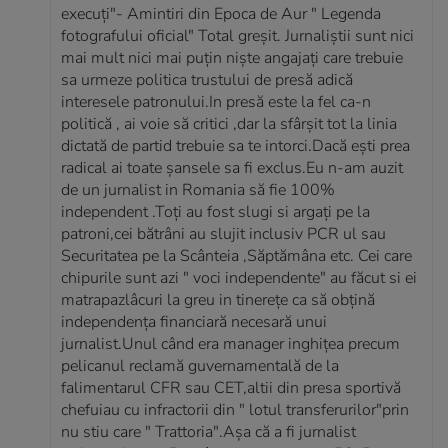
execuți"- Amintiri din Epoca de Aur " Legenda
fotografului oficial" Total greșit. Jurnaliștii sunt nici
mai mult nici mai puțin niște angajați care trebuie
sa urmeze politica trustului de presă adică
interesele patronului.In presă este la fel ca-n
politică , ai voie să critici ,dar la sfârșit tot la linia
dictată de partid trebuie sa te intorci.Dacă ești prea
radical ai toate șansele sa fi exclus.Eu n-am auzit
de un jurnalist in Romania să fie 100%
independent .Toți au fost slugi si argați pe la
patroni,cei bătrâni au slujit inclusiv PCR ul sau
Securitatea pe la Scânteia ,Săptămâna etc. Cei care
chipurile sunt azi " voci independente" au făcut si ei
matrapazlâcuri la greu in tinerețe ca să obțină
independența financiară necesară unui
jurnalist.Unul când era manager inghițea precum
pelicanul reclamă guvernamentală de la
falimentarul CFR sau CET,altii din presa sportivă
chefuiau cu infractorii din " lotul transferurilor"prin
nu stiu care " Trattoria".Așa că a fi jurnalist