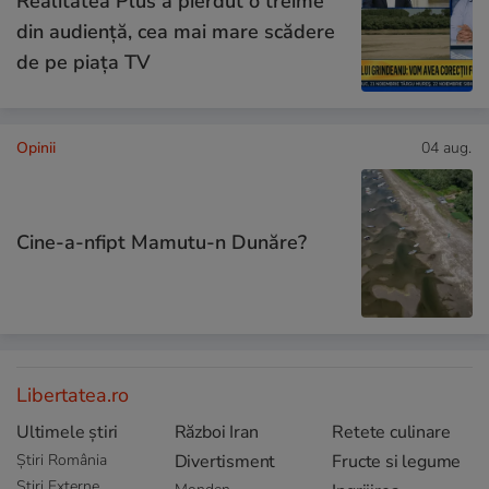
Realitatea Plus a pierdut o treime
din audiență, cea mai mare scădere
de pe piața TV
Opinii
04 aug.
Cine-a-nfipt Mamutu-n Dunăre?
Libertatea.ro
Ultimele știri
Război Iran
Retete culinare
Știri România
Divertisment
Fructe si legume
Știri Externe