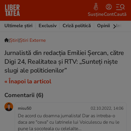
Susține
Cont
Caută
Ultimele știri
Exclusiv
Criză politică
Opinii
Intervi
|
Ştiri
|
Știri Externe
Jurnalistă din redacția Emiliei Șercan, către
Digi 24, Realitatea și RTV: „Sunteți niște
slugi ale politicienilor”
« Înapoi la articol
Comentarii
(6)
misu50
02.10.2022, 14:06
De acord cu doamna jurnalista! Dar as intreba-o
daca are "ceva" cu latrinele lui Voiculescu de nu le
pune la socoteala cu celelalte...