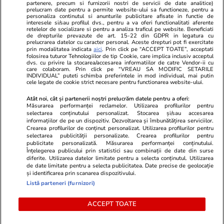
partenere, precum si furnizorii nostri de servicii de date analitice)
Unica.ro
prelucram date pentru a permite website-ului sa functioneze, pentru a
Stiri mondene
Jobradar24
personaliza continutul si anunturile publicitare afisate in functie de
Program TV
interesele si/sau profilul dvs., pentru a va oferi functionalitati aferente
Calculator sarcina
Imoradar24
retelelor de socializare si pentru a analiza traficul pe website. Beneficiati
Avantaje
Ajută Copiii
Colecții Libertatea
de drepturile prevazute de art. 15-22 din GDPR in legatura cu
prelucrarea datelor cu caracter personal. Aceste drepturi pot fi exercitate
prin modalitatea indicata
aici
. Prin click pe “ACCEPT TOATE”, acceptati
Pariază responsabil! Decizia ONJN nr. 821/25.09.2025.
folosirea tuturor Tehnologiilor de tip Cookie, care implica inclusiv acceptul
dvs. cu privire la stocarea/accesarea informatiilor de catre Vendor-ii cu
Jocurile de noroc sunt interzise minorilor.
care colaboram. Prin click pe “VREAU SA MODIFIC SETARILE
INDIVIDUAL” puteti schimba preferintele in mod individual, mai putin
cele legate de cookie strict necesare pentru functionarea website-ului.
© 2026 Ringier Romania. Toate drepturile rezervate
Atât noi, cât și partenerii noștri prelucrăm datele pentru a oferi:
Măsurarea performanței reclamelor. Utilizarea profilurilor pentru
selectarea conținutului personalizat. Stocarea și/sau accesarea
informațiilor de pe un dispozitiv. Dezvoltarea și îmbunătățirea serviciilor.
Crearea profilurilor de conținut personalizat. Utilizarea profilurilor pentru
Actualizare preferințe cookies
selectarea publicității personalizate. Crearea profilurilor pentru
publicitate personalizată. Măsurarea performanței conținutului.
Înțelegerea publicului prin statistici sau combinații de date din surse
diferite. Utilizarea datelor limitate pentru a selecta conținutul. Utilizarea
de date limitate pentru a selecta publicitatea. Date precise de geolocație
și identificarea prin scanarea dispozitivului.
Listă parteneri (furnizori)
ACCEPT TOATE