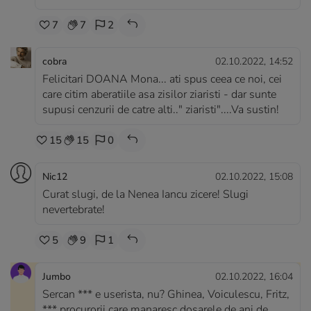
7
7
2
cobra
02.10.2022, 14:52
Felicitari DOANA Mona... ati spus ceea ce noi, cei
care citim aberatiile asa zisilor ziaristi - dar sunte
supusi cenzurii de catre alti.." ziaristi"....Va sustin!
15
15
0
Nic12
02.10.2022, 15:08
Curat slugi, de la Nenea Iancu zicere! Slugi
nevertebrate!
5
9
1
Jumbo
02.10.2022, 16:04
Sercan *** e userista, nu? Ghinea, Voiculescu, Fritz,
*** procurorii care manaresc dosarele de ani de