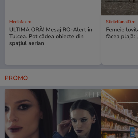
Mediafax.ro
StirileKanalD.ro
ULTIMA ORĂ! Mesaj RO-Alert în
Femeie lovit
Tulcea. Pot cădea obiecte din
făcea plajă: „
spațiul aerian
PROMO