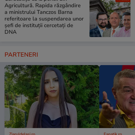
Agricultură. Rapida răzgândire
a ministrului Tanczos Barna
referitoare la suspendarea unor
șefi de instituții cercetați de
DNA
PARTENERI
ZiaruldeIasi.ro
Fanatik.ro