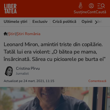
Susține
Cont
Caută
Ultimele știri
Exclusiv
Criză politică
Opinii
Intervi
|
Ştiri
|
Știri România
Leonard Miron, amintiri triste din copilărie.
Tatăl lui era violent: „O bătea pe mama,
însărcinată. Sărea cu picioarele pe burta ei”
Cristina Pîrvu
Jurnalist
Actualizat pe 24 mart. 2021, 11:15
Comentează