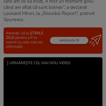
care am ce să învăț. A fost un moment greu
când am aflat că sunt bolnav”, a declarat
Leonard Miron, la „Showbiz Report”, potrivit
Spynews.
Abonați-vă la
ȘTIRILE
ZILEI
pentru a fi la
ABONEAZĂ-TE
curent cu cele mai noi
informații.
URMĂREȘTE CEL MAI NOU VIDEO