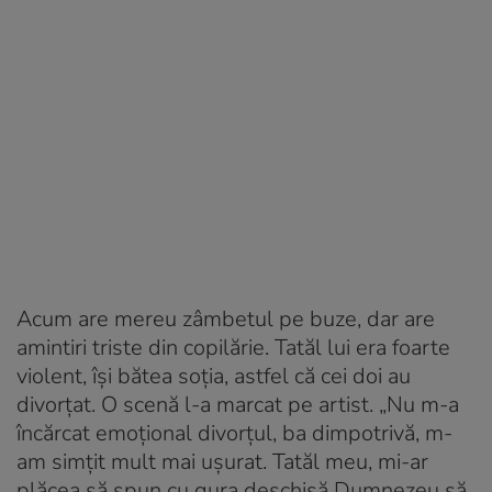
Acum are mereu zâmbetul pe buze, dar are
amintiri triste din copilărie. Tatăl lui era foarte
violent, își bătea soția, astfel că cei doi au
divorțat. O scenă l-a marcat pe artist. „Nu m-a
încărcat emoțional divorțul, ba dimpotrivă, m-
am simțit mult mai ușurat. Tatăl meu, mi-ar
plăcea să spun cu gura deschisă Dumnezeu să