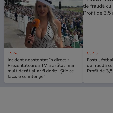
GSP.ro
GSP.ro
Incident neașteptat în direct »
Fostul fotba
Prezentatoarea TV a arătat mai
de fraudă cu 
mult decât și-ar fi dorit: „Știe ce
Profit de 3,
face, e cu intenție”