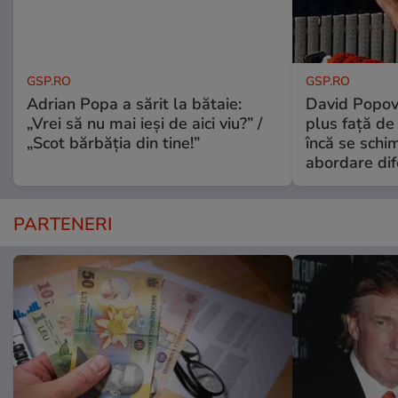
GSP.RO
GSP.RO
Adrian Popa a sărit la bătaie:
David Popovi
„Vrei să nu mai ieși de aici viu?” /
plus față de
„Scot bărbăția din tine!”
încă se schi
abordare dif
PARTENERI