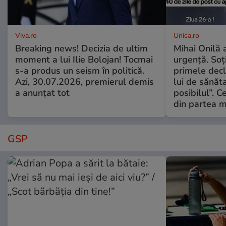
Viva.ro
Unica.ro
Breaking news! Decizia de ultim
Mihai Onilă 
moment a lui Ilie Bolojan! Tocmai
urgență. Soți
s-a produs un seism în politică.
primele decl
Azi, 30.07.2026, premierul demis
lui de sănăta
a anunțat tot
posibilul”. C
din partea m
GSP