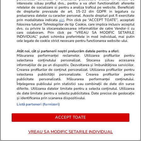
interesele si/sau profilul dvs., pentru a va oferi functionalitati aferente
Horoscop
30 iul.
retelelor de socializare si pentru a analiza traficul pe website. Beneficiati
de drepturile prevazute de art. 15-22 din GDPR in legatura cu
Horoscop 31 iulie 2026. Scorpionii au șansa de
prelucrarea datelor cu caracter personal. Aceste drepturi pot fi exercitate
prin modalitatea indicata
aici
. Prin click pe “ACCEPT TOATE”, acceptati
a privi dincolo de aparențe și de a evalua
folosirea tuturor Tehnologiilor de tip Cookie, care implica inclusiv acceptul
dvs. cu privire la stocarea/accesarea informatiilor de catre Vendor-ii cu
corect comportamentul și deciziile unor
care colaboram. Prin click pe “VREAU SA MODIFIC SETARILE
INDIVIDUAL” puteti schimba preferintele in mod individual, mai putin
apropiați
cele legate de cookie strict necesare pentru functionarea website-ului.
Atât noi, cât și partenerii noștri prelucrăm datele pentru a oferi:
Măsurarea performanței reclamelor. Utilizarea profilurilor pentru
selectarea conținutului personalizat. Stocarea și/sau accesarea
informațiilor de pe un dispozitiv. Dezvoltarea și îmbunătățirea serviciilor.
Crearea profilurilor de conținut personalizat. Utilizarea profilurilor pentru
selectarea publicității personalizate. Crearea profilurilor pentru
publicitate personalizată. Măsurarea performanței conținutului.
Înțelegerea publicului prin statistici sau combinații de date din surse
diferite. Utilizarea datelor limitate pentru a selecta conținutul. Utilizarea
de date limitate pentru a selecta publicitatea. Date precise de geolocație
și identificarea prin scanarea dispozitivului.
Listă parteneri (furnizori)
ACCEPT TOATE
Lifestyle
30 iul.
Lifestyle
VREAU SA MODIFIC SETARILE INDIVIDUAL
Postul Sfintei Mării – Postul
Ce este bulg