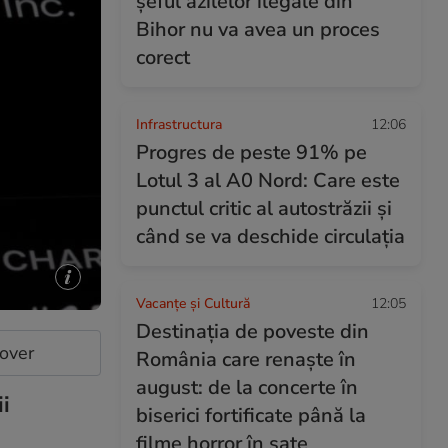
șeful azilelor ilegale din
Bihor nu va avea un proces
corect
Infrastructura
12:06
Progres de peste 91% pe
Lotul 3 al A0 Nord: Care este
punctul critic al autostrăzii și
când se va deschide circulația
Vacanțe și Cultură
12:05
Destinația de poveste din
cover
România care renaște în
august: de la concerte în
ii
biserici fortificate până la
filme horror în sate