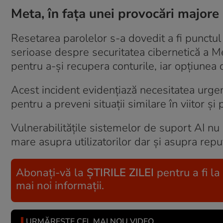
Meta, în fața unei provocări majore
Resetarea parolelor s-a dovedit a fi punctul 
serioase despre securitatea cibernetică a Meta
pentru a-și recupera conturile, iar opțiunea
Acest incident evidențiază necesitatea urgen
pentru a preveni situații similare în viitor și
Vulnerabilitățile sistemelor de suport AI nu
mare asupra utilizatorilor dar și asupra repu
Abonați-vă la
ȘTIRILE ZILEI
pentru a fi la
mai noi informații.
URMĂREȘTE CEL MAI NOU VIDEO