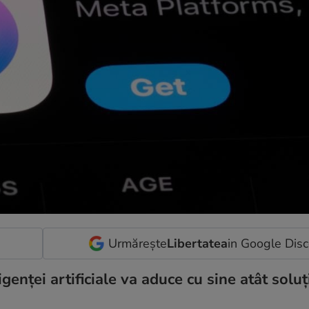
Urmărește
Libertatea
in Google Dis
igenței artificiale va aduce cu sine atât soluț