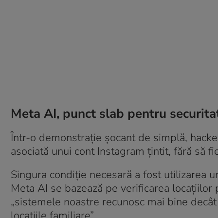
Meta AI, punct slab pentru securit
Într-o demonstrație șocant de simplă, hacker
asociată unui cont Instagram țintit, fără să f
Singura condiție necesară a fost utilizarea u
Meta AI se bazează pe verificarea locațiilor 
„sistemele noastre recunosc mai bine decât o
locațiile familiare”.