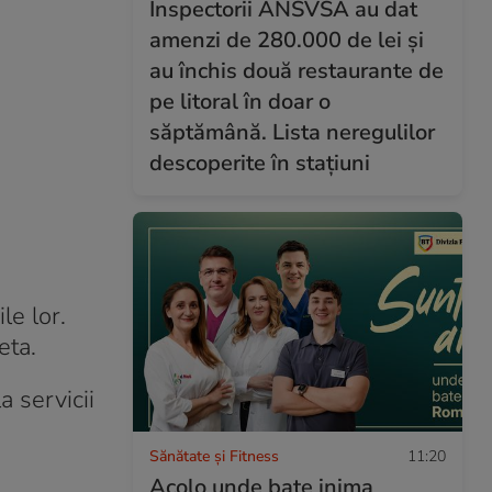
Inspectorii ANSVSA au dat
amenzi de 280.000 de lei și
au închis două restaurante de
pe litoral în doar o
săptămână. Lista neregulilor
descoperite în stațiuni
le lor.
eta.
a servicii
Sănătate și Fitness
11:20
Acolo unde bate inima