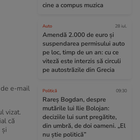
cine a compus muzica
Auto
28 iul.
Amendă 2.000 de euro și
suspendarea permisului auto
pe loc, timp de un an: cu ce
viteză este interzis să circuli
pe autostrăzile din Grecia
 de e-mail
Politică
09:30
Rareș Bogdan, despre
mutările lui Ilie Bolojan:
l vizat.
deciziile lui sunt pregătite,
ial că
din umbră, de doi oameni. „El
 și
nu știe politică”