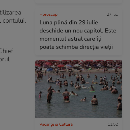
tilizarea
Horoscop
27 iul.
 contului.
Luna plină din 29 iulie
deschide un nou capitol. Este
momentul astral care îți
poate schimba direcția vieții
Chief
orul
Vacanțe și Cultură
11:52