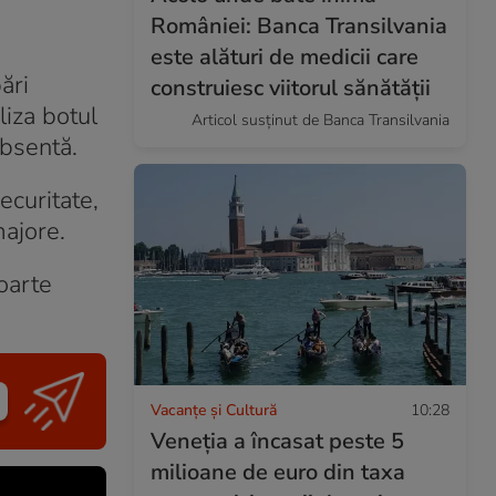
României: Banca Transilvania
este alături de medicii care
ări
construiesc viitorul sănătății
liza botul
Articol susținut de Banca Transilvania
absentă.
ecuritate,
majore.
oarte
Vacanțe și Cultură
10:28
Veneția a încasat peste 5
milioane de euro din taxa