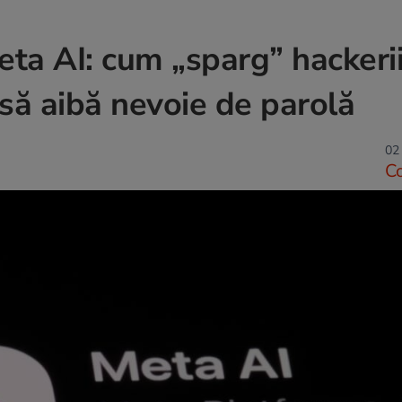
eta AI: cum „sparg” hackeri
 să aibă nevoie de parolă
02 
C