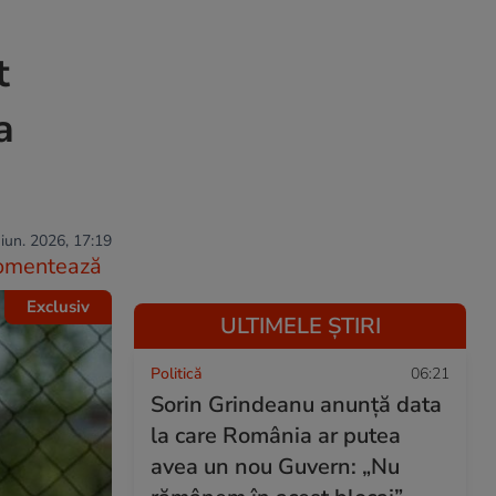
t
a
iun. 2026, 17:19
omentează
Exclusiv
ULTIMELE ȘTIRI
Politică
06:21
Sorin Grindeanu anunță data
la care România ar putea
avea un nou Guvern: „Nu