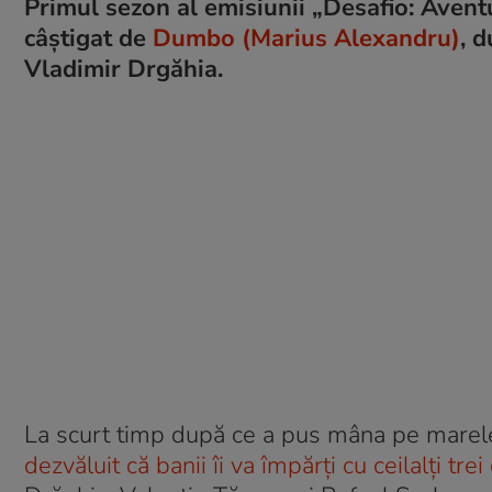
Primul sezon al emisiunii „Desafio: Avent
câștigat de
Dumbo (Marius Alexandru)
, 
Vladimir Drgăhia.
La scurt timp după ce a pus mâna pe marel
dezvăluit că banii îi va împărți cu ceilalți tr