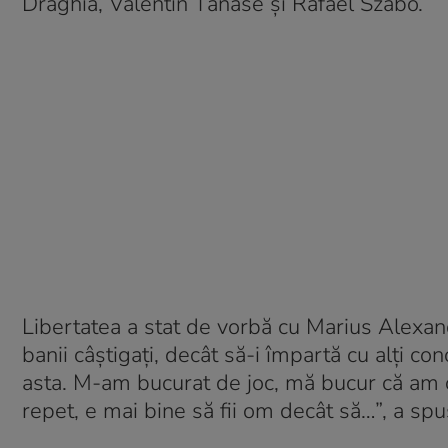
Drăghia, Valentin Tănase și Rafael Szabo.
Libertatea a stat de vorbă cu Marius Alexand
banii câștigați, decât să-i împartă cu alți co
asta. M-am bucurat de joc, mă bucur că am c
repet, e mai bine să fii om decât să…”, a s