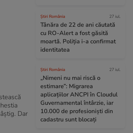
Știri România
27 iul.
Tânăra de 22 de ani căutată
cu RO-Alert a fost găsită
moartă. Poliția i-a confirmat
identitatea
Știri România
27 iul.
„Nimeni nu mai riscă o
estimare”: Migrarea
aplicațiilor ANCPI în Cloudul
estească
Guvernamental întârzie, iar
chestia
10.000 de profesioniști din
âștig. Dar
cadastru sunt blocați