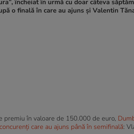
ura”, încheiat în urmă cu doar câteva săptămâ
după o finală în care au ajuns și Valentin Tăn
e premiu în valoare de 150.000 de euro,
Dumb
ei concurenți care au ajuns până în semifinală
: V