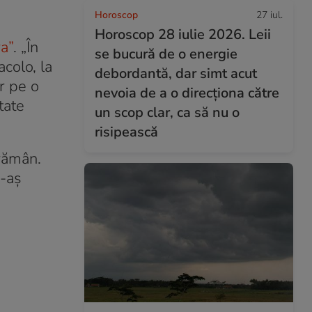
Horoscop
27 iul.
Horoscop 28 iulie 2026. Leii
a”
. „În
se bucură de o energie
acolo, la
debordantă, dar simt acut
er pe o
nevoia de a o direcționa către
tate
un scop clar, ca să nu o
risipească
 rămân.
m-aș