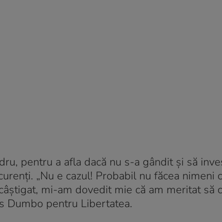
ru, pentru a afla dacă nu s-a gândit și să inv
ncurenți. „Nu e cazul! Probabil nu făcea nimeni 
âștigat, mi-am dovedit mie că am meritat să c
pus Dumbo pentru Libertatea.