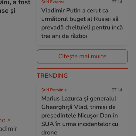
ni, a fost
Știri Externe
27 iul.
ase și
Vladimir Putin a cerut ca
următorul buget al Rusiei să
prevadă cheltuieli pentru încă
trei ani de război
Citește mai multe
TRENDING
Știri România
27 iul.
Marius Lazurca și generalul
Gheorghiță Vlad, trimiși de
președintele Nicușor Dan în
o a
SUA în urma incidentelor cu
ladimir
drone