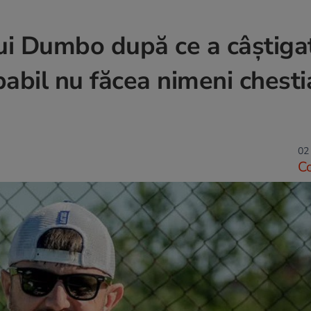
lui Dumbo după ce a câștiga
babil nu făcea nimeni chesti
02 
C