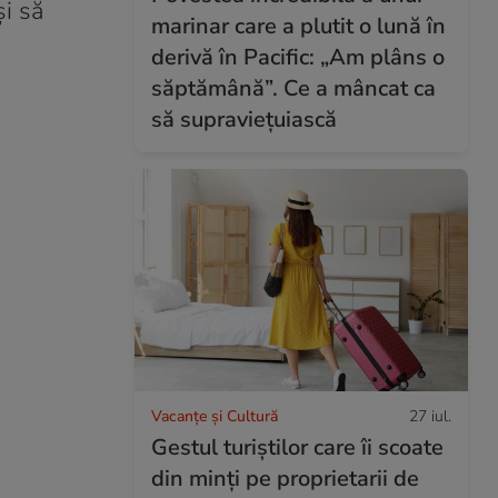
i să
marinar care a plutit o lună în
derivă în Pacific: „Am plâns o
săptămână”. Ce a mâncat ca
să supraviețuiască
Vacanțe și Cultură
27 iul.
Gestul turiștilor care îi scoate
din minți pe proprietarii de