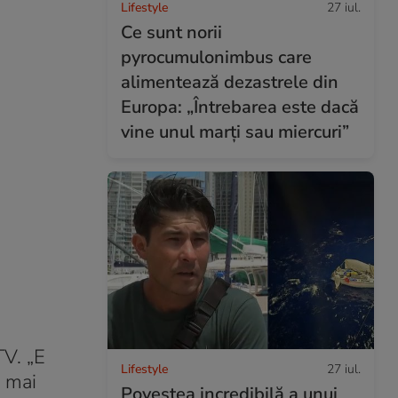
Lifestyle
27 iul.
Ce sunt norii
pyrocumulonimbus care
alimentează dezastrele din
Europa: „Întrebarea este dacă
vine unul marți sau miercuri”
TV. „E
Lifestyle
27 iul.
ă mai
Povestea incredibilă a unui