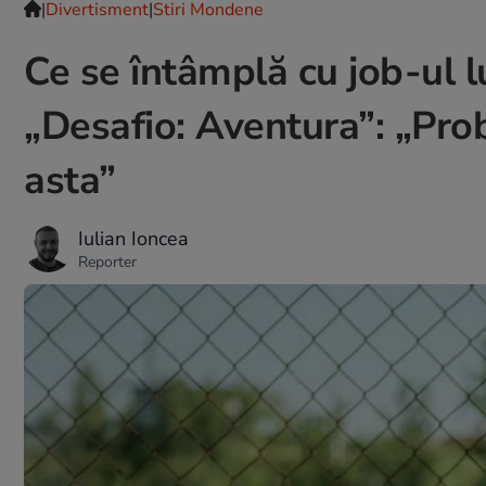
|
Divertisment
|
Stiri Mondene
Ce se întâmplă cu job-ul 
„Desafio: Aventura”: „Pro
asta”
Iulian Ioncea
Reporter