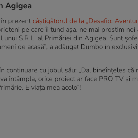
n Agigea
e în prezent
câștigătorul de la „Desafio: Aventur
rieteni pe care îi tund așa, ne mai prostim noi 
rul unui S.R.L. al Primăriei din Agigea. Sunt șof
oameni de acasă”, a adăugat Dumbo în exclusivi
în continuare cu jobul său: „Da, bineînțeles că
 va întâmpla, orice proiect ar face PRO TV și 
 Primărie. E viața mea acolo”!