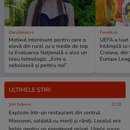
ZiaruldeIasi.ro
Fanatik.ro
Motivul interesant pentru care o
UEFA a luat 
elevă din rural cu o medie de top
întâmplă la
la Evaluarea Națională a ales un
Craiova, din 
liceu tehnologic. „Este o
Europa Lea
nebuloasă și pentru noi”
ULTIMELE ȘTIRI
Știri Externe
22:30
Explozie într-un restaurant din centrul
Moscovei, soldată cu morți și răniți. Localul era
închis pentru un eveniment privat. Unele surse