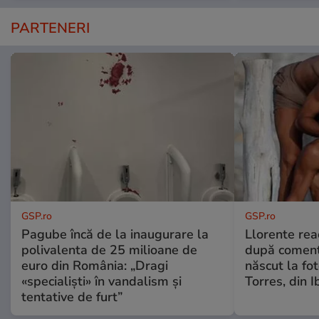
PARTENERI
GSP.ro
GSP.ro
Pagube încă de la inaugurare la
Llorente rea
polivalenta de 25 milioane de
după comenta
euro din România: „Dragi
născut la fot
«specialiști» în vandalism și
Torres, din I
tentative de furt”