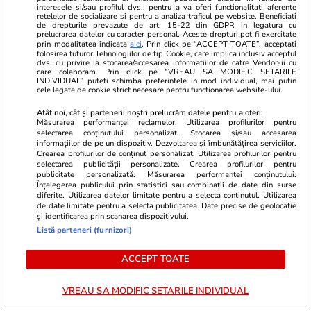
interesele si/sau profilul dvs., pentru a va oferi functionalitati aferente
sunt printre cei conștienți de
retelelor de socializare si pentru a analiza traficul pe website. Beneficiati
de drepturile prevazute de art. 15-22 din GDPR in legatura cu
faptul că propria dispoziție este
prelucrarea datelor cu caracter personal. Aceste drepturi pot fi exercitate
prin modalitatea indicata
aici
. Prin click pe “ACCEPT TOATE”, acceptati
propria creație și ar fi bine să
folosirea tuturor Tehnologiilor de tip Cookie, care implica inclusiv acceptul
dvs. cu privire la stocarea/accesarea informatiilor de catre Vendor-ii cu
cerceteze problema
care colaboram. Prin click pe “VREAU SA MODIFIC SETARILE
INDIVIDUAL” puteti schimba preferintele in mod individual, mai putin
cele legate de cookie strict necesare pentru functionarea website-ului.
Atât noi, cât și partenerii noștri prelucrăm datele pentru a oferi:
Lifestyle
30 iul.
Măsurarea performanței reclamelor. Utilizarea profilurilor pentru
selectarea conținutului personalizat. Stocarea și/sau accesarea
informațiilor de pe un dispozitiv. Dezvoltarea și îmbunătățirea serviciilor.
Crearea profilurilor de conținut personalizat. Utilizarea profilurilor pentru
Ce vase de gătit îți trebuie dacă
selectarea publicității personalizate. Crearea profilurilor pentru
publicitate personalizată. Măsurarea performanței conținutului.
te muți singur – ustensile pe
Înțelegerea publicului prin statistici sau combinații de date din surse
care trebuie să le ai în bucătărie
diferite. Utilizarea datelor limitate pentru a selecta conținutul. Utilizarea
de date limitate pentru a selecta publicitatea. Date precise de geolocație
și identificarea prin scanarea dispozitivului.
Listă parteneri (furnizori)
ACCEPT TOATE
Lifestyle
31 iul.
VREAU SA MODIFIC SETARILE INDIVIDUAL