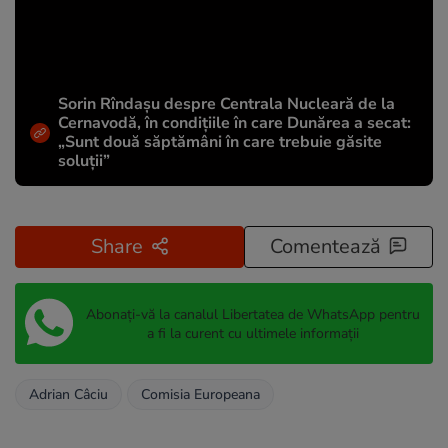
Sorin Rîndașu despre Centrala Nucleară de la
Cernavodă, în condițiile în care Dunărea a secat:
„Sunt două săptămâni în care trebuie găsite
soluții”
Share
Comentează
Abonați-vă la canalul Libertatea de WhatsApp pentru
a fi la curent cu ultimele informații
Adrian Câciu
Comisia Europeana