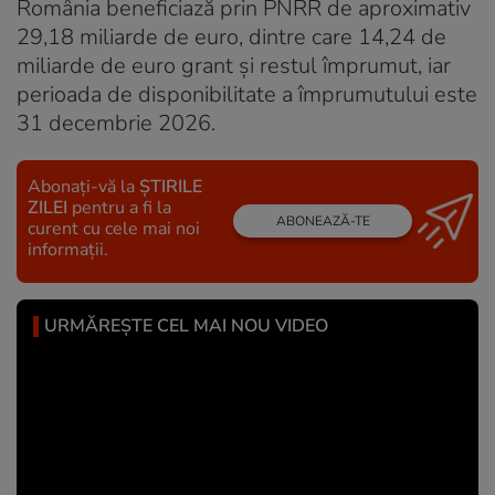
România beneficiază prin PNRR de aproximativ
29,18 miliarde de euro, dintre care 14,24 de
miliarde de euro grant şi restul împrumut, iar
perioada de disponibilitate a împrumutului este
31 decembrie 2026.
Abonați-vă la
ȘTIRILE
ZILEI
pentru a fi la
ABONEAZĂ-TE
curent cu cele mai noi
informații.
URMĂREȘTE CEL MAI NOU VIDEO