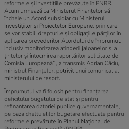
reformele și investițiile prevăzute în PNRR.
Acum urmează ca Ministerul Finanțelor să
încheie un Acord subsidiar cu Ministerul
Investițiilor și Proiectelor Europene, prin care
se vor stabili drepturile şi obligaţiile părţilor în
aplicarea prevederilor Acordului de împrumut,
inclusiv monitorizarea atingerii jaloanelor și a
țintelor și întocmirea raportărilor solicitate de
Comisia Europeană” , a transmis Adrian Câciu,
ministrul Finanțelor, potrivit unui comunicat al
ministerului de resort.
Împrumutul va fi folosit pentru finanțarea
deficitului bugetului de stat și pentru
refinanțarea datoriei publice guvernamentale,
pe baza cheltuielilor bugetare efectuate pentru
reformele prevăzute în Planul Național de
Redresare și Reziliență (PNRR).