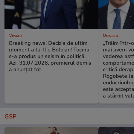
Viva.ro
Unica.ro
Breaking news! Decizia de ultim
„Trăim într-
moment a lui Ilie Bolojan! Tocmai
mai avem vo
s-a produs un seism în politică.
vederea astf
Azi, 31.07.2026, premierul demis
comportamen
a anunțat tot
critică derap
Rogobete la
endocrinolog
este accepta
a stârnit valu
GSP