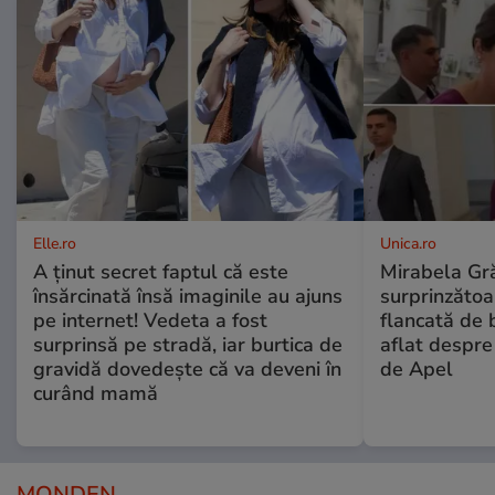
Elle.ro
Unica.ro
A ținut secret faptul că este
Mirabela Gră
însărcinată însă imaginile au ajuns
surprinzătoar
pe internet! Vedeta a fost
flancată de 
surprinsă pe stradă, iar burtica de
aflat despre
gravidă dovedește că va deveni în
de Apel
curând mamă
MONDEN