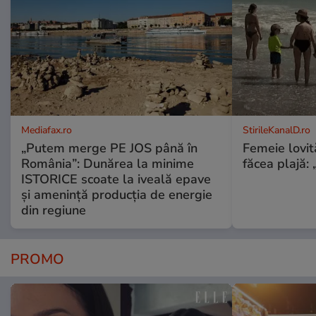
Mediafax.ro
StirileKanalD.ro
„Putem merge PE JOS până în
Femeie lovit
România”: Dunărea la minime
făcea plajă: „
ISTORICE scoate la iveală epave
și amenință producția de energie
din regiune
PROMO