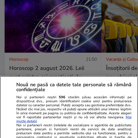
Horoscop
21:50
Vacanțe și Cultu
Horoscop 2 august 2026. Leii
Însoțitorii 
sunt printre cei conștienți de
nou obicei al
Nouă ne pasă ca datele tale personale să rămână
faptul că propria dispoziție este
îmbarcare: „
confidențiale
propria creație și ar fi bine să
lucru”
Noi și partenerii noștri
596
stocăm și/sau accesăm informații pe
dispozitivul dvs., precum identificatorii cookie unici pentru prelucrarea
cerceteze problema
datelor cu caracter personal. Puteți accepta sau gestiona preferințele dvs.
făcând clic mai jos, respectiv vă puteți opune utilizării unui interes legitim
în orice moment pe pagina cu politica de confidențialitate. Aceste alegeri
vor fi raportate partenerilor noștri și nu vă vor afecta navigarea.
Mai
multe detalii
Noi si partenerii nostri (retelele de socializare si agentiile de publicitate
Horoscop
21:50
partenere, precum si furnizorii nostri de servicii de date analitice)
prelucram date pentru a permite website-ului sa functioneze, pentru a
Horoscop 2 august 2026. Leii
personaliza continutul si anunturile publicitare afisate in functie de