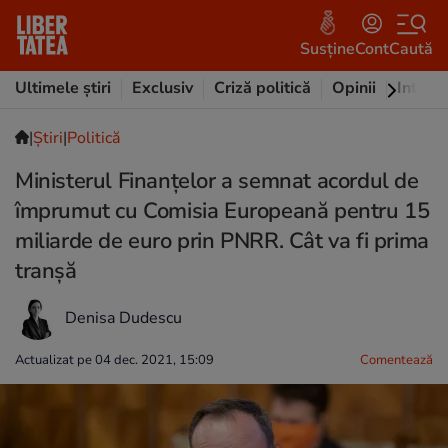
Susține
Cont
Caută
Ultimele știri
Exclusiv
Criză politică
Opinii
Intervi
|
Ştiri
|
Politică
Ministerul Finanțelor a semnat acordul de
împrumut cu Comisia Europeană pentru 15
miliarde de euro prin PNRR. Cât va fi prima
tranșă
Denisa Dudescu
Actualizat pe 04 dec. 2021, 15:09
Comentează