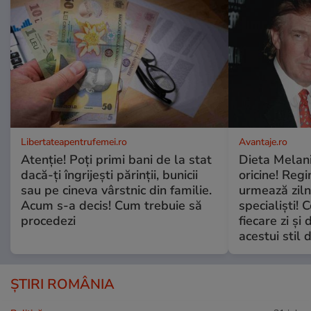
Libertateapentrufemei.ro
Avantaje.ro
Atenție! Poți primi bani de la stat
Dieta Melan
dacă-ți îngrijești părinții, bunicii
oricine! Regi
sau pe cineva vârstnic din familie.
urmează zilni
Acum s-a decis! Cum trebuie să
specialiști! 
procedezi
fiecare zi și 
acestui stil 
ȘTIRI ROMÂNIA