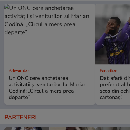
Adevarul.ro
Fanatik.ro
Un ONG cere anchetarea
Dat afară di
activității și veniturilor lui Marian
preferat al l
Godină: „Circul a mers prea
scos din ech
departe”
cartonaş!
PARTENERI