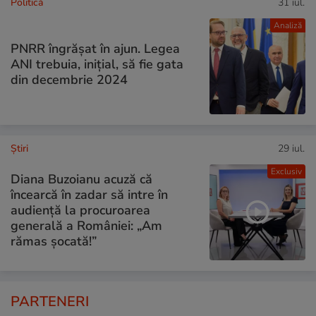
Politică
31 iul.
Analiză
PNRR îngrășat în ajun. Legea
ANI trebuia, inițial, să fie gata
din decembrie 2024
Ştiri
29 iul.
Exclusiv
Diana Buzoianu acuză că
încearcă în zadar să intre în
audiență la procuroarea
generală a României: „Am
rămas șocată!”
PARTENERI