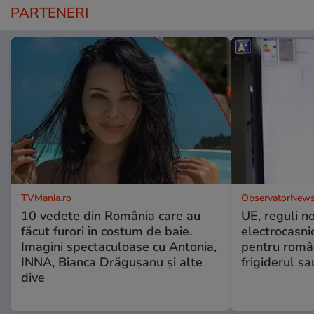
PARTENERI
TVMania.ro
ObservatorNews
10 vedete din România care au
UE, reguli n
făcut furori în costum de baie.
electrocasni
Imagini spectaculoase cu Antonia,
pentru români
INNA, Bianca Drăgușanu și alte
frigiderul sa
dive