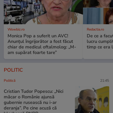
Wowbiz.ro
Redactia.ro
Monica Pop a suferit un AVC!
De ce a fac
Anunțul îngrijorător a fost făcut
lucru cumplit
chiar de medicul oftalmolog: „M-
timp ce era 
am supărat foarte tare”
POLITIC
Politică
21:45
Cristian Tudor Popescu: „Nici
măcar o Românie ajunsă
gubernie rusească nu i-ar
deranja”. Pe cine acuză că