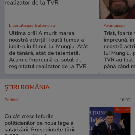
Libertateapentrufemei.ro
Avantaje.ro
Ultima oră! A murit marea
Trist, foarte
noastră actriță! Toată lumea a
împreună, în
iubit-o în filmul lui Mungiu! Atât
noastră actri
de tânără, atât de talentată.
lui Mungiu, ș
Acum e împreună cu soțul ei,
TVR au fost 
regretatul realizator de la TVR
până când mo
ȘTIRI ROMÂNIA
Politică
16:00
Exclusiv
Cu cât cresc lefurile
politicienilor pe noua lege a
salarizării. Președintele țării,