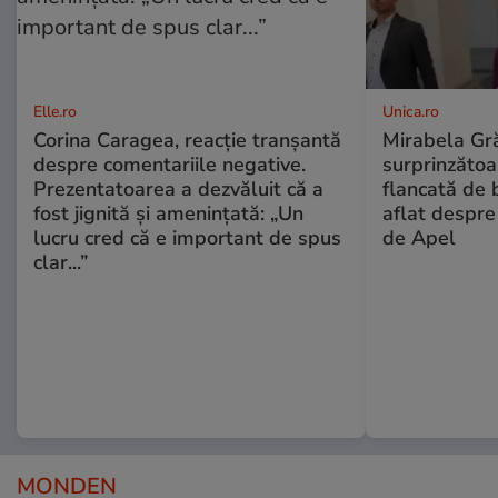
Elle.ro
Unica.ro
Corina Caragea, reacție tranșantă
Mirabela Gră
despre comentariile negative.
surprinzătoar
Prezentatoarea a dezvăluit că a
flancată de 
fost jignită și amenințată: „Un
aflat despre
lucru cred că e important de spus
de Apel
clar...”
MONDEN