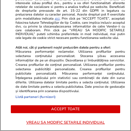
PARTENERI
interesele si/sau profilul dvs., pentru a va oferi functionalitati aferente
retelelor de socializare si pentru a analiza traficul pe website. Beneficiati
de drepturile prevazute de art. 15-22 din GDPR in legatura cu
prelucrarea datelor cu caracter personal. Aceste drepturi pot fi exercitate
prin modalitatea indicata
aici
. Prin click pe “ACCEPT TOATE”, acceptati
folosirea tuturor Tehnologiilor de tip Cookie, care implica inclusiv acceptul
dvs. cu privire la stocarea/accesarea informatiilor de catre Vendor-ii cu
care colaboram. Prin click pe “VREAU SA MODIFIC SETARILE
INDIVIDUAL” puteti schimba preferintele in mod individual, mai putin
cele legate de cookie strict necesare pentru functionarea website-ului.
Atât noi, cât și partenerii noștri prelucrăm datele pentru a oferi:
Măsurarea performanței reclamelor. Utilizarea profilurilor pentru
selectarea conținutului personalizat. Stocarea și/sau accesarea
informațiilor de pe un dispozitiv. Dezvoltarea și îmbunătățirea serviciilor.
Crearea profilurilor de conținut personalizat. Utilizarea profilurilor pentru
selectarea publicității personalizate. Crearea profilurilor pentru
publicitate personalizată. Măsurarea performanței conținutului.
Înțelegerea publicului prin statistici sau combinații de date din surse
TVMania.ro
ObservatorNews
diferite. Utilizarea datelor limitate pentru a selecta conținutul. Utilizarea
🤍 „Felix și-a dorit asta, în caz
83.000 de e
de date limitate pentru a selecta publicitatea. Date precise de geolocație
și identificarea prin scanarea dispozitivului.
că…” La exact un an de la
de 48 mp în 
Listă parteneri (furnizori)
tragedie, Mihaela Rădulescu a
De ce nu îl 
făcut public totul!
ACCEPT TOATE
VREAU SA MODIFIC SETARILE INDIVIDUAL