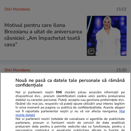
Stiri Mondene
15:53
Motivul pentru care Ilona
Brezoianu a uitat de aniversarea
căsniciei: „Am împachetat toată
casa”
Stiri Mondene
15:30
Nouă ne pasă ca datele tale personale să rămână
Adriana Bahmuțeanu a chemat
confidențiale
poliția acasă la Silviu Prigoană.
Noi și partenerii noștri
596
stocăm și/sau accesăm informații pe
Nu știe nimic despre copiii ei:
dispozitivul dvs., precum identificatorii cookie unici pentru prelucrarea
datelor cu caracter personal. Puteți accepta sau gestiona preferințele dvs.
„Nu mai dau niciun semn de
făcând clic mai jos, respectiv vă puteți opune utilizării unui interes legitim
viață”
în orice moment pe pagina cu politica de confidențialitate. Aceste alegeri
vor fi raportate partenerilor noștri și nu vă vor afecta navigarea.
Mai
multe detalii
Noi si partenerii nostri (retelele de socializare si agentiile de publicitate
partenere, precum si furnizorii nostri de servicii de date analitice)
prelucram date pentru a permite website-ului sa functioneze, pentru a
personaliza continutul si anunturile publicitare afisate in functie de