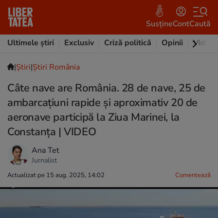
Susține
Cont
Caută
Ultimele știri
Exclusiv
Criză politică
Opinii
Video
|
Ştiri
|
Știri România
Câte nave are România. 28 de nave, 25 de
ambarcațiuni rapide şi aproximativ 20 de
aeronave participă la Ziua Marinei, la
Constanța | VIDEO
Ana Tet
Jurnalist
Actualizat pe 15 aug. 2025, 14:02
Comentează