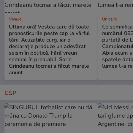
Viva.ro
Unica.ro
Ultima oră! Vestea care dă toate
Ce semnificaț
pronosticurile peste cap la vârful
numărul 083
țării! Acuzațiile curg, iar o
purtată de L
declarație produce un adevărat
Campionatul
seism în politică. Fără vreun
Abia acum s-
semnal în prealabil, Sorin
spatele deta
Grindeanu tocmai a făcut marele
lumea l-a r
anunț
GSP