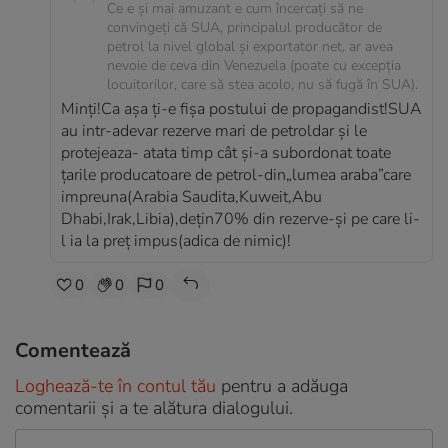
Ce e și mai amuzant e cum încercați să ne
convingeți că SUA, principalul producător de
petrol la nivel global și exportator net, ar avea
nevoie de ceva din Venezuela (poate cu excepția
locuitorilor, care să stea acolo, nu să fugă în SUA).
Minți!Ca așa ți-e fișa postului de propagandist!SUA
au intr-adevar rezerve mari de petroldar și le
protejeaza- atata timp cât și-a subordonat toate
țarile producatoare de petrol-din„lumea araba”care
impreuna(Arabia Saudita,Kuweit,Abu
Dhabi,Irak,Libia),dețin70% din rezerve-și pe care li-
l ia la preț impus(adica de nimic)!
0
0
0
Comentează
Loghează-te în contul tău
pentru a adăuga
comentarii și a te alătura dialogului.