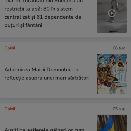
141 de localități din România au
restricții la apă: 80 în sistem
centralizat și 61 dependente de
puțuri și fântâni
Opinii
06 aug.
Adormirea Maicii Domnului – o
reflecție asupra unei mari sărbători
Opinii
05 aug.
Auziți balastierele găinarilor cum