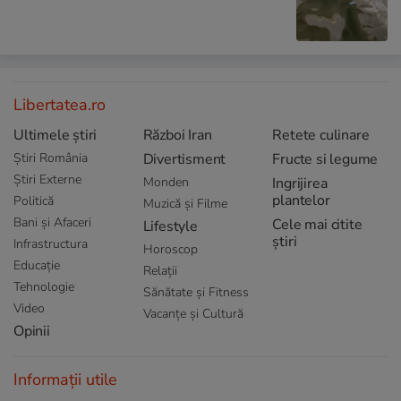
Libertatea.ro
Ultimele știri
Război Iran
Retete culinare
Știri România
Divertisment
Fructe si legume
Știri Externe
Monden
Ingrijirea
plantelor
Politică
Muzică și Filme
Bani și Afaceri
Cele mai citite
Lifestyle
știri
Infrastructura
Horoscop
Educație
Relații
Tehnologie
Sănătate și Fitness
Video
Vacanțe și Cultură
Opinii
Informații utile