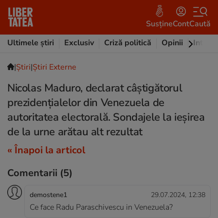
Susține
Cont
Caută
Ultimele știri
Exclusiv
Criză politică
Opinii
Intervi
|
Ştiri
|
Știri Externe
Nicolas Maduro, declarat câștigătorul
prezidențialelor din Venezuela de
autoritatea electorală. Sondajele la ieşirea
de la urne arătau alt rezultat
« Înapoi la articol
Comentarii
(5)
demostene1
29.07.2024, 12:38
Ce face Radu Paraschivescu in Venezuela?