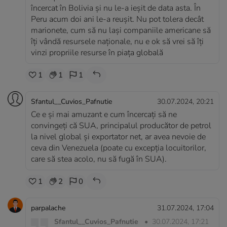
încercat în Bolivia și nu le-a ieșit de data asta. În
Peru acum doi ani le-a reușit. Nu pot tolera decât
marionete, cum să nu lași companiile americane să
îți vândă resursele naționale, nu e ok să vrei să îți
vinzi propriile resurse în piața globală
1
1
1
Sfantul__Cuvios_Pafnutie
30.07.2024, 20:21
Ce e și mai amuzant e cum încercați să ne
convingeți că SUA, principalul producător de petrol
la nivel global și exportator net, ar avea nevoie de
ceva din Venezuela (poate cu excepția locuitorilor,
care să stea acolo, nu să fugă în SUA).
1
2
0
parpalache
31.07.2024, 17:04
Sfantul__Cuvios_Pafnutie
•
30.07.2024, 17:21