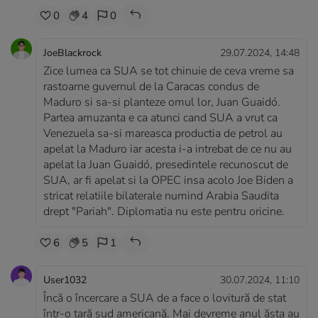
0
4
0
JoeBlackrock
29.07.2024, 14:48
Zice lumea ca SUA se tot chinuie de ceva vreme sa
rastoarne guvernul de la Caracas condus de
Maduro si sa-si planteze omul lor, Juan Guaidó.
Partea amuzanta e ca atunci cand SUA a vrut ca
Venezuela sa-si mareasca productia de petrol au
apelat la Maduro iar acesta i-a intrebat de ce nu au
apelat la Juan Guaidó, presedintele recunoscut de
SUA, ar fi apelat si la OPEC insa acolo Joe Biden a
stricat relatiile bilaterale numind Arabia Saudita
drept "Pariah". Diplomatia nu este pentru oricine.
6
5
1
User1032
30.07.2024, 11:10
Încă o încercare a SUA de a face o lovitură de stat
într-o țară sud americană. Mai devreme anul ăsta au