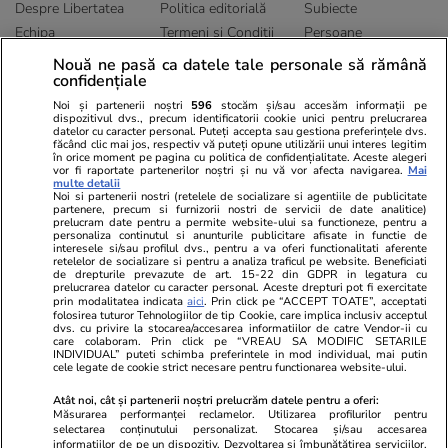
Despre Libertatea
Politica editorială
Subiecte
Echipa
Termeni și Conditii
Persoane
Publicitate
Abonamente
Sitemap
Nouă ne pasă ca datele tale personale să rămână
confidențiale
Politica de
Autori
confidențialitate
Noi și partenerii noștri
596
stocăm și/sau accesăm informații pe
dispozitivul dvs., precum identificatorii cookie unici pentru prelucrarea
datelor cu caracter personal. Puteți accepta sau gestiona preferințele dvs.
Ringier România
făcând clic mai jos, respectiv vă puteți opune utilizării unui interes legitim
în orice moment pe pagina cu politica de confidențialitate. Aceste alegeri
vor fi raportate partenerilor noștri și nu vă vor afecta navigarea.
Mai
Libertatea pentru
ELLE
Locuri de muncă
multe detalii
femei
Noi si partenerii nostri (retelele de socializare si agentiile de publicitate
Gazeta Sporturilor
Imobiliare.ro
partenere, precum si furnizorii nostri de servicii de date analitice)
Unica.ro
prelucram date pentru a permite website-ului sa functioneze, pentru a
Stiri mondene
Jobradar24
personaliza continutul si anunturile publicitare afisate in functie de
Program TV
interesele si/sau profilul dvs., pentru a va oferi functionalitati aferente
Calculator sarcina
Imoradar24
retelelor de socializare si pentru a analiza traficul pe website. Beneficiati
Avantaje
Ajută Copiii
Colecții Libertatea
de drepturile prevazute de art. 15-22 din GDPR in legatura cu
prelucrarea datelor cu caracter personal. Aceste drepturi pot fi exercitate
prin modalitatea indicata
aici
. Prin click pe “ACCEPT TOATE”, acceptati
Pariază responsabil! Decizia ONJN nr. 821/25.09.2025.
folosirea tuturor Tehnologiilor de tip Cookie, care implica inclusiv acceptul
dvs. cu privire la stocarea/accesarea informatiilor de catre Vendor-ii cu
Jocurile de noroc sunt interzise minorilor.
care colaboram. Prin click pe “VREAU SA MODIFIC SETARILE
INDIVIDUAL” puteti schimba preferintele in mod individual, mai putin
cele legate de cookie strict necesare pentru functionarea website-ului.
© 2026 Ringier Romania. Toate drepturile rezervate
Atât noi, cât și partenerii noștri prelucrăm datele pentru a oferi:
Măsurarea performanței reclamelor. Utilizarea profilurilor pentru
selectarea conținutului personalizat. Stocarea și/sau accesarea
informațiilor de pe un dispozitiv. Dezvoltarea și îmbunătățirea serviciilor.