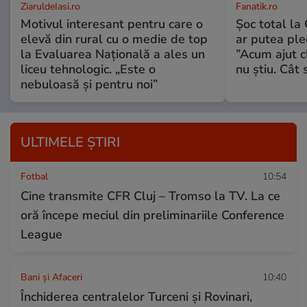
ZiaruldeIasi.ro
Fanatik.ro
Motivul interesant pentru care o
Șoc total la
elevă din rural cu o medie de top
ar putea ple
la Evaluarea Națională a ales un
”Acum ajut c
liceu tehnologic. „Este o
nu știu. Cât 
nebuloasă și pentru noi”
ULTIMELE ȘTIRI
Fotbal
10:54
Cine transmite CFR Cluj – Tromso la TV. La ce
oră începe meciul din preliminariile Conference
League
Bani și Afaceri
10:40
Închiderea centralelor Turceni și Rovinari,