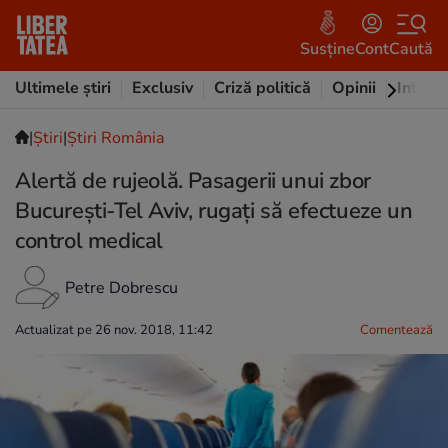
Susține
Cont
Caută
Ultimele știri
Exclusiv
Criză politică
Opinii
Intervi
|
Ştiri
|
Știri România
Alertă de rujeolă. Pasagerii unui zbor
Bucureşti-Tel Aviv, rugați să efectueze un
control medical
Petre Dobrescu
Actualizat pe 26 nov. 2018, 11:42
Comentează