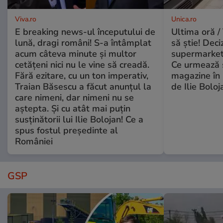
Viva.ro
Unica.ro
E breaking news-ul începutului de
Ultima oră / 
lună, dragi români! S-a întâmplat
să știe! Deci
acum câteva minute și multor
supermarketu
cetățeni nici nu le vine să creadă.
Ce urmează s
Fără ezitare, cu un ton imperativ,
magazine în 
Traian Băsescu a făcut anunțul la
de Ilie Boloj
care nimeni, dar nimeni nu se
aștepta. Și cu atât mai puțin
susținătorii lui Ilie Bolojan! Ce a
spus fostul președinte al
României
GSP