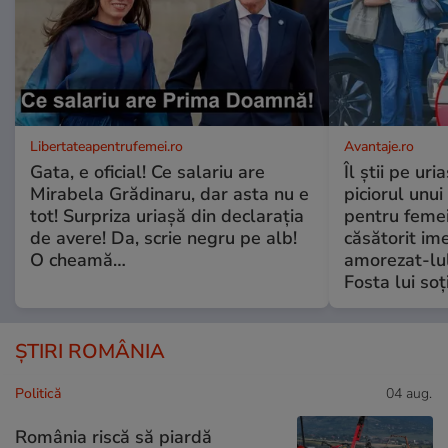
Libertateapentrufemei.ro
Avantaje.ro
Gata, e oficial! Ce salariu are
Îl știi pe ur
Mirabela Grădinaru, dar asta nu e
piciorul unui
tot! Surpriza uriașă din declarația
pentru femei
de avere! Da, scrie negru pe alb!
căsătorit ime
O cheamă…
amorezat-lul
Fosta lui soț
ȘTIRI ROMÂNIA
Politică
04 aug.
România riscă să piardă