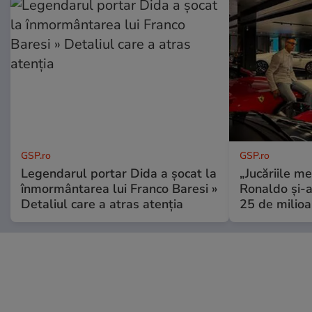
GSP.ro
GSP.ro
Legendarul portar Dida a șocat la
„Jucăriile me
înmormântarea lui Franco Baresi »
Ronaldo și-a
Detaliul care a atras atenția
25 de milioa