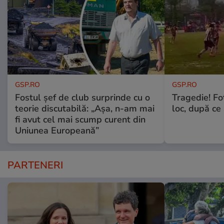
GSP.RO
GSP.RO
Fostul șef de club surprinde cu o
Tragedie! Fo
teorie discutabilă: „Așa, n-am mai
loc, după ce 
fi avut cel mai scump curent din
Uniunea Europeană”
PARTENERI