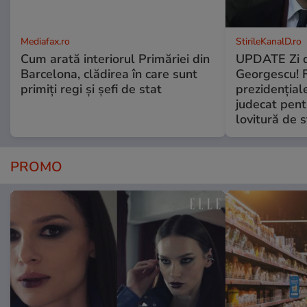
Mediafax.ro
StirileKanalD.ro
Cum arată interiorul Primăriei din
UPDATE Zi d
Barcelona, clădirea în care sunt
Georgescu! F
primiți regi și șefi de stat
prezidențiale
judecat pent
lovitură de s
PROMO