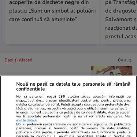
acoperite de dischete negre din
pe Transfăgă
plastic: „Sunt un simbol al poluării
de dragoste 
care continuă să amenințe”
Salvamont și
reacționat du
prostul acas
Bani și Afaceri
04 aug.
Ce este loud budgeting,
Nouă ne pasă ca datele tale personale să rămână
tendința financiară populară la
confidențiale
generația Z
Noi și partenerii noștri
596
stocăm și/sau accesăm informații pe
dispozitivul dvs., precum identificatorii cookie unici pentru prelucrarea
datelor cu caracter personal. Puteți accepta sau gestiona preferințele dvs.
făcând clic mai jos, respectiv vă puteți opune utilizării unui interes legitim
în orice moment pe pagina cu politica de confidențialitate. Aceste alegeri
vor fi raportate partenerilor noștri și nu vă vor afecta navigarea.
Mai
multe detalii
Lifestyle
04 aug.
Noi si partenerii nostri (retelele de socializare si agentiile de publicitate
partenere, precum si furnizorii nostri de servicii de date analitice)
prelucram date pentru a permite website-ului sa functioneze, pentru a
personaliza continutul si anunturile publicitare afisate in functie de