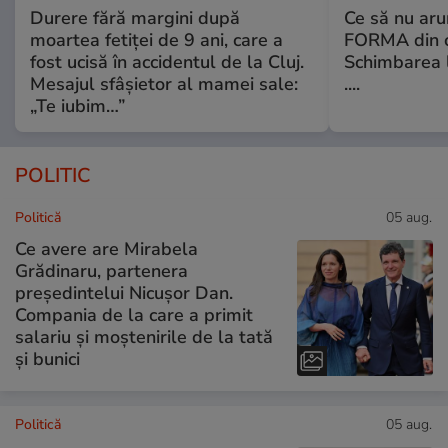
Durere fără margini după
Ce să nu aru
moartea fetiței de 9 ani, care a
FORMA din c
fost ucisă în accidentul de la Cluj.
Schimbarea l
Mesajul sfâșietor al mamei sale:
....
„Te iubim…”
POLITIC
Politică
05 aug.
Ce avere are Mirabela
Grădinaru, partenera
președintelui Nicușor Dan.
Compania de la care a primit
salariu și moștenirile de la tată
și bunici
Politică
05 aug.