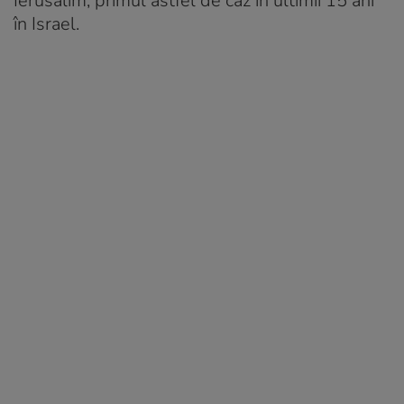
Ierusalim, primul astfel de caz în ultimii 15 ani
în Israel.