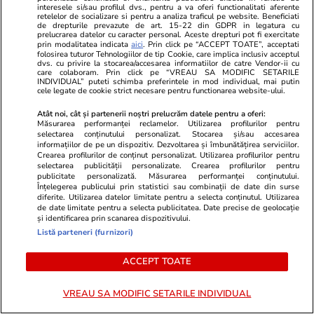
interesele si/sau profilul dvs., pentru a va oferi functionalitati aferente
retelelor de socializare si pentru a analiza traficul pe website. Beneficiati
Cum se scrie corect: bineînțeles
de drepturile prevazute de art. 15-22 din GDPR in legatura cu
prelucrarea datelor cu caracter personal. Aceste drepturi pot fi exercitate
sau bine înțeles
prin modalitatea indicata
aici
. Prin click pe “ACCEPT TOATE”, acceptati
folosirea tuturor Tehnologiilor de tip Cookie, care implica inclusiv acceptul
dvs. cu privire la stocarea/accesarea informatiilor de catre Vendor-ii cu
care colaboram. Prin click pe “VREAU SA MODIFIC SETARILE
INDIVIDUAL” puteti schimba preferintele in mod individual, mai putin
cele legate de cookie strict necesare pentru functionarea website-ului.
Bani și Afaceri
03 aug.
Atât noi, cât și partenerii noștri prelucrăm datele pentru a oferi:
Măsurarea performanței reclamelor. Utilizarea profilurilor pentru
selectarea conținutului personalizat. Stocarea și/sau accesarea
informațiilor de pe un dispozitiv. Dezvoltarea și îmbunătățirea serviciilor.
Crearea profilurilor de conținut personalizat. Utilizarea profilurilor pentru
Cine poate retrage banii din
selectarea publicității personalizate. Crearea profilurilor pentru
publicitate personalizată. Măsurarea performanței conținutului.
contul unei persoane decedate
Înțelegerea publicului prin statistici sau combinații de date din surse
diferite. Utilizarea datelor limitate pentru a selecta conținutul. Utilizarea
de date limitate pentru a selecta publicitatea. Date precise de geolocație
și identificarea prin scanarea dispozitivului.
Listă parteneri (furnizori)
Lifestyle
03 aug.
ACCEPT TOATE
VREAU SA MODIFIC SETARILE INDIVIDUAL
Ce este pământul de diatomee