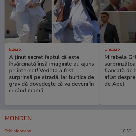
Elle.ro
Unica.ro
A ținut secret faptul că este
Mirabela Gră
însărcinată însă imaginile au ajuns
surprinzătoar
pe internet! Vedeta a fost
flancată de 
surprinsă pe stradă, iar burtica de
aflat despre
gravidă dovedește că va deveni în
de Apel
curând mamă
MONDEN
Stiri Mondene
10:30