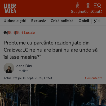
Susține
Cont
Caută
Ultimele știri
Exclusiv
Criză politică
Opinii
Video
|
Ştiri
|
Știri Locale
Probleme cu parcările rezidențiale din
Craiova: „Cine nu are bani nu are unde să
își lase mașina?”
Ioana Dinu
Jurnalist
Actualizat pe 10 sept. 2025, 17:50
Comentează