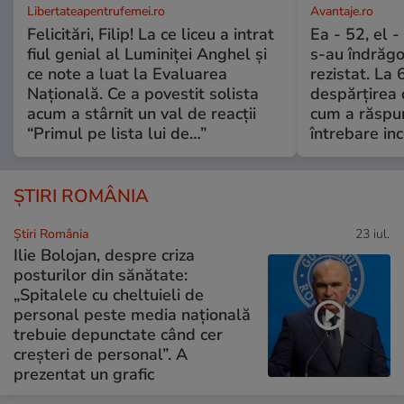
Libertateapentrufemei.ro
Avantaje.ro
Felicitări, Filip! La ce liceu a intrat
Ea - 52, el 
fiul genial al Luminiței Anghel și
s-au îndrăgos
ce note a luat la Evaluarea
rezistat. La 
Națională. Ce a povestit solista
despărțirea 
acum a stârnit un val de reacții
cum a răspu
“Primul pe lista lui de…”
întrebare i
ȘTIRI ROMÂNIA
Știri România
23 iul.
Ilie Bolojan, despre criza
posturilor din sănătate:
„Spitalele cu cheltuieli de
personal peste media națională
trebuie depunctate când cer
creșteri de personal”. A
prezentat un grafic