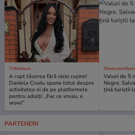
TVMania.ro
ObservatorNews
A rupt tăcerea fără nicio rușine!
Valuri de 5 m
Daniela Crudu spune totul despre
Negre. Salva
activitatea ei de pe platformele
ţină turiştii 
pentru adulți: „Fac ce vreau, e
wow!”
PARTENERI