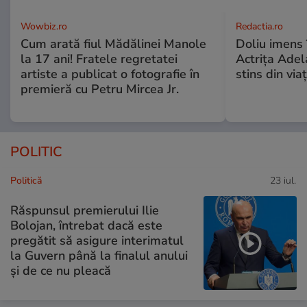
Wowbiz.ro
Redactia.ro
Cum arată fiul Mădălinei Manole
Doliu imens 
la 17 ani! Fratele regretatei
Actrița Adel
artiste a publicat o fotografie în
stins din via
premieră cu Petru Mircea Jr.
POLITIC
Politică
23 iul.
Răspunsul premierului Ilie
Bolojan, întrebat dacă este
pregătit să asigure interimatul
la Guvern până la finalul anului
și de ce nu pleacă