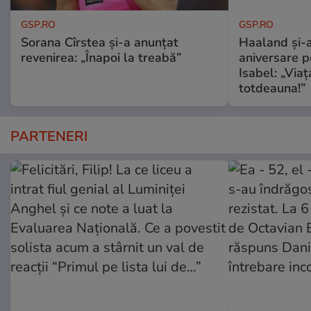
GSP.RO
GSP.RO
Sorana Cîrstea și-a anunțat
Haaland și-a
revenirea: „Înapoi la treabă”
aniversare pe
Isabel: „Via
totdeauna!”
PARTENERI