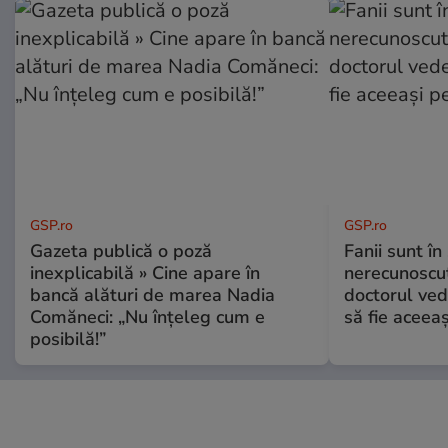
GSP.ro
GSP.ro
Gazeta publică o poză
Fanii sunt în 
inexplicabilă » Cine apare în
nerecunoscut
bancă alături de marea Nadia
doctorul ved
Comăneci: „Nu înțeleg cum e
să fie aceea
posibilă!”