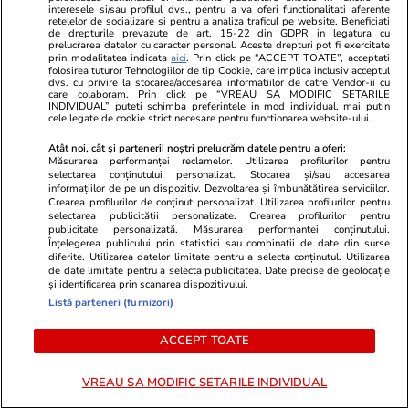
Știri Externe
07:40
interesele si/sau profilul dvs., pentru a va oferi functionalitati aferente
retelelor de socializare si pentru a analiza traficul pe website. Beneficiati
Peste 25.000 de persoane evacuate în Franța
de drepturile prevazute de art. 15-22 din GDPR in legatura cu
prelucrarea datelor cu caracter personal. Aceste drepturi pot fi exercitate
din cauza incendiilor de pădure: 800 de
prin modalitatea indicata
aici
. Prin click pe “ACCEPT TOATE”, acceptati
folosirea tuturor Tehnologiilor de tip Cookie, care implica inclusiv acceptul
pompieri luptă cu flăcările, 4 avioane au fost
dvs. cu privire la stocarea/accesarea informatiilor de catre Vendor-ii cu
care colaboram. Prin click pe “VREAU SA MODIFIC SETARILE
trimise din UE
INDIVIDUAL” puteti schimba preferintele in mod individual, mai putin
cele legate de cookie strict necesare pentru functionarea website-ului.
Atât noi, cât și partenerii noștri prelucrăm datele pentru a oferi:
Știri Externe
07:40
Măsurarea performanței reclamelor. Utilizarea profilurilor pentru
selectarea conținutului personalizat. Stocarea și/sau accesarea
Statuia greacă veche de 2000 de ani în care
informațiilor de pe un dispozitiv. Dezvoltarea și îmbunătățirea serviciilor.
Crearea profilurilor de conținut personalizat. Utilizarea profilurilor pentru
apare un „laptop”: „A reaprins dezbaterea
selectarea publicității personalizate. Crearea profilurilor pentru
publicitate personalizată. Măsurarea performanței conținutului.
despre călătoria în timp”
Înțelegerea publicului prin statistici sau combinații de date din surse
diferite. Utilizarea datelor limitate pentru a selecta conținutul. Utilizarea
de date limitate pentru a selecta publicitatea. Date precise de geolocație
și identificarea prin scanarea dispozitivului.
Sănătate și Fitness
07:20
Listă parteneri (furnizori)
De ce vacanța este uneori mai obositoare
ACCEPT TOATE
decât munca. Sfaturile psihoterapeuților
VREAU SA MODIFIC SETARILE INDIVIDUAL
Citește mai multe