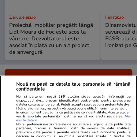
ZiaruldeIasi.ro
Fanatik.ro
Proiectul imobiliar pregătit lângă
Dinamovistu
Lidl Moara de Foc este scos la
savurează di
vânzare. Dezvoltatorul este
FCSB-ului c
asociat în piață cu un alt proiect
ironizat pe G
de anvergură
ULTIMELE ȘTIRI
Nouă ne pasă ca datele tale personale să rămână
confidențiale
Știri România
07:43
Noi și partenerii noștri
596
stocăm și/sau accesăm informații pe
Ce reguli noi se aplică românilor cu panouri
dispozitivul dvs., precum identificatorii cookie unici pentru prelucrarea
datelor cu caracter personal. Puteți accepta sau gestiona preferințele dvs.
făcând clic mai jos, respectiv vă puteți opune utilizării unui interes legitim
fotovoltaice după promulgarea legii de către
în orice moment pe pagina cu politica de confidențialitate. Aceste alegeri
vor fi raportate partenerilor noștri și nu vă vor afecta navigarea.
Mai
Nicușor Dan
multe detalii
Noi si partenerii nostri (retelele de socializare si agentiile de publicitate
partenere, precum si furnizorii nostri de servicii de date analitice)
prelucram date pentru a permite website-ului sa functioneze, pentru a
personaliza continutul si anunturile publicitare afisate in functie de