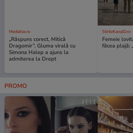
Mediafax.ro
StirileKanalD.ro
„Răspuns corect, Mitică
Femeie lovit
Dragomir”. Gluma virală cu
făcea plajă: „
Simona Halep a ajuns la
admiterea la Drept
PROMO