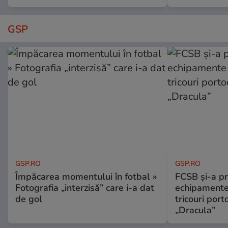
GSP
GSP.RO
GSP.RO
Împăcarea momentului în fotbal »
FCSB și-a pr
Fotografia „interzisă” care i-a dat
echipamente 
de gol
tricouri porto
„Dracula”