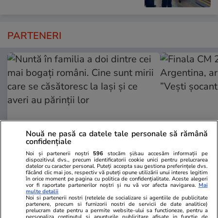
PARTENERI
Nouă ne pasă ca datele tale personale să rămână
confidențiale
Noi și partenerii noștri
596
stocăm și/sau accesăm informații pe
dispozitivul dvs., precum identificatorii cookie unici pentru prelucrarea
Adevarul.ro
Fanatik.ro
datelor cu caracter personal. Puteți accepta sau gestiona preferințele dvs.
făcând clic mai jos, respectiv vă puteți opune utilizării unui interes legitim
Nuntă în familia a doi dintre cei
Finala CM 2
în orice moment pe pagina cu politica de confidențialitate. Aceste alegeri
vor fi raportate partenerilor noștri și nu vă vor afecta navigarea.
Mai
mai bogați români. Cine sunt mirii
Argentina, a
multe detalii
care se căsătoresc la Iași și ce
”Vești șocan
Noi si partenerii nostri (retelele de socializare si agentiile de publicitate
partenere, precum si furnizorii nostri de servicii de date analitice)
averi au părinții lor
prelucram date pentru a permite website-ului sa functioneze, pentru a
personaliza continutul si anunturile publicitare afisate in functie de