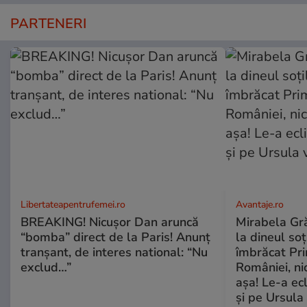
PARTENERI
Libertateapentrufemei.ro
Avantaje.ro
BREAKING! Nicușor Dan aruncă
Mirabela Grăd
“bomba” direct de la Paris! Anunț
la dineul so
tranșant, de interes national: “Nu
îmbrăcat Pr
exclud…”
României, ni
așa! Le-a ec
și pe Ursula