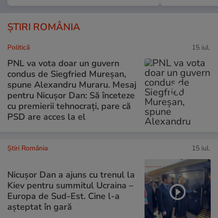
ȘTIRI ROMÂNIA
Politică
15 iul.
PNL va vota doar un guvern
condus de Siegfried Mureșan,
spune Alexandru Muraru. Mesaj
pentru Nicușor Dan: Să înceteze
cu premierii tehnocrați, pare că
PSD are acces la el
Știri România
15 iul.
Nicușor Dan a ajuns cu trenul la
Kiev pentru summitul Ucraina –
Europa de Sud-Est. Cine l-a
așteptat în gară