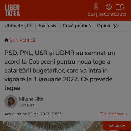
Susține
Cont
Caută
Ultimele știri
Exclusiv
Criză politică
Opinii
Video
|
Ştiri
|
Politică
PSD, PNL, USR și UDMR au semnat un
acord la Cotroceni pentru noua lege a
salarizării bugetarilor, care va intra în
vigoare la 1 ianuarie 2027. Ce prevede
legea
Milena Niță
Jurnalist
Actualizat pe 22 mai 2026, 13:26
1 comentariu
Exclusiv