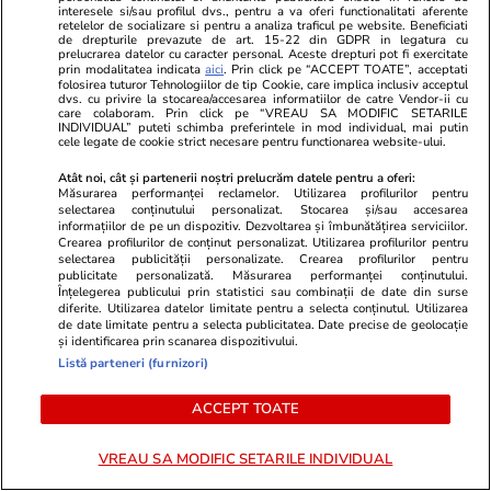
interesele si/sau profilul dvs., pentru a va oferi functionalitati aferente
retelelor de socializare si pentru a analiza traficul pe website. Beneficiati
de drepturile prevazute de art. 15-22 din GDPR in legatura cu
PARTENERI
prelucrarea datelor cu caracter personal. Aceste drepturi pot fi exercitate
prin modalitatea indicata
aici
. Prin click pe “ACCEPT TOATE”, acceptati
folosirea tuturor Tehnologiilor de tip Cookie, care implica inclusiv acceptul
dvs. cu privire la stocarea/accesarea informatiilor de catre Vendor-ii cu
care colaboram. Prin click pe “VREAU SA MODIFIC SETARILE
INDIVIDUAL” puteti schimba preferintele in mod individual, mai putin
cele legate de cookie strict necesare pentru functionarea website-ului.
Atât noi, cât și partenerii noștri prelucrăm datele pentru a oferi:
Măsurarea performanței reclamelor. Utilizarea profilurilor pentru
selectarea conținutului personalizat. Stocarea și/sau accesarea
informațiilor de pe un dispozitiv. Dezvoltarea și îmbunătățirea serviciilor.
Crearea profilurilor de conținut personalizat. Utilizarea profilurilor pentru
selectarea publicității personalizate. Crearea profilurilor pentru
publicitate personalizată. Măsurarea performanței conținutului.
Înțelegerea publicului prin statistici sau combinații de date din surse
diferite. Utilizarea datelor limitate pentru a selecta conținutul. Utilizarea
de date limitate pentru a selecta publicitatea. Date precise de geolocație
și identificarea prin scanarea dispozitivului.
Elle.ro
Unica.ro
Listă parteneri (furnizori)
De ce Ilona Brezoianu nu l-a
Mirabela Gră
alăptat pe fiul ei, Matei. Actrița a
surprinzătoar
ACCEPT TOATE
dezvăluit public adevăratul motiv:
flancată de 
„E corpul meu..."
aflat despre
VREAU SA MODIFIC SETARILE INDIVIDUAL
de Apel