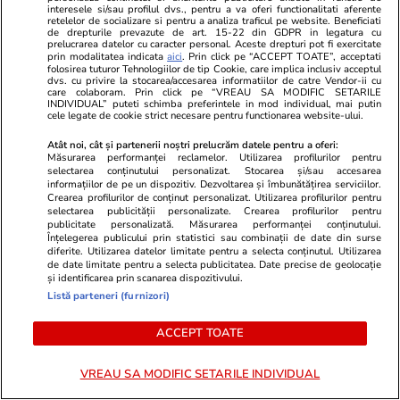
interesele si/sau profilul dvs., pentru a va oferi functionalitati aferente
retelelor de socializare si pentru a analiza traficul pe website. Beneficiati
de drepturile prevazute de art. 15-22 din GDPR in legatura cu
prelucrarea datelor cu caracter personal. Aceste drepturi pot fi exercitate
prin modalitatea indicata
aici
. Prin click pe “ACCEPT TOATE”, acceptati
folosirea tuturor Tehnologiilor de tip Cookie, care implica inclusiv acceptul
dvs. cu privire la stocarea/accesarea informatiilor de catre Vendor-ii cu
care colaboram. Prin click pe “VREAU SA MODIFIC SETARILE
INDIVIDUAL” puteti schimba preferintele in mod individual, mai putin
cele legate de cookie strict necesare pentru functionarea website-ului.
Atât noi, cât și partenerii noștri prelucrăm datele pentru a oferi:
Adevarul.ro
Fanatik.ro
Măsurarea performanței reclamelor. Utilizarea profilurilor pentru
SURSE Noile condiții puse de
El este româ
selectarea conținutului personalizat. Stocarea și/sau accesarea
informațiilor de pe un dispozitiv. Dezvoltarea și îmbunătățirea serviciilor.
Bolojan pentru a vota un guvern
fanii lui Jord
Crearea profilurilor de conținut personalizat. Utilizarea profilurilor pentru
Lewandowski 
selectarea publicității personalizate. Crearea profilurilor pentru
publicitate personalizată. Măsurarea performanței conținutului.
„History mad
Înțelegerea publicului prin statistici sau combinații de date din surse
diferite. Utilizarea datelor limitate pentru a selecta conținutul. Utilizarea
de date limitate pentru a selecta publicitatea. Date precise de geolocație
și identificarea prin scanarea dispozitivului.
PARTENERI
Listă parteneri (furnizori)
ACCEPT TOATE
VREAU SA MODIFIC SETARILE INDIVIDUAL