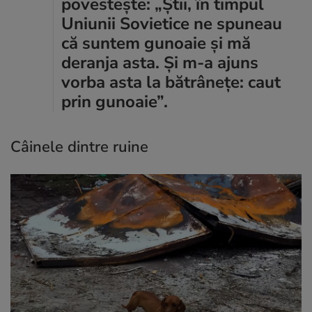
povestește: „Știi, în timpul
Uniunii Sovietice ne spuneau
că suntem gunoaie și mă
deranja asta. Și m-a ajuns
vorba asta la bătrânețe: caut
prin gunoaie”.
Câinele dintre ruine