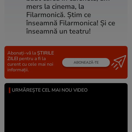
mers la cinema, la
Filarmonică. Știm ce
înseamnă Filarmonica! Și ce
înseamnă un teatru!
Abonați-vă la
ȘTIRILE
ZILEI
pentru a fi la
ABONEAZĂ-TE
curent cu cele mai noi
informații.
URMĂREȘTE CEL MAI NOU VIDEO