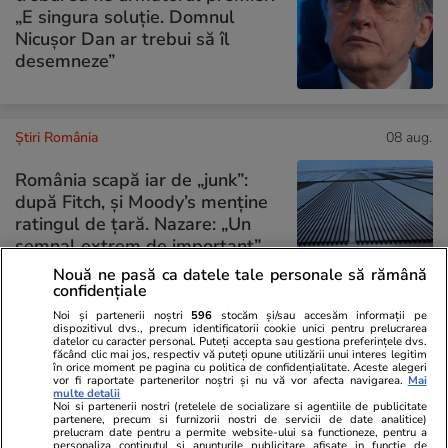
„E singura soluție. Domnul
Nicușor Dan ar trebui să îl
desemneze”
Știri România
08 aug.
România scapă iar de „junk”:
după Fitch, și Moody’s menține
ratingul de țară. Nazare: „Un
semnal extrem de important”.
Ce spune Nicușor Dan
Nouă ne pasă ca datele tale personale să rămână
confidențiale
Noi și partenerii noștri
596
stocăm și/sau accesăm informații pe
dispozitivul dvs., precum identificatorii cookie unici pentru prelucrarea
datelor cu caracter personal. Puteți accepta sau gestiona preferințele dvs.
PARTENERI
făcând clic mai jos, respectiv vă puteți opune utilizării unui interes legitim
în orice moment pe pagina cu politica de confidențialitate. Aceste alegeri
vor fi raportate partenerilor noștri și nu vă vor afecta navigarea.
Mai
multe detalii
Noi si partenerii nostri (retelele de socializare si agentiile de publicitate
partenere, precum si furnizorii nostri de servicii de date analitice)
prelucram date pentru a permite website-ului sa functioneze, pentru a
personaliza continutul si anunturile publicitare afisate in functie de