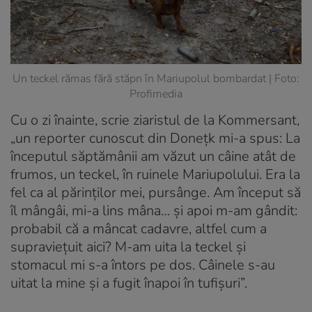
Un teckel rămas fără stăpn în Mariupolul bombardat | Foto:
Profimedia
Cu o zi înainte, scrie ziaristul de la Kommersant,
„un reporter cunoscut din Donețk mi-a spus: La
începutul săptămânii am văzut un câine atât de
frumos, un teckel, în ruinele Mariupolului. Era la
fel ca al părinților mei, pursânge. Am început să
îl mângâi, mi-a lins mâna… și apoi m-am gândit:
probabil că a mâncat cadavre, altfel cum a
supraviețuit aici? M-am uita la teckel și
stomacul mi s-a întors pe dos. Câinele s-au
uitat la mine și a fugit înapoi în tufișuri”.