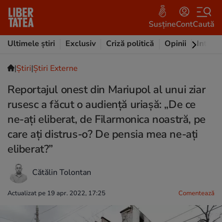
Susține
Cont
Caută
Ultimele știri
Exclusiv
Criză politică
Opinii
Intervi
|
Ştiri
|
Știri Externe
Reportajul onest din Mariupol al unui ziar
rusesc a făcut o audiență uriașă: „De ce
ne-ați eliberat, de Filarmonica noastră, pe
care ați distrus-o? De pensia mea ne-ați
eliberat?”
Cătălin Tolontan
Actualizat pe 19 apr. 2022, 17:25
Comentează