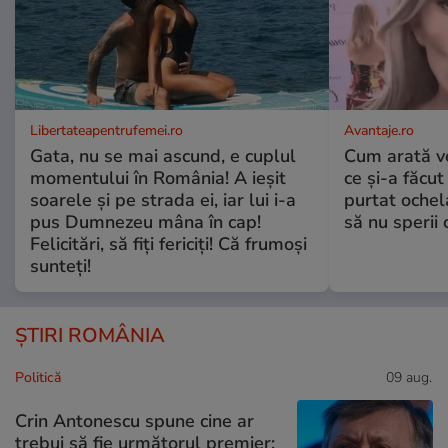
Libertateapentrufemei.ro
Avantaje.ro
Gata, nu se mai ascund, e cuplul
Cum arată v
momentului în România! A ieșit
ce și-a făcut
soarele și pe strada ei, iar lui i-a
purtat ochel
pus Dumnezeu mâna în cap!
să nu sperii c
Felicitări, să fiți fericiți! Că frumoși
sunteți!
ȘTIRI ROMÂNIA
Politică
09 aug.
Crin Antonescu spune cine ar
trebui să fie următorul premier: