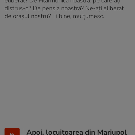
eliberat? De Filarmonica noastră, pe care ați
distrus-o? De pensia noastră? Ne-ați eliberat
de orașul nostru? Ei bine, mulțumesc.
Apoi, locuitoarea din Mariupol