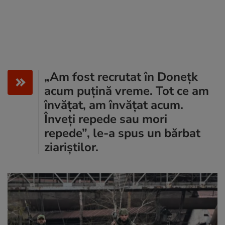
„Am fost recrutat în Donețk
acum puțină vreme. Tot ce am
învățat, am învățat acum.
Înveți repede sau mori
repede”, le-a spus un bărbat
ziariștilor.