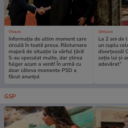
Viva.ro
Unica.ro
Informația de ultim moment care
La 2 ani de 
circulă în toată presa. Răsturnare
un cuplu ce
majoră de situație la vârful țării!
divorțează! C
S-au speculat multe, dar știrea
soția lui și-
fulger acum a venit! În urmă cu
adevărat”
doar câteva momente PSD a
făcut anunțul
GSP