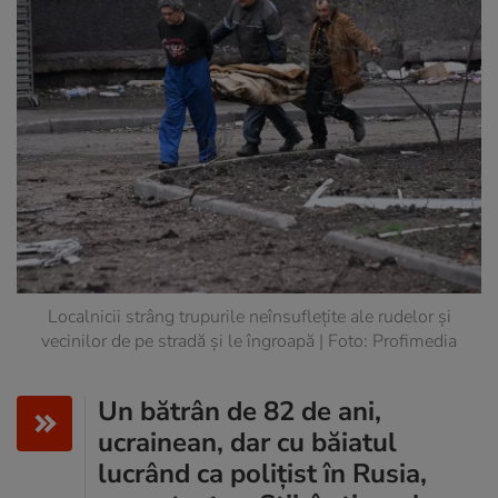
Localnicii strâng trupurile neînsuflețite ale rudelor și
vecinilor de pe stradă și le îngroapă | Foto: Profimedia
Un bătrân de 82 de ani,
ucrainean, dar cu băiatul
lucrând ca polițist în Rusia,