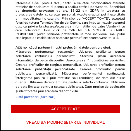
interesele si/sau profilul dvs., pentru a va oferi functionalitati aferente
retelelor de socializare si pentru a analiza traficul pe website. Beneficiati
de drepturile prevazute de art. 15-22 din GDPR in legatura cu
prelucrarea datelor cu caracter personal. Aceste drepturi pot fi exercitate
prin modalitatea indicata
aici
. Prin click pe “ACCEPT TOATE”, acceptati
folosirea tuturor Tehnologiilor de tip Cookie, care implica inclusiv acceptul
dvs. cu privire la stocarea/accesarea informatiilor de catre Vendor-ii cu
care colaboram. Prin click pe “VREAU SA MODIFIC SETARILE
INDIVIDUAL” puteti schimba preferintele in mod individual, mai putin
cele legate de cookie strict necesare pentru functionarea website-ului.
Atât noi, cât și partenerii noștri prelucrăm datele pentru a oferi:
Măsurarea performanței reclamelor. Utilizarea profilurilor pentru
selectarea conținutului personalizat. Stocarea și/sau accesarea
informațiilor de pe un dispozitiv. Dezvoltarea și îmbunătățirea serviciilor.
Crearea profilurilor de conținut personalizat. Utilizarea profilurilor pentru
selectarea publicității personalizate. Crearea profilurilor pentru
Vacanțe și Cultură
22:09
Horoscop
publicitate personalizată. Măsurarea performanței conținutului.
Compania aeriană Qantas, zbor
Horoscop 26 
Înțelegerea publicului prin statistici sau combinații de date din surse
diferite. Utilizarea datelor limitate pentru a selecta conținutul. Utilizarea
record de 19 ore din Franța în
încep o perio
de date limitate pentru a selecta publicitatea. Date precise de geolocație
și identificarea prin scanarea dispozitivului.
Australia. Ce pățește corpul tău
relația cu su
Listă parteneri (furnizori)
când stai aproape o zi întreagă în
fondul unui
ACCEPT TOATE
aer
muncă
VREAU SA MODIFIC SETARILE INDIVIDUAL