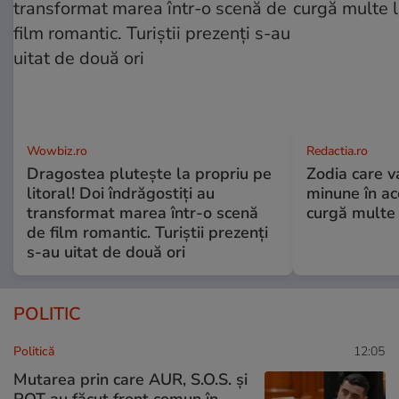
Wowbiz.ro
Redactia.ro
Dragostea plutește la propriu pe
Zodia care v
litoral! Doi îndrăgostiți au
minune în a
transformat marea într-o scenă
curgă multe l
de film romantic. Turiștii prezenți
s-au uitat de două ori
POLITIC
Politică
12:05
Mutarea prin care AUR, S.O.S. și