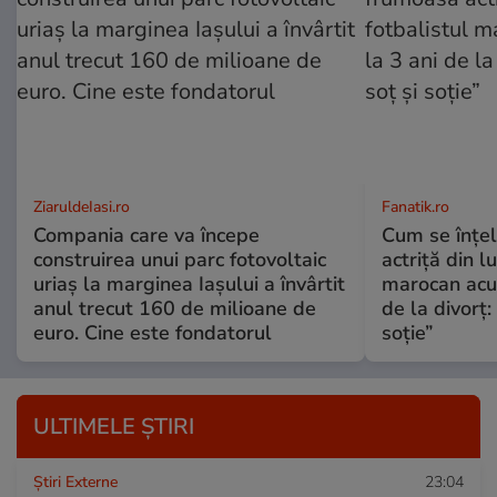
ZiaruldeIasi.ro
Fanatik.ro
Compania care va începe
Cum se înțe
construirea unui parc fotovoltaic
actriță din l
uriaș la marginea Iașului a învârtit
marocan acuz
anul trecut 160 de milioane de
de la divorț:
euro. Cine este fondatorul
soție”
ULTIMELE ȘTIRI
Știri Externe
23:04