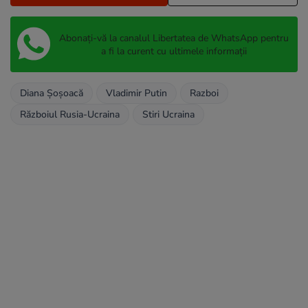
Abonați-vă la canalul Libertatea de WhatsApp pentru
a fi la curent cu ultimele informații
Diana Șoșoacă
Vladimir Putin
Razboi
Războiul Rusia-Ucraina
Stiri Ucraina