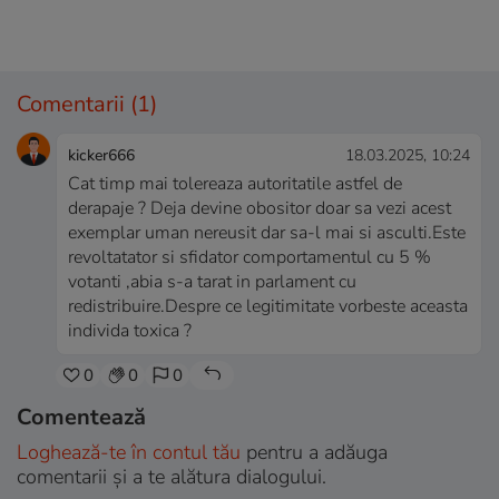
Comentarii
(1)
kicker666
18.03.2025, 10:24
Cat timp mai tolereaza autoritatile astfel de
derapaje ? Deja devine obositor doar sa vezi acest
exemplar uman nereusit dar sa-l mai si asculti.Este
revoltatator si sfidator comportamentul cu 5 %
votanti ,abia s-a tarat in parlament cu
redistribuire.Despre ce legitimitate vorbeste aceasta
individa toxica ?
0
0
0
Comentează
Loghează-te în contul tău
pentru a adăuga
comentarii și a te alătura dialogului.