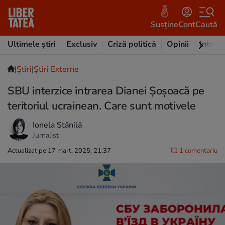
Susține
Cont
Caută
Ultimele știri
Exclusiv
Criză politică
Opinii
Intervi
|
Ştiri
|
Știri Externe
SBU interzice intrarea Dianei Șoșoacă pe
teritoriul ucrainean. Care sunt motivele
Ionela Stănilă
Jurnalist
Actualizat pe 17 mart. 2025, 21:37
1 comentariu