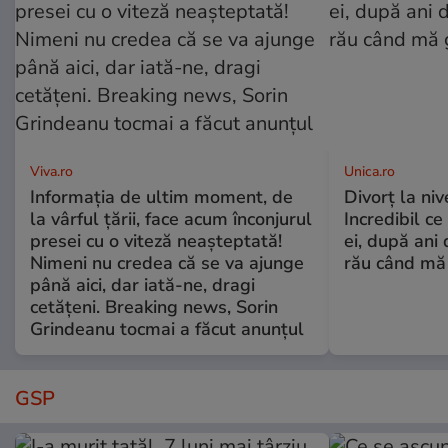
Viva.ro
Unica.ro
Informația de ultim moment, de
Divorț la nive
la vârful țării, face acum înconjurul
Incredibil ce
presei cu o viteză neașteptată!
ei, după ani 
Nimeni nu credea că se va ajunge
rău când mă
până aici, dar iată-ne, dragi
cetățeni. Breaking news, Sorin
Grindeanu tocmai a făcut anunțul
GSP