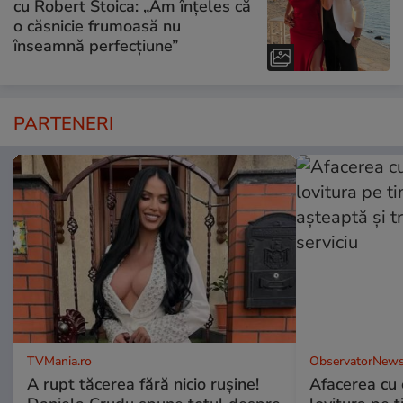
cu Robert Stoica: „Am înțeles că
o căsnicie frumoasă nu
înseamnă perfecțiune”
PARTENERI
TVMania.ro
ObservatorNews
A rupt tăcerea fără nicio rușine!
Afacerea cu 