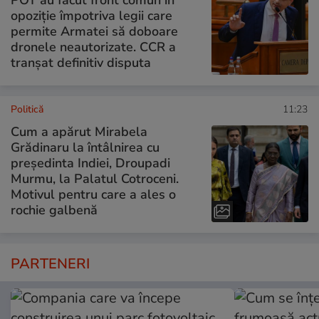
POT au făcut front comun în
opoziție împotriva legii care
permite Armatei să doboare
dronele neautorizate. CCR a
tranșat definitiv disputa
Politică
11:23
Cum a apărut Mirabela
Grădinaru la întâlnirea cu
președinta Indiei, Droupadi
Murmu, la Palatul Cotroceni.
Motivul pentru care a ales o
rochie galbenă
PARTENERI