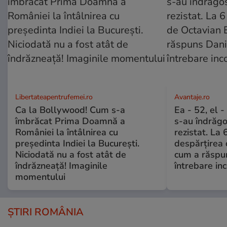
Libertateapentrufemei.ro
Avantaje.ro
Ca la Bollywood! Cum s-a
Ea - 52, el 
îmbrăcat Prima Doamnă a
s-au îndrăgos
României la întâlnirea cu
rezistat. La 
președinta Indiei la București.
despărțirea 
Niciodată nu a fost atât de
cum a răspu
îndrăzneață! Imaginile
întrebare i
momentului
ȘTIRI ROMÂNIA