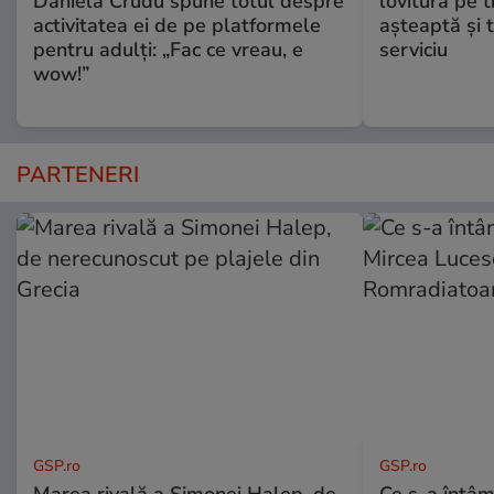
Daniela Crudu spune totul despre
lovitura pe t
activitatea ei de pe platformele
aşteaptă şi 
pentru adulți: „Fac ce vreau, e
serviciu
wow!”
PARTENERI
GSP.ro
GSP.ro
Marea rivală a Simonei Halep, de
Ce s-a întâmp