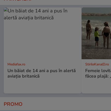
Mediafax.ro
StirileKanalD.ro
Un băiat de 14 ani a pus în alertă
Femeie lovit
aviația britanică
făcea plajă: „
PROMO