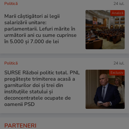
Politică
24 iul.
Analiză
Marii câștigători ai legii
salarizării unitare:
parlamentarii. Lefuri mărite în
următorii ani cu sume cuprinse
în 5.000 și 7.000 de lei
Politică
24 iul.
SURSE Război politic total. PNL
Exclusiv
pregătește trimiterea acasă a
garniturilor doi și trei din
instituțiile statului și
deconcentratele ocupate de
oamenii PSD
PARTENERI