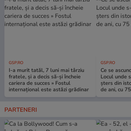
GSP.RO
GSP.RO
I-a murit tatăl, 7 luni mai târziu
Ce se ascund
fratele, și a decis să-și încheie
Locul unde s-
cariera de succes » Fostul
șters din ist
internațional este astăzi grădinar
de ani, cu 7
PARTENERI