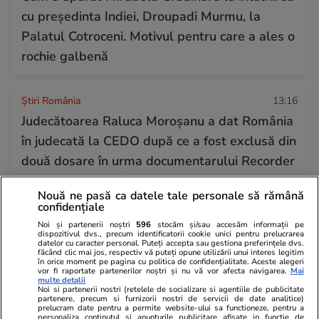
cu președinta Indiei, Droupadi Murmu, la
Palatul Cotroceni. Motivul pentru care a ales o
rochie galbenă
Știri România
13:16
Judecătoarea Raluca Moroșanu a dat România
în judecată la CEDO după ce a fost exclusă din
două dosare în urma documentarului Recorder
„Justiție capturată”
Nouă ne pasă ca datele tale personale să rămână
confidențiale
Horoscop
24 iul.
Noi și partenerii noștri
596
stocăm și/sau accesăm informații pe
dispozitivul dvs., precum identificatorii cookie unici pentru prelucrarea
Horoscop Urania | Previziuni astrologice pentru
datelor cu caracter personal. Puteți accepta sau gestiona preferințele dvs.
făcând clic mai jos, respectiv vă puteți opune utilizării unui interes legitim
în orice moment pe pagina cu politica de confidențialitate. Aceste alegeri
perioada 25 – 31 iulie 2026. Luna Plină în
vor fi raportate partenerilor noștri și nu vă vor afecta navigarea.
Mai
multe detalii
Vărsător
Noi si partenerii nostri (retelele de socializare si agentiile de publicitate
partenere, precum si furnizorii nostri de servicii de date analitice)
prelucram date pentru a permite website-ului sa functioneze, pentru a
personaliza continutul si anunturile publicitare afisate in functie de