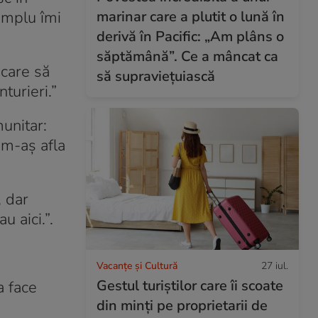
marinar care a plutit o lună în
simplu îmi
derivă în Pacific: „Am plâns o
săptămână”. Ce a mâncat ca
 care să
să supraviețuiască
turieri.”
munitar:
 m-aş afla
, dar
u aici.”.
Vacanțe și Cultură
27 iul.
Gestul turiștilor care îi scoate
a face
din minți pe proprietarii de