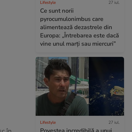
Lifestyle
27 iul.
Ce sunt norii
pyrocumulonimbus care
alimentează dezastrele din
Europa: „Întrebarea este dacă
vine unul marți sau miercuri”
Lifestyle
27 iul.
Povestea incredibilă a unui
sc în