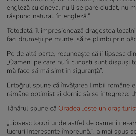
engleză cu cineva, nu li se pare ciudat, nu mă
răspund natural, în engleză.”
Totodată, îl impresionează dragostea localni
faci drumeţii pe munte, să te plimbi prin păd
Pe de altă parte, recunoaște că îi lipsesc di
„Oameni pe care nu îi cunoşti sunt dispuşi tot
mă face să mă simt în siguranţă”.
Ertoğrul spune că învățarea limbii române es
rămâne optimist și dornic să se integreze: „M
Tânărul spune că
Oradea „este un oraș turistic
„Lipsesc locuri unde astfel de oameni ne-am
lucruri interesante împreună.”, a mai spus s