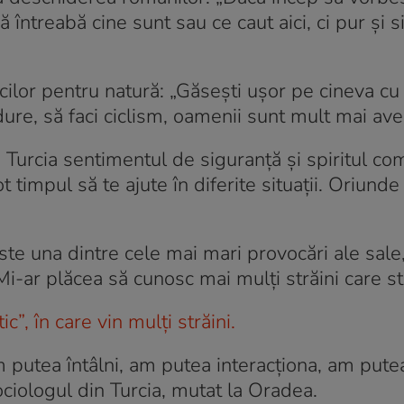
 întreabă cine sunt sau ce caut aici, ci pur şi 
cilor pentru natură: „Găseşti uşor pe cineva cu
ure, să faci ciclism, oamenii sunt mult mai aven
n Turcia sentimentul de siguranță și spiritul co
 timpul să te ajute în diferite situaţii. Oriunde
te una dintre cele mai mari provocări ale sale
i-ar plăcea să cunosc mai mulţi străini care sta
”, în care vin mulți străini.
 putea întâlni, am putea interacţiona, am pute
ociologul din Turcia, mutat la Oradea.