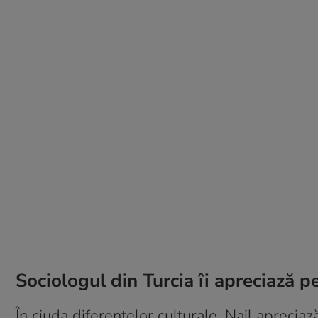
Sociologul din Turcia îi apreciază 
În ciuda diferențelor culturale, Nail apreci