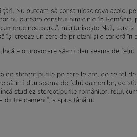
 ţări. Nu puteam să construiesc ceva acolo, pen
 dar nu puteam construi nimic nici în România, 
umente necesare.”, mărturisește Nail, care s-a
își creeze un cerc de prieteni și o carieră în c
: „Încă e o provocare să-mi dau seama de felul
a de stereotipurile pe care le are, de ce fel d
re să îmi dau seama de felul oamenilor, de stil
g, încă studiez stereotipurile românilor, felul cu
e dintre oameni.”, a spus tânărul.