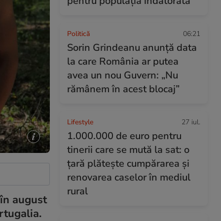
pentru populația îndatorată
Politică
06:21
Sorin Grindeanu anunță data
la care România ar putea
avea un nou Guvern: „Nu
rămânem în acest blocaj”
Lifestyle
27 iul.
1.000.000 de euro pentru
tinerii care se mută la sat: o
țară plătește cumpărarea și
renovarea caselor în mediul
rural
 în august
rtugalia.