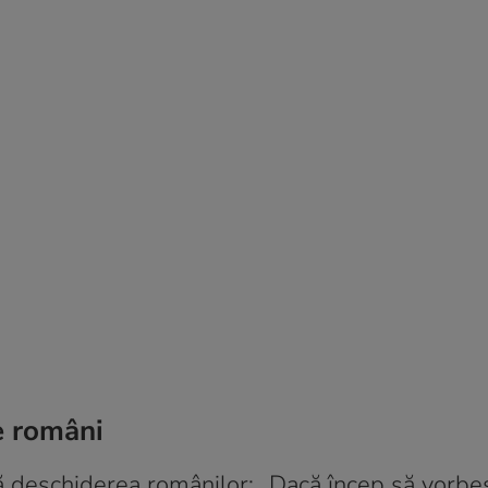
pe români
ază deschiderea românilor: „Dacă încep să vorbe