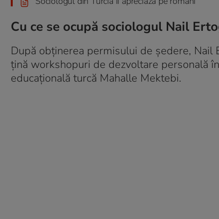
Sociologul din Turcia îi apreciază pe români
Cu ce se ocupă sociologul Nail Ert
După obținerea permisului de ședere, Nail E
țină workshopuri de dezvoltare personală în
educațională turcă Mahalle Mektebi.