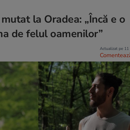
 mutat la Oradea: „Încă e o
a de felul oamenilor”
Actualizat pe 11
Comenteaz