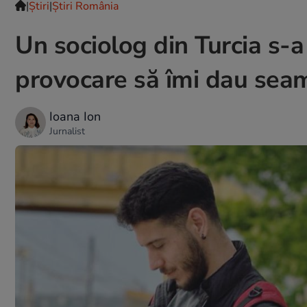
|
Ştiri
|
Știri România
Un sociolog din Turcia s-a
provocare să îmi dau seam
Ioana Ion
Jurnalist