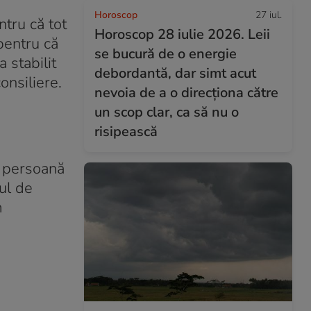
Horoscop
27 iul.
tru că tot
Horoscop 28 iulie 2026. Leii
pentru că
se bucură de o energie
 stabilit
debordantă, dar simt acut
onsiliere.
nevoia de a o direcționa către
un scop clar, ca să nu o
risipească
e persoană
ul de
m