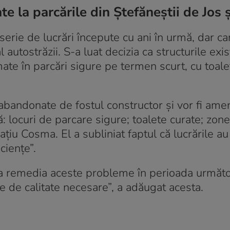
te la parcările din Ștefăneștii de Jos 
 serie de lucrări începute cu ani în urmă, dar ca
autostrăzii. S-a luat decizia ca structurile exi
rmate în parcări sigure pe termen scurt, cu toal
ile abandonate de fostul constructor și vor fi ame
tă: locuri de parcare sigure; toalete curate; zon
ațiu Cosma. El a subliniat faptul că lucrările au
ciențe”.
a remedia aceste probleme în perioada următo
e de calitate necesare”, a adăugat acesta.