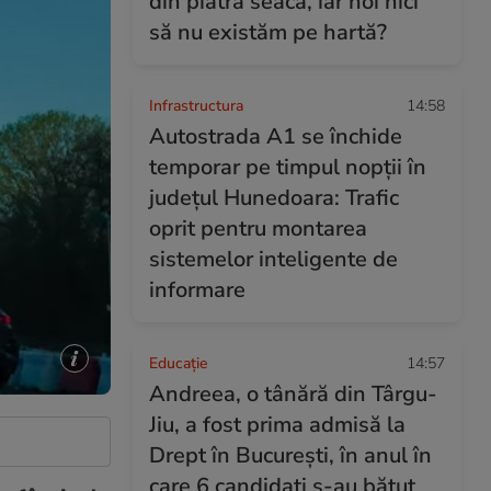
din piatră seacă, iar noi nici
să nu existăm pe hartă?
Infrastructura
14:58
Autostrada A1 se închide
temporar pe timpul nopții în
județul Hunedoara: Trafic
oprit pentru montarea
sistemelor inteligente de
informare
Educație
14:57
Andreea, o tânără din Târgu-
Jiu, a fost prima admisă la
Drept în București, în anul în
care 6 candidați s-au bătut