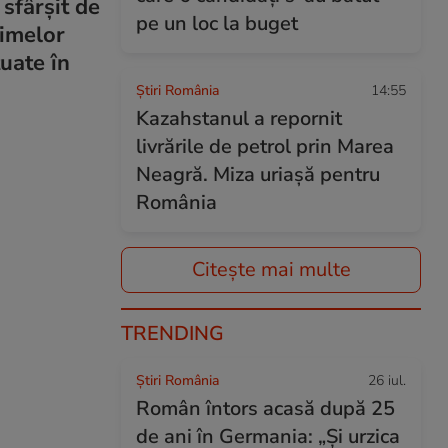
 sfârșit de
pe un loc la buget
rimelor
tuate în
Știri România
14:55
Kazahstanul a repornit
livrările de petrol prin Marea
Neagră. Miza uriașă pentru
România
Citește mai multe
TRENDING
Știri România
26 iul.
Român întors acasă după 25
de ani în Germania: „Și urzica