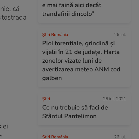
e mai faină aici decât
nie, că
trandafirii dincolo”
Autostrada
Știri România
26 iul.
Ploi torențiale, grindină și
vijelii în 21 de județe. Harta
zonelor vizate luni de
avertizarea meteo ANM cod
galben
Ştiri
26 iul. 2021
Ce nu trebuie să faci de
Sfântul Pantelimon
iei
e
Știri România
26 iul.