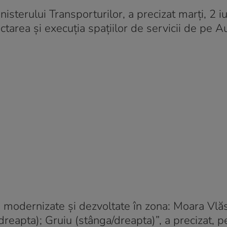
isterului Transporturilor, a precizat marți, 2 iu
ectarea și execuția spațiilor de servicii de pe 
 modernizate și dezvoltate în zona: Moara Vlăs
dreapta); Gruiu (stânga/dreapta)”, a precizat, p