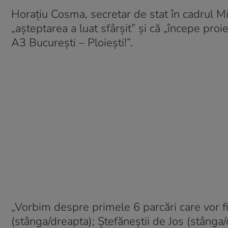
Horațiu Cosma, secretar de stat în cadrul Min
„așteptarea a luat sfârșit” și că „începe proi
A3 București – Ploiești!”.
„Vorbim despre primele 6 parcări care vor fi
(stânga/dreapta); Ștefăneștii de Jos (stânga/