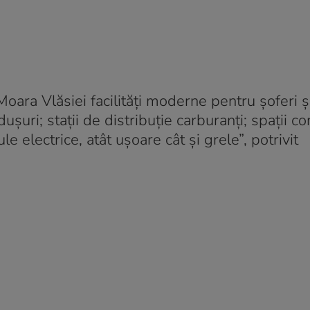
ara Vlăsiei facilități moderne pentru șoferi ș
șuri; stații de distribuție carburanți; spații c
le electrice, atât ușoare cât și grele”, potrivit