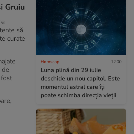
și Gruiu
re
stente să
ete curate
najate
Horoscop
12:00
e de
Luna plină din 29 iulie
 fost
deschide un nou capitol. Este
momentul astral care îți
poate schimba direcția vieții
are,