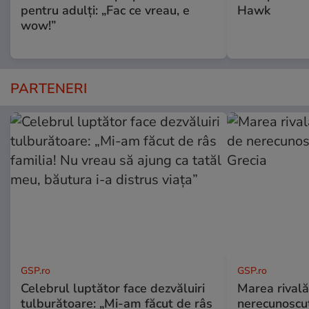
pentru adulți: „Fac ce vreau, e
Hawk
wow!”
PARTENERI
GSP.ro
GSP.ro
Celebrul luptător face dezvăluiri
Marea rivală
tulburătoare: „Mi-am făcut de râs
nerecunoscut