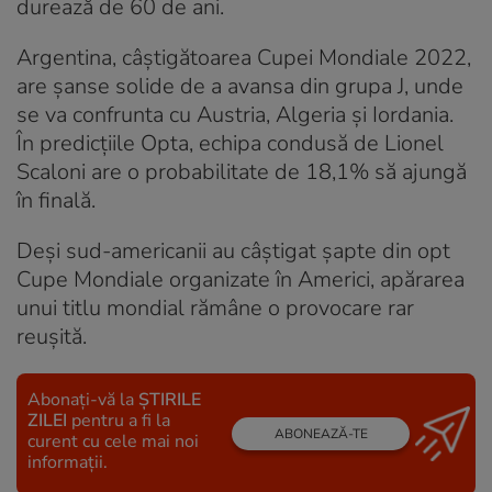
durează de 60 de ani.
Argentina, câștigătoarea Cupei Mondiale 2022,
are șanse solide de a avansa din grupa J, unde
se va confrunta cu Austria, Algeria și Iordania.
În predicțiile Opta, echipa condusă de Lionel
Scaloni are o probabilitate de 18,1% să ajungă
în finală.
Deși sud-americanii au câștigat șapte din opt
Cupe Mondiale organizate în Americi, apărarea
unui titlu mondial rămâne o provocare rar
reușită.
Abonați-vă la
ȘTIRILE
ZILEI
pentru a fi la
ABONEAZĂ-TE
curent cu cele mai noi
informații.