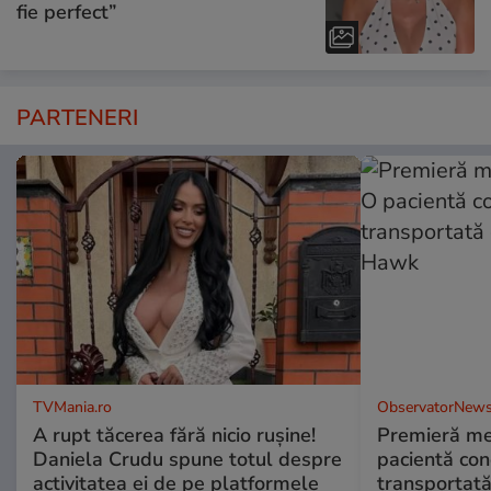
fie perfect”
PARTENERI
TVMania.ro
ObservatorNews
A rupt tăcerea fără nicio rușine!
Premieră me
Daniela Crudu spune totul despre
pacientă co
activitatea ei de pe platformele
transportată