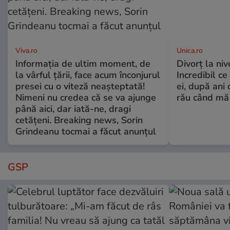
Viva.ro
Unica.ro
Informația de ultim moment, de
Divorț la nive
la vârful țării, face acum înconjurul
Incredibil ce
presei cu o viteză neașteptată!
ei, după ani 
Nimeni nu credea că se va ajunge
rău când mă
până aici, dar iată-ne, dragi
cetățeni. Breaking news, Sorin
Grindeanu tocmai a făcut anunțul
GSP