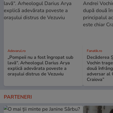
Adevarul.ro
Fanatik.ro
„Pompeii nu a fost îngropat sub
Decăderea Şti
lavă“. Arheologul Darius Arya
Vochin trage
explică adevărata poveste a
două înfrânge
orașului distrus de Vezuviu
adversar al 
Craiova”
PARTENERI