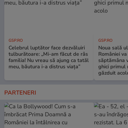
GSP.RO
GSP.RO
Celebrul luptător face dezvăluiri
Noua sală u
tulburătoare: „Mi-am făcut de râs
României va 
familia! Nu vreau să ajung ca tatăl
săptămâna vi
meu, băutura i-a distrus viața”
ghici primul 
găzduit acol
PARTENERI