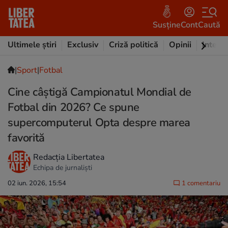
Susține
Cont
Caută
Ultimele știri
Exclusiv
Criză politică
Opinii
Intervi
|
Sport
|
Fotbal
Cine câștigă Campionatul Mondial de
Fotbal din 2026? Ce spune
supercomputerul Opta despre marea
favorită
Redacția Libertatea
Echipa de jurnaliști
02 iun. 2026, 15:54
1 comentariu