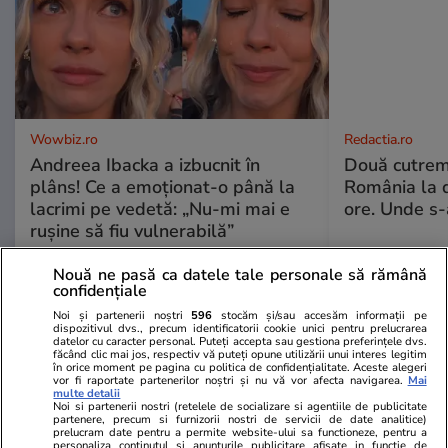
Wowbiz.ro
Redactia.ro
Andreea Ibacka a izbucnit în
Două cutrem
plâns! Ce a emoționat-o până la
România la d
lacrimi pe vedetă: „Nu-mi mai e
ore. Unde s
rușine să fiu vulnerabilă”
Nouă ne pasă ca datele tale personale să rămână
confidențiale
Noi și partenerii noștri
596
stocăm și/sau accesăm informații pe
POLITIC
dispozitivul dvs., precum identificatorii cookie unici pentru prelucrarea
datelor cu caracter personal. Puteți accepta sau gestiona preferințele dvs.
făcând clic mai jos, respectiv vă puteți opune utilizării unui interes legitim
Politică
25 iul.
în orice moment pe pagina cu politica de confidențialitate. Aceste alegeri
vor fi raportate partenerilor noștri și nu vă vor afecta navigarea.
Mai
Mutarea prin care AUR, S.O.S. și
multe detalii
Noi si partenerii nostri (retelele de socializare si agentiile de publicitate
POT au făcut front comun în
partenere, precum si furnizorii nostri de servicii de date analitice)
prelucram date pentru a permite website-ului sa functioneze, pentru a
opoziție împotriva legii care
personaliza continutul si anunturile publicitare afisate in functie de