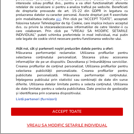
interesele si/sau profilul dvs., pentru a va oferi functionalitati aferente
permite Armatei să doboare
retelelor de socializare si pentru a analiza traficul pe website. Beneficiati
dronele neautorizate. CCR a
de drepturile prevazute de art. 15-22 din GDPR in legatura cu
prelucrarea datelor cu caracter personal. Aceste drepturi pot fi exercitate
tranșat definitiv disputa
prin modalitatea indicata
aici
. Prin click pe “ACCEPT TOATE”, acceptati
folosirea tuturor Tehnologiilor de tip Cookie, care implica inclusiv acceptul
dvs. cu privire la stocarea/accesarea informatiilor de catre Vendor-ii cu
care colaboram. Prin click pe “VREAU SA MODIFIC SETARILE
INDIVIDUAL” puteti schimba preferintele in mod individual, mai putin
Politică
25 iul.
cele legate de cookie strict necesare pentru functionarea website-ului.
Cum a apărut Mirabela
Atât noi, cât și partenerii noștri prelucrăm datele pentru a oferi:
Grădinaru la întâlnirea cu
Măsurarea performanței reclamelor. Utilizarea profilurilor pentru
selectarea conținutului personalizat. Stocarea și/sau accesarea
președinta Indiei, Droupadi
informațiilor de pe un dispozitiv. Dezvoltarea și îmbunătățirea serviciilor.
Murmu, la Palatul Cotroceni.
Crearea profilurilor de conținut personalizat. Utilizarea profilurilor pentru
selectarea publicității personalizate. Crearea profilurilor pentru
Motivul pentru care a ales o
publicitate personalizată. Măsurarea performanței conținutului.
rochie galbenă
Înțelegerea publicului prin statistici sau combinații de date din surse
diferite. Utilizarea datelor limitate pentru a selecta conținutul. Utilizarea
de date limitate pentru a selecta publicitatea. Date precise de geolocație
și identificarea prin scanarea dispozitivului.
Listă parteneri (furnizori)
PARTENERI
ACCEPT TOATE
VREAU SA MODIFIC SETARILE INDIVIDUAL