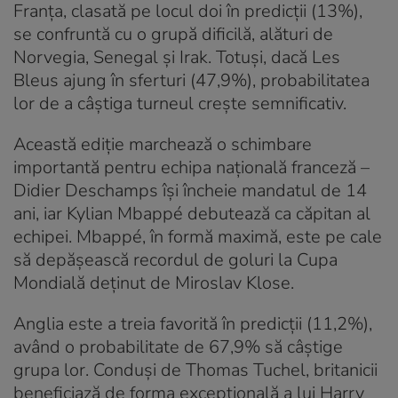
Franța, clasată pe locul doi în predicții (13%),
se confruntă cu o grupă dificilă, alături de
Norvegia, Senegal și Irak. Totuși, dacă Les
Bleus ajung în sferturi (47,9%), probabilitatea
lor de a câștiga turneul crește semnificativ.
Această ediție marchează o schimbare
importantă pentru echipa națională franceză –
Didier Deschamps își încheie mandatul de 14
ani, iar Kylian Mbappé debutează ca căpitan al
echipei. Mbappé, în formă maximă, este pe cale
să depășească recordul de goluri la Cupa
Mondială deținut de Miroslav Klose.
Anglia este a treia favorită în predicții (11,2%),
având o probabilitate de 67,9% să câștige
grupa lor. Conduși de Thomas Tuchel, britanicii
beneficiază de forma excepțională a lui Harry