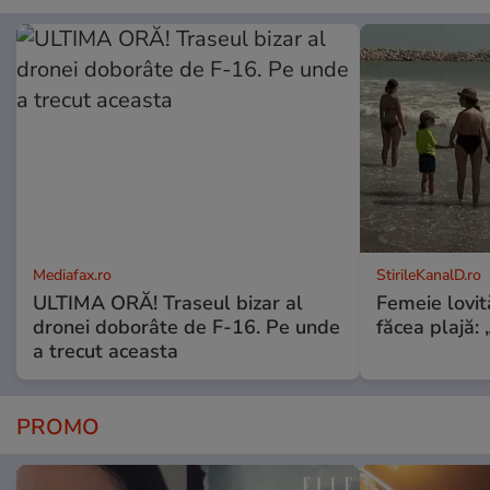
Mediafax.ro
StirileKanalD.ro
ULTIMA ORĂ! Traseul bizar al
Femeie lovit
dronei doborâte de F-16. Pe unde
făcea plajă: „
a trecut aceasta
PROMO