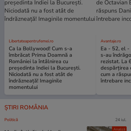
Libertateapentrufemei.ro
Avantaje.ro
Ca la Bollywood! Cum s-a
Ea - 52, el 
îmbrăcat Prima Doamnă a
s-au îndrăgos
României la întâlnirea cu
rezistat. La 
președinta Indiei la București.
despărțirea 
Niciodată nu a fost atât de
cum a răspu
îndrăzneață! Imaginile
întrebare i
momentului
ȘTIRI ROMÂNIA
Politică
24 iul.
Analiză