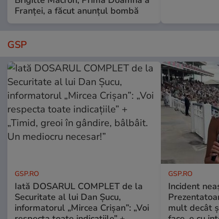
Brigitte Macron, Prima Doamnă a
Franței, a făcut anunțul bombă
GSP
GSP.RO
GSP.RO
Iată DOSARUL COMPLET de la
Incident neaș
Securitate al lui Dan Șucu,
Prezentatoa
informatorul „Mircea Crișan”: „Voi
mult decât și
respecta toate indicațiile” +
face, e cu int