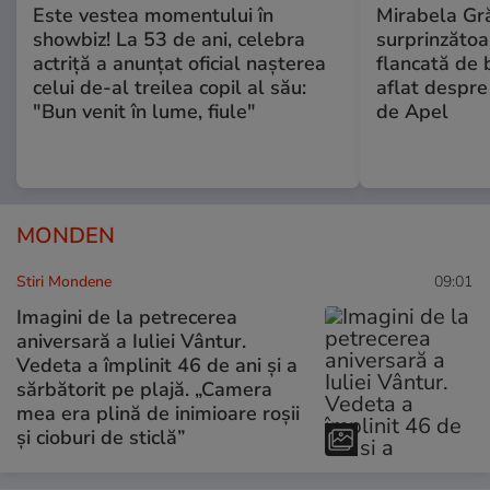
Este vestea momentului în
Mirabela Gră
showbiz! La 53 de ani, celebra
surprinzătoar
actriță a anunțat oficial nașterea
flancată de 
celui de-al treilea copil al său:
aflat despre
"Bun venit în lume, fiule"
de Apel
MONDEN
Stiri Mondene
09:01
Imagini de la petrecerea
aniversară a Iuliei Vântur.
Vedeta a împlinit 46 de ani și a
sărbătorit pe plajă. „Camera
mea era plină de inimioare roșii
și cioburi de sticlă”