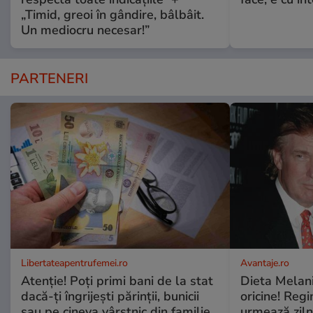
„Timid, greoi în gândire, bâlbâit.
Un mediocru necesar!”
PARTENERI
Libertateapentrufemei.ro
Avantaje.ro
Atenție! Poți primi bani de la stat
Dieta Melan
dacă-ți îngrijești părinții, bunicii
oricine! Regi
sau pe cineva vârstnic din familie.
urmează zilni