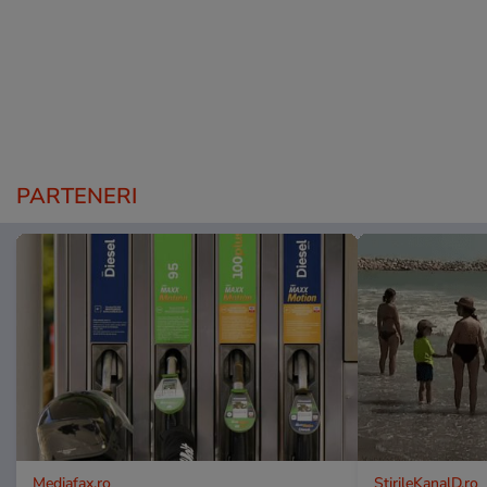
PARTENERI
Mediafax.ro
StirileKanalD.ro