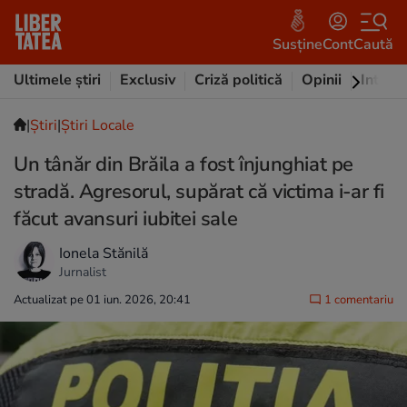
Susține
Cont
Caută
Ultimele știri
Exclusiv
Criză politică
Opinii
Intervi
|
Ştiri
|
Știri Locale
Un tânăr din Brăila a fost înjunghiat pe
stradă. Agresorul, supărat că victima i-ar fi
făcut avansuri iubitei sale
Ionela Stănilă
Jurnalist
Actualizat pe 01 iun. 2026, 20:41
1 comentariu