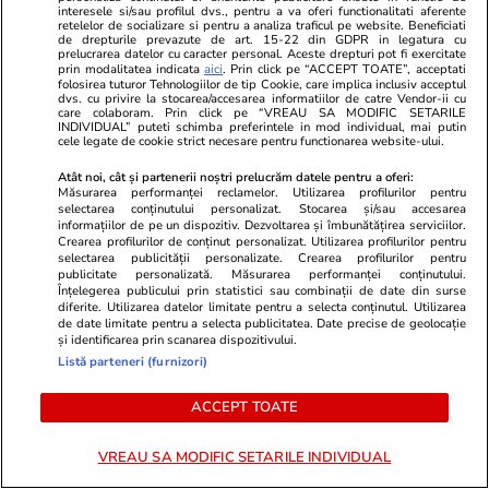
interesele si/sau profilul dvs., pentru a va oferi functionalitati aferente
retelelor de socializare si pentru a analiza traficul pe website. Beneficiati
Știri România
07:41
de drepturile prevazute de art. 15-22 din GDPR in legatura cu
prelucrarea datelor cu caracter personal. Aceste drepturi pot fi exercitate
prin modalitatea indicata
aici
. Prin click pe “ACCEPT TOATE”, acceptati
De ce sunt mulți șobolani în
folosirea tuturor Tehnologiilor de tip Cookie, care implica inclusiv acceptul
dvs. cu privire la stocarea/accesarea informatiilor de catre Vendor-ii cu
București. Primăria Capitalei a
care colaboram. Prin click pe “VREAU SA MODIFIC SETARILE
INDIVIDUAL” puteti schimba preferintele in mod individual, mai putin
făcut un apel la locuitori pentru
cele legate de cookie strict necesare pentru functionarea website-ului.
ca deratizarea să funcționeze
Atât noi, cât și partenerii noștri prelucrăm datele pentru a oferi:
Măsurarea performanței reclamelor. Utilizarea profilurilor pentru
selectarea conținutului personalizat. Stocarea și/sau accesarea
informațiilor de pe un dispozitiv. Dezvoltarea și îmbunătățirea serviciilor.
Crearea profilurilor de conținut personalizat. Utilizarea profilurilor pentru
Știri România
07:32
selectarea publicității personalizate. Crearea profilurilor pentru
publicitate personalizată. Măsurarea performanței conținutului.
Înțelegerea publicului prin statistici sau combinații de date din surse
diferite. Utilizarea datelor limitate pentru a selecta conținutul. Utilizarea
Ciprian Ciucu a explicat ce este
de date limitate pentru a selecta publicitatea. Date precise de geolocație
și identificarea prin scanarea dispozitivului.
„sistemul”, rolul SRI și al
Listă parteneri (furnizori)
serviciilor de informații
ACCEPT TOATE
VREAU SA MODIFIC SETARILE INDIVIDUAL
Știri România
07:30