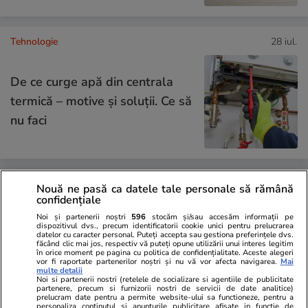
Tehnologie
28 iul.
De ce curge apă din centrala
termică – motive și soluții. Ce să
nu faci
Lifestyle
22 iul.
Nouă ne pasă ca datele tale personale să rămână
confidențiale
Noi și partenerii noștri
596
stocăm și/sau accesăm informații pe
dispozitivul dvs., precum identificatorii cookie unici pentru prelucrarea
La ce se folosește lavanda
datelor cu caracter personal. Puteți accepta sau gestiona preferințele dvs.
făcând clic mai jos, respectiv vă puteți opune utilizării unui interes legitim
uscată în casă
în orice moment pe pagina cu politica de confidențialitate. Aceste alegeri
vor fi raportate partenerilor noștri și nu vă vor afecta navigarea.
Mai
multe detalii
Noi si partenerii nostri (retelele de socializare si agentiile de publicitate
partenere, precum si furnizorii nostri de servicii de date analitice)
prelucram date pentru a permite website-ului sa functioneze, pentru a
personaliza continutul si anunturile publicitare afisate in functie de