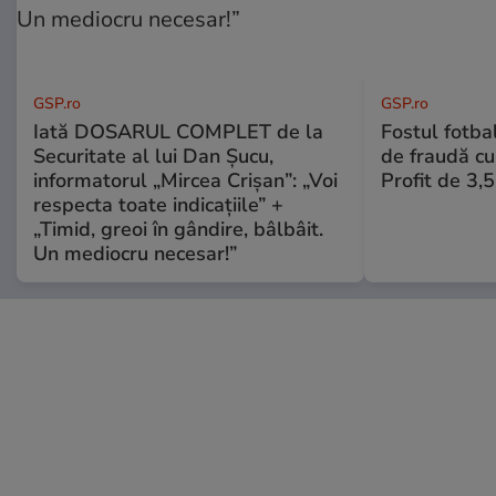
GSP.ro
GSP.ro
Iată DOSARUL COMPLET de la
Fostul fotba
Securitate al lui Dan Șucu,
de fraudă cu 
informatorul „Mircea Crișan”: „Voi
Profit de 3,
respecta toate indicațiile” +
„Timid, greoi în gândire, bâlbâit.
Un mediocru necesar!”