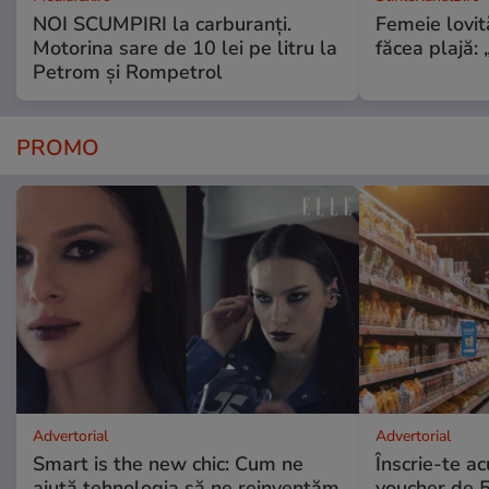
NOI SCUMPIRI la carburanți.
Femeie lovit
Motorina sare de 10 lei pe litru la
făcea plajă: „
Petrom și Rompetrol
PROMO
Advertorial
Advertorial
Smart is the new chic: Cum ne
Înscrie-te ac
ajută tehnologia să ne reinventăm
voucher de 5