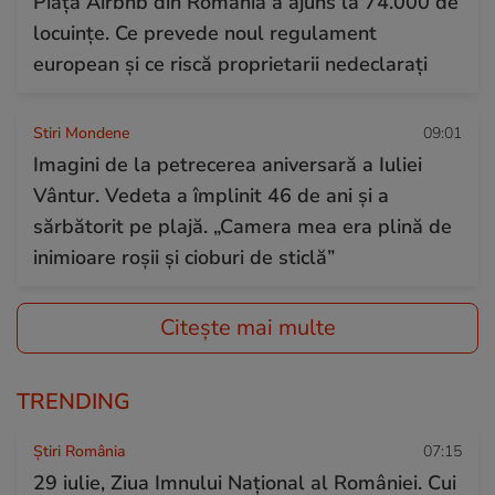
Piața Airbnb din România a ajuns la 74.000 de
locuințe. Ce prevede noul regulament
european și ce riscă proprietarii nedeclarați
Stiri Mondene
09:01
Imagini de la petrecerea aniversară a Iuliei
Vântur. Vedeta a împlinit 46 de ani și a
sărbătorit pe plajă. „Camera mea era plină de
inimioare roșii și cioburi de sticlă”
Citește mai multe
TRENDING
Știri România
07:15
29 iulie, Ziua Imnului Național al României. Cui