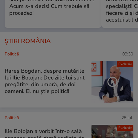
Acum s-a decis! Cum trebuie să
specialiști! 
procedezi
fiecare zi și 
acestui stil 
ȘTIRI ROMÂNIA
Politică
09:30
Exclusiv
Rareș Bogdan, despre mutările
lui Ilie Bolojan: Deciziile lui sunt
pregătite, din umbră, de doi
oameni. El nu știe politică
Politică
28 iul.
Exclusiv
Ilie Bolojan a vorbit într-o sală
aproape goală după ședința de