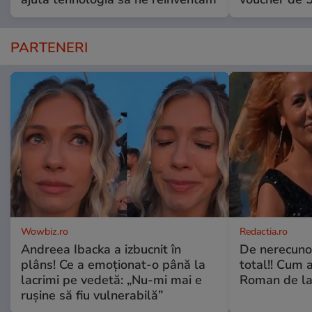
PARTENERI
Wowbiz.ro
Redactia.ro
Andreea Ibacka a izbucnit în
De nerecunos
plâns! Ce a emoționat-o până la
total!! Cum 
lacrimi pe vedetă: „Nu-mi mai e
Roman de la 
rușine să fiu vulnerabilă”