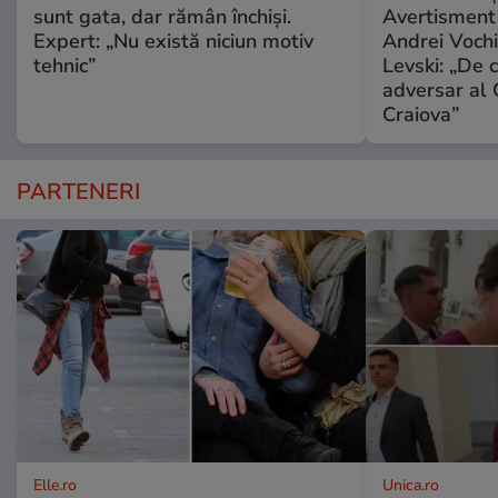
sunt gata, dar rămân închiși.
Avertisment î
Expert: „Nu există niciun motiv
Andrei Vochi
tehnic”
Levski: „De c
adversar al 
Craiova”
PARTENERI
Elle.ro
Unica.ro