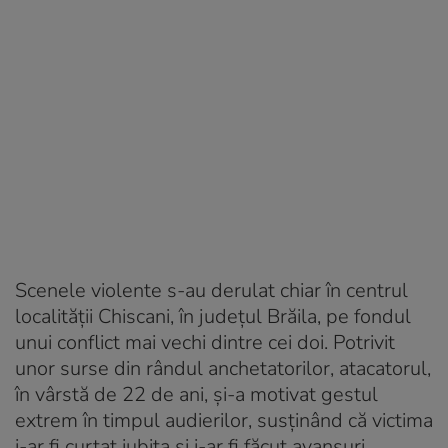
Scenele violente s-au derulat chiar în centrul
localității Chiscani, în județul Brăila, pe fondul
unui conflict mai vechi dintre cei doi. Potrivit
unor surse din rândul anchetatorilor, atacatorul,
în vârstă de 22 de ani, și-a motivat gestul
extrem în timpul audierilor, susținând că victima
i-ar fi curtat iubita și i-ar fi făcut avansuri