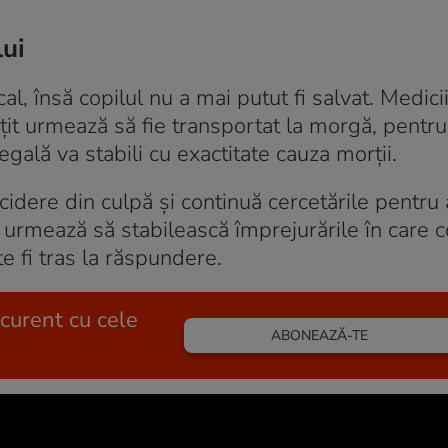
lui
al, însă copilul nu a mai putut fi salvat. Medici
ețit urmează să fie transportat la morgă, pentru
ală va stabili cu exactitate cauza morții.
cidere din culpă și continuă cercetările pentru a
urmează să stabilească împrejurările în care c
te fi tras la răspundere.
 curent cu cele
ABONEAZĂ-TE