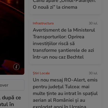
Când apare „Omul-Păianjen:
O nouă zi” la cinema
Infrastructura
30 iul.
Avertisment de la Ministerul
Transporturilor: Oprirea
investițiilor riscă să
transforme șantierele de azi
într-un nou caz Bechtel
Știri Locale
30 iul.
Un nou mesaj RO-Alert, emis
cover
pentru județul Tulcea: mai
multe ținte au intrat în spațiul
, după ce
aerian al României și au
tul în
explodat apoi în Ucraina