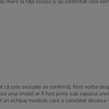
ii au mers la fața locului și au confirmat cele se
atat că cele sesizate se confirmă, fiind vorba de
rtea unui imobil ar fi fost prins sub capacul unei
it un echipaj medical, care a constatat decesul v