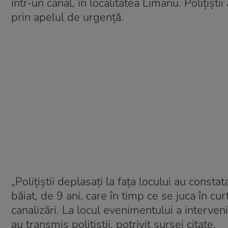
într-un canal, în localitatea Limanu. Polițișt
prin apelul de urgență.
„Poliţiştii deplasaţi la faţa locului au const
băiat, de 9 ani, care în timp ce se juca în cu
canalizări. La locul evenimentului a interven
au transmis polițiștii, potrivit sursei citate.