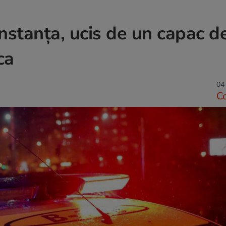
nstanța, ucis de un capac d
ca
04 
C