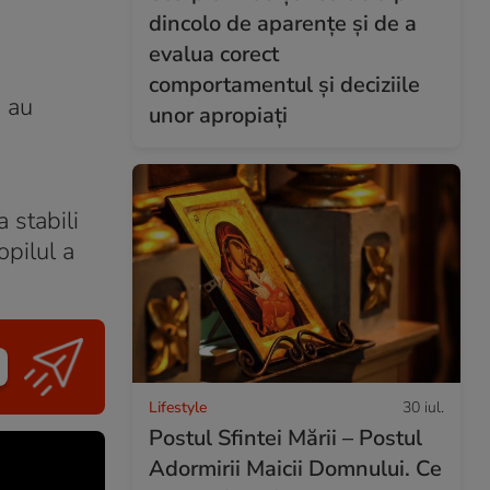
dincolo de aparențe și de a
evalua corect
comportamentul și deciziile
i au
unor apropiați
 stabili
opilul a
Lifestyle
30 iul.
Postul Sfintei Mării – Postul
Adormirii Maicii Domnului. Ce