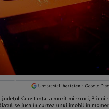
Urmărește
Libertatea
in Google Dis
, județul Constanța, a murit miercuri, 3 iunie
Băiatul se juca în curtea unui imobil în momen