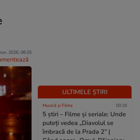
e
iun. 2026, 06:25
omentează
ULTIMELE ȘTIRI
Muzică și Filme
00:18
5 știri – Filme și seriale: Unde
puteţi vedea „Diavolul se
îmbracă de la Prada 2” |