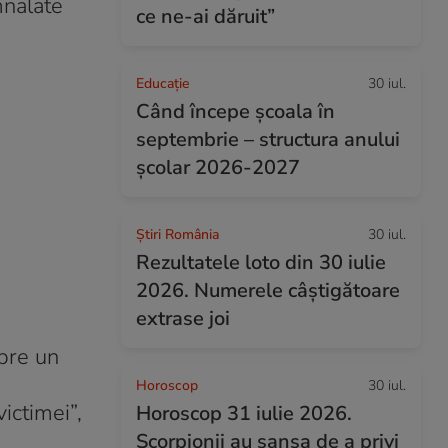
mnalate
ce ne-ai dăruit”
Educație
30 iul.
Când începe şcoala în
septembrie – structura anului
şcolar 2026-2027
Știri România
30 iul.
Rezultatele loto din 30 iulie
2026. Numerele câștigătoare
extrase joi
spre un
Horoscop
30 iul.
ictimei”,
Horoscop 31 iulie 2026.
Scorpionii au șansa de a privi