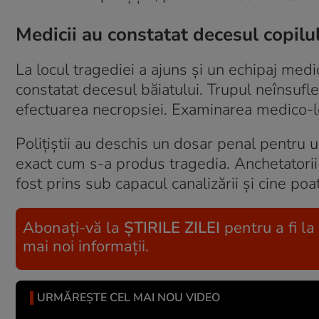
Medicii au constatat decesul copilu
La locul tragediei a ajuns și un echipaj medic
constatat decesul băiatului. Trupul neînsufl
efectuarea necropsiei. Examinarea medico-leg
Polițiștii au deschis un dosar penal pentru u
exact cum s-a produs tragedia. Anchetatorii 
fost prins sub capacul canalizării și cine poa
Abonați-vă la
ȘTIRILE ZILEI
pentru a fi la
mai noi informații.
URMĂREȘTE CEL MAI NOU VIDEO