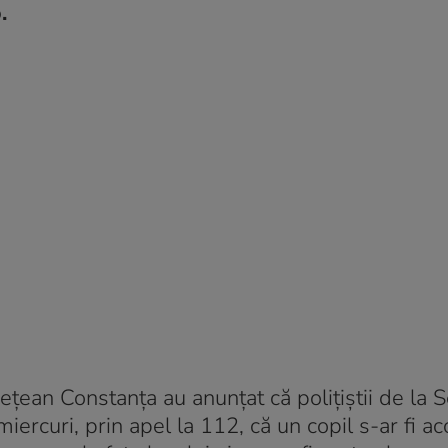
.
ețean Constanța au anunțat că polițiștii de la S
iercuri, prin apel la 112, că un copil s-ar fi ac