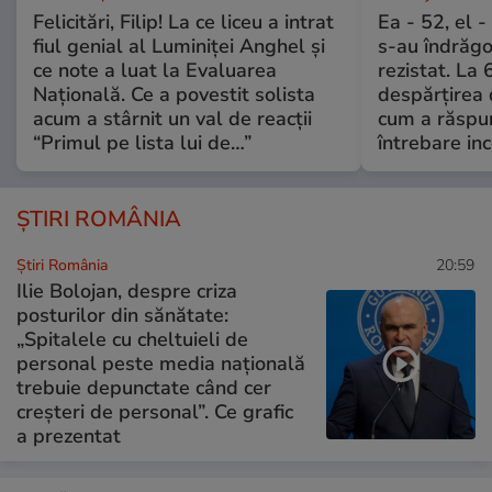
Felicitări, Filip! La ce liceu a intrat
Ea - 52, el 
fiul genial al Luminiței Anghel și
s-au îndrăgos
ce note a luat la Evaluarea
rezistat. La 
Națională. Ce a povestit solista
despărțirea 
acum a stârnit un val de reacții
cum a răspu
“Primul pe lista lui de…”
întrebare i
ȘTIRI ROMÂNIA
Știri România
20:59
Ilie Bolojan, despre criza
posturilor din sănătate:
„Spitalele cu cheltuieli de
personal peste media națională
trebuie depunctate când cer
creșteri de personal”. Ce grafic
a prezentat