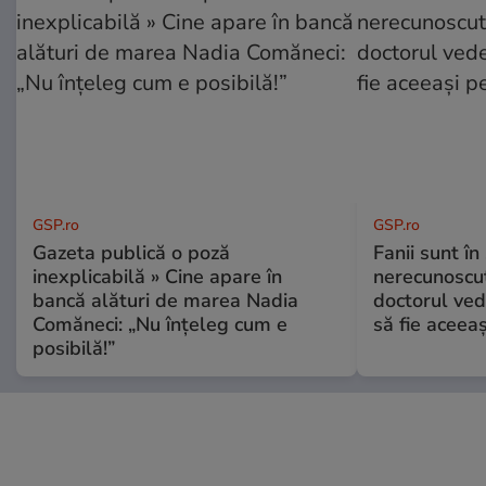
GSP.ro
GSP.ro
Gazeta publică o poză
Fanii sunt în 
inexplicabilă » Cine apare în
nerecunoscut
bancă alături de marea Nadia
doctorul ved
Comăneci: „Nu înțeleg cum e
să fie aceea
posibilă!”