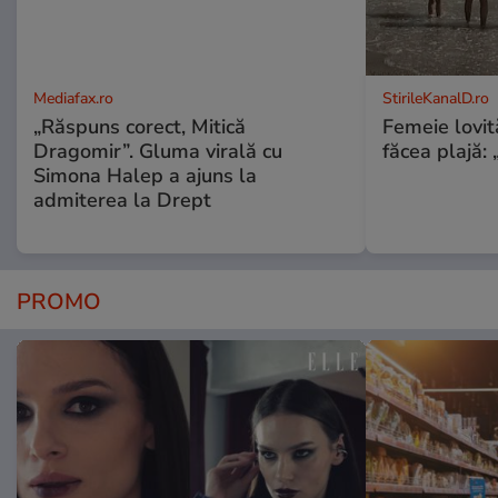
Mediafax.ro
StirileKanalD.ro
„Răspuns corect, Mitică
Femeie lovit
Dragomir”. Gluma virală cu
făcea plajă: „
Simona Halep a ajuns la
admiterea la Drept
PROMO