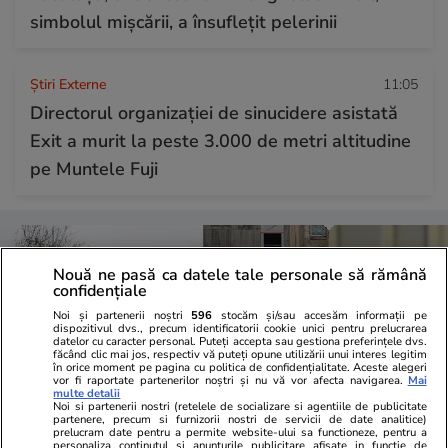
simbolul mișcării, a însuflețit pelerinii
Știri Externe
11:05
Directorul organizației de sinucidere asistată
Exit a murit la peste 3.000 de metri altitudine
pe Muntele Fuji
Nouă ne pasă ca datele tale personale să rămână
confidențiale
Noi și partenerii noștri
596
stocăm și/sau accesăm informații pe
dispozitivul dvs., precum identificatorii cookie unici pentru prelucrarea
datelor cu caracter personal. Puteți accepta sau gestiona preferințele dvs.
făcând clic mai jos, respectiv vă puteți opune utilizării unui interes legitim
în orice moment pe pagina cu politica de confidențialitate. Aceste alegeri
vor fi raportate partenerilor noștri și nu vă vor afecta navigarea.
Mai
multe detalii
Noi si partenerii nostri (retelele de socializare si agentiile de publicitate
partenere, precum si furnizorii nostri de servicii de date analitice)
prelucram date pentru a permite website-ului sa functioneze, pentru a
personaliza continutul si anunturile publicitare afisate in functie de