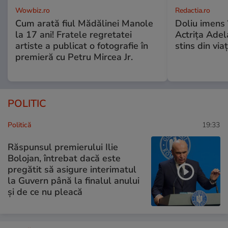
Wowbiz.ro
Redactia.ro
Cum arată fiul Mădălinei Manole
Doliu imens 
la 17 ani! Fratele regretatei
Actrița Adel
artiste a publicat o fotografie în
stins din via
premieră cu Petru Mircea Jr.
POLITIC
Politică
19:33
Răspunsul premierului Ilie
Bolojan, întrebat dacă este
pregătit să asigure interimatul
la Guvern până la finalul anului
și de ce nu pleacă