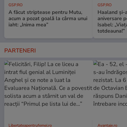
GSP.RO
GSP.RO
A făcut striptease pentru Mutu,
Haaland și-a
acum a pozat goală la cârma unui
aniversare pe
iaht: „Inima mea”
Isabel: „Via
totdeauna!”
PARTENERI
Libertateapentrufemei.ro
Avantaje.ro