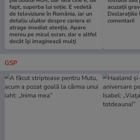
partidului AUR, dar iată cine e, de
fostului său 
fapt, superba lui soție. E vedetă
acuzații grav
de televiziune în România, iar un
Declarațiile 
detaliu uluitor despre cariera ei
comentarii
atrage imediat atenția. Apare
mereu pe micul ecran, dar e altfel
decât își imaginează mulți
GSP