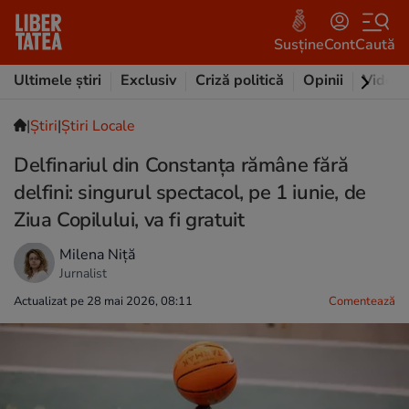
Susține
Cont
Caută
Ultimele știri
Exclusiv
Criză politică
Opinii
Video
|
Ştiri
|
Știri Locale
Delfinariul din Constanța rămâne fără
delfini: singurul spectacol, pe 1 iunie, de
Ziua Copilului, va fi gratuit
Milena Niță
Jurnalist
Actualizat pe 28 mai 2026, 08:11
Comentează