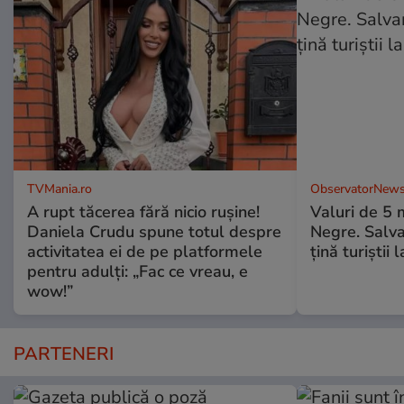
TVMania.ro
ObservatorNews
A rupt tăcerea fără nicio rușine!
Valuri de 5 m
Daniela Crudu spune totul despre
Negre. Salva
activitatea ei de pe platformele
ţină turiştii 
pentru adulți: „Fac ce vreau, e
wow!”
PARTENERI