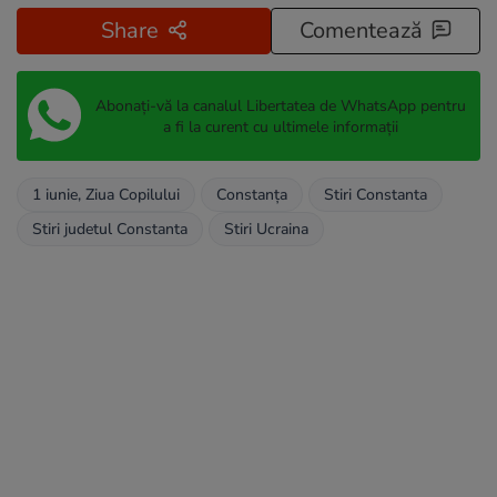
Share
Comentează
Abonați-vă la canalul Libertatea de WhatsApp pentru
a fi la curent cu ultimele informații
1 iunie, Ziua Copilului
Constanța
Stiri Constanta
Stiri judetul Constanta
Stiri Ucraina