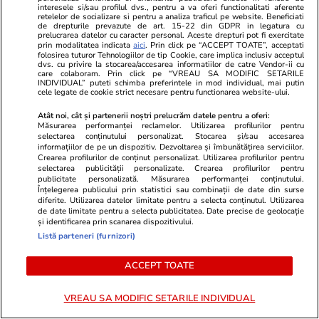
Sănătate și Fitness
20:20
Sănătate și Fitn
interesele si/sau profilul dvs., pentru a va oferi functionalitati aferente
retelelor de socializare si pentru a analiza traficul pe website. Beneficiati
Încă un bebeluș a murit
Admiterea la
de drepturile prevazute de art. 15-22 din GDPR in legatura cu
prelucrarea datelor cu caracter personal. Aceste drepturi pot fi exercitate
așteptând un pat liber la secția
Record de ca
prin modalitatea indicata
aici
. Prin click pe “ACCEPT TOATE”, acceptati
folosirea tuturor Tehnologiilor de tip Cookie, care implica inclusiv acceptul
ATI de la Spitalul M.S. Curie. Dr.
și interes ma
dvs. cu privire la stocarea/accesarea informatiilor de catre Vendor-ii cu
care colaboram. Prin click pe “VREAU SA MODIFIC SETARILE
Cîrstoveanu: „Deblocarea
tinerii care 
INDIVIDUAL” puteti schimba preferintele in mod individual, mai putin
cele legate de cookie strict necesare pentru functionarea website-ului.
posturilor este o gură de oxigen,
Atât noi, cât și partenerii noștri prelucrăm datele pentru a oferi:
când ești în agonie”
Măsurarea performanței reclamelor. Utilizarea profilurilor pentru
selectarea conținutului personalizat. Stocarea și/sau accesarea
informațiilor de pe un dispozitiv. Dezvoltarea și îmbunătățirea serviciilor.
Crearea profilurilor de conținut personalizat. Utilizarea profilurilor pentru
selectarea publicității personalizate. Crearea profilurilor pentru
Lifestyle
18 iul.
publicitate personalizată. Măsurarea performanței conținutului.
Înțelegerea publicului prin statistici sau combinații de date din surse
diferite. Utilizarea datelor limitate pentru a selecta conținutul. Utilizarea
de date limitate pentru a selecta publicitatea. Date precise de geolocație
și identificarea prin scanarea dispozitivului.
Semnele deshidratării și cum să
Listă parteneri (furnizori)
o previi
ACCEPT TOATE
VREAU SA MODIFIC SETARILE INDIVIDUAL