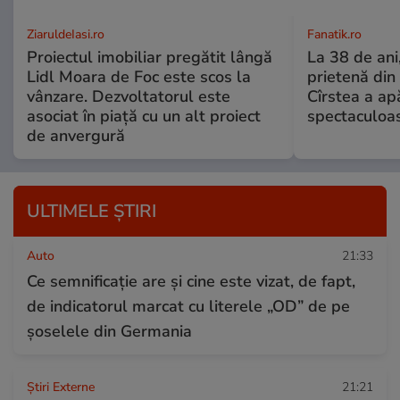
ZiaruldeIasi.ro
Fanatik.ro
Proiectul imobiliar pregătit lângă
La 38 de ani
Lidl Moara de Foc este scos la
prietenă din
vânzare. Dezvoltatorul este
Cîrstea a ap
asociat în piață cu un alt proiect
spectaculoa
de anvergură
ULTIMELE ȘTIRI
Auto
21:33
Ce semnificație are și cine este vizat, de fapt,
de indicatorul marcat cu literele „OD” de pe
șoselele din Germania
Știri Externe
21:21