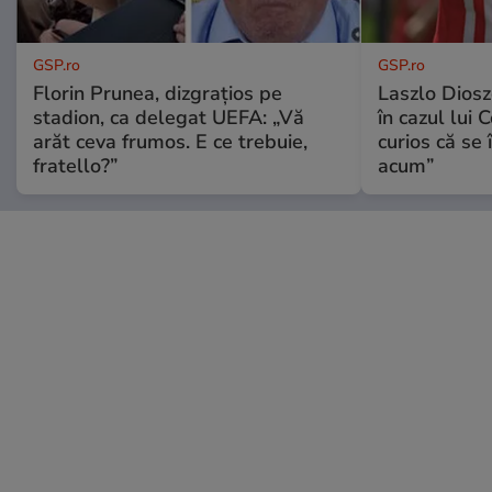
GSP.ro
GSP.ro
Florin Prunea, dizgrațios pe
Laszlo Diosz
stadion, ca delegat UEFA: „Vă
în cazul lui 
arăt ceva frumos. E ce trebuie,
curios că se
fratello?”
acum”