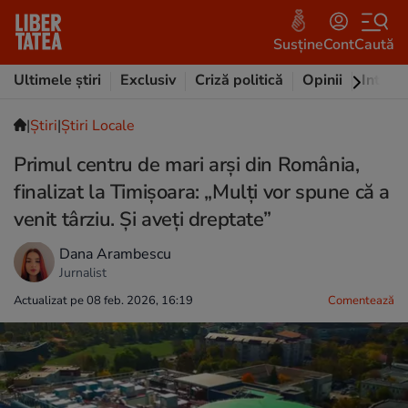
Susține
Cont
Caută
Ultimele știri
Exclusiv
Criză politică
Opinii
Intervi
|
Ştiri
|
Știri Locale
Primul centru de mari arși din România,
finalizat la Timișoara: „Mulți vor spune că a
venit târziu. Și aveți dreptate”
Dana Arambescu
Jurnalist
Actualizat pe 08 feb. 2026, 16:19
Comentează