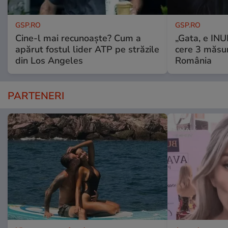
GSP.RO
GSP.RO
Cine-l mai recunoaște? Cum a
„Gata, e IN
apărut fostul lider ATP pe străzile
cere 3 măsu
din Los Angeles
România
PARTENERI