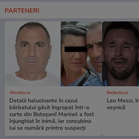
PARTENERI
Wowbiz.ro
Redactia.ro
Detalii halucinante în cazul
Leo Messi, î
bărbatului găsit îngropat într-o
veșnică
curte din Botoșani! Marinel a fost
înjunghiat în inimă, iar concubina
lui se numără printre suspecți