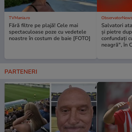
TVMania.ro
ObservatorNews
Fără filtre pe plajă! Cele mai
Salvatori at
spectaculoase poze cu vedetele
şi pietre dup
noastre în costum de baie [FOTO]
confundaţi 
neagră", în C
PARTENERI