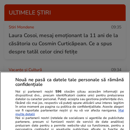
ULTIMELE ȘTIRI
Stiri Mondene
09:35
Laura Cosoi, mesaj emoționant la 11 ani de la
căsătoria cu Cosmin Curticăpean. Ce a spus
despre tatăl celor cinci fetițe
Vacanțe și Cultură
09:34
Insula din Europa mai puțin cunoscută unde nu
Nouă ne pasă ca datele tale personale să rămână
confidențiale
există cafenele sau șezlonguri. Este nelocuită
Noi și partenerii noștri
596
stocăm și/sau accesăm informații pe
și accesibilă doar cu barca
dispozitivul dvs., precum identificatorii cookie unici pentru prelucrarea
datelor cu caracter personal. Puteți accepta sau gestiona preferințele dvs.
făcând clic mai jos, respectiv vă puteți opune utilizării unui interes legitim
în orice moment pe pagina cu politica de confidențialitate. Aceste alegeri
vor fi raportate partenerilor noștri și nu vă vor afecta navigarea.
Mai
Știri Locale
09:08
multe detalii
Noi si partenerii nostri (retelele de socializare si agentiile de publicitate
Ambulanță din Cluj, atacată cu topoarele după
partenere, precum si furnizorii nostri de servicii de date analitice)
prelucram date pentru a permite website-ului sa functioneze, pentru a
răspândirea unor zvonuri pe TikTok că „fură
personaliza continutul si anunturile publicitare afisate in functie de