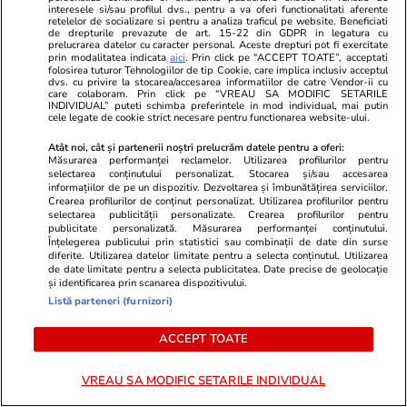
interesele si/sau profilul dvs., pentru a va oferi functionalitati aferente
copii”. Șoferul a fost rănit la ochi | VIDEO
retelelor de socializare si pentru a analiza traficul pe website. Beneficiati
de drepturile prevazute de art. 15-22 din GDPR in legatura cu
prelucrarea datelor cu caracter personal. Aceste drepturi pot fi exercitate
prin modalitatea indicata
aici
. Prin click pe “ACCEPT TOATE”, acceptati
folosirea tuturor Tehnologiilor de tip Cookie, care implica inclusiv acceptul
Auto
08:58
dvs. cu privire la stocarea/accesarea informatiilor de catre Vendor-ii cu
care colaboram. Prin click pe “VREAU SA MODIFIC SETARILE
O țară din Europa interzice circulația pe toate
INDIVIDUAL” puteti schimba preferintele in mod individual, mai putin
cele legate de cookie strict necesare pentru functionarea website-ului.
drumurile pentru acești șoferi, duminica și de
Atât noi, cât și partenerii noștri prelucrăm datele pentru a oferi:
sărbători: amenzile ajung la 570 de euro
Măsurarea performanței reclamelor. Utilizarea profilurilor pentru
selectarea conținutului personalizat. Stocarea și/sau accesarea
informațiilor de pe un dispozitiv. Dezvoltarea și îmbunătățirea serviciilor.
Crearea profilurilor de conținut personalizat. Utilizarea profilurilor pentru
Citește mai multe
selectarea publicității personalizate. Crearea profilurilor pentru
publicitate personalizată. Măsurarea performanței conținutului.
Înțelegerea publicului prin statistici sau combinații de date din surse
diferite. Utilizarea datelor limitate pentru a selecta conținutul. Utilizarea
TRENDING
de date limitate pentru a selecta publicitatea. Date precise de geolocație
și identificarea prin scanarea dispozitivului.
Listă parteneri (furnizori)
Horoscop
07 aug.
Horoscop Urania | Previziuni astrologice pentru
ACCEPT TOATE
perioada 8 – 14 august 2026. Lună Nouă în
VREAU SA MODIFIC SETARILE INDIVIDUAL
Leu; Eclipsă totală de Soare