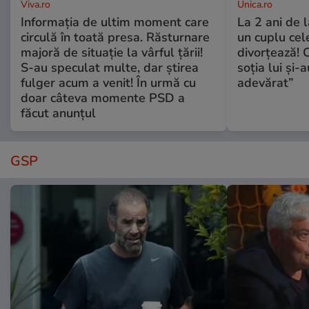
Viva.ro
Unica.ro
Informația de ultim moment care
La 2 ani de 
circulă în toată presa. Răsturnare
un cuplu ce
majoră de situație la vârful țării!
divorțează! C
S-au speculat multe, dar știrea
soția lui și-
fulger acum a venit! În urmă cu
adevărat”
doar câteva momente PSD a
făcut anunțul
GSP