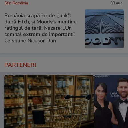
Știri România
08 aug.
România scapă iar de „junk”:
după Fitch, și Moody’s menține
ratingul de țară. Nazare: „Un
semnal extrem de important”.
Ce spune Nicușor Dan
PARTENERI