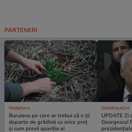
PARTENERI
Mediafax.ro
StirileKanalD.ro
Buruiana pe care ar trebui să o ții
UPDATE Zi d
departe de grădină cu orice preț
Georgescu! F
și cum previi apariția ei
prezidențiale