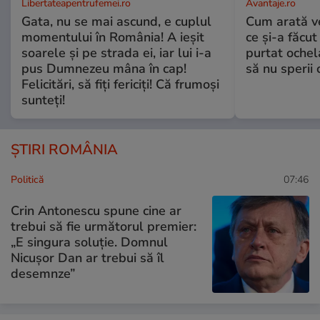
Libertateapentrufemei.ro
Avantaje.ro
Gata, nu se mai ascund, e cuplul
Cum arată v
momentului în România! A ieșit
ce și-a făcut
soarele și pe strada ei, iar lui i-a
purtat ochel
pus Dumnezeu mâna în cap!
să nu sperii c
Felicitări, să fiți fericiți! Că frumoși
sunteți!
ȘTIRI ROMÂNIA
Politică
07:46
Crin Antonescu spune cine ar
trebui să fie următorul premier:
„E singura soluție. Domnul
Nicușor Dan ar trebui să îl
desemnze”