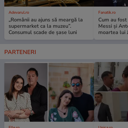
Adevarul.ro
Fanatik.ro
„Românii au ajuns să meargă la
Cum au fost 
supermarket ca la muzeu”.
Messi și An
Consumul scade de șase luni
moartea lui 
PARTENERI
Elle.ro
Unica.ro