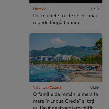
Lifestyle
11:10
De ce unele fructe se coc mai
repede lângă banane
Vacanțe și Cultură
09:55
O familie de români a mers la
mare în „noua Grecie” și toți
au făcut gastroenterocolită: