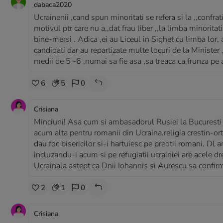
dabaca2020
Ucrainenii ,cand spun minoritati se refera si la ,,confratii
motivul ptr care nu a,,dat frau liber ,,la limba minorita
bine-mersi . Adica ,ei au Liceul in Sighet cu limba lor, 
candidati dar au repartizate multe locuri de la Ministe
medii de 5 -6 ,numai sa fie asa ,sa treaca ca,frunza pe a
6
5
0
Crisiana
Minciuni! Asa cum si ambasadorul Rusiei la Bucuresti n
acum alta pentru romanii din Ucraina.religia crestin-ort
dau foc bisericilor si-i hartuiesc pe preotii romani. D
incluzandu-i acum si pe refugiatii ucrainiei are acele dre
Ucrainala astept ca Dnii Iohannis si Aurescu sa confi
2
1
0
Crisiana