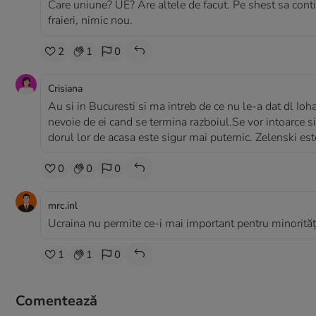
Care uniune? UE? Are altele de facut. Pe shest sa conti
fraieri, nimic nou.
2
1
0
Crisiana
Au si in Bucuresti si ma intreb de ce nu le-a dat dl Ioh
nevoie de ei cand se termina razboiul.Se vor intoarce s
dorul lor de acasa este sigur mai puternic. Zelenski este
0
0
0
mrc.inl
Ucraina nu permite ce-i mai important pentru minorită
1
1
0
Comentează