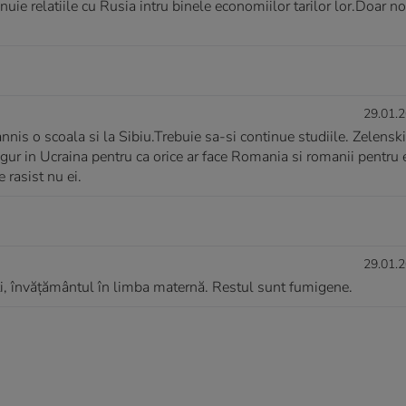
nuie relatiile cu Rusia intru binele economiilor tarilor lor.Doar n
29.01.2
annis o scoala si la Sibiu.Trebuie sa-si continue studiile. Zelensk
igur in Ucraina pentru ca orice ar face Romania si romanii pentru
 rasist nu ei.
29.01.2
ți, învățământul în limba maternă. Restul sunt fumigene.