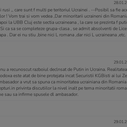
28.01.2
 rusi ,, care sunt f multi pe teritoriul Ucrainei . --Posibil sa fie ac
tilor ! Vom trai si vom vedea ,Dar minoritarii ucraineni din Romani
apoi la UBB Cluj este sectia ucraineana , la care se prezinta f puti
r ,Si ca sa se completeze grupa-clasa , se admit absolventi de Lic
pa . Dar ei nu stiu ,bine nici L romana ,dar nici L ucraineana ,etc.
29.01.2
u a recunoscut razboiul declnsat de Putin in Ucraina. Realitatea
odoxa este atat de bine protejata incat Securistii KGBisti ai lui Z
l ambasador a vrut sa spuna ca minoritatea ucrainiana din Romania
pturi.in privinta discutiilor la nivel inalt pe tema minoritatii rom
rme sau sa infirme spusele dl ambasador.
29.01.2