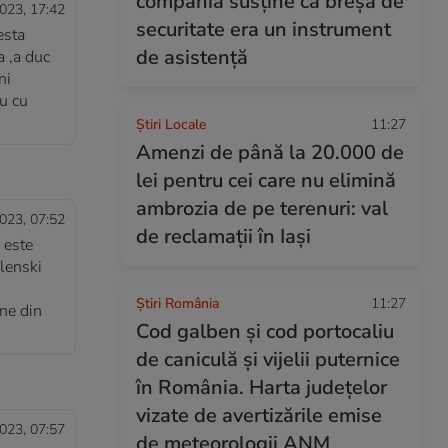
compania susține că breșa de
023, 17:42
securitate era un instrument
esta
de asistență
a ,a duc
ni
eu cu
Știri Locale
11:27
Amenzi de până la 20.000 de
lei pentru cei care nu elimină
ambrozia de pe terenuri: val
023, 07:52
de reclamații în Iași
 este
elenski
Știri România
11:27
ane din
Cod galben și cod portocaliu
de caniculă și vijelii puternice
în România. Harta județelor
vizate de avertizările emise
023, 07:57
de meteorologii ANM