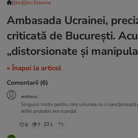
|
Ştiri
|
Știri Externe
Ambasada Ucrainei, preciză
criticată de București. Acu
„distorsionate și manipul
« Înapoi la articol
Comentarii
(6)
andrei.v.c
Singurul motiv pentru care uniunea nu ii sancționează p
altfel probabil era scandal
6
7
1