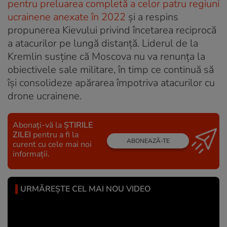
pentru preluarea completă a celor patru regiuni
ucrainene anexate în 2022
și a respins
propunerea Kievului privind încetarea reciprocă
a atacurilor pe lungă distanță. Liderul de la
Kremlin susține că Moscova nu va renunța la
obiectivele sale militare, în timp ce continuă să
își consolideze apărarea împotriva atacurilor cu
drone ucrainene.
Abonați-vă la
ȘTIRILE
ZILEI
pentru a fi la
ABONEAZĂ-TE
curent cu cele mai noi
informații.
URMĂREȘTE CEL MAI NOU VIDEO