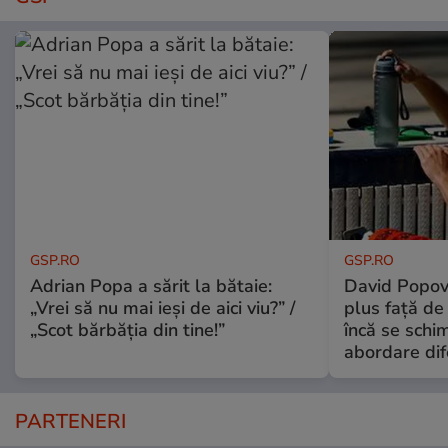
GSP.RO
GSP.RO
Adrian Popa a sărit la bătaie:
David Popovi
„Vrei să nu mai ieși de aici viu?” /
plus față de
„Scot bărbăția din tine!”
încă se schi
abordare dif
PARTENERI