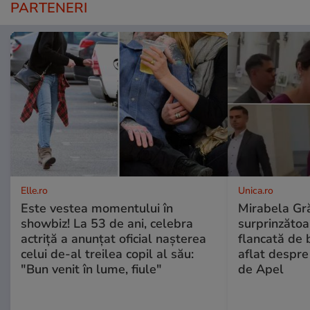
PARTENERI
Elle.ro
Unica.ro
Este vestea momentului în
Mirabela Gră
showbiz! La 53 de ani, celebra
surprinzătoar
actriță a anunțat oficial nașterea
flancată de 
celui de-al treilea copil al său:
aflat despre
"Bun venit în lume, fiule"
de Apel