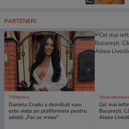
PARTENERI
TVMania.ro
ObservatorNews
Daniela Crudu a dezvăluit cum
Cel mai ieft
este viața pe platformele pentru
Bucureşti. C
adulți: „Fac ce vreau”
Aleea Livezil