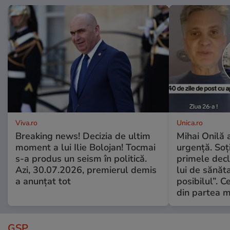
Viva.ro
Unica.ro
Breaking news! Decizia de ultim
Mihai Onilă 
moment a lui Ilie Bolojan! Tocmai
urgență. Soți
s-a produs un seism în politică.
primele decl
Azi, 30.07.2026, premierul demis
lui de sănăta
a anunțat tot
posibilul”. C
din partea m
GSP