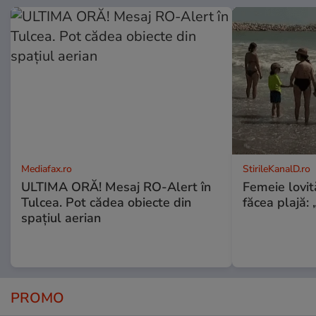
Mediafax.ro
StirileKanalD.ro
ULTIMA ORĂ! Mesaj RO-Alert în
Femeie lovit
Tulcea. Pot cădea obiecte din
făcea plajă: „
spațiul aerian
PROMO