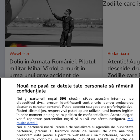
Wowbiz.ro
Redactia.ro
Doliu în Armata României. Pilotul
Atentie! Augu
militar Mihai Vîrdol a murit în
deschide dr
urma unui grav accident de
Zodiile care 
motocicletă
Nouă ne pasă ca datele tale personale să rămână
confidențiale
Noi și partenerii noștri
596
stocăm și/sau accesăm informații pe
POLITIC
dispozitivul dvs., precum identificatorii cookie unici pentru prelucrarea
datelor cu caracter personal. Puteți accepta sau gestiona preferințele dvs.
făcând clic mai jos, respectiv vă puteți opune utilizării unui interes legitim
în orice moment pe pagina cu politica de confidențialitate. Aceste alegeri
Politică
30 iul.
vor fi raportate partenerilor noștri și nu vă vor afecta navigarea.
Mai
multe detalii
Analiză
Noi si partenerii nostri (retelele de socializare si agentiile de publicitate
partenere, precum si furnizorii nostri de servicii de date analitice)
Cum au ciopârțit aleșii noua
prelucram date pentru a permite website-ului sa functioneze, pentru a
personaliza continutul si anunturile publicitare afisate in functie de