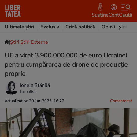
Susține
Cont
Caută
Ultimele știri
Exclusiv
Criză politică
Opinii
Intervi
|
Ştiri
|
Știri Externe
UE a virat 3.900.000.000 de euro Ucrainei
pentru cumpărarea de drone de producție
proprie
Ionela Stănilă
Jurnalist
Actualizat pe 30 iun. 2026, 16:27
Comentează