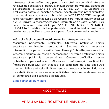
lege ANI. Ce a mai rămas din
interesele si/sau profilul dvs., pentru a va oferi functionalitati aferente
transparența averilor
retelelor de socializare si pentru a analiza traficul pe website. Beneficiati
de drepturile prevazute de art. 15-22 din GDPR in legatura cu
politicienilor
prelucrarea datelor cu caracter personal. Aceste drepturi pot fi exercitate
prin modalitatea indicata
aici
. Prin click pe “ACCEPT TOATE”, acceptati
folosirea tuturor Tehnologiilor de tip Cookie, care implica inclusiv acceptul
dvs. cu privire la stocarea/accesarea informatiilor de catre Vendor-ii cu
care colaboram. Prin click pe “VREAU SA MODIFIC SETARILE
INDIVIDUAL” puteti schimba preferintele in mod individual, mai putin
cele legate de cookie strict necesare pentru functionarea website-ului.
Politică
30 iul.
Caracatița cu iz penal din
Atât noi, cât și partenerii noștri prelucrăm datele pentru a oferi:
Analiză
Măsurarea performanței reclamelor. Utilizarea profilurilor pentru
Agricultură. Rapida răzgândire
selectarea conținutului personalizat. Stocarea și/sau accesarea
a ministrului Tanczos Barna
informațiilor de pe un dispozitiv. Dezvoltarea și îmbunătățirea serviciilor.
Crearea profilurilor de conținut personalizat. Utilizarea profilurilor pentru
referitoare la suspendarea unor
selectarea publicității personalizate. Crearea profilurilor pentru
șefi de instituții cercetați de
publicitate personalizată. Măsurarea performanței conținutului.
Înțelegerea publicului prin statistici sau combinații de date din surse
DNA
diferite. Utilizarea datelor limitate pentru a selecta conținutul. Utilizarea
de date limitate pentru a selecta publicitatea. Date precise de geolocație
și identificarea prin scanarea dispozitivului.
Listă parteneri (furnizori)
PARTENERI
ACCEPT TOATE
VREAU SA MODIFIC SETARILE INDIVIDUAL