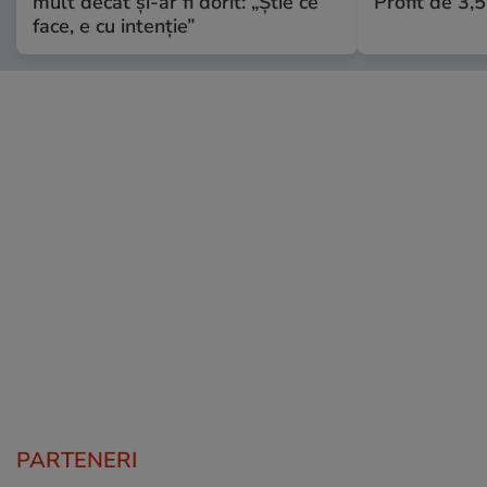
mult decât și-ar fi dorit: „Știe ce
Profit de 3,
face, e cu intenție”
PARTENERI