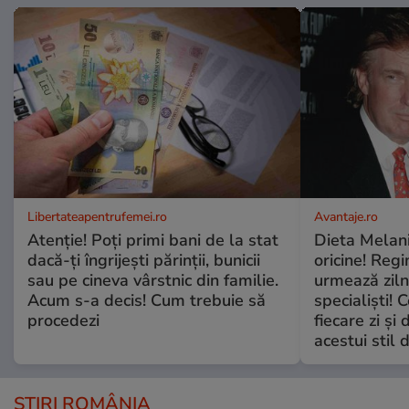
Libertateapentrufemei.ro
Avantaje.ro
Atenție! Poți primi bani de la stat
Dieta Melan
dacă-ți îngrijești părinții, bunicii
oricine! Regi
sau pe cineva vârstnic din familie.
urmează zilni
Acum s-a decis! Cum trebuie să
specialiști! 
procedezi
fiecare zi și 
acestui stil 
ȘTIRI ROMÂNIA