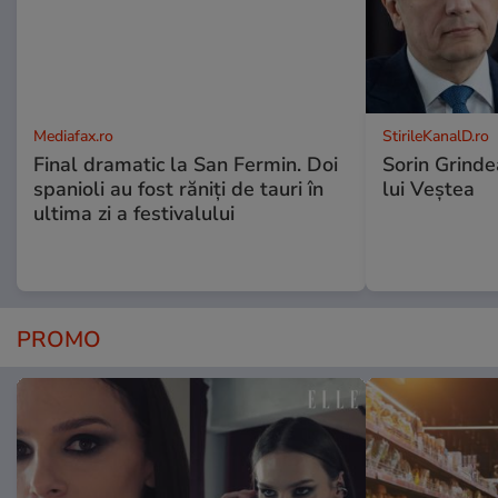
Mediafax.ro
StirileKanalD.ro
Final dramatic la San Fermin. Doi
Sorin Grinde
spanioli au fost răniți de tauri în
lui Veștea
ultima zi a festivalului
PROMO