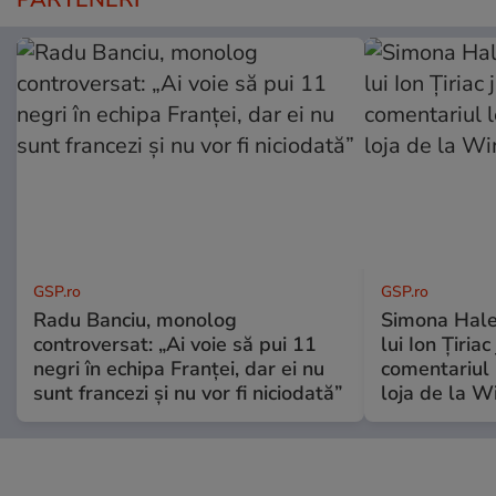
GSP.ro
GSP.ro
Radu Banciu, monolog
Simona Hale
controversat: „Ai voie să pui 11
lui Ion Țiriac
negri în echipa Franței, dar ei nu
comentariul 
sunt francezi și nu vor fi niciodată”
loja de la 