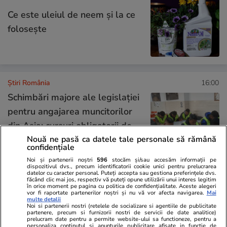
Ce este uleiul de neem și la ce
folosește
Știri România
16:00
Schimbări majore ale legislației
pentru angajarea muncitorilor
din Asia: cursuri obligatorii de
limba română și minimum două
Nouă ne pasă ca datele tale personale să rămână
confidențiale
oferte de angajare pentru
Noi și partenerii noștri
596
stocăm și/sau accesăm informații pe
fiecare străin
dispozitivul dvs., precum identificatorii cookie unici pentru prelucrarea
datelor cu caracter personal. Puteți accepta sau gestiona preferințele dvs.
făcând clic mai jos, respectiv vă puteți opune utilizării unui interes legitim
în orice moment pe pagina cu politica de confidențialitate. Aceste alegeri
vor fi raportate partenerilor noștri și nu vă vor afecta navigarea.
Mai
Știri România
15:35
multe detalii
Noi si partenerii nostri (retelele de socializare si agentiile de publicitate
partenere, precum si furnizorii nostri de servicii de date analitice)
prelucram date pentru a permite website-ului sa functioneze, pentru a
Lidl retrage de la vânzare o
personaliza continutul si anunturile publicitare afisate in functie de