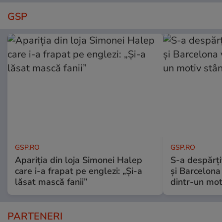
GSP
GSP.RO
GSP.RO
Apariția din loja Simonei Halep
S-a despărțit
care i-a frapat pe englezi: „Și-a
și Barcelona
lăsat mască fanii”
dintr-un mot
PARTENERI