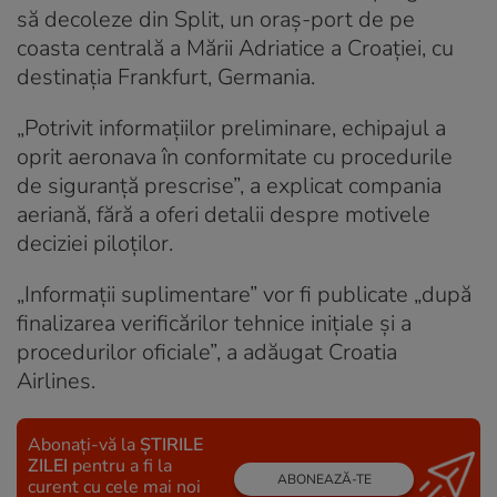
să decoleze din Split, un oraș-port de pe
coasta centrală a Mării Adriatice a Croației, cu
destinația Frankfurt, Germania.
„Potrivit informațiilor preliminare, echipajul a
oprit aeronava în conformitate cu procedurile
de siguranță prescrise”, a explicat compania
aeriană, fără a oferi detalii despre motivele
deciziei piloților.
„Informații suplimentare” vor fi publicate „după
finalizarea verificărilor tehnice inițiale și a
procedurilor oficiale”, a adăugat Croatia
Airlines.
Abonați-vă la
ȘTIRILE
ZILEI
pentru a fi la
ABONEAZĂ-TE
curent cu cele mai noi