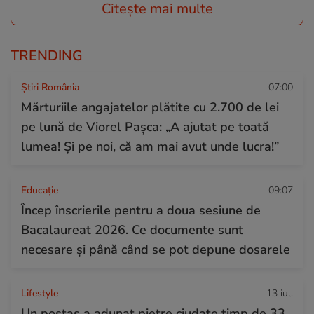
Citește mai multe
TRENDING
Știri România
07:00
Mărturiile angajatelor plătite cu 2.700 de lei
pe lună de Viorel Pașca: „A ajutat pe toată
lumea! Şi pe noi, că am mai avut unde lucra!”
Educație
09:07
Încep înscrierile pentru a doua sesiune de
Bacalaureat 2026. Ce documente sunt
necesare și până când se pot depune dosarele
Lifestyle
13 iul.
Un poștaș a adunat pietre ciudate timp de 33