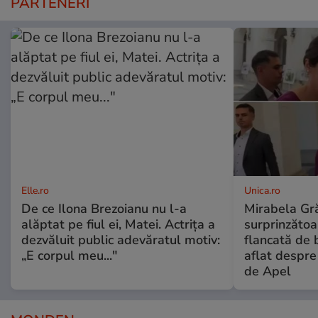
PARTENERI
Elle.ro
Unica.ro
De ce Ilona Brezoianu nu l-a
Mirabela Gră
alăptat pe fiul ei, Matei. Actrița a
surprinzătoar
dezvăluit public adevăratul motiv:
flancată de 
„E corpul meu..."
aflat despre
de Apel