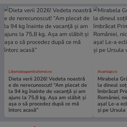
Libertateapentrufemei.ro
Avantaje.ro
Dieta verii 2026! Vedeta noastră
Mirabela Grăd
e de nerecunoscut! “Am plecat de
la dineul so
la 94 kg înainte de vacanță și am
îmbrăcat Pr
ajuns la 75,8 kg. Așa am slăbit și
României, ni
așa o să procedez după ce mă
așa! Le-a ec
întorc acasă”
și pe Ursula