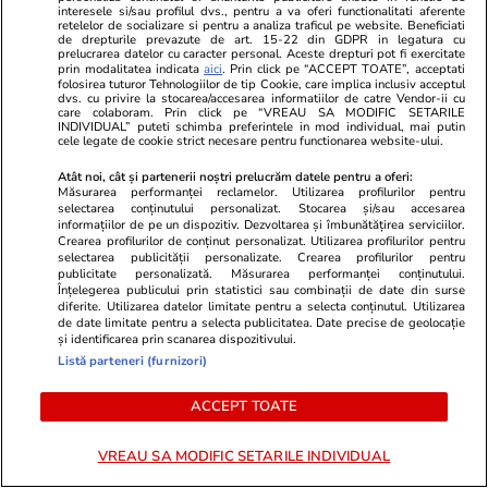
interesele si/sau profilul dvs., pentru a va oferi functionalitati aferente
înghețată Gelatelli. ANSVSA
retelelor de socializare si pentru a analiza traficul pe website. Beneficiati
de drepturile prevazute de art. 15-22 din GDPR in legatura cu
avertizează că poate conține
prelucrarea datelor cu caracter personal. Aceste drepturi pot fi exercitate
prin modalitatea indicata
aici
. Prin click pe “ACCEPT TOATE”, acceptati
nuci caju nedeclarate
folosirea tuturor Tehnologiilor de tip Cookie, care implica inclusiv acceptul
dvs. cu privire la stocarea/accesarea informatiilor de catre Vendor-ii cu
care colaboram. Prin click pe “VREAU SA MODIFIC SETARILE
INDIVIDUAL” puteti schimba preferintele in mod individual, mai putin
cele legate de cookie strict necesare pentru functionarea website-ului.
Știri România
14:29
Atât noi, cât și partenerii noștri prelucrăm datele pentru a oferi:
Măsurarea performanței reclamelor. Utilizarea profilurilor pentru
selectarea conținutului personalizat. Stocarea și/sau accesarea
Trei fraude sunt raportate în
informațiilor de pe un dispozitiv. Dezvoltarea și îmbunătățirea serviciilor.
Crearea profilurilor de conținut personalizat. Utilizarea profilurilor pentru
fiecare oră în România. „Se
selectarea publicității personalizate. Crearea profilurilor pentru
exploatează vulnerabilitatea
publicitate personalizată. Măsurarea performanței conținutului.
Înțelegerea publicului prin statistici sau combinații de date din surse
umană, ingineria socială”
diferite. Utilizarea datelor limitate pentru a selecta conținutul. Utilizarea
de date limitate pentru a selecta publicitatea. Date precise de geolocație
și identificarea prin scanarea dispozitivului.
Listă parteneri (furnizori)
Știri România
14:00
ACCEPT TOATE
Cum relativizează judecătorii
legislația împotriva
VREAU SA MODIFIC SETARILE INDIVIDUAL
extremismului. Pedepse minime