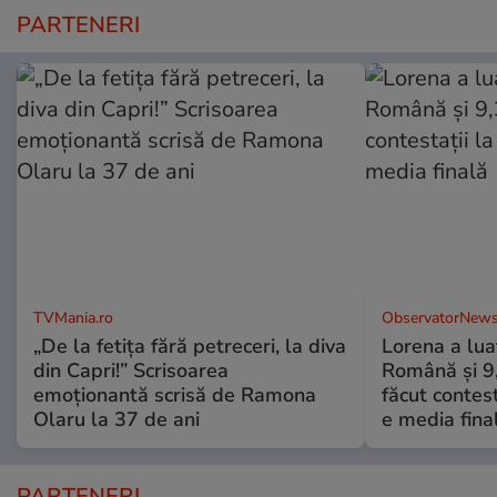
PARTENERI
TVMania.ro
ObservatorNews
„De la fetița fără petreceri, la diva
Lorena a lua
din Capri!” Scrisoarea
Română şi 9,3
emoționantă scrisă de Ramona
făcut contes
Olaru la 37 de ani
e media fina
PARTENERI