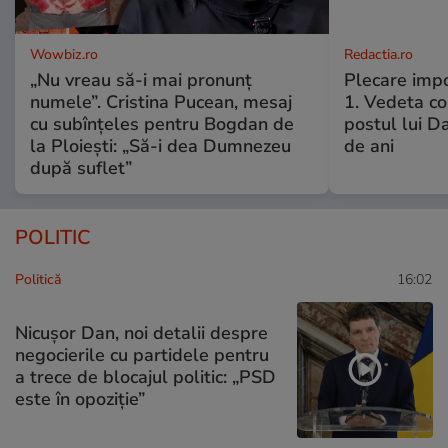
Wowbiz.ro
Redactia.ro
„Nu vreau să-i mai pronunț
Plecare imp
numele”. Cristina Pucean, mesaj
1. Vedeta co
cu subînțeles pentru Bogdan de
postul lui D
la Ploiești: „Să-i dea Dumnezeu
de ani
după suflet”
POLITIC
Politică
16:02
Nicușor Dan, noi detalii despre
negocierile cu partidele pentru
a trece de blocajul politic: „PSD
este în opoziție”