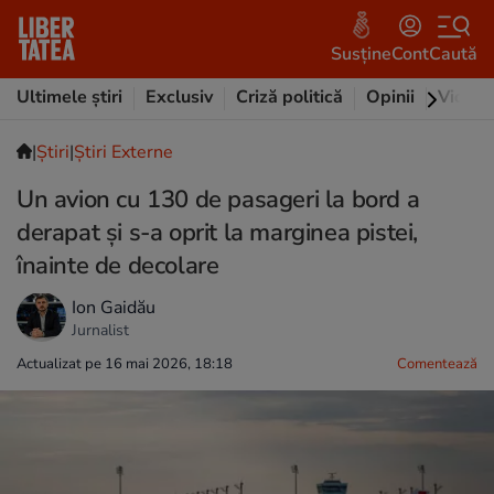
Susține
Cont
Caută
Ultimele știri
Exclusiv
Criză politică
Opinii
Video
|
Ştiri
|
Știri Externe
Un avion cu 130 de pasageri la bord a
derapat și s-a oprit la marginea pistei,
înainte de decolare
Ion Gaidău
Jurnalist
Actualizat pe 16 mai 2026, 18:18
Comentează