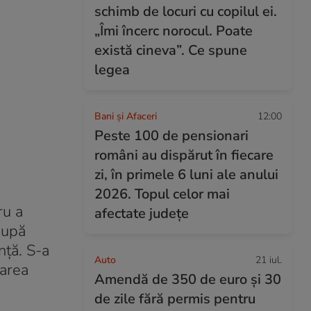
schimb de locuri cu copilul ei.
„Îmi încerc norocul. Poate
există cineva”. Ce spune
legea
Bani și Afaceri
12:00
Peste 100 de pensionari
români au dispărut în fiecare
zi, în primele 6 luni ale anului
2026. Topul celor mai
ru a
afectate județe
După
anță. S-a
Auto
21 iul.
uarea
Amendă de 350 de euro și 30
de zile fără permis pentru