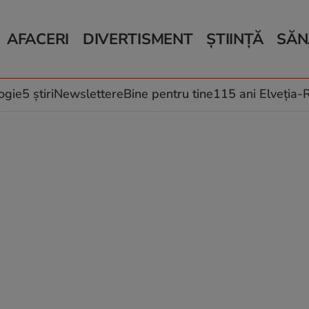
AFACERI
DIVERTISMENT
ȘTIINȚĂ
SĂN
Bani și Afaceri
Monden
Știri Știință
Știri 
Auto
Horoscop
Schimbări climati
Relații
Locuri de muncă
Muzică și Filme
Rețete
ogie
5 știri
Newslettere
Bine pentru tine
115 ani Elveția
Imobiliare.ro
Vacanțe și Cultură
Fructe
eJobs.ro
Îngriji