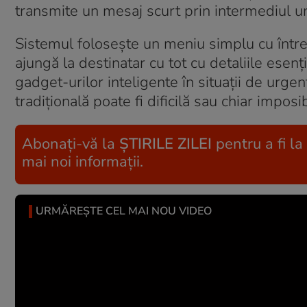
transmite un mesaj scurt prin intermediul unu
Sistemul folosește un meniu simplu cu într
ajungă la destinatar cu tot cu detaliile ese
gadget-urilor inteligente în situații de urge
tradițională poate fi dificilă sau chiar imposib
Abonați-vă la
ȘTIRILE ZILEI
pentru a fi la
mai noi informații.
URMĂREȘTE CEL MAI NOU VIDEO