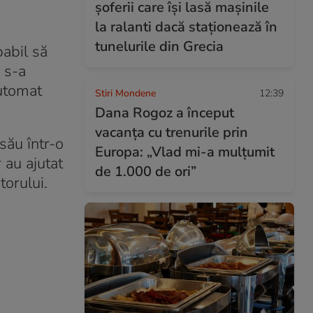
șoferii care își lasă mașinile
la ralanti dacă staționează în
tunelurile din Grecia
pabil să
 s-a
automat
Stiri Mondene
12:39
Dana Rogoz a început
vacanța cu trenurile prin
său într-o
Europa: „Vlad mi-a mulțumit
 au ajutat
de 1.000 de ori”
orului.