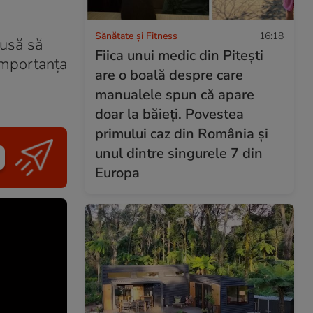
Sănătate și Fitness
16:18
dusă să
Fiica unui medic din Pitești
 importanța
are o boală despre care
manualele spun că apare
doar la băieți. Povestea
primului caz din România și
unul dintre singurele 7 din
Europa