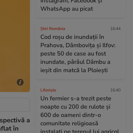
Instagram, Facebook și
WhatsApp au picat
Știri România
16:44
Cod roșu de inundații în
Prahova, Dâmbovița și Ilfov:
peste 50 de case au fost
inundate, pârâul Dâmbu a
ieșit din matcă la Ploiești
Lifestyle
16:40
Un fermier s-a trezit peste
noapte cu 200 de rulote și
600 de oameni dintr-o
spectivă a
comunitate religioasă
flat în
instalați pe terenul lui agricol