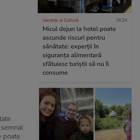
Vacanțe și Cultură
16:24
Micul dejun la hotel poate
ascunde riscuri pentru
sănătate: experții în
siguranța alimentară
sfătuiesc turiștii să nu îl
consume
tate
ră semnal
e poate