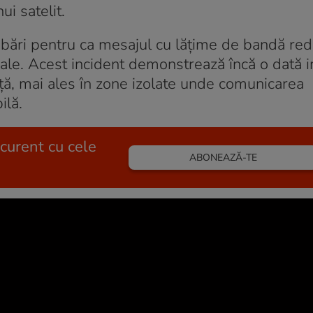
i satelit.
ebări pentru ca mesajul cu lățime de bandă re
nțiale. Acest incident demonstrează încă o dată
nță, mai ales în zone izolate unde comunicarea
ilă.
 curent cu cele
ABONEAZĂ-TE