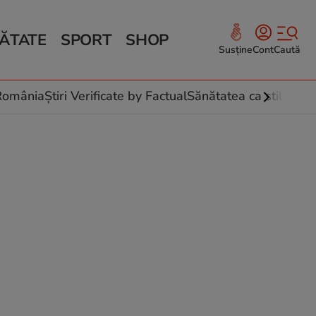
ĂTATE
SPORT
SHOP
Susține
Cont
Caută
Sănătate și Fitness
ce
 culinare
-România
Știri Verificate by Factual
Sănătatea ca stil de vi
 și legume
rea plantelor