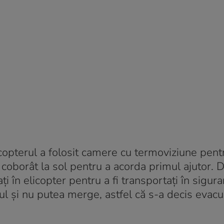
icopterul a folosit camere cu termoviziune pent
t coborât la sol pentru a acorda primul ajutor. 
cați în elicopter pentru a fi transportați în sigur
iul și nu putea merge, astfel că s-a decis evac