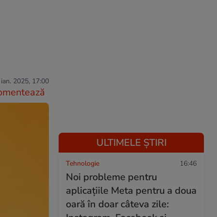
 ian. 2025, 17:00
omentează
ULTIMELE ȘTIRI
Tehnologie
16:46
Noi probleme pentru
aplicațiile Meta pentru a doua
oară în doar câteva zile: