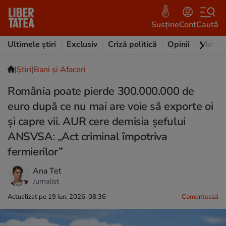
Susține
Cont
Caută
Ultimele știri
Exclusiv
Criză politică
Opinii
Video
|
Ştiri
|
Bani și Afaceri
România poate pierde 300.000.000 de
euro după ce nu mai are voie să exporte oi
și capre vii. AUR cere demisia șefului
ANSVSA: „Act criminal împotriva
fermierilor”
Ana Tet
Jurnalist
Actualizat pe 19 iun. 2026, 08:36
Comentează