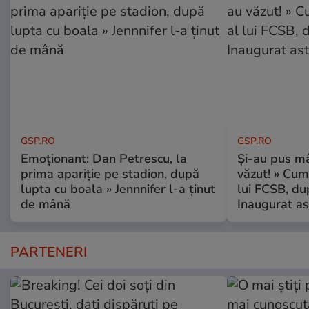
GSP.RO
GSP.RO
Emoționant: Dan Petrescu, la
Și-au pus mâ
prima apariție pe stadion, după
văzut! » Cum
lupta cu boala » Jennnifer l-a ținut
lui FCSB, du
de mână
Inaugurat as
PARTENERI