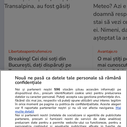
Libertateapentrufemei.ro
Avantaje.ro
Breaking! Cei doi soți din
O mai știți 
București, dați dispăruți pe
mai cunoscu
Transalpina, au fost găsiți
Meteo? Azi e
doamnă respe
Nouă ne pasă ca datele tale personale să rămână
confidențiale
stai să vezi 
ei. Nimeni, d
Noi și partenerii noștri
596
stocăm și/sau accesăm informații pe
dispozitivul dvs., precum identificatorii cookie unici pentru prelucrarea
așteptat la 
datelor cu caracter personal. Puteți accepta sau gestiona preferințele dvs.
făcând clic mai jos, respectiv vă puteți opune utilizării unui interes legitim
în orice moment pe pagina cu politica de confidențialitate. Aceste alegeri
vor fi raportate partenerilor noștri și nu vă vor afecta navigarea.
Mai
multe detalii
ȘTIRI ROMÂNIA
Noi si partenerii nostri (retelele de socializare si agentiile de publicitate
partenere, precum si furnizorii nostri de servicii de date analitice)
prelucram date pentru a permite website-ului sa functioneze, pentru a
personaliza continutul si anunturile publicitare afisate in functie de