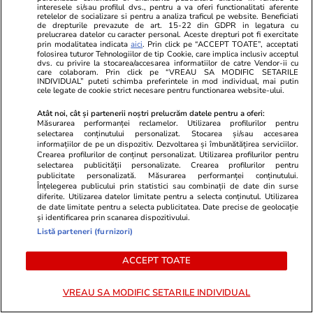
Politică
18:00
interesele si/sau profilul dvs., pentru a va oferi functionalitati aferente
retelelor de socializare si pentru a analiza traficul pe website. Beneficiati
Exclusiv
de drepturile prevazute de art. 15-22 din GDPR in legatura cu
prelucrarea datelor cu caracter personal. Aceste drepturi pot fi exercitate
Nicușor Dan, fără nicio zi de
prin modalitatea indicata
aici
. Prin click pe “ACCEPT TOATE”, acceptati
concediu de la începutul
folosirea tuturor Tehnologiilor de tip Cookie, care implica inclusiv acceptul
dvs. cu privire la stocarea/accesarea informatiilor de catre Vendor-ii cu
mandatului. Explicațiile
care colaboram. Prin click pe “VREAU SA MODIFIC SETARILE
INDIVIDUAL” puteti schimba preferintele in mod individual, mai putin
președinției
cele legate de cookie strict necesare pentru functionarea website-ului.
Atât noi, cât și partenerii noștri prelucrăm datele pentru a oferi:
Măsurarea performanței reclamelor. Utilizarea profilurilor pentru
selectarea conținutului personalizat. Stocarea și/sau accesarea
informațiilor de pe un dispozitiv. Dezvoltarea și îmbunătățirea serviciilor.
Politică
14:56
Crearea profilurilor de conținut personalizat. Utilizarea profilurilor pentru
selectarea publicității personalizate. Crearea profilurilor pentru
Reacția lui Ion Ceban, după ce
publicitate personalizată. Măsurarea performanței conținutului.
Ciprian Ciucu a spus că primarul
Înțelegerea publicului prin statistici sau combinații de date din surse
Chișinăului știa înaintea PNL că
diferite. Utilizarea datelor limitate pentru a selecta conținutul. Utilizarea
de date limitate pentru a selecta publicitatea. Date precise de geolocație
Adrian Veștea va fi desemnat
și identificarea prin scanarea dispozitivului.
premier și că i-a arătat un
Listă parteneri (furnizori)
mesaj pe telefon
ACCEPT TOATE
VREAU SA MODIFIC SETARILE INDIVIDUAL
PARTENERI