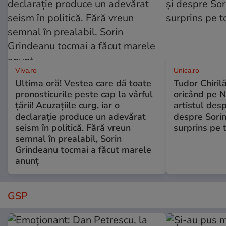
Viva.ro
Unica.ro
Ultima oră! Vestea care dă toate
Tudor Chiril
pronosticurile peste cap la vârful
oricând pe N
țării! Acuzațiile curg, iar o
artistul desp
declarație produce un adevărat
despre Sorin
seism în politică. Fără vreun
surprins pe 
semnal în prealabil, Sorin
Grindeanu tocmai a făcut marele
anunț
GSP