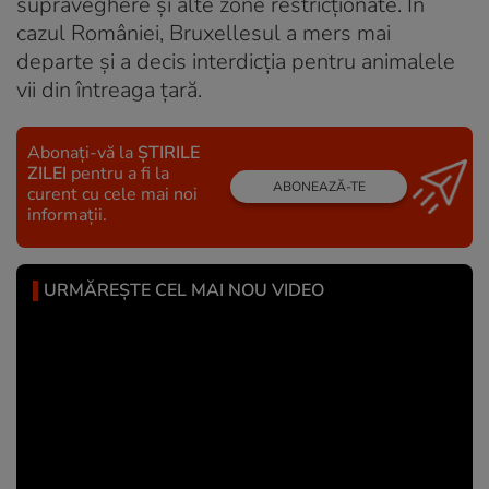
supraveghere și alte zone restricționate. În
cazul României, Bruxellesul a mers mai
departe și a decis interdicția pentru animalele
vii din întreaga țară.
Abonați-vă la
ȘTIRILE
ZILEI
pentru a fi la
ABONEAZĂ-TE
curent cu cele mai noi
informații.
URMĂREȘTE CEL MAI NOU VIDEO