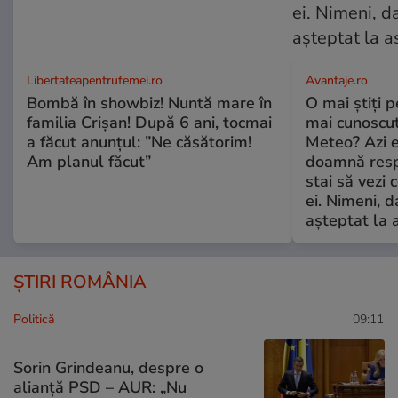
Libertateapentrufemei.ro
Avantaje.ro
Bombă în showbiz! Nuntă mare în
O mai știți 
familia Crișan! După 6 ani, tocmai
mai cunoscu
a făcut anunțul: ”Ne căsătorim!
Meteo? Azi e
Am planul făcut”
doamnă respe
stai să vezi 
ei. Nimeni, d
așteptat la 
ȘTIRI ROMÂNIA
Politică
09:11
Sorin Grindeanu, despre o
alianță PSD – AUR: „Nu