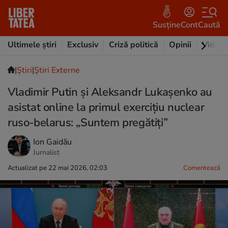
Susține
Cont
Caută
Ultimele știri
Exclusiv
Criză politică
Opinii
Video
|
Ştiri
|
Știri Externe
Vladimir Putin și Aleksandr Lukașenko au
asistat online la primul exercițiu nuclear
ruso-belarus: „Suntem pregătiți”
Ion Gaidău
Jurnalist
Actualizat pe 22 mai 2026, 02:03
Comentează