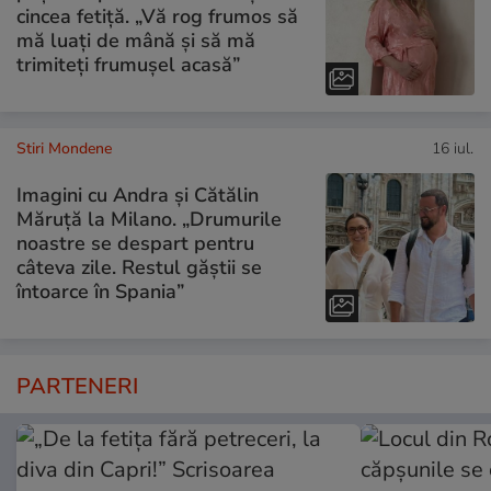
cincea fetiță. „Vă rog frumos să
mă luați de mână și să mă
trimiteți frumușel acasă”
Stiri Mondene
16 iul.
Imagini cu Andra și Cătălin
Măruță la Milano. „Drumurile
noastre se despart pentru
câteva zile. Restul găștii se
întoarce în Spania”
PARTENERI