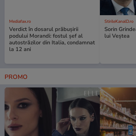
Mediafax.ro
StirileKanalD.ro
Verdict în dosarul prăbușirii
Sorin Grinde
podului Morandi: fostul șef al
lui Veștea
autostrăzilor din Italia, condamnat
la 12 ani
PROMO