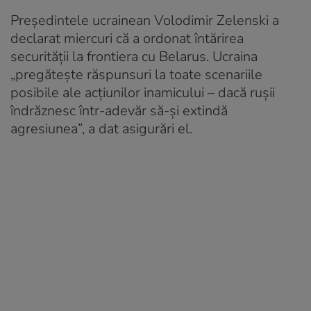
Preşedintele ucrainean Volodimir Zelenski a
declarat miercuri că a ordonat întărirea
securităţii la frontiera cu Belarus. Ucraina
„pregăteşte răspunsuri la toate scenariile
posibile ale acţiunilor inamicului – dacă ruşii
îndrăznesc într-adevăr să-şi extindă
agresiunea”, a dat asigurări el.