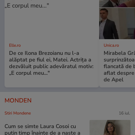
Elle.ro
Unica.ro
De ce Ilona Brezoianu nu l-a
Mirabela Gră
alăptat pe fiul ei, Matei. Actrița a
surprinzătoar
dezvăluit public adevăratul motiv:
flancată de 
„E corpul meu..."
aflat despre
de Apel
MONDEN
Stiri Mondene
16 iul.
Cum se simte Laura Cosoi cu
puțin timp înainte de a naște a