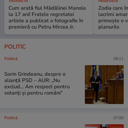
Wowbiz.ro
Redactia.ro
Cum arată fiul Mădălinei Manole
Zodia care în
la 17 ani! Fratele regretatei
lacrimi amar
artiste a publicat o fotografie în
primește o v
premieră cu Petru Mircea Jr.
planurile
POLITIC
Politică
09:11
Sorin Grindeanu, despre o
alianță PSD – AUR: „Nu
exclud… Am respect pentru
votanți și pentru români”
Politică
07:00
Exclusiv