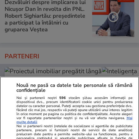
Dezvăluiri despre implicarea lui
Nicușor Dan în revolta din PNL.
Robert Sighiartău: președintele
a participat la întâlniri cu
gruparea Veștea
PARTENERI
Nouă ne pasă ca datele tale personale să rămână
confidențiale
Noi și partenerii noștri
596
stocăm și/sau accesăm informații pe
dispozitivul dvs., precum identificatorii cookie unici pentru prelucrarea
datelor cu caracter personal. Puteți accepta sau gestiona preferințele dvs.
făcând clic mai jos, respectiv vă puteți opune utilizării unui interes legitim
în orice moment pe pagina cu politica de confidențialitate. Aceste alegeri
vor fi raportate partenerilor noștri și nu vă vor afecta navigarea.
Mai
multe detalii
Noi si partenerii nostri (retelele de socializare si agentiile de publicitate
partenere, precum si furnizorii nostri de servicii de date analitice)
prelucram date pentru a permite website-ului sa functioneze, pentru a
ZiaruldeIasi.ro
Fanatik.ro
personaliza continutul si anunturile publicitare afisate in functie de