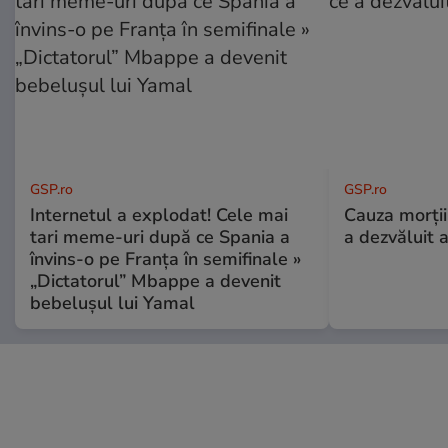
GSP.ro
GSP.ro
Internetul a explodat! Cele mai
Cauza morții
tari meme-uri după ce Spania a
a dezvăluit 
învins-o pe Franța în semifinale »
„Dictatorul” Mbappe a devenit
bebelușul lui Yamal