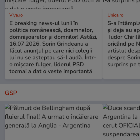
Viva.ro
Unica.ro
E breaking news-ul lunii în
S-a întâmpl
politica românească, doamnelor,
și deja au ap
domnișoarelor și domnilor! Astăzi,
Tudor Chiril
16.07.2026, Sorin Grindeanu a
oricând pe N
făcut anunțul pe care nici colegii
artistul desp
lui nu se așteptau să-l audă. Într-
despre Sorin
o mișcare fulger, liderul PSD
surprins pe 
tocmai a dat o veste importantă
GSP