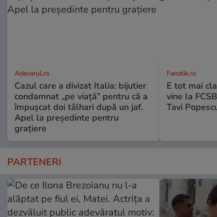
Adevarul.ro
Fanatik.ro
Cazul care a divizat Italia: bijutier
E tot mai cl
condamnat „pe viață” pentru că a
vine la FCSB
împușcat doi tâlhari după un jaf.
Tavi Popesc
Apel la președinte pentru
graţiere
PARTENERI