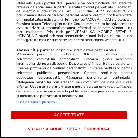
interesele si/sau profilul dvs., pentru a va oferi functionalitati aferente
Proiectul imobiliar pregătit lângă
Inteligența A
retelelor de socializare si pentru a analiza traficul pe website. Beneficiati
de drepturile prevazute de art. 15-22 din GDPR in legatura cu
Lidl Moara de Foc este scos la
acord: Cine 
prelucrarea datelor cu caracter personal. Aceste drepturi pot fi exercitate
vânzare. Dezvoltatorul este
Mondiale Sp
prin modalitatea indicata
aici
. Prin click pe “ACCEPT TOATE”, acceptati
folosirea tuturor Tehnologiilor de tip Cookie, care implica inclusiv acceptul
asociat în piață cu un alt proiect
echipă e favo
dvs. cu privire la stocarea/accesarea informatiilor de catre Vendor-ii cu
care colaboram. Prin click pe “VREAU SA MODIFIC SETARILE
de anvergură
INDIVIDUAL” puteti schimba preferintele in mod individual, mai putin
cele legate de cookie strict necesare pentru functionarea website-ului.
Atât noi, cât și partenerii noștri prelucrăm datele pentru a oferi:
Măsurarea performanței reclamelor. Utilizarea profilurilor pentru
ULTIMELE ȘTIRI
selectarea conținutului personalizat. Stocarea și/sau accesarea
informațiilor de pe un dispozitiv. Dezvoltarea și îmbunătățirea serviciilor.
Crearea profilurilor de conținut personalizat. Utilizarea profilurilor pentru
selectarea publicității personalizate. Crearea profilurilor pentru
Politică
09:11
publicitate personalizată. Măsurarea performanței conținutului.
Înțelegerea publicului prin statistici sau combinații de date din surse
Sorin Grindeanu, despre o alianță PSD – AUR:
diferite. Utilizarea datelor limitate pentru a selecta conținutul. Utilizarea
de date limitate pentru a selecta publicitatea. Date precise de geolocație
„Nu exclud… Am respect pentru votanți și
și identificarea prin scanarea dispozitivului.
pentru români”
Listă parteneri (furnizori)
ACCEPT TOATE
Opinii
09:04
Incertitudinea și blocajul politic prelungesc
VREAU SA MODIFIC SETARILE INDIVIDUAL