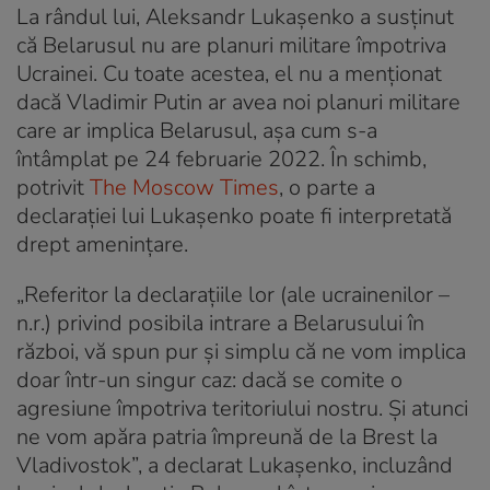
La rândul lui, Aleksandr Lukașenko a susținut
că Belarusul nu are planuri militare împotriva
Ucrainei. Cu toate acestea, el nu a menționat
dacă Vladimir Putin ar avea noi planuri militare
care ar implica Belarusul, așa cum s-a
întâmplat pe 24 februarie 2022. În schimb,
potrivit
The Moscow Times
, o parte a
declarației lui Lukașenko poate fi interpretată
drept amenințare.
„Referitor la declarațiile lor (ale ucrainenilor –
n.r.) privind posibila intrare a Belarusului în
război, vă spun pur și simplu că ne vom implica
doar într-un singur caz: dacă se comite o
agresiune împotriva teritoriului nostru. Și atunci
ne vom apăra patria împreună de la Brest la
Vladivostok”, a declarat Lukașenko, incluzând