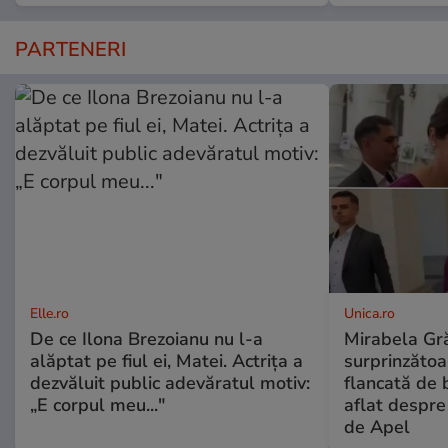
PARTENERI
Elle.ro
Unica.ro
De ce Ilona Brezoianu nu l-a
Mirabela Gră
alăptat pe fiul ei, Matei. Actrița a
surprinzătoar
dezvăluit public adevăratul motiv:
flancată de 
„E corpul meu..."
aflat despre
de Apel