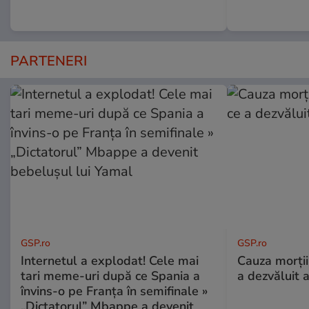
PARTENERI
GSP.ro
GSP.ro
Internetul a explodat! Cele mai
Cauza morții
tari meme-uri după ce Spania a
a dezvăluit 
învins-o pe Franța în semifinale »
„Dictatorul” Mbappe a devenit