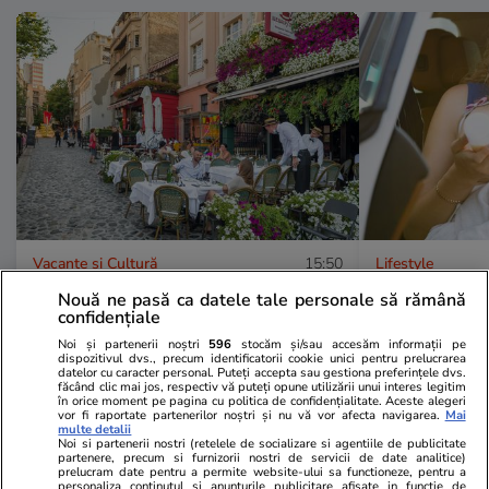
Vacanțe și Cultură
15:50
Lifestyle
Cafea la 2 euro, prânz pentru
O femeie a s
Nouă ne pasă ca datele tale personale să rămână
confidențiale
două persoane la 20 euro și
mașină, într
Noi și partenerii noștri
596
stocăm și/sau accesăm informații pe
plimbare cu barca la doar 7 euro,
hrăni copilul
dispozitivul dvs., precum identificatorii cookie unici pentru prelucrarea
datelor cu caracter personal. Puteți accepta sau gestiona preferințele dvs.
într-o destinație dintr-o țară
amendă de 
făcând clic mai jos, respectiv vă puteți opune utilizării unui interes legitim
în orice moment pe pagina cu politica de confidențialitate. Aceste alegeri
vecină cu România
vor fi raportate partenerilor noștri și nu vă vor afecta navigarea.
Mai
multe detalii
Noi si partenerii nostri (retelele de socializare si agentiile de publicitate
partenere, precum si furnizorii nostri de servicii de date analitice)
prelucram date pentru a permite website-ului sa functioneze, pentru a
personaliza continutul si anunturile publicitare afisate in functie de