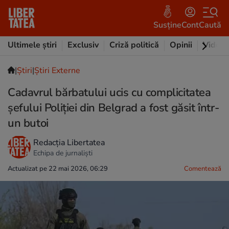
Susține
Cont
Caută
Ultimele știri
Exclusiv
Criză politică
Opinii
Video
|
Ştiri
|
Știri Externe
Cadavrul bărbatului ucis cu complicitatea
șefului Poliției din Belgrad a fost găsit într-
un butoi
Redacția Libertatea
Echipa de jurnaliști
Actualizat pe 22 mai 2026, 06:29
Comentează