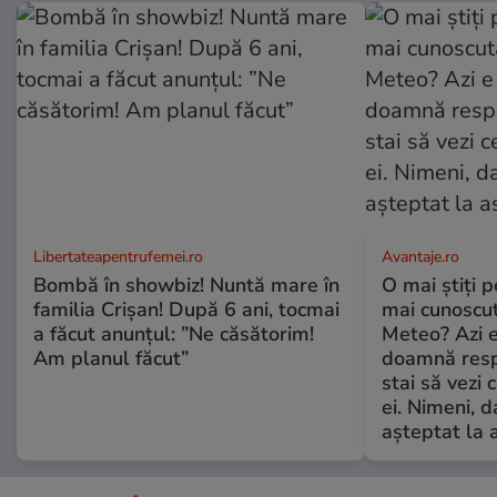
Libertateapentrufemei.ro
Avantaje.ro
Bombă în showbiz! Nuntă mare în
O mai știți 
familia Crișan! După 6 ani, tocmai
mai cunoscu
a făcut anunțul: ”Ne căsătorim!
Meteo? Azi e
Am planul făcut”
doamnă respe
stai să vezi 
ei. Nimeni, d
așteptat la 