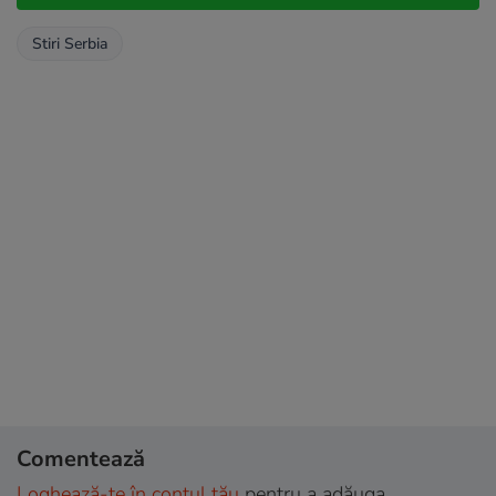
Stiri Serbia
Comentează
Loghează-te în contul tău
pentru a adăuga