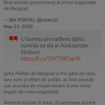
fiind membri proeminenți ai crimei organizate
din Belgrad.
— BN PORTAL (@rtvbn1)
May 21, 2026
U buretu pronađeno tijelo,
sumnja se da je Aleksandar
Nešović
https://t.co/33YTl8OqHX
Șeful Poliției din Belgrad și trei gărzi de corp,
care sunt și ofițeri de poliție, au fost arestați
sub acuzația de mușamalizare a unei crime
legate de crima organizată.
Ancheta include în total 10 persoane, printre