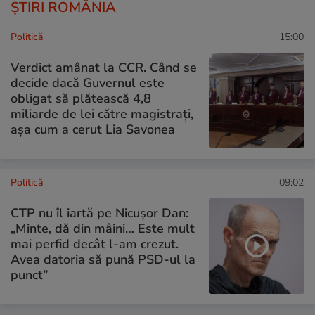
ȘTIRI ROMÂNIA
Politică
15:00
Verdict amânat la CCR. Când se
decide dacă Guvernul este
obligat să plătească 4,8
miliarde de lei către magistrați,
așa cum a cerut Lia Savonea
Politică
09:02
CTP nu îl iartă pe Nicușor Dan:
„Minte, dă din mâini… Este mult
mai perfid decât l-am crezut.
Avea datoria să pună PSD-ul la
punct”