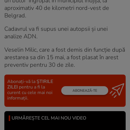
un butoi” îngropat în municipiul Indjija, la
aproximativ 40 de kilometri nord-vest de
Belgrad.
Cadavrul va fi supus unei autopsii și unei
analize ADN.
Veselin Milic, care a fost demis din funcție după
arestarea sa din 15 mai, a fost plasat în arest
preventiv pentru 30 de zile.
Abonați-vă la
ȘTIRILE
ZILEI
pentru a fi la
ABONEAZĂ-TE
curent cu cele mai noi
informații.
URMĂREȘTE CEL MAI NOU VIDEO