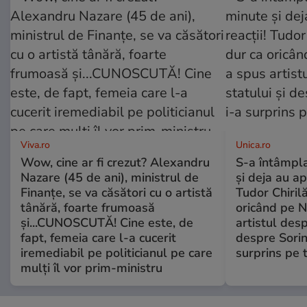
Viva.ro
Unica.ro
Wow, cine ar fi crezut? Alexandru
S-a întâmpl
Nazare (45 de ani), ministrul de
și deja au ap
Finanțe, se va căsători cu o artistă
Tudor Chiril
tânără, foarte frumoasă
oricând pe N
și...CUNOSCUTĂ! Cine este, de
artistul desp
fapt, femeia care l-a cucerit
despre Sorin
iremediabil pe politicianul pe care
surprins pe 
mulți îl vor prim-ministru