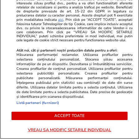
interesele si/sau profilul dvs., pentru a va oferi functionalitati aferente
retelelor de socializare si pentru a analiza traficul pe website. Beneficiati
de drepturile prevazute de art. 15-22 din GDPR in legatura cu
Auto
15 iul.
prelucrarea datelor cu caracter personal. Aceste drepturi pot fi exercitate
prin modalitatea indicata
aici
. Prin click pe “ACCEPT TOATE”, acceptati
folosirea tuturor Tehnologiilor de tip Cookie, care implica inclusiv acceptul
dvs. cu privire la stocarea/accesarea informatiilor de catre Vendor-ii cu
care colaboram. Prin click pe “VREAU SA MODIFIC SETARILE
Ce trebuie să conţină în 2026
INDIVIDUAL” puteti schimba preferintele in mod individual, mai putin
cele legate de cookie strict necesare pentru functionarea website-ului.
kitul de siguranţă auto
Atât noi, cât și partenerii noștri prelucrăm datele pentru a oferi:
Măsurarea performanței reclamelor. Utilizarea profilurilor pentru
selectarea conținutului personalizat. Stocarea și/sau accesarea
informațiilor de pe un dispozitiv. Dezvoltarea și îmbunătățirea serviciilor.
Crearea profilurilor de conținut personalizat. Utilizarea profilurilor pentru
selectarea publicității personalizate. Crearea profilurilor pentru
Lifestyle
15 iul.
publicitate personalizată. Măsurarea performanței conținutului.
Înțelegerea publicului prin statistici sau combinații de date din surse
diferite. Utilizarea datelor limitate pentru a selecta conținutul. Utilizarea
de date limitate pentru a selecta publicitatea. Date precise de geolocație
și identificarea prin scanarea dispozitivului.
Ce este colostrul și la ce ajută
Listă parteneri (furnizori)
ACCEPT TOATE
VREAU SA MODIFIC SETARILE INDIVIDUAL