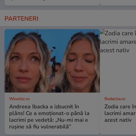
PARTENERI
Wowbiz.ro
Redactia.ro
Andreea Ibacka a izbucnit în
Zodia care în
plâns! Ce a emoționat-o până la
lacrimi ama
lacrimi pe vedetă: „Nu-mi mai e
acest nativ
rușine să fiu vulnerabilă”