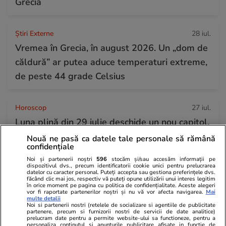
Grecia
Știri Externe
28 iul.
Vremea în Grecia, în august 2026. Un „dom de
căldură” ar putea aduce temperaturi extreme,
de peste 44 grade Celsius
Horoscop
27 iul.
Luna plină din 29 iulie deschide un nou capitol.
Este momentul astral care îți poate schimba
Nouă ne pasă ca datele tale personale să rămână
confidențiale
direcția vieții
Noi și partenerii noștri
596
stocăm și/sau accesăm informații pe
dispozitivul dvs., precum identificatorii cookie unici pentru prelucrarea
datelor cu caracter personal. Puteți accepta sau gestiona preferințele dvs.
făcând clic mai jos, respectiv vă puteți opune utilizării unui interes legitim
Horoscop
28 iul.
în orice moment pe pagina cu politica de confidențialitate. Aceste alegeri
vor fi raportate partenerilor noștri și nu vă vor afecta navigarea.
Mai
Horoscop 29 iulie 2026. Săgetătorii au șansa
multe detalii
Noi si partenerii nostri (retelele de socializare si agentiile de publicitate
de a descoperi că o anumită doză de
partenere, precum si furnizorii nostri de servicii de date analitice)
prelucram date pentru a permite website-ului sa functioneze, pentru a
flexibilitate interioară le este de mare folos
personaliza continutul si anunturile publicitare afisate in functie de