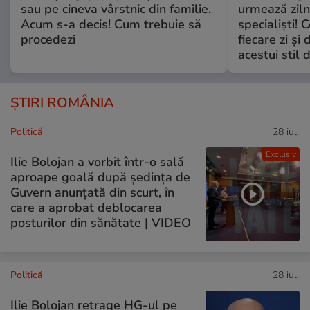
sau pe cineva vârstnic din familie.
urmează zilni
Acum s-a decis! Cum trebuie să
specialiști! 
procedezi
fiecare zi și 
acestui stil 
ȘTIRI ROMÂNIA
Politică
28 iul.
Exclusiv
Ilie Bolojan a vorbit într-o sală
aproape goală după ședința de
Guvern anunțată din scurt, în
care a aprobat deblocarea
posturilor din sănătate | VIDEO
Politică
28 iul.
Ilie Bolojan retrage HG-ul pe