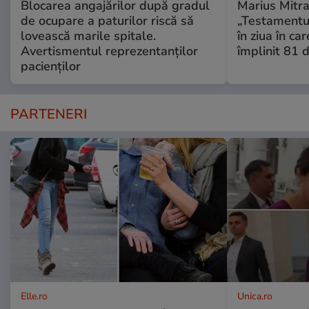
Blocarea angajărilor după gradul
Marius Mitra
de ocupare a paturilor riscă să
„Testamentul
lovească marile spitale.
în ziua în car
Avertismentul reprezentanților
împlinit 81 d
pacienților
PARTENERI
Elle.ro
Unica.ro