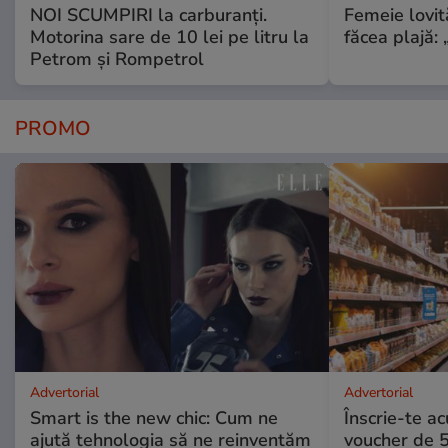
NOI SCUMPIRI la carburanți.
Femeie lovit
Motorina sare de 10 lei pe litru la
făcea plajă: „
Petrom și Rompetrol
PROMO
Advertorial
Advertorial
Smart is the new chic: Cum ne
Înscrie-te ac
ajută tehnologia să ne reinventăm
voucher de 5