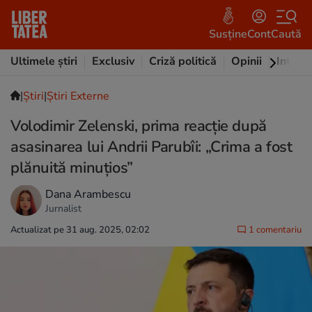
Susține
Cont
Caută
Ultimele știri
Exclusiv
Criză politică
Opinii
Intervi
|
Ştiri
|
Știri Externe
Volodimir Zelenski, prima reacție după
asasinarea lui Andrii Parubîi: „Crima a fost
plănuită minuțios”
Dana Arambescu
Jurnalist
Actualizat pe 31 aug. 2025, 02:02
1 comentariu