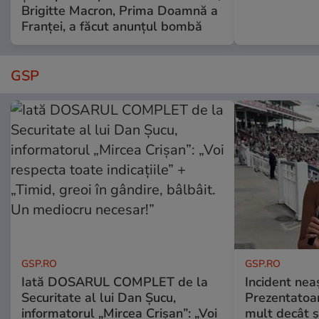
Brigitte Macron, Prima Doamnă a
Franței, a făcut anunțul bombă
GSP
GSP.RO
GSP.RO
Iată DOSARUL COMPLET de la
Incident neaș
Securitate al lui Dan Șucu,
Prezentatoa
informatorul „Mircea Crișan”: „Voi
mult decât și