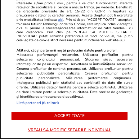
interesele si/sau profilul dvs., pentru a va oferi functionalitati aferente
retelelor de socializare si pentru a analiza traficul pe website. Beneficiati
de drepturile prevazute de art. 15-22 din GDPR in legatura cu
prelucrarea datelor cu caracter personal. Aceste drepturi pot fi exercitate
prin modalitatea indicata
aici
. Prin click pe “ACCEPT TOATE”, acceptati
folosirea tuturor Tehnologiilor de tip Cookie, care implica inclusiv acceptul
dvs. cu privire la stocarea/accesarea informatiilor de catre Vendor-ii cu
care colaboram. Prin click pe “VREAU SA MODIFIC SETARILE
INDIVIDUAL” puteti schimba preferintele in mod individual, mai putin
cele legate de cookie strict necesare pentru functionarea website-ului.
Atât noi, cât și partenerii noștri prelucrăm datele pentru a oferi:
Măsurarea performanței reclamelor. Utilizarea profilurilor pentru
selectarea conținutului personalizat. Stocarea și/sau accesarea
informațiilor de pe un dispozitiv. Dezvoltarea și îmbunătățirea serviciilor.
Crearea profilurilor de conținut personalizat. Utilizarea profilurilor pentru
selectarea publicității personalizate. Crearea profilurilor pentru
publicitate personalizată. Măsurarea performanței conținutului.
Înțelegerea publicului prin statistici sau combinații de date din surse
diferite. Utilizarea datelor limitate pentru a selecta conținutul. Utilizarea
Lifestyle
28 iul.
Vacanțe și Cultu
de date limitate pentru a selecta publicitatea. Date precise de geolocație
Amendă de 350 de euro pentru
Unde se află
și identificarea prin scanarea dispozitivului.
Listă parteneri (furnizori)
șoferii care lasă mașina pornită ca
din lume și 
să-și cumpere cafea sau gustări,
la ea: nu are
ACCEPT TOATE
în Grecia
electricitate
VREAU SA MODIFIC SETARILE INDIVIDUAL