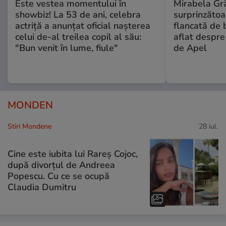
Este vestea momentului în
Mirabela Gră
showbiz! La 53 de ani, celebra
surprinzătoar
actriță a anunțat oficial nașterea
flancată de 
celui de-al treilea copil al său:
aflat despre
"Bun venit în lume, fiule"
de Apel
MONDEN
Stiri Mondene
28 iul.
Cine este iubita lui Rareș Cojoc,
după divorțul de Andreea
Popescu. Cu ce se ocupă
Claudia Dumitru