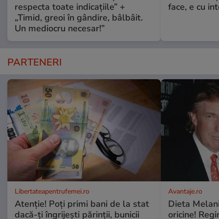
respecta toate indicațiile” +
face, e cu int
„Timid, greoi în gândire, bâlbâit.
Un mediocru necesar!”
PARTENERI
Libertateapentrufemei.ro
Avantaje.ro
Atenție! Poți primi bani de la stat
Dieta Melan
dacă-ți îngrijești părinții, bunicii
oricine! Regi