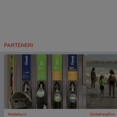
PARTENERI
Mediafax.ro
StirileKanalD.ro