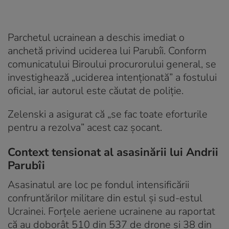
Parchetul ucrainean a deschis imediat o
anchetă privind uciderea lui Parubîi. Conform
comunicatului Biroului procurorului general, se
investighează „uciderea intenționată” a fostului
oficial, iar autorul este căutat de poliție.
Zelenski a asigurat că „se fac toate eforturile
pentru a rezolva” acest caz șocant.
Context tensionat al asasinării lui Andrii
Parubîi
Asasinatul are loc pe fondul intensificării
confruntărilor militare din estul și sud-estul
Ucrainei. Forțele aeriene ucrainene au raportat
că au doborât 510 din 537 de drone și 38 din