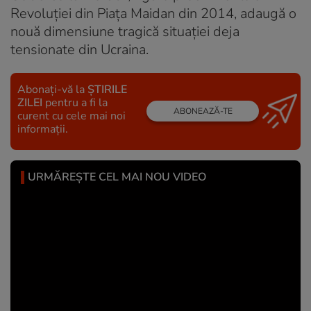
Revoluției din Piața Maidan din 2014, adaugă o
nouă dimensiune tragică situației deja
tensionate din Ucraina.
Abonați-vă la
ȘTIRILE
ZILEI
pentru a fi la
ABONEAZĂ-TE
curent cu cele mai noi
informații.
URMĂREȘTE CEL MAI NOU VIDEO