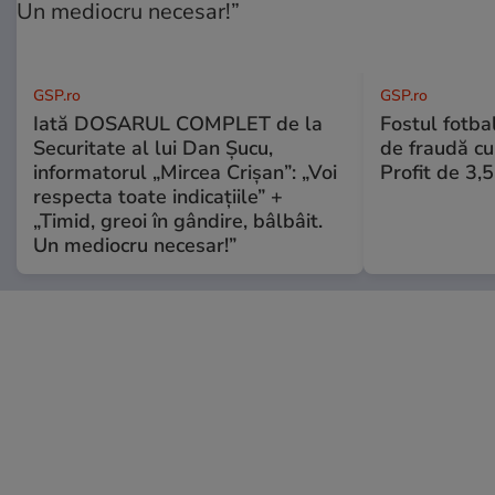
GSP.ro
GSP.ro
Iată DOSARUL COMPLET de la
Fostul fotba
Securitate al lui Dan Șucu,
de fraudă cu 
informatorul „Mircea Crișan”: „Voi
Profit de 3,
respecta toate indicațiile” +
„Timid, greoi în gândire, bâlbâit.
Un mediocru necesar!”