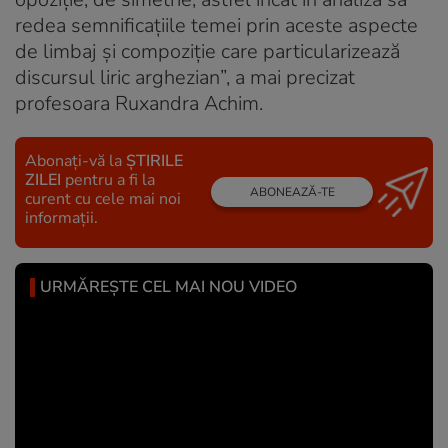
redea semnificațiile temei prin aceste aspecte
de limbaj și compoziție care particularizează
discursul liric arghezian”, a mai precizat
profesoara Ruxandra Achim.
Abonați-vă la
ȘTIRILE
ZILEI
pentru a fi la
ABONEAZĂ-TE
curent cu cele mai noi
informații.
URMĂREȘTE CEL MAI NOU VIDEO