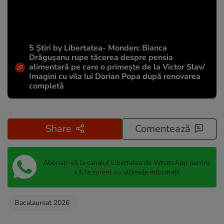
5 Știri by Libertatea- Monden: Bianca
Drăgușanu rupe tăcerea despre pensia
alimentară pe care o primește de la Victor Slav/
Imagini cu vila lui Dorian Popa după renovarea
completă
Share
Comentează
Abonați-vă la canalul Libertatea de WhatsApp pentru
a fi la curent cu ultimele informații
Bacalaureat 2026