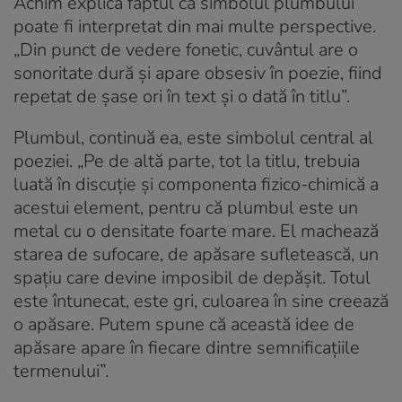
Achim explică faptul că simbolul plumbului
poate fi interpretat din mai multe perspective.
„Din punct de vedere fonetic, cuvântul are o
sonoritate dură și apare obsesiv în poezie, fiind
repetat de șase ori în text și o dată în titlu”.
Plumbul, continuă ea, este simbolul central al
poeziei. „Pe de altă parte, tot la titlu, trebuia
luată în discuție și componenta fizico-chimică a
acestui element, pentru că plumbul este un
metal cu o densitate foarte mare. El machează
starea de sufocare, de apăsare sufletească, un
spațiu care devine imposibil de depășit. Totul
este întunecat, este gri, culoarea în sine creează
o apăsare. Putem spune că această idee de
apăsare apare în fiecare dintre semnificațiile
termenului”.