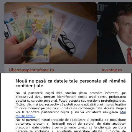
Libertateapentrufemei.ro
Avantaje.ro
Atenție! Poți primi bani de la stat
Dieta Melan
Nouă ne pasă ca datele tale personale să rămână
dacă-ți îngrijești părinții, bunicii
oricine! Regi
confidențiale
sau pe cineva vârstnic din familie.
urmează zilni
Noi și partenerii noștri
596
stocăm și/sau accesăm informații pe
Acum s-a decis! Cum trebuie să
specialiști! 
dispozitivul dvs., precum identificatorii cookie unici pentru prelucrarea
datelor cu caracter personal. Puteți accepta sau gestiona preferințele dvs.
procedezi
fiecare zi și 
făcând clic mai jos, respectiv vă puteți opune utilizării unui interes legitim
în orice moment pe pagina cu politica de confidențialitate. Aceste alegeri
acestui stil 
vor fi raportate partenerilor noștri și nu vă vor afecta navigarea.
Mai
multe detalii
Noi si partenerii nostri (retelele de socializare si agentiile de publicitate
partenere, precum si furnizorii nostri de servicii de date analitice)
prelucram date pentru a permite website-ului sa functioneze, pentru a
ȘTIRI ROMÂNIA
personaliza continutul si anunturile publicitare afisate in functie de