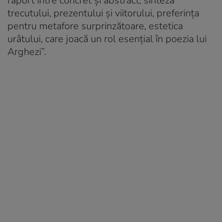
raport între concret și abstract, sinteza
trecutului, prezentului și viitorului, preferința
pentru metafore surprinzătoare, estetica
urâtului, care joacă un rol esențial în poezia lui
Arghezi”.