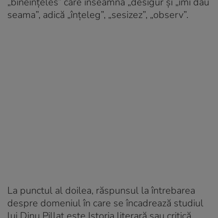
„bineînțeles” care înseamna „desigur și „îmi dau
seama”, adică „înțeleg”, „sesizez”, „observ”.
La punctul al doilea, răspunsul la întrebarea
despre domeniul în care se încadrează studiul
lui Dinu Pillat este Istoria literară sau critică