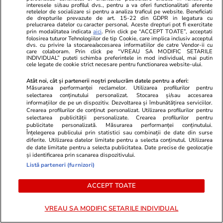
interesele si/sau profilul dvs., pentru a va oferi functionalitati aferente
retelelor de socializare si pentru a analiza traficul pe website. Beneficiati
Politică
29 iul.
de drepturile prevazute de art. 15-22 din GDPR in legatura cu
prelucrarea datelor cu caracter personal. Aceste drepturi pot fi exercitate
prin modalitatea indicata
aici
. Prin click pe “ACCEPT TOATE”, acceptati
folosirea tuturor Tehnologiilor de tip Cookie, care implica inclusiv acceptul
Sorin Grindeanu spune care
dvs. cu privire la stocarea/accesarea informatiilor de catre Vendor-ii cu
care colaboram. Prin click pe “VREAU SA MODIFIC SETARILE
este primul pas ca România să
INDIVIDUAL” puteti schimba preferintele in mod individual, mai putin
cele legate de cookie strict necesare pentru functionarea website-ului.
aibă un guvern stabil după data
de 15 august
Atât noi, cât și partenerii noștri prelucrăm datele pentru a oferi:
Măsurarea performanței reclamelor. Utilizarea profilurilor pentru
selectarea conținutului personalizat. Stocarea și/sau accesarea
informațiilor de pe un dispozitiv. Dezvoltarea și îmbunătățirea serviciilor.
Crearea profilurilor de conținut personalizat. Utilizarea profilurilor pentru
selectarea publicității personalizate. Crearea profilurilor pentru
Ştiri
29 iul.
publicitate personalizată. Măsurarea performanței conținutului.
Înțelegerea publicului prin statistici sau combinații de date din surse
Exclusiv
diferite. Utilizarea datelor limitate pentru a selecta conținutul. Utilizarea
Diana Buzoianu acuză că
de date limitate pentru a selecta publicitatea. Date precise de geolocație
încearcă în zadar să intre în
și identificarea prin scanarea dispozitivului.
audiență la procuroarea
Listă parteneri (furnizori)
generală a României: „Am
rămas șocată!”
ACCEPT TOATE
VREAU SA MODIFIC SETARILE INDIVIDUAL