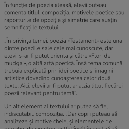
În funcție de poezia aleasă, elevii puteau
comenta titlul, compoziția, motivele poetice sau
raporturile de opoziție și simetrie care susțin
semnificațiile textului.
„În privința temei, poezia «Testament» este una
dintre poeziile sale cele mai cunoscute, dar
elevii s-ar fi putut orienta și către «Flori de
mucigai», o altă artă poetică. Însă tema comună
trebuia explicată prin idei poetice și imagini
artistice dovedind cunoașterea celor două
texte. Aici, elevii ar fi putut analzia titlul fiecărei
poezii relevant pentru temă”.
Un alt element al textului ar putea să fie,
indiscutabil, compoziția. „Dar copiii puteau să
analizeze și motive cheie, și elementele de
opoziție, de simetrie, astfel încât în analiză să