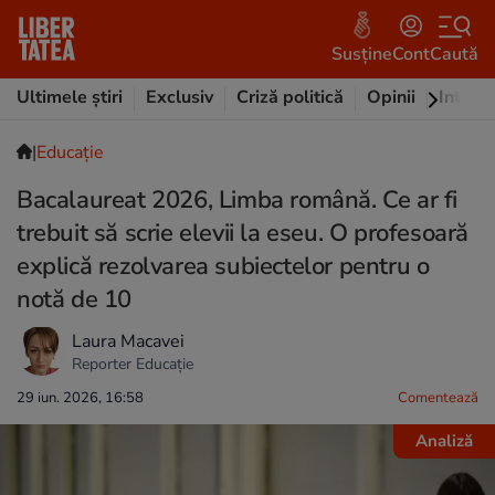
Susține
Cont
Caută
Ultimele știri
Exclusiv
Criză politică
Opinii
Intervi
|
Educație
Bacalaureat 2026, Limba română. Ce ar fi
trebuit să scrie elevii la eseu. O profesoară
explică rezolvarea subiectelor pentru o
notă de 10
Laura Macavei
Reporter Educație
29 iun. 2026, 16:58
Comentează
Analiză