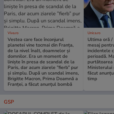
Viva.ro
Unica.ro
Vestea care face înconjurul
Ultima oră /
planetei vine tocmai din Franța,
mesaj pentr
de la nivel înalt, doamnelor și
incidentele 
domnilor. Era un moment de
perioadă. Ma
liniște în presa de scandal de la
purtătoarea 
Paris, dar acum ziarele ”fierb” pur
Ministerului
și simplu. După un scandal imens,
făcut anunțu
Brigitte Macron, Prima Doamnă a
timp
Franței, a făcut anunțul bombă
GSP