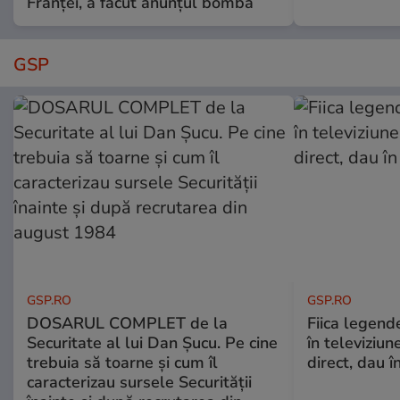
Franței, a făcut anunțul bombă
GSP
GSP.RO
GSP.RO
DOSARUL COMPLET de la
Fiica legende
Securitate al lui Dan Șucu. Pe cine
în televiziun
trebuia să toarne și cum îl
direct, dau î
caracterizau sursele Securității