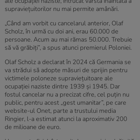
ale ocupației naziste, întrucât vârsta înaintată a
supraviețuitorilor nu mai permite amânări.
„Când am vorbit cu cancelarul anterior, Olaf
Scholz, în urmă cu doi ani, erau 60.000 de
persoane. Acum au mai rămas 50.000. Trebuie
să vă grăbiți”, a spus atunci premierul Poloniei.
Olaf Scholz a declarat în 2024 că Germania se
va strădui să adopte măsuri de sprijin pentru
victimele poloneze supraviețuitoare ale
ocupației naziste dintre 1939 și 1945. Dar
fostul cancelar nu a precizat cifre, cel puțin nu
public, pentru acest „gest umanitar”, pe care
website-ul Onet, parte a trustului media
Ringier, l-a estimat atunci la aproximativ 200
de milioane de euro.