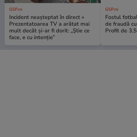
GSP.ro
GSP.ro
Incident neașteptat în direct »
Fostul fotba
Prezentatoarea TV a arătat mai
de fraudă cu 
mult decât și-ar fi dorit: „Știe ce
Profit de 3,
face, e cu intenție”