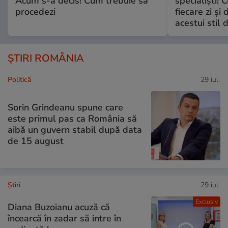
Acum s-a decis! Cum trebuie să
specialiști! 
procedezi
fiecare zi și 
acestui stil 
ȘTIRI ROMÂNIA
Politică
29 iul.
Sorin Grindeanu spune care
este primul pas ca România să
aibă un guvern stabil după data
de 15 august
Ştiri
29 iul.
Exclusiv
Diana Buzoianu acuză că
încearcă în zadar să intre în