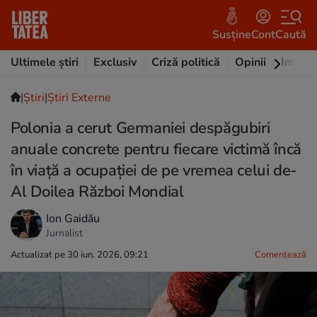
Susține
Cont
Caută
Ultimele știri
Exclusiv
Criză politică
Opinii
Intervi
|
Ştiri
|
Știri Externe
Polonia a cerut Germaniei despăgubiri
anuale concrete pentru fiecare victimă încă
în viață a ocupației de pe vremea celui de-
Al Doilea Război Mondial
Ion Gaidău
Jurnalist
Actualizat pe 30 iun. 2026, 09:21
Comentează