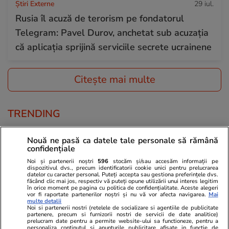
Știri Externe
29 iul.
Rusia îl acuză de terorism pe fondatorul
Telegram: Pavel Durov, anchetat sub acuzația
că aplicația sprijină serviciile secrete ucrainene
Citește mai multe
TRENDING
Politică
29 iul.
Nouă ne pasă ca datele tale personale să rămână
confidențiale
Ilie Bolojan, după oprirea ambelor reactoare
Noi și partenerii noștri
596
stocăm și/sau accesăm informații pe
de la Cernavodă: „Reduceți consumul de
dispozitivul dvs., precum identificatorii cookie unici pentru prelucrarea
datelor cu caracter personal. Puteți accepta sau gestiona preferințele dvs.
energie seara”
făcând clic mai jos, respectiv vă puteți opune utilizării unui interes legitim
în orice moment pe pagina cu politica de confidențialitate. Aceste alegeri
vor fi raportate partenerilor noștri și nu vă vor afecta navigarea.
Mai
multe detalii
Noi si partenerii nostri (retelele de socializare si agentiile de publicitate
Ştiri
29 iul.
partenere, precum si furnizorii nostri de servicii de date analitice)
prelucram date pentru a permite website-ului sa functioneze, pentru a
Diana Buzoianu acuză că încearcă în zadar să
personaliza continutul si anunturile publicitare afisate in functie de