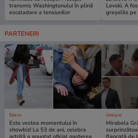
transmis Washingtonului în plină
Levski. A fo
escaladare a tensiunilor
greșelile pe
PARTENERI
Elle.ro
Unica.ro
Este vestea momentului în
Mirabela Gră
showbiz! La 53 de ani, celebra
surprinzătoar
actriță a anunțat oficial nașterea
flancată de 