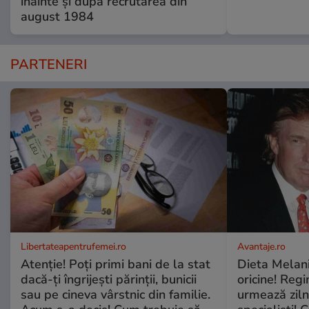
înainte și după recrutarea din
august 1984
PARTENERI
Libertateapentrufemei.ro
Avantaje.ro
Atenție! Poți primi bani de la stat
Dieta Melan
dacă-ți îngrijești părinții, bunicii
oricine! Regi
sau pe cineva vârstnic din familie.
urmează zilni