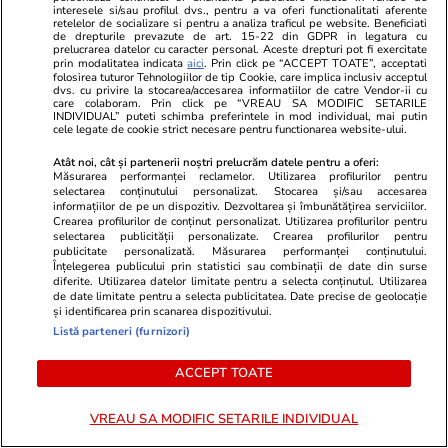
interesele si/sau profilul dvs., pentru a va oferi functionalitati aferente
intre în audiență la procuroarea generală a
retelelor de socializare si pentru a analiza traficul pe website. Beneficiati
de drepturile prevazute de art. 15-22 din GDPR in legatura cu
României: „Am rămas șocată!”
prelucrarea datelor cu caracter personal. Aceste drepturi pot fi exercitate
prin modalitatea indicata
aici
. Prin click pe “ACCEPT TOATE”, acceptati
folosirea tuturor Tehnologiilor de tip Cookie, care implica inclusiv acceptul
dvs. cu privire la stocarea/accesarea informatiilor de catre Vendor-ii cu
care colaboram. Prin click pe “VREAU SA MODIFIC SETARILE
Știri Externe
29 iul.
INDIVIDUAL” puteti schimba preferintele in mod individual, mai putin
cele legate de cookie strict necesare pentru functionarea website-ului.
Ultima noapte a prințului saudit găsit mort
Atât noi, cât și partenerii noștri prelucrăm datele pentru a oferi:
într-un hotel de lux din Londra: autopsia a
Măsurarea performanței reclamelor. Utilizarea profilurilor pentru
selectarea conținutului personalizat. Stocarea și/sau accesarea
dezvăluit cauza morții
informațiilor de pe un dispozitiv. Dezvoltarea și îmbunătățirea serviciilor.
Crearea profilurilor de conținut personalizat. Utilizarea profilurilor pentru
selectarea publicității personalizate. Crearea profilurilor pentru
publicitate personalizată. Măsurarea performanței conținutului.
Horoscop
29 iul.
Înțelegerea publicului prin statistici sau combinații de date din surse
diferite. Utilizarea datelor limitate pentru a selecta conținutul. Utilizarea
Horoscop 30 iulie 2026. Tauriii se interesează
de date limitate pentru a selecta publicitatea. Date precise de geolocație
și identificarea prin scanarea dispozitivului.
mai puțin ce se discută în spatele ușilor
Listă parteneri (furnizori)
închise, gestionează mai bine orice sursă de
stres
ACCEPT TOATE
VREAU SA MODIFIC SETARILE INDIVIDUAL