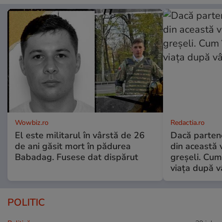
Wowbiz.ro
Redactia.ro
El este militarul în vârstă de 26
Dacă parten
de ani găsit mort în pădurea
din această v
Babadag. Fusese dat dispărut
greșeli. Cum 
viața după v
POLITIC