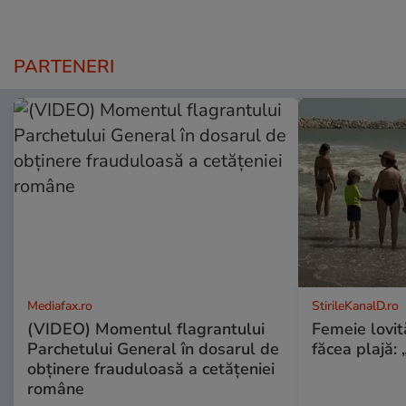
PARTENERI
Mediafax.ro
StirileKanalD.ro
(VIDEO) Momentul flagrantului
Femeie lovit
Parchetului General în dosarul de
făcea plajă: „
obținere frauduloasă a cetățeniei
române