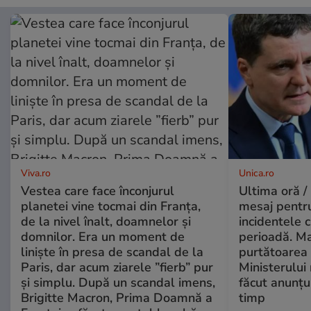
Viva.ro
Unica.ro
Vestea care face înconjurul
Ultima oră /
planetei vine tocmai din Franța,
mesaj pentr
de la nivel înalt, doamnelor și
incidentele 
domnilor. Era un moment de
perioadă. Ma
liniște în presa de scandal de la
purtătoarea 
Paris, dar acum ziarele ”fierb” pur
Ministerului
și simplu. După un scandal imens,
făcut anunțu
Brigitte Macron, Prima Doamnă a
timp