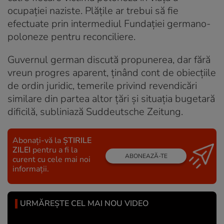
ocupației naziste. Plățile ar trebui să fie
efectuate prin intermediul Fundației germano-
poloneze pentru reconciliere.
Guvernul german discută propunerea, dar fără
vreun progres aparent, ținând cont de obiecțiile
de ordin juridic, temerile privind revendicări
similare din partea altor țări și situația bugetară
dificilă, subliniază Suddeutsche Zeitung.
Abonați-vă la
ȘTIRILE
ZILEI
pentru a fi la
ABONEAZĂ-TE
curent cu cele mai noi
informații.
URMĂREȘTE CEL MAI NOU VIDEO