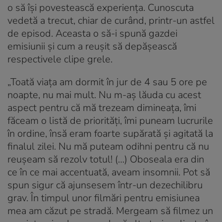
o să își povestească experiența. Cunoscuta
vedetă a trecut, chiar de curând, printr-un astfel
de episod. Aceasta o să-i spună gazdei
emisiunii și cum a reușit să depășească
respectivele clipe grele.
„Toată viața am dormit în jur de 4 sau 5 ore pe
noapte, nu mai mult. Nu m-aș lăuda cu acest
aspect pentru că mă trezeam dimineața, îmi
făceam o listă de priorități, îmi puneam lucrurile
în ordine, însă eram foarte supărată și agitată la
finalul zilei. Nu mă puteam odihni pentru că nu
reușeam să rezolv totul! (…) Oboseala era din
ce în ce mai accentuată, aveam insomnii. Pot să
spun sigur că ajunsesem într-un dezechilibru
grav. În timpul unor filmări pentru emisiunea
mea am căzut pe stradă. Mergeam să filmez un