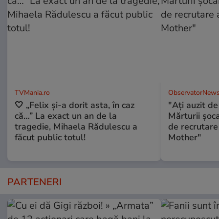
TVMania.ro
ObservatorNews
🤍 „Felix și-a dorit asta, în caz
"Aţi auzit 
că…” La exact un an de la
Mărturii şo
tragedie, Mihaela Rădulescu a
de recrutare
făcut public totul!
Mother"
PARTENERI