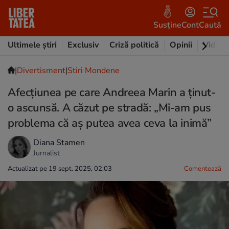
Susține
Cont
Caută
Ultimele știri
Exclusiv
Criză politică
Opinii
Video
|
Divertisment
|
Stiri Mondene
Afecțiunea pe care Andreea Marin a ținut-
o ascunsă. A căzut pe stradă: „Mi-am pus
problema că aș putea avea ceva la inimă”
Diana Stamen
Jurnalist
Actualizat pe 19 sept. 2025, 02:03
Comentează