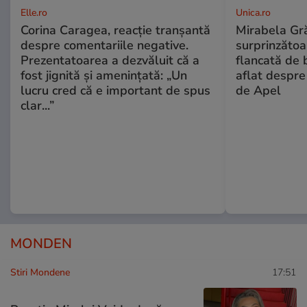
Elle.ro
Unica.ro
Corina Caragea, reacție tranșantă
Mirabela Gră
despre comentariile negative.
surprinzătoar
Prezentatoarea a dezvăluit că a
flancată de 
fost jignită și amenințată: „Un
aflat despre
lucru cred că e important de spus
de Apel
clar...”
MONDEN
Stiri Mondene
17:51