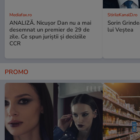
Mediafax.ro
StirileKanalD.ro
ANALIZĂ. Nicușor Dan nu a mai
Sorin Grinde
desemnat un premier de 29 de
lui Veștea
zile. Ce spun juriștii și deciziile
CCR
PROMO