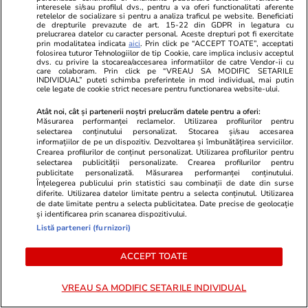
interesele si/sau profilul dvs., pentru a va oferi functionalitati aferente
retelelor de socializare si pentru a analiza traficul pe website. Beneficiati
Educație
14:14
de drepturile prevazute de art. 15-22 din GDPR in legatura cu
prelucrarea datelor cu caracter personal. Aceste drepturi pot fi exercitate
Admiterea la liceu, schimbare majoră din
prin modalitatea indicata
aici
. Prin click pe “ACCEPT TOATE”, acceptati
folosirea tuturor Tehnologiilor de tip Cookie, care implica inclusiv acceptul
2027. Școlile vor putea selecta elevii printr-un
dvs. cu privire la stocarea/accesarea informatiilor de catre Vendor-ii cu
care colaboram. Prin click pe “VREAU SA MODIFIC SETARILE
examen suplimentar. Sorin Ion: „Va fi pentru ei
INDIVIDUAL” puteti schimba preferintele in mod individual, mai putin
cele legate de cookie strict necesare pentru functionarea website-ului.
o șansă în plus. De ce să depindă viitorul lor
Atât noi, cât și partenerii noștri prelucrăm datele pentru a oferi:
doar de două examene?”
Măsurarea performanței reclamelor. Utilizarea profilurilor pentru
selectarea conținutului personalizat. Stocarea și/sau accesarea
informațiilor de pe un dispozitiv. Dezvoltarea și îmbunătățirea serviciilor.
Crearea profilurilor de conținut personalizat. Utilizarea profilurilor pentru
Știri Externe
06:30
selectarea publicității personalizate. Crearea profilurilor pentru
publicitate personalizată. Măsurarea performanței conținutului.
Savantul rus care făcea motoarele pentru
Înțelegerea publicului prin statistici sau combinații de date din surse
diferite. Utilizarea datelor limitate pentru a selecta conținutul. Utilizarea
rachete strategice și bombardiere a fost
de date limitate pentru a selecta publicitatea. Date precise de geolocație
lichidat: „Operațiune secretă a unităților lui
și identificarea prin scanarea dispozitivului.
Listă parteneri (furnizori)
Budanov”
ACCEPT TOATE
Știri România
10:48
VREAU SA MODIFIC SETARILE INDIVIDUAL
ANM a emis trei noi avertizări meteo de furtuni