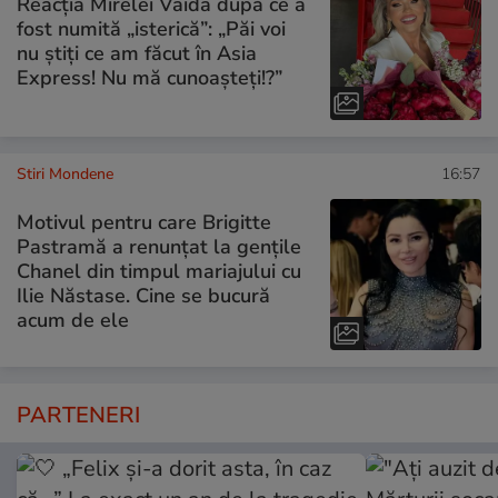
Reacția Mirelei Vaida după ce a
fost numită „isterică”: „Păi voi
nu știți ce am făcut în Asia
Express! Nu mă cunoașteți!?”
Stiri Mondene
16:57
Motivul pentru care Brigitte
Pastramă a renunțat la gențile
Chanel din timpul mariajului cu
Ilie Năstase. Cine se bucură
acum de ele
PARTENERI