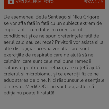
VEZI
GALERIA
FOTO
POZA
1 / 9
De asemenea, Bella Santiago și Nicu Grigore
se vor afla față în față cu un subiect extrem de
important – cum folosim corect aerul
condiționat și ce ne spun preferințele față de
aerul cald sau cel rece? Privitorii vor asista și la
alte discuții, iar aceștia vor afla care sunt
exercițiile de respirație care ne ajută să ne
calmăm, care sunt cele mai bune remedii
naturiste pentru a ne relaxa, care rețetă ajută
creierul și microbiomul și ce exerciții fizice ne
aduc starea de bine. Nici răspunsurile esențiale
din testul MediCOOL nu vor lipsi, astfel că
ediția nu poate fi ratată!