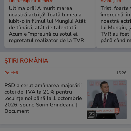
Libertateapentrufemei.ro
Avantaje.ro
Ultima oră! A murit marea
Trist, foarte
noastră actriță! Toată lumea a
împreună, în
iubit-o în filmul lui Mungiu! Atât
noastră actri
de tânără, atât de talentată.
lui Mungiu, ș
Acum e împreună cu soțul ei,
TVR au fost 
regretatul realizator de la TVR
până când mo
ȘTIRI ROMÂNIA
Politică
15:26
PSD a cerut amânarea majorării
cotei de TVA la 21% pentru
locuințe noi până la 1 octombrie
2026, spune Sorin Grindeanu |
Document