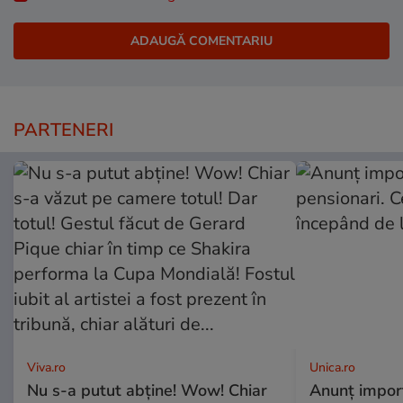
PARTENERI
Viva.ro
Unica.ro
Nu s-a putut abține! Wow! Chiar
Anunț impor