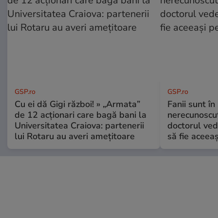
GSP.ro
GSP.ro
Cu ei dă Gigi război! » „Armata”
Fanii sunt în 
de 12 acționari care bagă bani la
nerecunoscut
Universitatea Craiova: partenerii
doctorul ved
lui Rotaru au averi amețitoare
să fie aceea