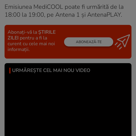
Emisiunea MediCOOL poate fi urmărită de la
18:00 la 19:00, pe Antena 1 și AntenaPLAY.
Abonați-vă la
ȘTIRILE
ZILEI
pentru a fi la
ABONEAZĂ-TE
curent cu cele mai noi
informații.
URMĂREȘTE CEL MAI NOU VIDEO