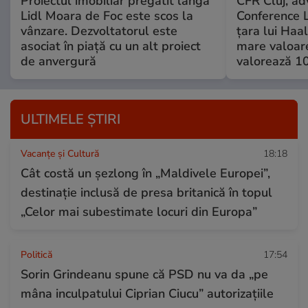
Proiectul imobiliar pregătit lângă
CFR Cluj, adv
Lidl Moara de Foc este scos la
Conference L
vânzare. Dezvoltatorul este
țara lui Haal
asociat în piață cu un alt proiect
mare valoare
de anvergură
valorează 10
ULTIMELE ȘTIRI
Vacanțe și Cultură
18:18
Cât costă un șezlong în „Maldivele Europei”,
destinație inclusă de presa britanică în topul
„Celor mai subestimate locuri din Europa”
Politică
17:54
Sorin Grindeanu spune că PSD nu va da „pe
mâna inculpatului Ciprian Ciucu” autorizațiile