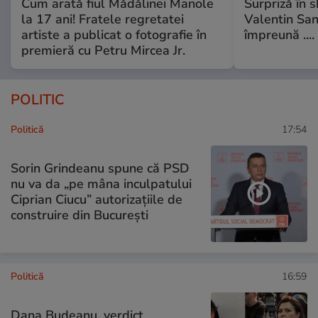
Cum arată fiul Mădălinei Manole
Surpriză în 
la 17 ani! Fratele regretatei
Valentin Sanf
artiste a publicat o fotografie în
împreună ....
premieră cu Petru Mircea Jr.
POLITIC
Politică
17:54
Sorin Grindeanu spune că PSD
nu va da „pe mâna inculpatului
Ciprian Ciucu” autorizațiile de
construire din București
Politică
16:59
Dana Budeanu, verdict