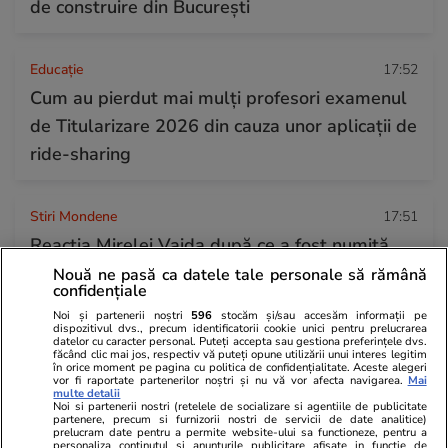
de construire din București
Educație
17:52
Cum au pierdut mai mulți profesori examenul
de Titularizare 2026 din cauza unor aplicații de
ride-sharing
Stiri Mondene
17:51
Reacția Mirelei Vaida după ce a fost numită
„isterică”: „Păi voi nu știți ce am făcut în Asia
Nouă ne pasă ca datele tale personale să rămână
confidențiale
Express! Nu mă cunoașteți!?”
Noi și partenerii noștri
596
stocăm și/sau accesăm informații pe
dispozitivul dvs., precum identificatorii cookie unici pentru prelucrarea
datelor cu caracter personal. Puteți accepta sau gestiona preferințele dvs.
făcând clic mai jos, respectiv vă puteți opune utilizării unui interes legitim
Citește mai multe
în orice moment pe pagina cu politica de confidențialitate. Aceste alegeri
vor fi raportate partenerilor noștri și nu vă vor afecta navigarea.
Mai
multe detalii
Noi si partenerii nostri (retelele de socializare si agentiile de publicitate
partenere, precum si furnizorii nostri de servicii de date analitice)
TRENDING
prelucram date pentru a permite website-ului sa functioneze, pentru a
personaliza continutul si anunturile publicitare afisate in functie de