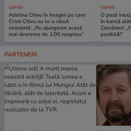
GSP.RO
GSP.RO
Adelina Chivu în imagini pe care
O poză inexp
Cristi Chivu nu le-a văzut
în bancă ală
niciodată: „Nu ajungeam acasă
Comăneci: „N
mai devreme de 1:00 noaptea”
posibilă!”
PARTENERI