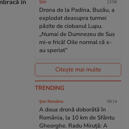
mbracă în
Ştiri
12:56
Drona de la Padina, Buzău, a
explodat deasupra turmei
păzite de ciobanul Lupu.
„Numai de Dumnezeu de Sus
mi-e frică! Oile normal că s-
au speriat”
Citește mai multe
TRENDING
Știri România
09:14
A doua dronă doborâtă în
România, la 10 km de Sfântu
Gheorghe. Radu Miruță: A