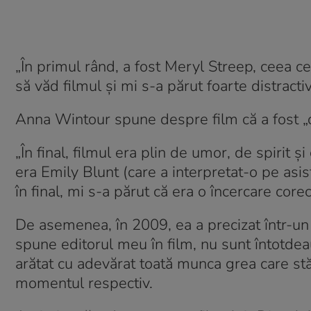
„În primul rând, a fost Meryl Streep, ceea 
să văd filmul și mi s-a părut foarte distracti
Anna Wintour spune despre film că a fost „o
„În final, filmul era plin de umor, de spirit
era Emily Blunt (care a interpretat-o pe asist
în final, mi s-a părut că era o încercare corec
De asemenea, în 2009, ea a precizat într-un i
spune editorul meu în film, nu sunt întotdeau
arătat cu adevărat toată munca grea care stă î
momentul respectiv.