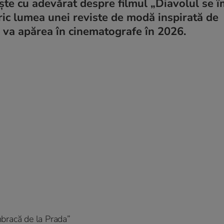
te cu adevărat despre filmul „Diavolul se î
iric lumea unei reviste de modă inspirată de
 va apărea în cinematografe în 2026.
bracă de la Prada”