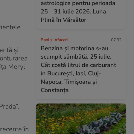
astrologice pentru perioada
25 – 31 iulie 2026. Luna
Plină în Vărsător
iențele
Bani și Afaceri
07:32
Benzina și motorina s-au
entă și
scumpit sâmbătă, 25 iulie.
 conturarea
Cât costă litrul de carburant
ița Meryl
în București, Iași, Cluj-
Napoca, Timișoara și
Constanța
Prada”,
 recente în