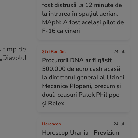
fost distrusă la 12 minute de
la intrarea în spațiul aerian.
MApN: A fost același pilot de
F-16 ca vineri
A timp de
Știri România
24 iul.
 „Diavolul
Procurorii DNA ar fi găsit
500.000 de euro cash acasă
la directorul general al Uzinei
Mecanice Plopeni, precum și
două ceasuri Patek Philippe
și Rolex
Horoscop
24 iul.
Horoscop Urania | Previziuni