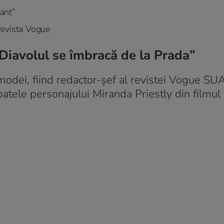
zant”
revista Vogue
Diavolul se îmbracă de la Prada”
odei, fiind redactor-șef al revistei Vogue SU
patele personajului Miranda Priestly din filmul