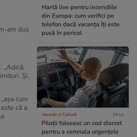
Hartă live pentru incendiile
din Europa: cum verifici pe
telefon dacă vacanța îți este
i m-am dus
pusă în pericol
. „Adică,
mitori. Și,
ă „așa cum
 este că a
Vacanțe și Cultură
24 iul.
la
Piloții folosesc un cod discret
pentru a semnala urgențele