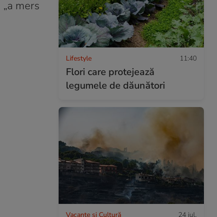
 „a mers
Lifestyle
11:40
Flori care protejează
legumele de dăunători
Vacanțe și Cultură
24 iul.