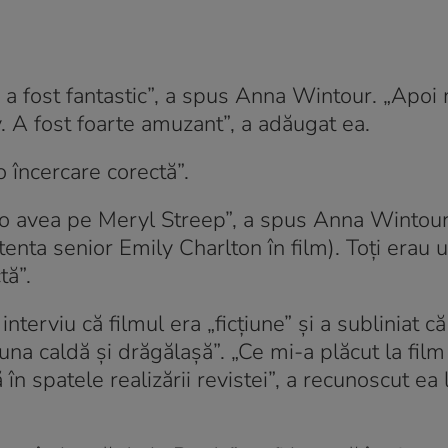
ce a fost fantastic”, a spus Anna Wintour. „Apo
v. A fost foarte amuzant”, a adăugat ea.
 încercare corectă”.
 și o avea pe Meryl Streep”, a spus Anna Wintour
enta senior Emily Charlton în film). Toți erau ui
tă”.
nterviu că filmul era „ficțiune” și a subliniat c
na caldă și drăgălașă”. „Ce mi-a plăcut la film
n spatele realizării revistei”, a recunoscut ea 