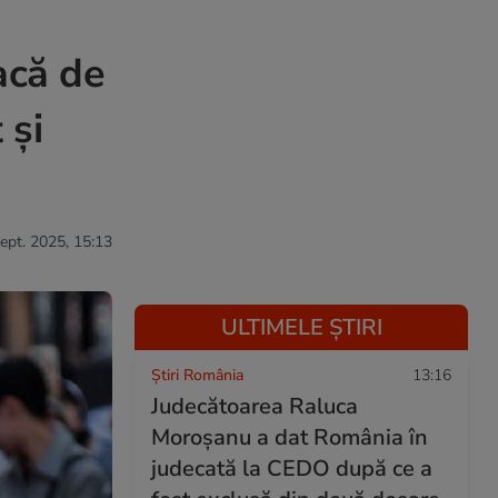
acă de
 și
sept. 2025, 15:13
ULTIMELE ȘTIRI
Știri România
13:16
Judecătoarea Raluca
Moroșanu a dat România în
judecată la CEDO după ce a