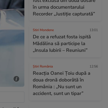
fost exclusă din două dosare
în urma documentarului
Recorder „Justiție capturată”
Stiri Mondene
13:01
De ce a refuzat fosta ispită
Mădălina să participe la
„Insula Iubirii – Reuniuni”
Știri România
12:56
Reacția Oanei Țoiu după a
doua dronă doborâtă în
România : „Nu sunt un
accident, sunt un tipar”