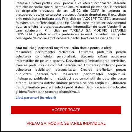
interesele si/sau profilul dvs., pentru a va oferi functionalitati aferente
viteză este interzis să circuli pe autostrăzile din
retelelor de socializare si pentru a analiza traficul pe website. Beneficiati
de drepturile prevazute de art. 15-22 din GDPR in legatura cu
Grecia
prelucrarea datelor cu caracter personal. Aceste drepturi pot fi exercitate
prin modalitatea indicata
aici
. Prin click pe “ACCEPT TOATE”, acceptati
folosirea tuturor Tehnologiilor de tip Cookie, care implica inclusiv acceptul
dvs. cu privire la stocarea/accesarea informatiilor de catre Vendor-ii cu
care colaboram. Prin click pe “VREAU SA MODIFIC SETARILE
Știri Externe
28 iul.
INDIVIDUAL” puteti schimba preferintele in mod individual, mai putin
cele legate de cookie strict necesare pentru functionarea website-ului.
Vremea în Grecia, în august 2026. Un „dom de
Atât noi, cât și partenerii noștri prelucrăm datele pentru a oferi:
căldură” ar putea aduce temperaturi extreme,
Măsurarea performanței reclamelor. Utilizarea profilurilor pentru
selectarea conținutului personalizat. Stocarea și/sau accesarea
de peste 44 grade Celsius
informațiilor de pe un dispozitiv. Dezvoltarea și îmbunătățirea serviciilor.
Crearea profilurilor de conținut personalizat. Utilizarea profilurilor pentru
selectarea publicității personalizate. Crearea profilurilor pentru
publicitate personalizată. Măsurarea performanței conținutului.
Horoscop
27 iul.
Înțelegerea publicului prin statistici sau combinații de date din surse
diferite. Utilizarea datelor limitate pentru a selecta conținutul. Utilizarea
Luna plină din 29 iulie deschide un nou capitol.
de date limitate pentru a selecta publicitatea. Date precise de geolocație
și identificarea prin scanarea dispozitivului.
Este momentul astral care îți poate schimba
Listă parteneri (furnizori)
direcția vieții
ACCEPT TOATE
Horoscop
28 iul.
VREAU SA MODIFIC SETARILE INDIVIDUAL
Horoscop 29 iulie 2026. Săgetătorii au șansa