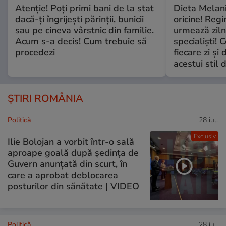
Atenție! Poți primi bani de la stat
Dieta Melan
dacă-ți îngrijești părinții, bunicii
oricine! Regi
sau pe cineva vârstnic din familie.
urmează zilni
Acum s-a decis! Cum trebuie să
specialiști! 
procedezi
fiecare zi și 
acestui stil 
ȘTIRI ROMÂNIA
Politică
28 iul.
Exclusiv
Ilie Bolojan a vorbit într-o sală
aproape goală după ședința de
Guvern anunțată din scurt, în
care a aprobat deblocarea
posturilor din sănătate | VIDEO
Politică
28 iul.