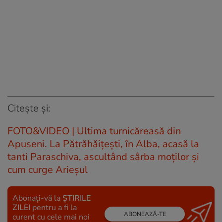
Citește și:
FOTO&VIDEO | Ultima turnicăreasă din
Apuseni. La Pătrăhăițești, în Alba, acasă la
tanti Paraschiva, ascultând sârba moților și
cum curge Arieșul
Abonați-vă la
ȘTIRILE
ZILEI
pentru a fi la
ABONEAZĂ-TE
curent cu cele mai noi