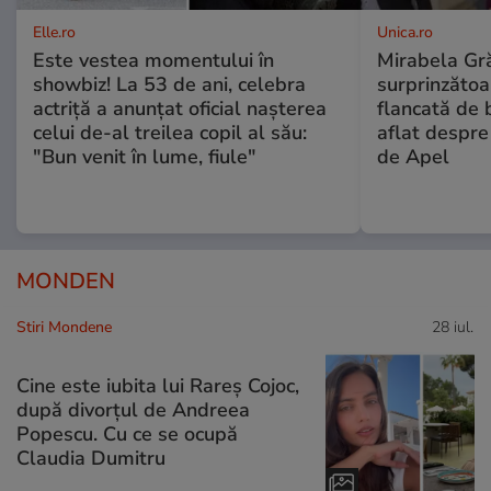
Elle.ro
Unica.ro
Este vestea momentului în
Mirabela Gră
showbiz! La 53 de ani, celebra
surprinzătoar
actriță a anunțat oficial nașterea
flancată de 
celui de-al treilea copil al său:
aflat despre
"Bun venit în lume, fiule"
de Apel
MONDEN
Stiri Mondene
28 iul.
Cine este iubita lui Rareș Cojoc,
după divorțul de Andreea
Popescu. Cu ce se ocupă
Claudia Dumitru