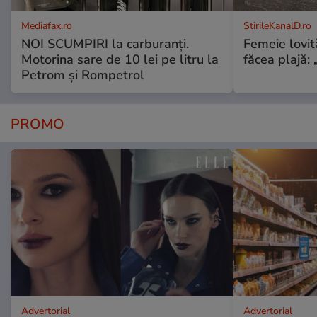
Mediafax.ro
StirileKanalD.ro
NOI SCUMPIRI la carburanți.
Femeie lovit
Motorina sare de 10 lei pe litru la
făcea plajă: „
Petrom și Rompetrol
PROMO
Advertorial
Advertorial