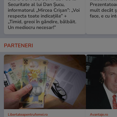
Securitate al lui Dan Șucu,
Prezentatoa
informatorul „Mircea Crișan”: „Voi
mult decât și
respecta toate indicațiile” +
face, e cu int
„Timid, greoi în gândire, bâlbâit.
Un mediocru necesar!”
PARTENERI
Libertateapentrufemei.ro
Avantaje.ro