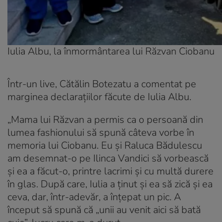
Iulia Albu, la înmormântarea lui Răzvan Ciobanu
Într-un live, Cătălin Botezatu a comentat pe
marginea declarațiilor făcute de Iulia Albu.
„Mama lui Răzvan a permis ca o persoană din
lumea fashionului să spună câteva vorbe în
memoria lui Ciobanu. Eu și Raluca Bădulescu
am desemnat-o pe Ilinca Vandici să vorbească
și ea a făcut-o, printre lacrimi și cu multă durere
în glas. După care, Iulia a ținut și ea să zică și ea
ceva, dar, într-adevăr, a înțepat un pic. A
început să spună că „unii au venit aici să bată