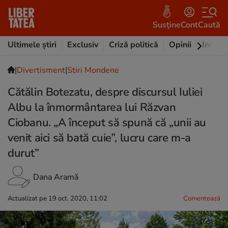
Susține
Cont
Caută
Ultimele știri
Exclusiv
Criză politică
Opinii
Intervi
|
Divertisment
|
Stiri Mondene
Cătălin Botezatu, despre discursul Iuliei
Albu la înmormântarea lui Răzvan
Ciobanu. „A început să spună că „unii au
venit aici să bată cuie”, lucru care m-a
durut”
Dana Aramă
Actualizat pe 19 oct. 2020, 11:02
Comentează