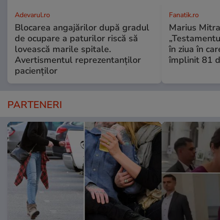
Adevarul.ro
Fanatik.ro
Blocarea angajărilor după gradul
Marius Mitra
de ocupare a paturilor riscă să
„Testamentul
lovească marile spitale.
în ziua în car
Avertismentul reprezentanților
împlinit 81 d
pacienților
PARTENERI