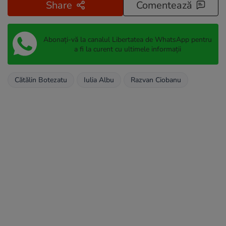
Share
Comentează
Abonați-vă la canalul Libertatea de WhatsApp pentru
a fi la curent cu ultimele informații
Cătălin Botezatu
Iulia Albu
Razvan Ciobanu