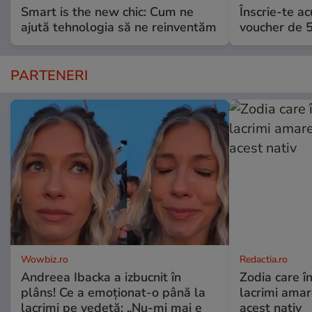
Smart is the new chic: Cum ne
Înscrie-te ac
ajută tehnologia să ne reinventăm
voucher de 5
PARTENERI
Wowbiz.ro
Redactia.ro
Andreea Ibacka a izbucnit în
Zodia care în
plâns! Ce a emoționat-o până la
lacrimi ama
lacrimi pe vedetă: „Nu-mi mai e
acest nativ