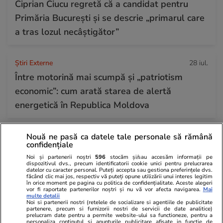
Ciprian Ciucu regretă că a candidat pentru
Primăria București și se descrie „primarul care
a tras lozul necâștigător”
Știri Externe
28 iul.
Între motorină mai scumpă și „patriotism
economic”: cum arată starea de alertă
energetică în Republica Moldova
Citește mai multe
Nouă ne pasă ca datele tale personale să rămână
confidențiale
Noi și partenerii noștri
596
stocăm și/sau accesăm informații pe
dispozitivul dvs., precum identificatorii cookie unici pentru prelucrarea
TRENDING
datelor cu caracter personal. Puteți accepta sau gestiona preferințele dvs.
făcând clic mai jos, respectiv vă puteți opune utilizării unui interes legitim
în orice moment pe pagina cu politica de confidențialitate. Aceste alegeri
vor fi raportate partenerilor noștri și nu vă vor afecta navigarea.
Mai
Auto
28 iul.
multe detalii
Noi si partenerii nostri (retelele de socializare si agentiile de publicitate
Amendă 2.000 de euro și suspendarea
partenere, precum si furnizorii nostri de servicii de date analitice)
prelucram date pentru a permite website-ului sa functioneze, pentru a
permisului auto pe loc, timp de un an: cu ce
personaliza continutul si anunturile publicitare afisate in functie de