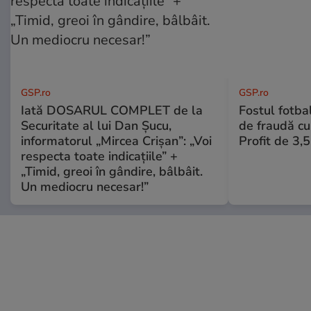
GSP.ro
GSP.ro
Iată DOSARUL COMPLET de la
Fostul fotba
Securitate al lui Dan Șucu,
de fraudă cu 
informatorul „Mircea Crișan”: „Voi
Profit de 3,
respecta toate indicațiile” +
„Timid, greoi în gândire, bâlbâit.
Un mediocru necesar!”