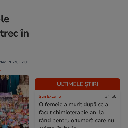
ele
trec în
 dec. 2024, 02:01
ă
ULTIMELE ȘTIRI
Știri Externe
24 iul.
O femeie a murit după ce a
făcut chimioterapie ani la
rând pentru o tumoră care nu