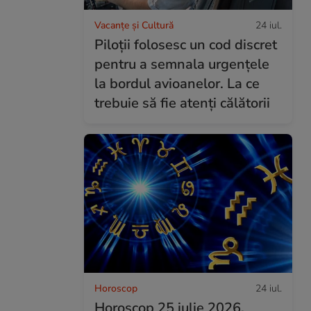
Vacanțe și Cultură
24 iul.
Piloții folosesc un cod discret
pentru a semnala urgențele
la bordul avioanelor. La ce
trebuie să fie atenți călătorii
Horoscop
24 iul.
Horoscop 25 iulie 2026.