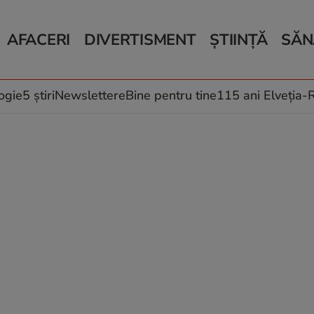
AFACERI
DIVERTISMENT
ȘTIINȚĂ
SĂN
Bani și Afaceri
Monden
Știri Știință
Știri 
Auto
Horoscop
Schimbări climati
Relații
Locuri de muncă
Muzică și Filme
Rețete
ogie
5 știri
Newslettere
Bine pentru tine
115 ani Elveția
Imobiliare.ro
Vacanțe și Cultură
Fructe
eJobs.ro
Îngriji