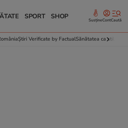
ĂTATE
SPORT
SHOP
Susține
Cont
Caută
Sănătate și Fitness
ce
 culinare
-România
Știri Verificate by Factual
Sănătatea ca stil de vi
 și legume
rea plantelor