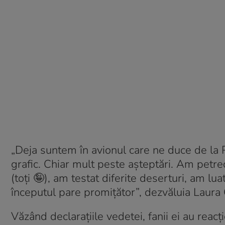
„Deja suntem în avionul care ne duce de la 
grafic. Chiar mult peste așteptări. Am petr
(toți 🤪), am testat diferite deserturi, am 
începutul pare promițător”, dezvăluia Laura C
Văzând declarațiile vedetei, fanii ei au reacț