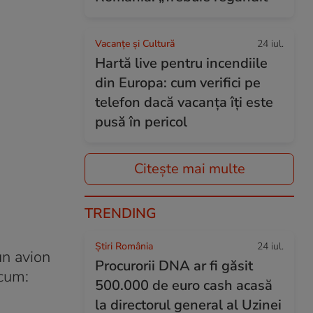
Vacanțe și Cultură
24 iul.
Hartă live pentru incendiile
din Europa: cum verifici pe
telefon dacă vacanța îți este
pusă în pericol
Citește mai multe
TRENDING
Știri România
24 iul.
un avion
Procurorii DNA ar fi găsit
acum:
500.000 de euro cash acasă
la directorul general al Uzinei