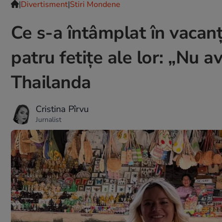
|
Divertisment
|
Stiri Mondene
Ce s-a întâmplat în vacanț
patru fetițe ale lor: „Nu a
Thailanda
Cristina Pîrvu
Jurnalist