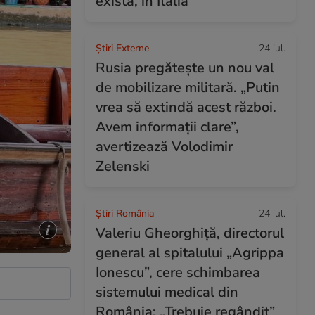
exista, în Italia
Știri Externe
24 iul.
Rusia pregătește un nou val
de mobilizare militară. „Putin
vrea să extindă acest război.
Avem informații clare”,
avertizează Volodimir
Zelenski
Știri România
24 iul.
Valeriu Gheorghiță, directorul
general al spitalului „Agrippa
Ionescu”, cere schimbarea
sistemului medical din
România: „Trebuie regândit”