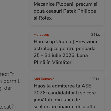
Mecanice Plopeni, precum și
două ceasuri Patek Philippe
și Rolex
Horoscop
24 iul.
Horoscop Urania | Previziuni
astrologice pentru perioada
25 – 31 iulie 2026. Luna
Plină în Vărsător
fect în
Știri România
23 iul.
am dormit
Haos la admiterea la ASE
g, dar
2026: candidaților li se cere
jumătate din taxa de
lecat în
școlarizare înainte de a afla