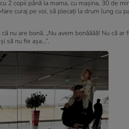
ec cu 2 copii până la mama, cu mașina, 30 de min
„Mare curaj pe voi, să plecați la drum lung cu pa
t că nu are bonă. „Nu avem bonăăăă! Nu că ar fi
i să nu fie așa…”.