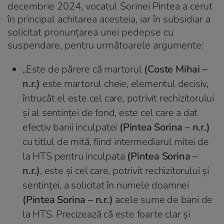
decembrie 2024, vocatul Sorinei Pintea a cerut
în principal achitarea acesteia, iar în subsidiar a
solicitat pronunțarea unei pedepse cu
suspendare, pentru următoarele argumente:
„Este de părere că martorul
(Coste Mihai –
n.r.)
este martorul cheie, elementul decisiv,
întrucât el este cel care, potrivit rechizitorului
și al sentinței de fond, este cel care a dat
efectiv banii inculpatei
(Pintea Sorina – n.r.)
cu titlul de mită, fiind intermediarul mitei de
la HTS pentru inculpata
(Pintea Sorina –
n.r.)
, este și cel care, potrivit rechizitorului și
sentinței, a solicitat în numele doamnei
(Pintea Sorina – n.r.)
acele sume de bani de
la HTS. Precizează că este foarte clar şi