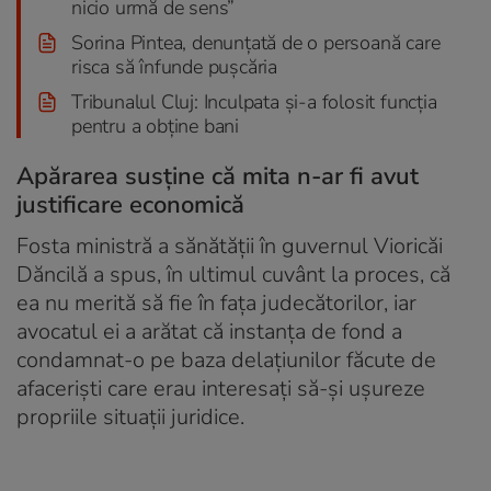
nicio urmă de sens”
Sorina Pintea, denunțată de o persoană care
risca să înfunde pușcăria
Tribunalul Cluj: Inculpata și-a folosit funcția
pentru a obține bani
Apărarea susține că mita n-ar fi avut
justificare economică
Fosta ministră a sănătății în guvernul Vioricăi
Dăncilă a spus, în ultimul cuvânt la proces, că
ea nu merită să fie în fața judecătorilor, iar
avocatul ei a arătat că instanța de fond a
condamnat-o pe baza delațiunilor făcute de
afaceriști care erau interesați să-și ușureze
propriile situații juridice.