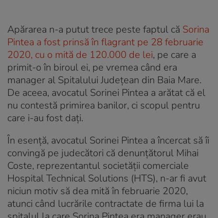
Apărarea n-a putut trece peste faptul că
Sorina
Pintea a fost prinsă în flagrant pe 28 februarie
2020, cu o mită de 120.000 de lei
, pe care a
primit-o în biroul ei, pe vremea când era
manager al Spitalului Județean din Baia Mare.
De aceea, avocatul Sorinei Pintea a arătat că el
nu contestă primirea banilor, ci scopul pentru
care i-au fost dați.
În esență, avocatul Sorinei Pintea a încercat să îi
convingă pe judecători că denunțătorul Mihai
Coste, reprezentantul societății comerciale
Hospital Technical Solutions (HTS), n-ar fi avut
niciun motiv să dea mită în februarie 2020,
atunci când lucrările contractate de firma lui la
spitalul la care Sorina Pintea era manager erau