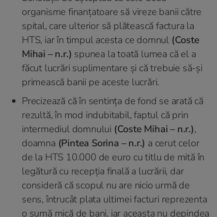
organisme finanțatoare să vireze banii către
spital, care ulterior să plătească factura la
HTS, iar în timpul acesta ce domnul
(Coste
Mihai – n.r.)
spunea la toată lumea că el a
făcut lucrări suplimentare și că trebuie să-și
primească banii pe aceste lucrări.
Precizează că în sentința de fond se arată că
rezultă, în mod indubitabil, faptul că prin
intermediul domnului
(Coste Mihai – n.r.)
,
doamna
(Pintea Sorina – n.r.)
a cerut celor
de la HTS 10.000 de euro cu titlu de mită în
legătură cu recepția finală a lucrării, dar
consideră că scopul nu are nicio urmă de
sens, întrucât plata ultimei facturi reprezenta
o sumă mică de bani, iar aceasta nu depindea