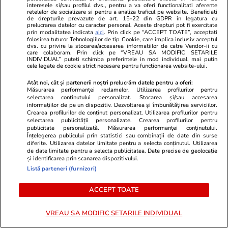
interesele si/sau profilul dvs., pentru a va oferi functionalitati aferente
domnul
(Coste – n.r.)
consideră că este cu o
retelelor de socializare si pentru a analiza traficul pe website. Beneficiati
de drepturile prevazute de art. 15-22 din GDPR in legatura cu
situație similară.
prelucrarea datelor cu caracter personal. Aceste drepturi pot fi exercitate
prin modalitatea indicata
aici
. Prin click pe “ACCEPT TOATE”, acceptati
folosirea tuturor Tehnologiilor de tip Cookie, care implica inclusiv acceptul
Precizează că nu au contestat niciodată
dvs. cu privire la stocarea/accesarea informatiilor de catre Vendor-ii cu
care colaboram. Prin click pe “VREAU SA MODIFIC SETARILE
INDIVIDUAL” puteti schimba preferintele in mod individual, mai putin
primirea banilor de către doamna
(Pintea –
cele legate de cookie strict necesare pentru functionarea website-ului.
n.r.)
, ceea ce au contestat este scopul,
Atât noi, cât și partenerii noștri prelucrăm datele pentru a oferi:
primirea banilor este clară și dovedită. Arată
Măsurarea performanței reclamelor. Utilizarea profilurilor pentru
selectarea conținutului personalizat. Stocarea și/sau accesarea
că după aproape două luni de la terminarea
informațiilor de pe un dispozitiv. Dezvoltarea și îmbunătățirea serviciilor.
Crearea profilurilor de conținut personalizat. Utilizarea profilurilor pentru
contractului în luna decembrie domnul
selectarea publicității personalizate. Crearea profilurilor pentru
publicitate personalizată. Măsurarea performanței conținutului.
(Coste – n.r.)
precizează că l-ar fi trimis
Înțelegerea publicului prin statistici sau combinații de date din surse
diferite. Utilizarea datelor limitate pentru a selecta conținutul. Utilizarea
doamna
(Pintea – n.r.)
să ceară mită 7% din
de date limitate pentru a selecta publicitatea. Date precise de geolocație
și identificarea prin scanarea dispozitivului.
valoarea contractului, adică 170.000 de lei,
Listă parteneri (furnizori)
dintre care 10.000 de euro s-ar fi plătit în
ACCEPT TOATE
decembrie, deci mai rămâne 120.000 de lei.
Consideră că nu este rezonabil ca un
VREAU SA MODIFIC SETARILE INDIVIDUAL