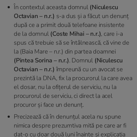
În contextul aceasta domnul
(Niculescu
Octavian – n.r.)
s-a dus și a făcut un denunț
după ce a primit două telefoane insistente
de la domnul
(Coste Mihai – n.r.)
, care i-a
spus că trebuie să se întâlnească, că vine de
la (Baia Mare – n.r.) din partea doamnei
(Pintea Sorina – n.r.)
. Domnul
(Niculescu
Octavian – n.r.)
împreună cu un avocat se
prezintă la DNA, fix la procurorul la care avea
el dosar, nu la ofițerul de serviciu, nu la
procurorul de serviciu, ci direct la acel
procuror și face un denunț.
Precizează că în denunțul acela nu spune
nimica despre prezumtiva mită pe care ar fi
dat-o cu doar două luni înainte şi explicația