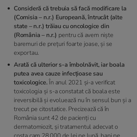
Consideră că trebuia să facă modificare la
(Comisia – n.r.) Europeană, întrucât (alte
state – n.r.) trăiau cu oncologice din
(România – n.r.)
pentru că avem niște
baremuri de prețuri foarte joase, şi se
exportau.
Arată că ulterior s-a îmbolnăvit, iar boala
putea avea cauze infecţioase sau
toxicologice.
În anul 2021 şi-a verificat
toxicologia şi s-a constatat că boala este
ireversibilă și evoluează nu în sensul bun şi a
trecut pe citostatice. Precizează că în
România sunt 42 de pacienți cu
dermatomiozit, şi tratamentul adecvat o
costa cam 28.000 de lei pe lună, bani pe