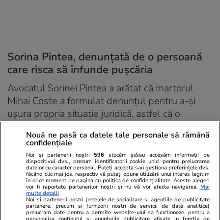
Sorina Pintea, denunțată de o persoană
care risca să înfunde pușcăria
Avocatul Sorinei Pintea a arătat că martorul
Mihai Coste a formulat denunțul pentru a-și
ușura propria situație juridică, astfel că o
eventuală soluție de condamnare a clientei lui
Nouă ne pasă ca datele tale personale să rămână
nu se poate fundamenta pe susținerile
confidențiale
acestuia:
Noi și partenerii noștri
596
stocăm și/sau accesăm informații pe
dispozitivul dvs., precum identificatorii cookie unici pentru prelucrarea
datelor cu caracter personal. Puteți accepta sau gestiona preferințele dvs.
„Arată că legea nu permite să fondezi
făcând clic mai jos, respectiv vă puteți opune utilizării unui interes legitim
în orice moment pe pagina cu politica de confidențialitate. Aceste alegeri
vor fi raportate partenerilor noștri și nu vă vor afecta navigarea.
Mai
condamnarea unei persoane de o manieră
multe detalii
Noi si partenerii nostri (retelele de socializare si agentiile de publicitate
determinată pe o persoană care are calitate
partenere, precum si furnizorii nostri de servicii de date analitice)
prelucram date pentru a permite website-ului sa functioneze, pentru a
de denunțător sau cu o situație similară, iar
personaliza continutul si anunturile publicitare afisate in functie de