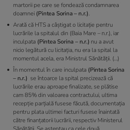
martorii pe care se fondează condamnarea
doamnei
(Pintea Sorina – n.r.)
.
Arată că HTS a câștigat o licitație pentru
lucrările la spitalul din (Baia Mare – n.r.), iar
inculpata
(Pintea Sorina – n.r.)
nu a avut
nicio legătură cu licitația, nu era la spital la
momentul acela, era Ministrul Sănătății. (…)
În momentul în care inculpata
(Pintea Sorina
– n.r.)
se întoarce la spital precizează că
lucrările erau aproape finalizate, se plătise
cam 85% din valoarea contractului, ultima
recepție parțială fusese făcută, documentația
pentru plata ultimei facturi fusese înaintată
către finanțatorii lucrării, respectiv Ministerul
Sănătății. Se așteptau ca cele două