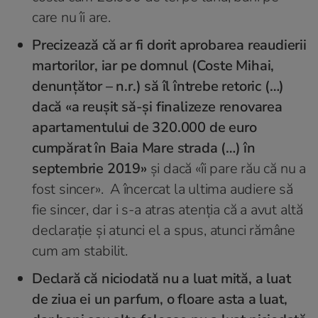
care nu îi are.
Precizează că ar fi dorit aprobarea reaudierii
martorilor, iar pe domnul (Coste Mihai,
denunțător – n.r.) să îl întrebe retoric (…)
dacă
«a reușit să-și finalizeze renovarea
apartamentului de 320.000 de euro
cumpărat în Baia Mare strada (…) în
septembrie 2019»
şi dacă
«îi pare rău că nu a
fost sincer»
. A încercat la ultima audiere să
fie sincer, dar i s-a atras atenția că a avut altă
declarație și atunci el a spus, atunci rămâne
cum am stabilit.
Declară că niciodată nu a luat mită, a luat
de ziua ei un parfum, o floare asta a luat,