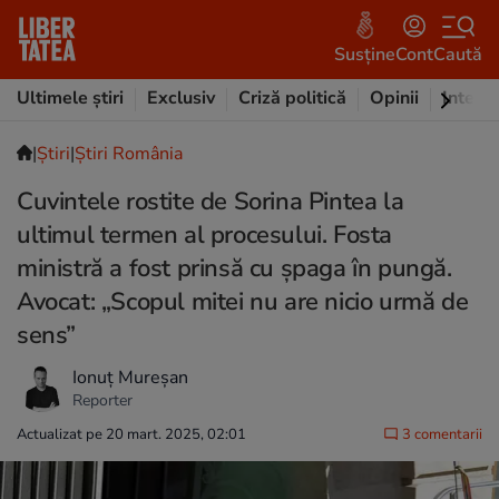
Susține
Cont
Caută
Ultimele știri
Exclusiv
Criză politică
Opinii
Intervi
|
Ştiri
|
Știri România
Cuvintele rostite de Sorina Pintea la
ultimul termen al procesului. Fosta
ministră a fost prinsă cu șpaga în pungă.
Avocat: „Scopul mitei nu are nicio urmă de
sens”
Ionuț Mureșan
Reporter
Actualizat pe 20 mart. 2025, 02:01
3 comentarii