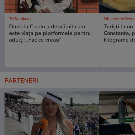
TVMania.ro
ObservatorNews
Daniela Crudu a dezvăluit cum
Turiști la un
este viața pe platformele pentru
Constanța, p
adulți: „Fac ce vreau”
kilograme d
PARTENERI