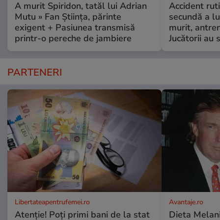
A murit Spiridon, tatăl lui Adrian
Accident ruti
Mutu » Fan Știința, părinte
secundă a lu
exigent + Pasiunea transmisă
murit, antre
printr-o pereche de jambiere
Jucătorii au s
PARTENERI
Libertateapentrufemei.ro
Avantaje.ro
Atenție! Poți primi bani de la stat
Dieta Melan