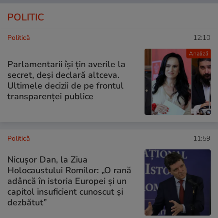
POLITIC
Politică
12:10
Analiză
Parlamentarii își țin averile la
secret, deși declară altceva.
Ultimele decizii de pe frontul
transparenței publice
Politică
11:59
Nicuşor Dan, la Ziua
Holocaustului Romilor: „O rană
adâncă în istoria Europei și un
capitol insuficient cunoscut și
dezbătut”