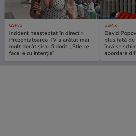
GSP.ro
GSP.ro
Incident neașteptat în direct »
David Popovi
Prezentatoarea TV a arătat mai
plus față de
mult decât și-ar fi dorit: „Știe ce
încă se schi
face, e cu intenție”
abordare dif