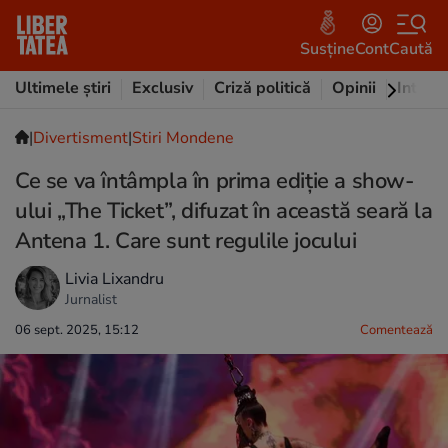
Susține
Cont
Caută
Ultimele știri
Exclusiv
Criză politică
Opinii
Intervi
|
Divertisment
|
Stiri Mondene
Ce se va întâmpla în prima ediție a show-
ului „The Ticket”, difuzat în această seară la
Antena 1. Care sunt regulile jocului
Livia Lixandru
Jurnalist
06 sept. 2025, 15:12
Comentează