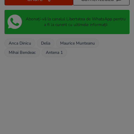
Abonați-vă la canalul Libertatea de WhatsApp pentru
a fi la curent cu ultimele informații
Anca Dinicu
Delia
Maurice Munteanu
Mihai Bendeac
Antena 1