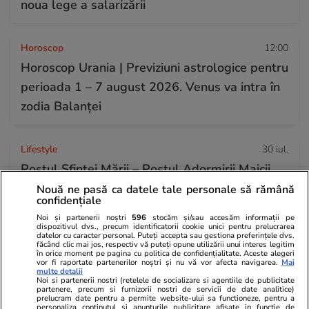
noua lege a salarizării
Horoscop
12:00
Horoscop Urania | Previziuni astrologice pentru
perioada 1 – 7 august 2026. Venus va intra în
zodia Balanței
Lifestyle
30 iul.
Postul Sfintei Mării – Postul Adormirii Maicii
Domnului. Ce se mănâncă în post
Nouă ne pasă ca datele tale personale să rămână
confidențiale
Noi și partenerii noștri
596
stocăm și/sau accesăm informații pe
dispozitivul dvs., precum identificatorii cookie unici pentru prelucrarea
Știri România
30 iul.
datelor cu caracter personal. Puteți accepta sau gestiona preferințele dvs.
făcând clic mai jos, respectiv vă puteți opune utilizării unui interes legitim
Rezultatele loto din 30 iulie 2026. Numerele
în orice moment pe pagina cu politica de confidențialitate. Aceste alegeri
vor fi raportate partenerilor noștri și nu vă vor afecta navigarea.
Mai
câștigătoare extrase joi
multe detalii
Noi si partenerii nostri (retelele de socializare si agentiile de publicitate
partenere, precum si furnizorii nostri de servicii de date analitice)
prelucram date pentru a permite website-ului sa functioneze, pentru a
personaliza continutul si anunturile publicitare afisate in functie de