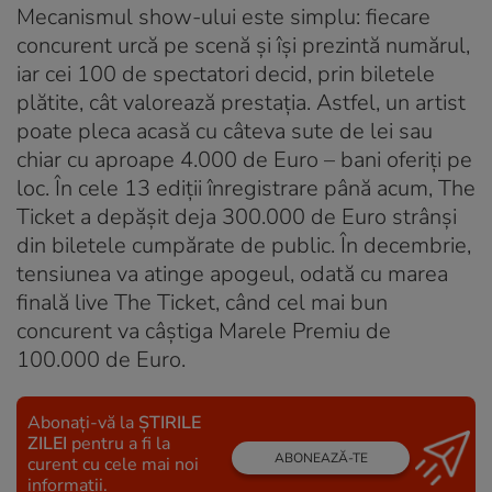
Mecanismul show-ului este simplu: fiecare
concurent urcă pe scenă și își prezintă numărul,
iar cei 100 de spectatori decid, prin biletele
plătite, cât valorează prestația. Astfel, un artist
poate pleca acasă cu câteva sute de lei sau
chiar cu aproape 4.000 de Euro – bani oferiți pe
loc. În cele 13 ediții înregistrare până acum, The
Ticket a depășit deja 300.000 de Euro strânși
din biletele cumpărate de public. În decembrie,
tensiunea va atinge apogeul, odată cu marea
finală live The Ticket, când cel mai bun
concurent va câștiga Marele Premiu de
100.000 de Euro.
Abonați-vă la
ȘTIRILE
ZILEI
pentru a fi la
ABONEAZĂ-TE
curent cu cele mai noi
informații.