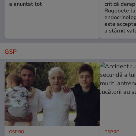
a anunțat tot
critică derap
Rogobete la
endocrinolog
este accepta
a stârnit valu
GSP
GSP.RO
GSP.RO