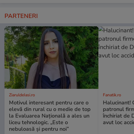
PARTENERI
ZiaruldeIasi.ro
Fanatik.ro
Motivul interesant pentru care o
Halucinant! 
elevă din rural cu o medie de top
patronul fir
la Evaluarea Națională a ales un
închiriat de 
liceu tehnologic. „Este o
avut loc acci
nebuloasă și pentru noi”