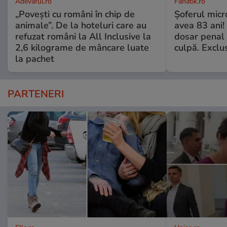
Adevarul.ro
Fanatik.ro
„Povești cu români în chip de
Șoferul micr
animale”. De la hoteluri care au
avea 83 ani! 
refuzat români la All Inclusive la
dosar penal 
2,6 kilograme de mâncare luate
culpă. Exclu
la pachet
PARTENERI