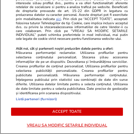
interesele si/sau profilul dvs., pentru a va oferi functionalitati aferente
retelelor de socializare si pentru a analiza traficul pe website. Beneficiati
de drepturile prevazute de art. 15-22 din GDPR in legatura cu
prelucrarea datelor cu caracter personal. Aceste drepturi pot fi exercitate
prin modalitatea indicata
aici
. Prin click pe “ACCEPT TOATE”, acceptati
folosirea tuturor Tehnologiilor de tip Cookie, care implica inclusiv acceptul
dvs. cu privire la stocarea/accesarea informatiilor de catre Vendor-ii cu
care colaboram. Prin click pe “VREAU SA MODIFIC SETARILE
INDIVIDUAL” puteti schimba preferintele in mod individual, mai putin
cele legate de cookie strict necesare pentru functionarea website-ului.
Atât noi, cât și partenerii noștri prelucrăm datele pentru a oferi:
Măsurarea performanței reclamelor. Utilizarea profilurilor pentru
selectarea conținutului personalizat. Stocarea și/sau accesarea
informațiilor de pe un dispozitiv. Dezvoltarea și îmbunătățirea serviciilor.
Crearea profilurilor de conținut personalizat. Utilizarea profilurilor pentru
Vacanțe și Cultură
12:13
Horoscop
selectarea publicității personalizate. Crearea profilurilor pentru
publicitate personalizată. Măsurarea performanței conținutului.
Unde poți zbura cel mai ușor din
Horoscop Ur
Înțelegerea publicului prin statistici sau combinații de date din surse
diferite. Utilizarea datelor limitate pentru a selecta conținutul. Utilizarea
Europa: clasamentul
pentru Rac. 
de date limitate pentru a selecta publicitatea. Date precise de geolocație
aeroporturilor cu cele mai multe
perioada 1 
și identificarea prin scanarea dispozitivului.
Listă parteneri (furnizori)
curse directe
ACCEPT TOATE
VREAU SA MODIFIC SETARILE INDIVIDUAL
Tehnologie
13 iul.