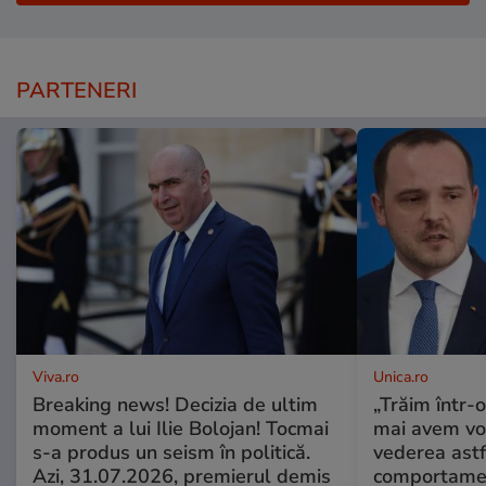
PARTENERI
Viva.ro
Unica.ro
Breaking news! Decizia de ultim
„Trăim într-
moment a lui Ilie Bolojan! Tocmai
mai avem vo
s-a produs un seism în politică.
vederea astf
Azi, 31.07.2026, premierul demis
comportamen