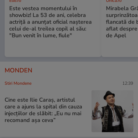
Elle.ro
Unica.ro
Este vestea momentului în
Mirabela Gră
showbiz! La 53 de ani, celebra
surprinzătoar
actriță a anunțat oficial nașterea
flancată de 
celui de-al treilea copil al său:
aflat despre
"Bun venit în lume, fiule"
de Apel
MONDEN
Stiri Mondene
12:39
Cine este Ilie Caraș, artistul
care a ajuns la spital din cauza
injecțiilor de slăbit: „Eu nu mai
recomand așa ceva”