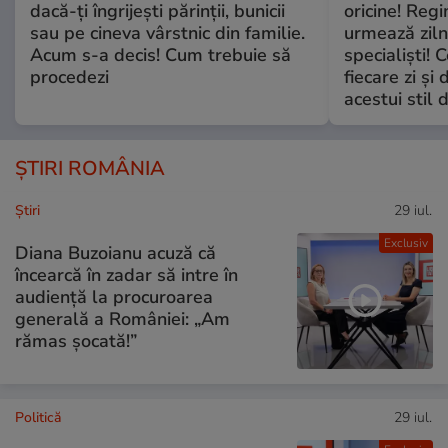
dacă-ți îngrijești părinții, bunicii
oricine! Regi
sau pe cineva vârstnic din familie.
urmează zilni
Acum s-a decis! Cum trebuie să
specialiști! 
procedezi
fiecare zi și 
acestui stil 
ȘTIRI ROMÂNIA
Ştiri
29 iul.
Exclusiv
Diana Buzoianu acuză că
încearcă în zadar să intre în
audiență la procuroarea
generală a României: „Am
rămas șocată!”
Politică
29 iul.