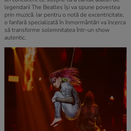
legendarii The Beatles își va spune povestea
prin muzică. Iar pentru o notă de excentricitate,
o fanfară specializată în înmormântări va încerca
să transforme solemnitatea într-un show
autentic.