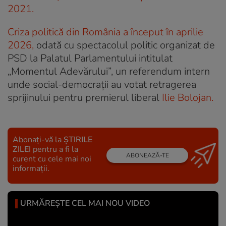
2021.
Criza politică din România a început în aprilie
2026,
odată cu spectacolul politic organizat de
PSD la Palatul Parlamentului intitulat
„Momentul Adevărului”, un referendum intern
unde social-democrații au votat retragerea
sprijinului pentru premierul liberal
Ilie Bolojan.
Abonați-vă la
ȘTIRILE
ZILEI
pentru a fi la
ABONEAZĂ-TE
curent cu cele mai noi
informații.
URMĂREȘTE CEL MAI NOU VIDEO