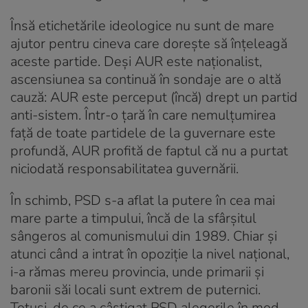
Însă etichetările ideologice nu sunt de mare
ajutor pentru cineva care dorește să înțeleagă
aceste partide. Deși AUR este naționalist,
ascensiunea sa continuă în sondaje are o altă
cauză: AUR este perceput (încă) drept un partid
anti-sistem. Într-o țară în care nemulțumirea
față de toate partidele de la guvernare este
profundă, AUR profită de faptul că nu a purtat
niciodată responsabilitatea guvernării.
În schimb, PSD s-a aflat la putere în cea mai
mare parte a timpului, încă de la sfârșitul
sângeros al comunismului din 1989. Chiar și
atunci când a intrat în opoziție la nivel național,
i-a rămas mereu provincia, unde primarii și
baronii săi locali sunt extrem de puternici.
Totuși, de ce a câștigat PSD alegerile în mod