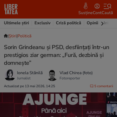
Susține
Cont
Caută
Ultimele știri
Exclusiv
Criză politică
Opinii
Intervi
|
Ştiri
|
Politică
Sorin Grindeanu și PSD, desființați într-un
prestigios ziar german: „Fură, dezbină și
domnește”
Ionela Stănilă
Vlad Chirea (foto)
Jurnalist
Fotoreporter
Actualizat pe 13 mai 2026, 14:25
5 comentarii