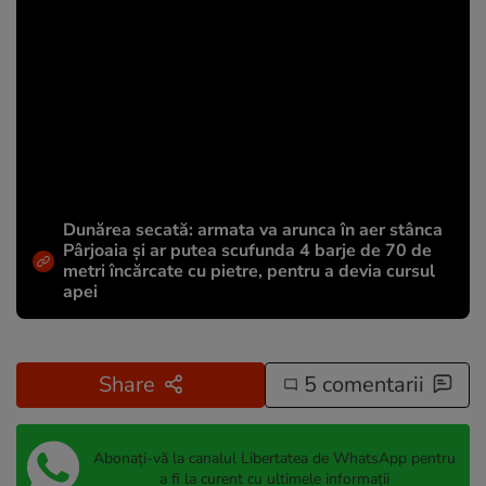
Dunărea secată: armata va arunca în aer stânca
Pârjoaia și ar putea scufunda 4 barje de 70 de
metri încărcate cu pietre, pentru a devia cursul
apei
Share
5 comentarii
Abonați-vă la canalul Libertatea de WhatsApp pentru
a fi la curent cu ultimele informații