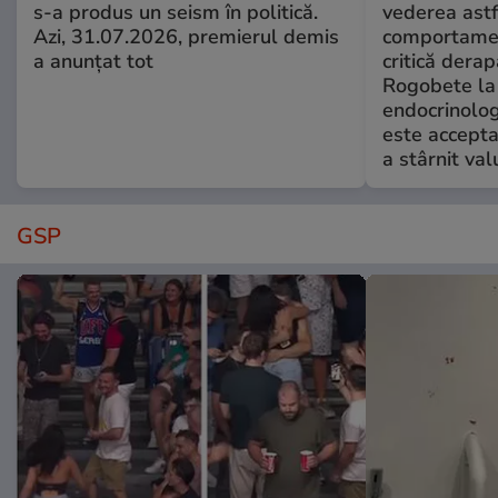
s-a produs un seism în politică.
vederea astf
Azi, 31.07.2026, premierul demis
comportamen
a anunțat tot
critică derap
Rogobete la
endocrinolog
este accepta
a stârnit valu
GSP