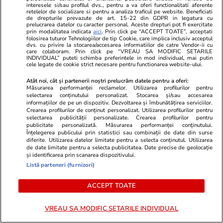
interesele si/sau profilul dvs., pentru a va oferi functionalitati aferente
retelelor de socializare si pentru a analiza traficul pe website. Beneficiati
Libertateapentrufemei.ro
Avantaje.ro
de drepturile prevazute de art. 15-22 din GDPR in legatura cu
Atenție! Poți primi bani de la stat
Dieta Melan
prelucrarea datelor cu caracter personal. Aceste drepturi pot fi exercitate
prin modalitatea indicata
aici
. Prin click pe “ACCEPT TOATE”, acceptati
dacă-ți îngrijești părinții, bunicii
oricine! Regi
folosirea tuturor Tehnologiilor de tip Cookie, care implica inclusiv acceptul
dvs. cu privire la stocarea/accesarea informatiilor de catre Vendor-ii cu
sau pe cineva vârstnic din familie.
urmează zilni
care colaboram. Prin click pe “VREAU SA MODIFIC SETARILE
Acum s-a decis! Cum trebuie să
specialiști! 
INDIVIDUAL” puteti schimba preferintele in mod individual, mai putin
cele legate de cookie strict necesare pentru functionarea website-ului.
procedezi
fiecare zi și 
acestui stil 
Atât noi, cât și partenerii noștri prelucrăm datele pentru a oferi:
Măsurarea performanței reclamelor. Utilizarea profilurilor pentru
selectarea conținutului personalizat. Stocarea și/sau accesarea
informațiilor de pe un dispozitiv. Dezvoltarea și îmbunătățirea serviciilor.
Crearea profilurilor de conținut personalizat. Utilizarea profilurilor pentru
ȘTIRI ROMÂNIA
selectarea publicității personalizate. Crearea profilurilor pentru
publicitate personalizată. Măsurarea performanței conținutului.
Înțelegerea publicului prin statistici sau combinații de date din surse
Politică
31 iul.
diferite. Utilizarea datelor limitate pentru a selecta conținutul. Utilizarea
de date limitate pentru a selecta publicitatea. Date precise de geolocație
Analiză
și identificarea prin scanarea dispozitivului.
Listă parteneri (furnizori)
PNRR îngrășat în ajun. Legea
ANI trebuia, inițial, să fie gata
ACCEPT TOATE
din decembrie 2024
VREAU SA MODIFIC SETARILE INDIVIDUAL