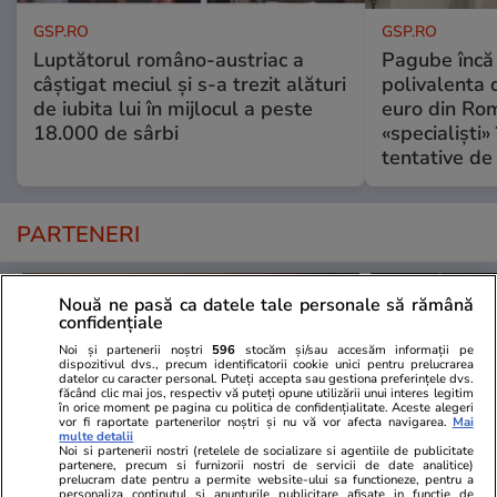
GSP.RO
GSP.RO
Luptătorul româno-austriac a
Pagube încă 
câștigat meciul și s-a trezit alături
polivalenta 
de iubita lui în mijlocul a peste
euro din Rom
18.000 de sârbi
«specialiști»
tentative de 
PARTENERI
Nouă ne pasă ca datele tale personale să rămână
confidențiale
Noi și partenerii noștri
596
stocăm și/sau accesăm informații pe
dispozitivul dvs., precum identificatorii cookie unici pentru prelucrarea
datelor cu caracter personal. Puteți accepta sau gestiona preferințele dvs.
făcând clic mai jos, respectiv vă puteți opune utilizării unui interes legitim
în orice moment pe pagina cu politica de confidențialitate. Aceste alegeri
vor fi raportate partenerilor noștri și nu vă vor afecta navigarea.
Mai
multe detalii
Noi si partenerii nostri (retelele de socializare si agentiile de publicitate
partenere, precum si furnizorii nostri de servicii de date analitice)
prelucram date pentru a permite website-ului sa functioneze, pentru a
personaliza continutul si anunturile publicitare afisate in functie de