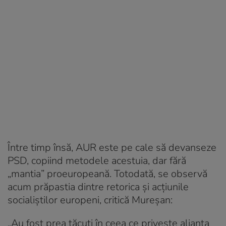
Între timp însă, AUR este pe cale să devanseze
PSD, copiind metodele acestuia, dar fără
„mantia” proeuropeană. Totodată, se observă
acum prăpastia dintre retorica și acțiunile
socialiștilor europeni, critică Mureșan:
„Au fost prea tăcuți în ceea ce privește alianța