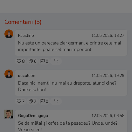
Comentarii
(5)
Faustino
11.05.2026, 18:27
Nu este un oarecare ziar german, e printre cele mai
importante, poate cel mai important.
8
6
0
duculetm
11.05.2026, 19:29
Daca nici nemtii nu mai au dreptate, atunci cine?
Danke schon!
7
7
0
GoguDemagogu
12.05.2026, 06:58
Se dă mălai și cafea de la pesedeu? Unde, unde?
Vreau și eu!