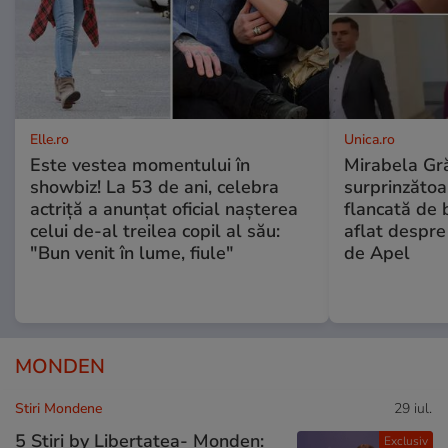
Elle.ro
Unica.ro
Este vestea momentului în
Mirabela Gră
showbiz! La 53 de ani, celebra
surprinzătoar
actriță a anunțat oficial nașterea
flancată de 
celui de-al treilea copil al său:
aflat despre
"Bun venit în lume, fiule"
de Apel
MONDEN
Stiri Mondene
29 iul.
5 Știri by Libertatea- Monden:
Exclusiv