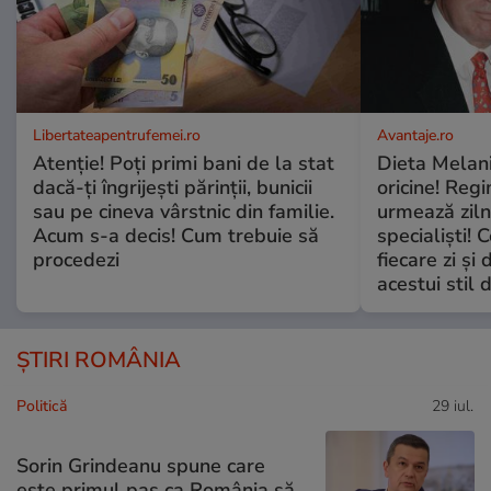
Libertateapentrufemei.ro
Avantaje.ro
Atenție! Poți primi bani de la stat
Dieta Melan
dacă-ți îngrijești părinții, bunicii
oricine! Regi
sau pe cineva vârstnic din familie.
urmează zilni
Acum s-a decis! Cum trebuie să
specialiști! 
procedezi
fiecare zi și 
acestui stil 
ȘTIRI ROMÂNIA
Politică
29 iul.
Sorin Grindeanu spune care
este primul pas ca România să