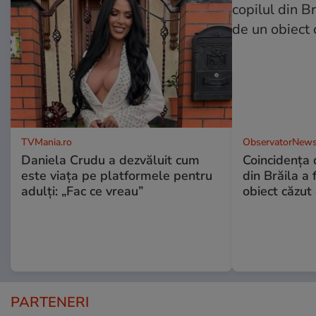
TVMania.ro
ObservatorNews
Daniela Crudu a dezvăluit cum
Coincidența d
este viața pe platformele pentru
din Brăila a 
adulți: „Fac ce vreau”
obiect căzut 
PARTENERI