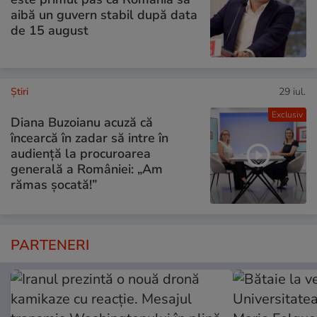
aibă un guvern stabil după data
de 15 august
Ştiri
29 iul.
Exclusiv
Diana Buzoianu acuză că
încearcă în zadar să intre în
audiență la procuroarea
generală a României: „Am
rămas șocată!”
PARTENERI