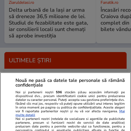
ZiaruldeIasi.ro
Fanatik.ro
Delta urbană de la Iași ar urma
Încasări reco
să dreneze 36,5 milioane de lei.
Craiova dup
Studiul de fezabilitate este gata,
complet din 
iar consilierii locali sunt chemați
bilete vându
să aprobe investiția
ULTIMELE ȘTIRI
Știri Locale
29 iul.
Nouă ne pasă ca datele tale personale să rămână
O femeie a rămas încarcerată în mașina lovită
confidențiale
de trenul Timișoara-Mangalia şi a fost
Noi și partenerii noștri
596
stocăm și/sau accesăm informații pe
dispozitivul dvs., precum identificatorii cookie unici pentru prelucrarea
resuscitată
datelor cu caracter personal. Puteți accepta sau gestiona preferințele dvs.
făcând clic mai jos, respectiv vă puteți opune utilizării unui interes legitim
în orice moment pe pagina cu politica de confidențialitate. Aceste alegeri
vor fi raportate partenerilor noștri și nu vă vor afecta navigarea.
Mai
multe detalii
Tehnologie
29 iul.
Noi si partenerii nostri (retelele de socializare si agentiile de publicitate
partenere, precum si furnizorii nostri de servicii de date analitice)
Șocul cibernetic OpenAI se extinde: Agentul AI
prelucram date pentru a permite website-ului sa functioneze, pentru a
personaliza continutul si anunturile publicitare afisate in functie de