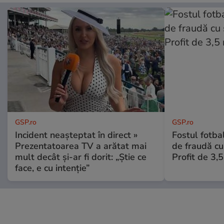
GSP.ro
GSP.ro
Incident neașteptat în direct »
Fostul fotba
Prezentatoarea TV a arătat mai
de fraudă cu 
mult decât și-ar fi dorit: „Știe ce
Profit de 3,
face, e cu intenție”