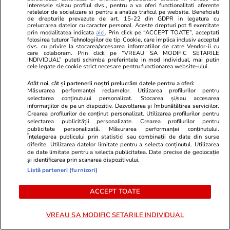
„scăpat din laborator” a atacat și alte
interesele si/sau profilul dvs., pentru a va oferi functionalitati aferente
retelelor de socializare si pentru a analiza traficul pe website. Beneficiati
platforme, nu doar Hugging Face
de drepturile prevazute de art. 15-22 din GDPR in legatura cu
prelucrarea datelor cu caracter personal. Aceste drepturi pot fi exercitate
prin modalitatea indicata
aici
. Prin click pe “ACCEPT TOATE”, acceptati
folosirea tuturor Tehnologiilor de tip Cookie, care implica inclusiv acceptul
dvs. cu privire la stocarea/accesarea informatiilor de catre Vendor-ii cu
Știri Externe
29 iul.
care colaboram. Prin click pe “VREAU SA MODIFIC SETARILE
INDIVIDUAL” puteti schimba preferintele in mod individual, mai putin
Anthony Fauci a refuzat de peste 100 de ori să
cele legate de cookie strict necesare pentru functionarea website-ului.
răspundă la întrebările despre COVID-19
Atât noi, cât și partenerii noștri prelucrăm datele pentru a oferi:
Măsurarea performanței reclamelor. Utilizarea profilurilor pentru
selectarea conținutului personalizat. Stocarea și/sau accesarea
informațiilor de pe un dispozitiv. Dezvoltarea și îmbunătățirea serviciilor.
Știri Externe
29 iul.
Crearea profilurilor de conținut personalizat. Utilizarea profilurilor pentru
selectarea publicității personalizate. Crearea profilurilor pentru
Rusia îl acuză de terorism pe fondatorul
publicitate personalizată. Măsurarea performanței conținutului.
Înțelegerea publicului prin statistici sau combinații de date din surse
Telegram: Pavel Durov, anchetat sub acuzația
diferite. Utilizarea datelor limitate pentru a selecta conținutul. Utilizarea
de date limitate pentru a selecta publicitatea. Date precise de geolocație
că aplicația sprijină serviciile secrete ucrainene
și identificarea prin scanarea dispozitivului.
Listă parteneri (furnizori)
Citește mai multe
ACCEPT TOATE
VREAU SA MODIFIC SETARILE INDIVIDUAL
TRENDING