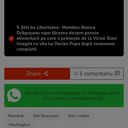
5 Știri by Libertatea- Monden: Bianca
Drăgușanu rupe tăcerea despre pensia
alimentară pe care o primește de la Victor Slav/
Imagini cu vila lui Dorian Popa după renovarea
completă
Share
1 comentariu
Abonați-vă la canalul Libertatea de WhatsApp pentru
a fi la curent cu ultimele informații
România
Stiri Bucuresti
Stiri Londra
Washington