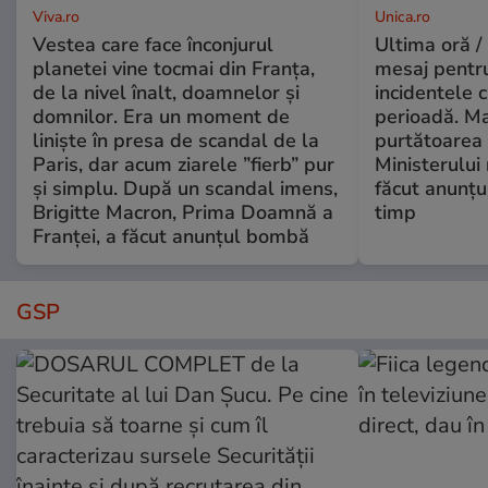
Viva.ro
Unica.ro
Vestea care face înconjurul
Ultima oră /
planetei vine tocmai din Franța,
mesaj pentr
de la nivel înalt, doamnelor și
incidentele 
domnilor. Era un moment de
perioadă. Ma
liniște în presa de scandal de la
purtătoarea 
Paris, dar acum ziarele ”fierb” pur
Ministerului
și simplu. După un scandal imens,
făcut anunțu
Brigitte Macron, Prima Doamnă a
timp
Franței, a făcut anunțul bombă
GSP