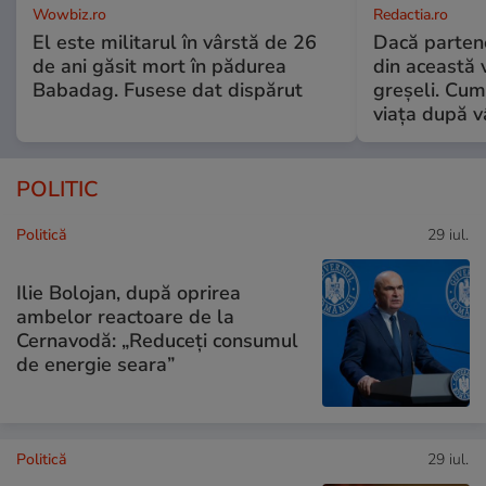
Wowbiz.ro
Redactia.ro
El este militarul în vârstă de 26
Dacă parten
de ani găsit mort în pădurea
din această v
Babadag. Fusese dat dispărut
greșeli. Cum 
viața după v
POLITIC
Politică
29 iul.
Ilie Bolojan, după oprirea
ambelor reactoare de la
Cernavodă: „Reduceți consumul
de energie seara”
Politică
29 iul.