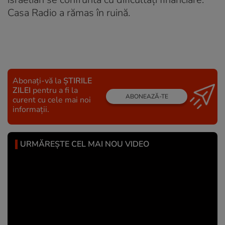
Casa Radio a rămas în ruină.
Abonați-vă la
ȘTIRILE
ZILEI
pentru a fi la
ABONEAZĂ-TE
curent cu cele mai noi
informații.
URMĂREȘTE CEL MAI NOU VIDEO