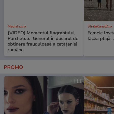
Mediafax.ro
StirileKanalD.ro
(VIDEO) Momentul flagrantului
Femeie lovit
Parchetului General în dosarul de
făcea plajă: „
obținere frauduloasă a cetățeniei
române
PROMO