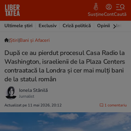
Susține
Cont
Caută
Ultimele știri
Exclusiv
Criză politică
Opinii
Intervi
|
Ştiri
|
Bani și Afaceri
După ce au pierdut procesul Casa Radio la
Washington, israelienii de la Plaza Centers
contraatacă la Londra și cer mai mulți bani
de la statul român
Ionela Stănilă
Jurnalist
Actualizat pe 11 mai 2026, 20:12
1 comentariu