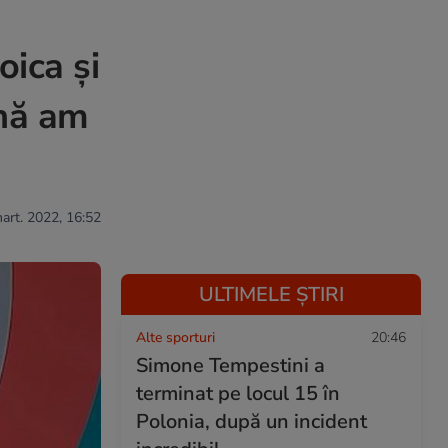
ica și
ână am
mart. 2022, 16:52
ULTIMELE ȘTIRI
Alte sporturi
20:46
Simone Tempestini a
terminat pe locul 15 în
Polonia, după un incident