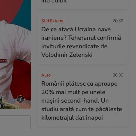
incredibil
Știri Externe
20:39
De ce atacă Ucraina nave
iraniene? Teheranul confirmă
loviturile revendicate de
Volodimir Zelenski
Auto
20:30
Românii plătesc cu aproape
20% mai mult pe unele
mașini second-hand. Un
studiu arată cum te păcălește
kilometrajul dat înapoi