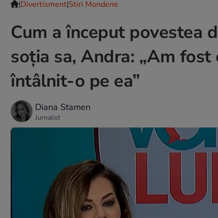
|
Divertisment
|
Stiri Mondene
Cum a început povestea de
soția sa, Andra: „Am fost
întâlnit-o pe ea”
Diana Stamen
Jurnalist