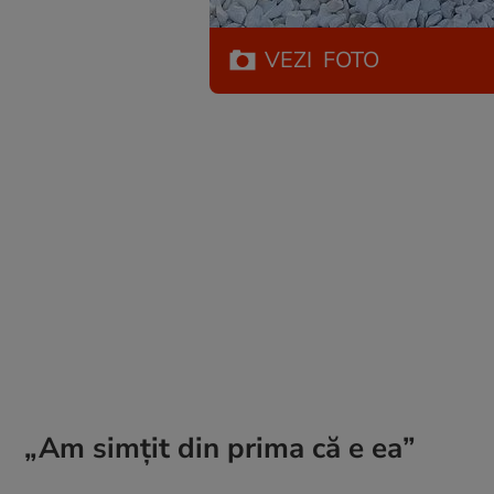
VEZI
FOTO
„Am simțit din prima că e ea”