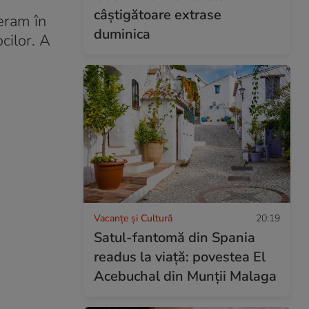
câștigătoare extrase
 eram în
duminica
cilor. A
.
Vacanțe și Cultură
20:19
Satul-fantomă din Spania
readus la viață: povestea El
Acebuchal din Munții Malaga