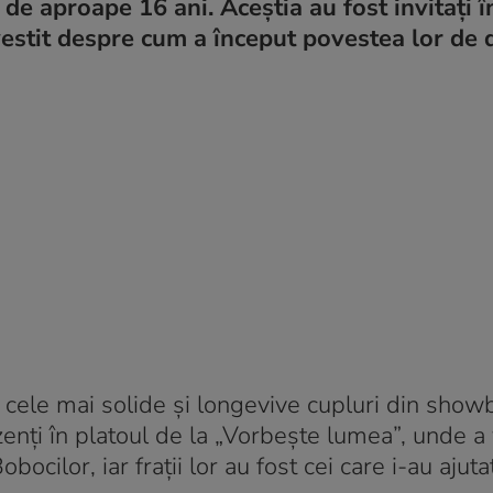
e aproape 16 ani. Aceștia au fost invitați î
stit despre cum a început povestea lor de 
 cele mai solide și longevive cupluri din showb
zenți în platoul de la „Vorbește lumea”, unde a 
ocilor, iar frații lor au fost cei care i-au ajutat