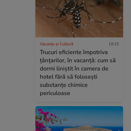
Vacanțe și Cultură
19:15
Trucuri eficiente împotriva
țânțarilor, în vacanță: cum să
dormi liniștit în camera de
hotel fără să folosești
substanțe chimice
periculoase