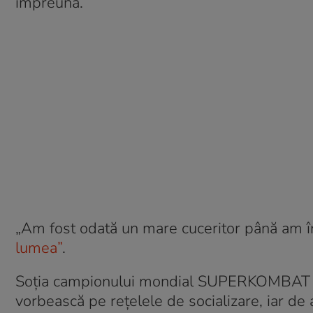
împreună.
„Am fost odată un mare cuceritor până am în
lumea”
.
Soția campionului mondial SUPERKOMBAT a po
vorbească pe rețelele de socializare, iar de 