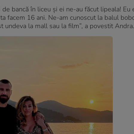
gi de bancă în liceu și ei ne-au făcut lipeala! Eu
 ăsta facem 16 ani. Ne-am cunoscut la balul bobo
ost undeva la mall sau la film”, a povestit Andra