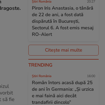
n
Știri România
20:27
dragoste.
Piron Iris Anastasia, o tânără
de 22 de ani, a fost dată
dispărută în București,
Sectorul 6. A fost emis mesaj
RO-Alert
Citește mai multe
TRENDING
Știri România
16:00
Român întors acasă după 25
izul
de ani în Germania: „Și urzica
vorbit
e mai faină aici decât
 să fie
trandafirii dincolo”