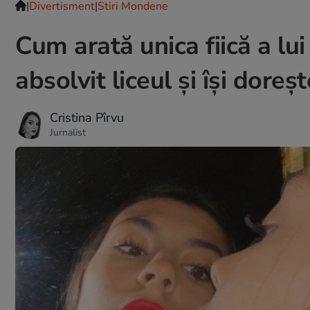
|
Divertisment
|
Stiri Mondene
Cum arată unica fiică a lu
absolvit liceul și își doreș
Cristina Pîrvu
Jurnalist