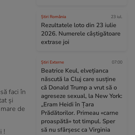
Știri România
23 iul.
Rezultatele loto din 23 iulie
2026. Numerele câștigătoare
extrase joi
Știri Externe
07:00
Beatrice Keul, elvețianca
născută la Cluj care susține
că Donald Trump a vrut să o
să faci în
agreseze sexual, la New York:
at și
„Eram Heidi în Țara
t mare de
Prădătorilor. Primeau «carne
proaspătă» tot timpul. Sper
să nu sfârșesc ca Virginia
 !