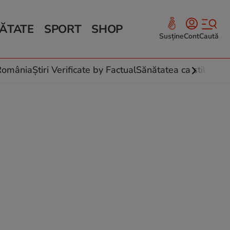
ĂTATE
SPORT
SHOP
Susține
Cont
Caută
Sănătate și Fitness
ce
 culinare
-România
Știri Verificate by Factual
Sănătatea ca stil de vi
 și legume
rea plantelor