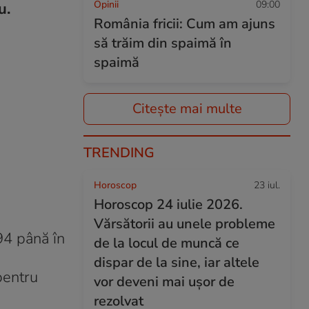
Opinii
09:00
u.
România fricii: Cum am ajuns
să trăim din spaimă în
spaimă
Citește mai multe
TRENDING
Horoscop
23 iul.
Horoscop 24 iulie 2026.
Vărsătorii au unele probleme
994 până în
de la locul de muncă ce
dispar de la sine, iar altele
 pentru
vor deveni mai ușor de
rezolvat