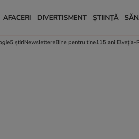
AFACERI
DIVERTISMENT
ȘTIINȚĂ
SĂN
Bani și Afaceri
Monden
Știri Știință
Știri 
Auto
Horoscop
Schimbări climati
Relații
Locuri de muncă
Muzică și Filme
Rețete
ogie
5 știri
Newslettere
Bine pentru tine
115 ani Elveția
Imobiliare.ro
Vacanțe și Cultură
Fructe
eJobs.ro
Îngriji