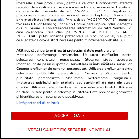
interesele si/sau profilul dvs., pentru a va oferi functionalitati aferente
Lifestyle
08 iul.
retelelor de socializare si pentru a analiza traficul pe website. Beneficiati
de drepturile prevazute de art. 15-22 din GDPR in legatura cu
prelucrarea datelor cu caracter personal. Aceste drepturi pot fi exercitate
prin modalitatea indicata
aici
. Prin click pe “ACCEPT TOATE”, acceptati
folosirea tuturor Tehnologiilor de tip Cookie, care implica inclusiv acceptul
Ce este oțetul de orez și în ce
dvs. cu privire la stocarea/accesarea informatiilor de catre Vendor-ii cu
care colaboram. Prin click pe “VREAU SA MODIFIC SETARILE
preparate se folosește
INDIVIDUAL” puteti schimba preferintele in mod individual, mai putin
cele legate de cookie strict necesare pentru functionarea website-ului.
Atât noi, cât și partenerii noștri prelucrăm datele pentru a oferi:
Măsurarea performanței reclamelor. Utilizarea profilurilor pentru
selectarea conținutului personalizat. Stocarea și/sau accesarea
informațiilor de pe un dispozitiv. Dezvoltarea și îmbunătățirea serviciilor.
Crearea profilurilor de conținut personalizat. Utilizarea profilurilor pentru
Vacanțe și Cultură
07 iul.
selectarea publicității personalizate. Crearea profilurilor pentru
publicitate personalizată. Măsurarea performanței conținutului.
Înțelegerea publicului prin statistici sau combinații de date din surse
diferite. Utilizarea datelor limitate pentru a selecta conținutul. Utilizarea
De ce să fotografiezi bagajul
de date limitate pentru a selecta publicitatea. Date precise de geolocație
și identificarea prin scanarea dispozitivului.
înainte de a pleca în vacanță
Listă parteneri (furnizori)
ACCEPT TOATE
VREAU SA MODIFIC SETARILE INDIVIDUAL
Vacanțe și Cultură
13 iun.