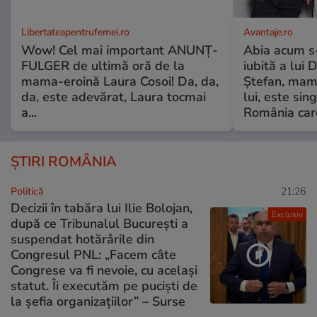
Libertateapentrufemei.ro
Avantaje.ro
Wow! Cel mai important ANUNȚ-
Abia acum s-
FULGER de ultimă oră de la
iubită a lui 
mama-eroină Laura Cosoi! Da, da,
Ștefan, mama 
da, este adevărat, Laura tocmai
lui, este si
a...
România care
ȘTIRI ROMÂNIA
Politică
21:26
Decizii în tabăra lui Ilie Bolojan,
Exclusiv
după ce Tribunalul București a
suspendat hotărârile din
Congresul PNL: „Facem câte
Congrese va fi nevoie, cu același
statut. Îi executăm pe puciști de
la șefia organizațiilor” – Surse