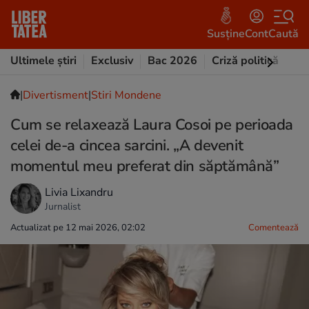
Susține
Cont
Caută
Ultimele știri
Exclusiv
Bac 2026
Criză politică
Opi
|
Divertisment
|
Stiri Mondene
Cum se relaxează Laura Cosoi pe perioada
celei de-a cincea sarcini. „A devenit
momentul meu preferat din săptămână”
Livia Lixandru
Jurnalist
Actualizat pe 12 mai 2026, 02:02
Comentează