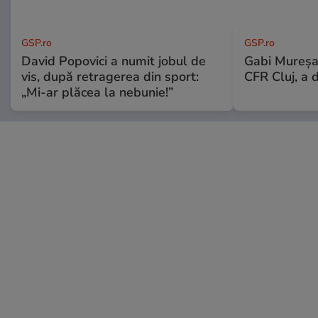
GSP.ro
GSP.ro
David Popovici a numit jobul de
Gabi Mureșa
vis, după retragerea din sport:
CFR Cluj, a 
„Mi-ar plăcea la nebunie!”