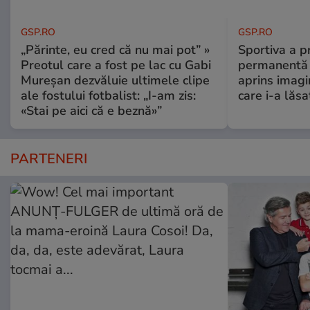
GSP.RO
GSP.RO
„Părinte, eu cred că nu mai pot” »
Sportiva a pr
Preotul care a fost pe lac cu Gabi
permanentă î
Mureșan dezvăluie ultimele clipe
aprins imagi
ale fostului fotbalist: „I-am zis:
care i-a lăs
«Stai pe aici că e beznă»”
PARTENERI