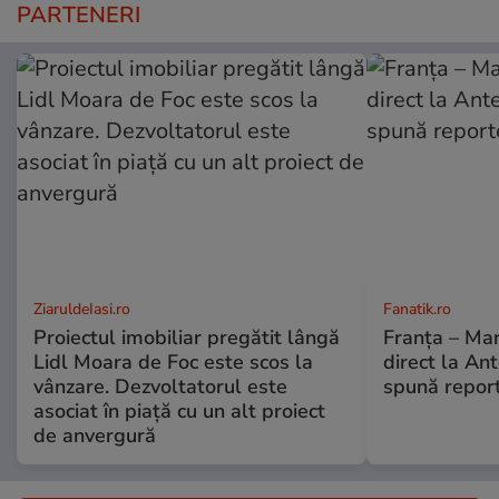
PARTENERI
ZiaruldeIasi.ro
Fanatik.ro
Proiectul imobiliar pregătit lângă
Franţa – Mar
Lidl Moara de Foc este scos la
direct la An
vânzare. Dezvoltatorul este
spună repor
asociat în piață cu un alt proiect
de anvergură