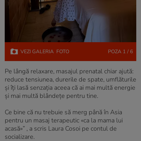
VEZI
GALERIA
FOTO
POZA
1 / 6
Pe lângă relaxare, masajul prenatal chiar ajută:
reduce tensiunea, durerile de spate, umflăturile
și îți lasă senzația aceea că ai mai multă energie
și mai multă blândețe pentru tine.
Ce bine că nu trebuie să merg până în Asia
pentru un masaj terapeutic «ca la mama lui
acasă»” , a scris Laura Cosoi pe contul de
socializare.