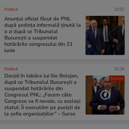
Politică
22:37
Anunțul oficial făcut de PNL
după ședința informală ținută la
o zi după ce Tribunalul
București a suspendat
hotărârile congresului din 21
iunie
Politică
21:26
Decizii în tabăra lui Ilie Bolojan,
Exclusiv
după ce Tribunalul București a
suspendat hotărârile din
Congresul PNL: „Facem câte
Congrese va fi nevoie, cu același
statut. Îi executăm pe puciști de
la șefia organizațiilor” – Surse