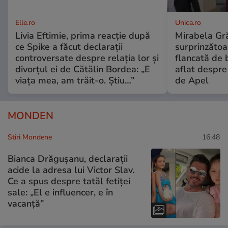
Elle.ro
Unica.ro
Livia Eftimie, prima reacție după
Mirabela Gră
ce Spike a făcut declarații
surprinzătoar
controversate despre relația lor și
flancată de 
divorțul ei de Cătălin Bordea: „E
aflat despre
viața mea, am trăit-o. Știu…”
de Apel
MONDEN
Stiri Mondene
16:48
Bianca Drăgușanu, declarații
acide la adresa lui Victor Slav.
Ce a spus despre tatăl fetiței
sale: „El e influencer, e în
vacanță”