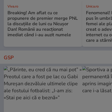
Viva.ro
Unica.ro
Breaking! Am aflat cu ce
Fenomenal! 
propunere de premier merge PNL
pus în umbră
la discuțiile de luni cu Nicușor
femei ale pl
Dan! Românii au reacționat
creat o adev
imediat când i-au auzit numele
internet cu o
care a stârni
GSP