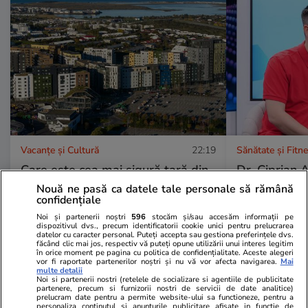
Vacanțe și Cultură
22:19
Sănătate și Fitn
Care este cea mai sigură țară din
Dr. Ciprian 
lume în 2026 și pe ce loc se află
despre endo
Nouă ne pasă ca datele tale personale să rămână
confidențiale
România în clasamentul global
contraceptive
Noi și partenerii noștri
596
stocăm și/sau accesăm informații pe
regulate la 
dispozitivul dvs., precum identificatorii cookie unici pentru prelucrarea
datelor cu caracter personal. Puteți accepta sau gestiona preferințele dvs.
făcând clic mai jos, respectiv vă puteți opune utilizării unui interes legitim
femeii este 
în orice moment pe pagina cu politica de confidențialitate. Aceste alegeri
vor fi raportate partenerilor noștri și nu vă vor afecta navigarea.
Mai
hormonal”
multe detalii
Noi si partenerii nostri (retelele de socializare si agentiile de publicitate
partenere, precum si furnizorii nostri de servicii de date analitice)
prelucram date pentru a permite website-ului sa functioneze, pentru a
personaliza continutul si anunturile publicitare afisate in functie de