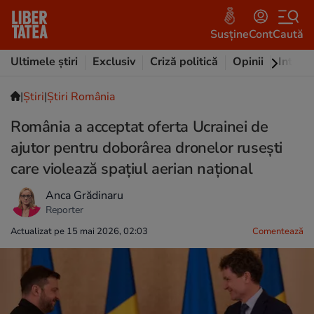
Susține
Cont
Caută
Ultimele știri
Exclusiv
Criză politică
Opinii
Intervi
|
Ştiri
|
Știri România
România a acceptat oferta Ucrainei de
ajutor pentru doborârea dronelor rusești
care violează spațiul aerian național
Anca Grădinaru
Reporter
Actualizat pe 15 mai 2026, 02:03
Comentează