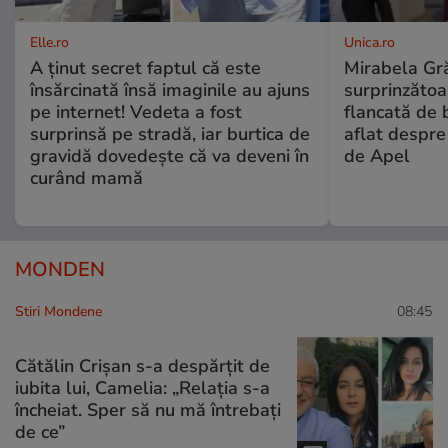
Elle.ro
Unica.ro
A ținut secret faptul că este
Mirabela Gră
însărcinată însă imaginile au ajuns
surprinzătoar
pe internet! Vedeta a fost
flancată de 
surprinsă pe stradă, iar burtica de
aflat despre
gravidă dovedește că va deveni în
de Apel
curând mamă
MONDEN
Stiri Mondene
08:45
Cătălin Crișan s-a despărțit de
iubita lui, Camelia: „Relația s-a
încheiat. Sper să nu mă întrebați
de ce”