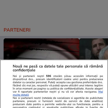
PARTENERI
Nouă ne pasă ca datele tale personale să rămână
confidențiale
Noi și partenerii noștri
596
stocăm și/sau accesăm informații pe
dispozitivul dvs., precum identificatorii cookie unici pentru prelucrarea
datelor cu caracter personal. Puteți accepta sau gestiona preferințele dvs.
făcând clic mai jos, respectiv vă puteți opune utilizării unui interes legitim
în orice moment pe pagina cu politica de confidențialitate. Aceste alegeri
vor fi raportate partenerilor noștri și nu vă vor afecta navigarea.
Mai
Mediafax.ro
StirileKanalD.ro
multe detalii
Noi si partenerii nostri (retelele de socializare si agentiile de publicitate
Cutremur în România, joi după-
UPDATE Zi d
partenere, precum si furnizorii nostri de servicii de date analitice)
amiază. Unde s-a produs și ce
Georgescu! F
prelucram date pentru a permite website-ului sa functioneze, pentru a
personaliza continutul si anunturile publicitare afisate in functie de