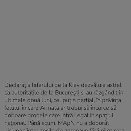
Declarația liderului de la Kiev dezvăluie astfel
că autoritățile de la București s-au răzgândit în
ultimele două luni, cel puțin parțial, în privința
felului în care Armata ar trebui să încerce să
doboare dronele care intră ilegal în spațiul
național. Până acum, MApN nu a doborât
niciuna dintre zecile de aeronave fără pilot care