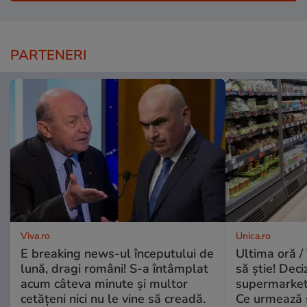
PARTENERI
Viva.ro
Unica.ro
E breaking news-ul începutului de
Ultima oră / 
lună, dragi români! S-a întâmplat
să știe! Deci
acum câteva minute și multor
supermarketu
cetățeni nici nu le vine să creadă.
Ce urmează s