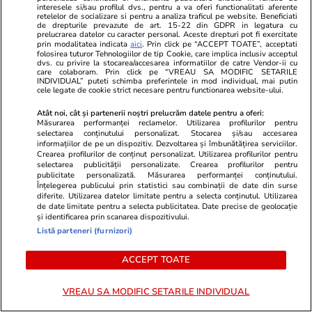
magnitudine a avut
prezidențiale
interesele si/sau profilul dvs., pentru a va oferi functionalitati aferente
retelelor de socializare si pentru a analiza traficul pe website. Beneficiati
judecat pent
de drepturile prevazute de art. 15-22 din GDPR in legatura cu
lovitură de s
prelucrarea datelor cu caracter personal. Aceste drepturi pot fi exercitate
prin modalitatea indicata
aici
. Prin click pe “ACCEPT TOATE”, acceptati
folosirea tuturor Tehnologiilor de tip Cookie, care implica inclusiv acceptul
dvs. cu privire la stocarea/accesarea informatiilor de catre Vendor-ii cu
care colaboram. Prin click pe “VREAU SA MODIFIC SETARILE
INDIVIDUAL” puteti schimba preferintele in mod individual, mai putin
PROMO
cele legate de cookie strict necesare pentru functionarea website-ului.
Atât noi, cât și partenerii noștri prelucrăm datele pentru a oferi:
Măsurarea performanței reclamelor. Utilizarea profilurilor pentru
selectarea conținutului personalizat. Stocarea și/sau accesarea
informațiilor de pe un dispozitiv. Dezvoltarea și îmbunătățirea serviciilor.
Crearea profilurilor de conținut personalizat. Utilizarea profilurilor pentru
selectarea publicității personalizate. Crearea profilurilor pentru
publicitate personalizată. Măsurarea performanței conținutului.
Înțelegerea publicului prin statistici sau combinații de date din surse
diferite. Utilizarea datelor limitate pentru a selecta conținutul. Utilizarea
de date limitate pentru a selecta publicitatea. Date precise de geolocație
și identificarea prin scanarea dispozitivului.
Listă parteneri (furnizori)
ACCEPT TOATE
Advertorial
Advertorial
Smart is the new chic: Cum ne
Înscrie-te ac
VREAU SA MODIFIC SETARILE INDIVIDUAL
ajută tehnologia să ne reinventăm
voucher de 5