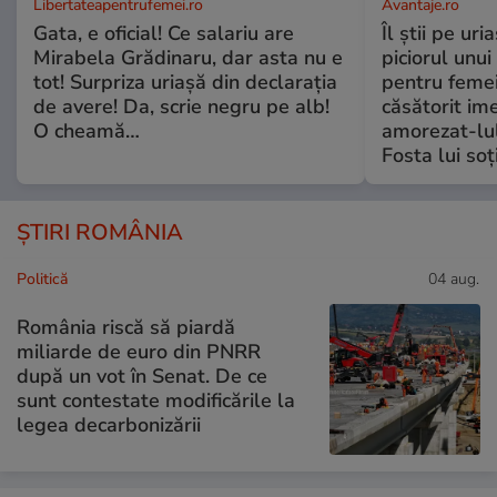
Libertateapentrufemei.ro
Avantaje.ro
Gata, e oficial! Ce salariu are
Îl știi pe ur
Mirabela Grădinaru, dar asta nu e
piciorul unui
tot! Surpriza uriașă din declarația
pentru femei
de avere! Da, scrie negru pe alb!
căsătorit ime
O cheamă…
amorezat-lul
Fosta lui soț
ȘTIRI ROMÂNIA
Politică
04 aug.
România riscă să piardă
miliarde de euro din PNRR
după un vot în Senat. De ce
sunt contestate modificările la
legea decarbonizării