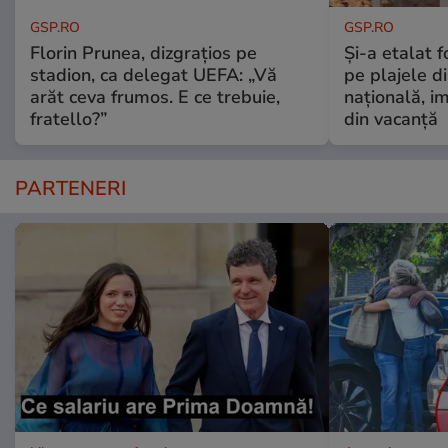
GSP.RO
GSP.RO
Florin Prunea, dizgrațios pe
Și-a etalat 
stadion, ca delegat UEFA: „Vă
pe plajele d
arăt ceva frumos. E ce trebuie,
națională, i
fratello?”
din vacanță
PARTENERI