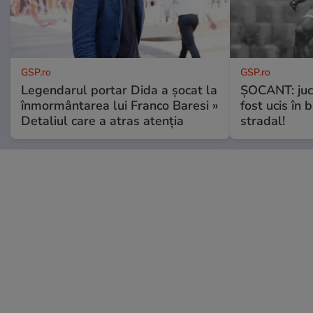
GSP.ro
GSP.ro
Legendarul portar Dida a șocat la
ȘOCANT: jucă
înmormântarea lui Franco Baresi »
fost ucis în 
Detaliul care a atras atenția
stradal!