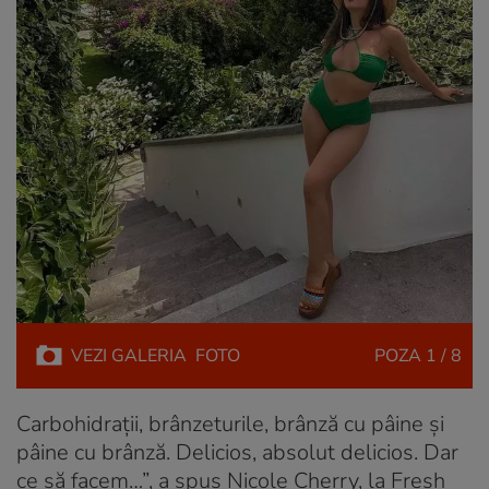
VEZI
GALERIA
FOTO
POZA
1 / 8
Carbohidrații, brânzeturile, brânză cu pâine și
pâine cu brânză. Delicios, absolut delicios. Dar
ce să facem…”, a spus Nicole Cherry, la Fresh