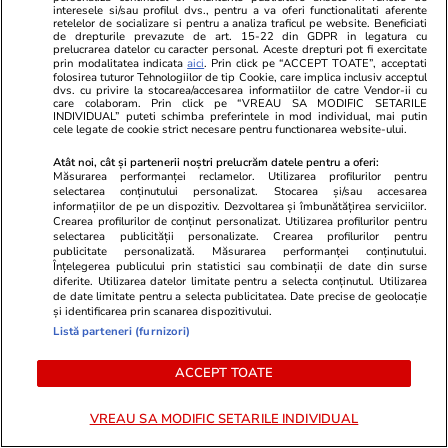
Lifestyle
27 iul.
interesele si/sau profilul dvs., pentru a va oferi functionalitati aferente
retelelor de socializare si pentru a analiza traficul pe website. Beneficiati
de drepturile prevazute de art. 15-22 din GDPR in legatura cu
prelucrarea datelor cu caracter personal. Aceste drepturi pot fi exercitate
prin modalitatea indicata
aici
. Prin click pe “ACCEPT TOATE”, acceptati
Ce este scorțișoara Ceylon și
folosirea tuturor Tehnologiilor de tip Cookie, care implica inclusiv acceptul
dvs. cu privire la stocarea/accesarea informatiilor de catre Vendor-ii cu
prin ce se diferențiază
care colaboram. Prin click pe “VREAU SA MODIFIC SETARILE
INDIVIDUAL” puteti schimba preferintele in mod individual, mai putin
cele legate de cookie strict necesare pentru functionarea website-ului.
Atât noi, cât și partenerii noștri prelucrăm datele pentru a oferi:
Măsurarea performanței reclamelor. Utilizarea profilurilor pentru
selectarea conținutului personalizat. Stocarea și/sau accesarea
informațiilor de pe un dispozitiv. Dezvoltarea și îmbunătățirea serviciilor.
Tehnologie
28 iul.
Crearea profilurilor de conținut personalizat. Utilizarea profilurilor pentru
selectarea publicității personalizate. Crearea profilurilor pentru
publicitate personalizată. Măsurarea performanței conținutului.
De ce curge apă din centrala
Înțelegerea publicului prin statistici sau combinații de date din surse
diferite. Utilizarea datelor limitate pentru a selecta conținutul. Utilizarea
termică – motive și soluții. Ce să
de date limitate pentru a selecta publicitatea. Date precise de geolocație
și identificarea prin scanarea dispozitivului.
nu faci
Listă parteneri (furnizori)
ACCEPT TOATE
Lifestyle
22 iul.
VREAU SA MODIFIC SETARILE INDIVIDUAL