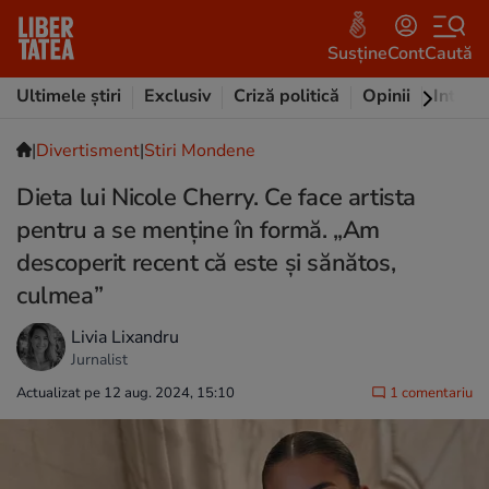
Susține
Cont
Caută
Ultimele știri
Exclusiv
Criză politică
Opinii
Intervi
|
Divertisment
|
Stiri Mondene
Dieta lui Nicole Cherry. Ce face artista
pentru a se menține în formă. „Am
descoperit recent că este și sănătos,
culmea”
Livia Lixandru
Jurnalist
Actualizat pe 12 aug. 2024, 15:10
1 comentariu