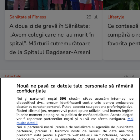
Sănătate și Fitness
29 iul.
Lifestyle
A doua zi de grevă în Sănătate:
Ce contează
„Avem colegi care ne-au murit în
cumpără o ro
spital”. Mărturii cutremurătoare
favorita pen
de la Spitalul Bagdasar-Arseni
Lifestyle
26 iul.
Nouă ne pasă ca datele tale personale să rămână
confidențiale
Ploaia de meteori Delta
Noi și partenerii noștri
596
stocăm și/sau accesăm informații pe
Aquaride 2026: când o poți
dispozitivul dvs., precum identificatorii cookie unici pentru prelucrarea
datelor cu caracter personal. Puteți accepta sau gestiona preferințele dvs.
făcând clic mai jos, respectiv vă puteți opune utilizării unui interes legitim
vedea cel mai bine
în orice moment pe pagina cu politica de confidențialitate. Aceste alegeri
vor fi raportate partenerilor noștri și nu vă vor afecta navigarea.
Mai
multe detalii
Noi si partenerii nostri (retelele de socializare si agentiile de publicitate
partenere, precum si furnizorii nostri de servicii de date analitice)
prelucram date pentru a permite website-ului sa functioneze, pentru a
personaliza continutul si anunturile publicitare afisate in functie de