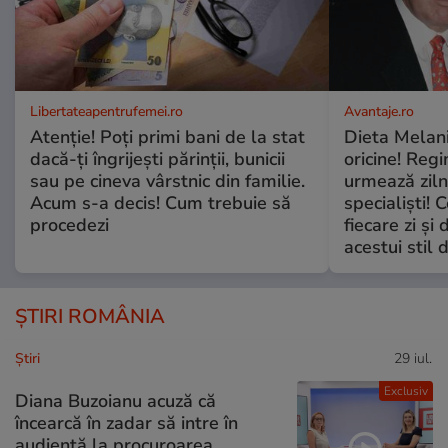
Libertateapentrufemei.ro
Avantaje.ro
Atenție! Poți primi bani de la stat
Dieta Melan
dacă-ți îngrijești părinții, bunicii
oricine! Regi
sau pe cineva vârstnic din familie.
urmează zilni
Acum s-a decis! Cum trebuie să
specialiști! 
procedezi
fiecare zi și 
acestui stil 
ȘTIRI ROMÂNIA
Ştiri
29 iul.
Exclusiv
Diana Buzoianu acuză că
încearcă în zadar să intre în
audiență la procuroarea