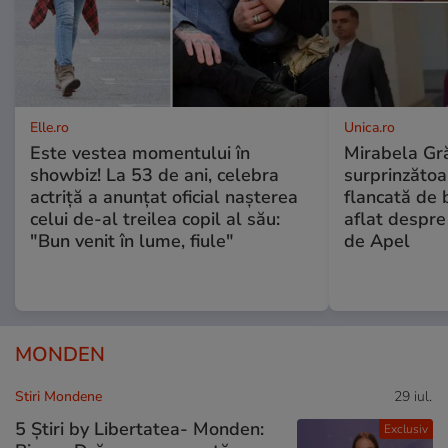
Elle.ro
Unica.ro
Este vestea momentului în
Mirabela Gră
showbiz! La 53 de ani, celebra
surprinzătoar
actriță a anunțat oficial nașterea
flancată de 
celui de-al treilea copil al său:
aflat despre
"Bun venit în lume, fiule"
de Apel
MONDEN
Stiri Mondene
29 iul.
5 Știri by Libertatea- Monden:
Exclusiv