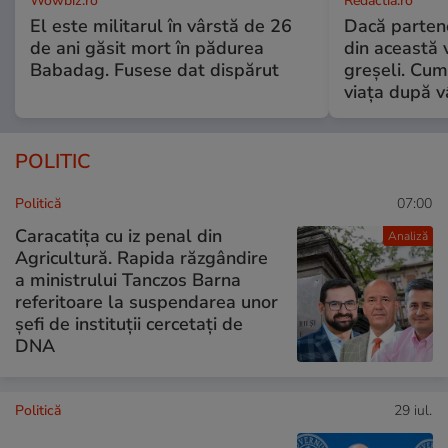
Wowbiz.ro
Redactia.ro
El este militarul în vârstă de 26
Dacă parten
de ani găsit mort în pădurea
din această v
Babadag. Fusese dat dispărut
greșeli. Cum 
viața după v
POLITIC
Politică
07:00
Caracatița cu iz penal din
Analiză
Agricultură. Rapida răzgândire
a ministrului Tanczos Barna
referitoare la suspendarea unor
șefi de instituții cercetați de
DNA
Politică
29 iul.