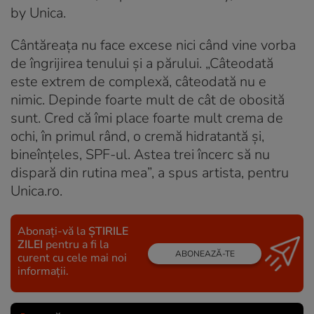
by Unica.
Cântăreața nu face excese nici când vine vorba
de îngrijirea tenului și a părului. „Câteodată
este extrem de complexă, câteodată nu e
nimic. Depinde foarte mult de cât de obosită
sunt. Cred că îmi place foarte mult crema de
ochi, în primul rând, o cremă hidratantă și,
bineînțeles, SPF-ul. Astea trei încerc să nu
dispară din rutina mea”, a spus artista, pentru
Unica.ro.
Abonați-vă la
ȘTIRILE
ZILEI
pentru a fi la
ABONEAZĂ-TE
curent cu cele mai noi
informații.