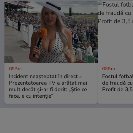
GSP.ro
GSP.ro
Incident neașteptat în direct »
Fostul fotba
Prezentatoarea TV a arătat mai
de fraudă cu 
mult decât și-ar fi dorit: „Știe ce
Profit de 3,
face, e cu intenție”