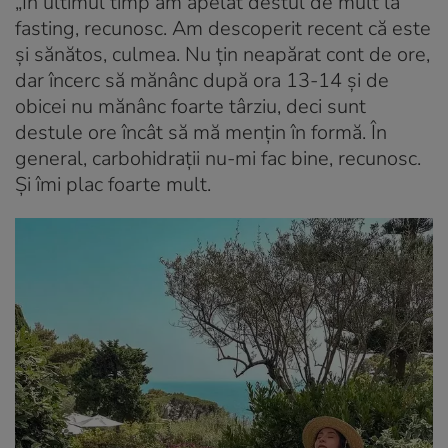
„În ultimul timp am apelat destul de mult la
fasting, recunosc. Am descoperit recent că este
și sănătos, culmea. Nu țin neapărat cont de ore,
dar încerc să mănânc după ora 13-14 și de
obicei nu mănânc foarte târziu, deci sunt
destule ore încât să mă mențin în formă. În
general, carbohidrații nu-mi fac bine, recunosc.
Și îmi plac foarte mult.