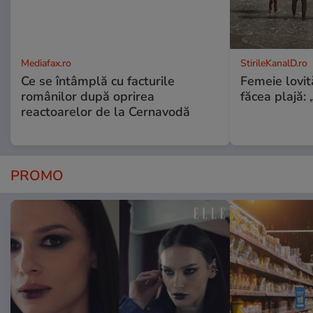
Mediafax.ro
StirileKanalD.ro
Ce se întâmplă cu facturile
Femeie lovit
românilor după oprirea
făcea plajă: „
reactoarelor de la Cernavodă
PROMO