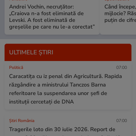
Andrei Vochin, necruțător:
Când începe,
„Craiova n-a fost eliminată de
mijlocie? Ră
Levski. A fost eliminată de
puțin de cif
greșelile pe care nu le-a corectat”
ULTIMELE ȘTIRI
Politică
07:00
Caracatița cu iz penal din Agricultură. Rapida
răzgândire a ministrului Tanczos Barna
referitoare la suspendarea unor șefi de
instituții cercetați de DNA
Știri România
07:00
Tragerile loto din 30 iulie 2026. Report de