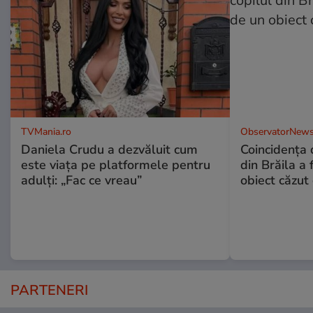
TVMania.ro
ObservatorNews
Daniela Crudu a dezvăluit cum
Coincidența d
este viața pe platformele pentru
din Brăila a 
adulți: „Fac ce vreau”
obiect căzut 
PARTENERI