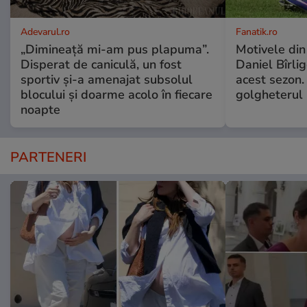
Adevarul.ro
Fanatik.ro
„Dimineață mi-am pus plapuma”.
Motivele din
Disperat de caniculă, un fost
Daniel Bîrli
sportiv și-a amenajat subsolul
acest sezon.
blocului și doarme acolo în fiecare
golgheterul
noapte
PARTENERI