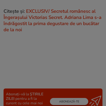
Citește și:
EXCLUSIV/ Secretul românesc al
Îngerașului Victorias Secret. Adriana Lima s-a
îndrăgostit la prima degustare de un bucătar
de la noi
Abonați-vă la
ȘTIRILE
ZILEI
pentru a fi la
ABONEAZĂ-TE
curent cu cele mai noi