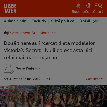
Susține
Cont
Caută
Ultimele știri
Exclusiv
Criză politică
Opinii
Intervi
|
Divertisment
|
Stiri Mondene
Două tinere au încercat dieta modelelor
Victoria’s Secret: “Nu îi doresc asta nici
celui mai mare dușman”
Petre Dobrescu
Actualizat pe 04 mai 2017, 11:41
Comentează