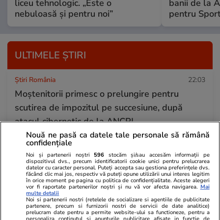
liceu tehnologic. „Este o
banii de la 
nebuloasă și pentru noi”
pentru Spor
ULTIMELE ȘTIRI
Știri România
22:03
Moștenitorii primesc o prelungire pentru
scutirea de impozitul pe succesiune, după
atacul cibernetic de la ANCPI
Nouă ne pasă ca datele tale personale să rămână
confidențiale
Știri Externe
22:02
Noi și partenerii noștri
596
stocăm și/sau accesăm informații pe
dispozitivul dvs., precum identificatorii cookie unici pentru prelucrarea
Lituania a descoperit un nou tunel la granița cu
datelor cu caracter personal. Puteți accepta sau gestiona preferințele dvs.
făcând clic mai jos, respectiv vă puteți opune utilizării unui interes legitim
Belarus, după ce Letonia și-a închis frontiera
în orice moment pe pagina cu politica de confidențialitate. Aceste alegeri
vor fi raportate partenerilor noștri și nu vă vor afecta navigarea.
Mai
cu țara condusă de aliatul Kremlinului
multe detalii
Noi si partenerii nostri (retelele de socializare si agentiile de publicitate
partenere, precum si furnizorii nostri de servicii de date analitice)
prelucram date pentru a permite website-ului sa functioneze, pentru a
personaliza continutul si anunturile publicitare afisate in functie de