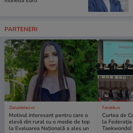
moneda Euro
PARTENERI
ZiaruldeIasi.ro
Fanatik.ro
Motivul interesant pentru care o
Curtea de Co
elevă din rural cu o medie de top
la Federați
la Evaluarea Națională a ales un
Taekwondo! 