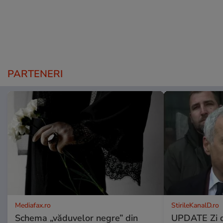
PARTENERI
Mediafax.ro
StirileKanalD.ro
Schema „văduvelor negre” din
UPDATE Zi d