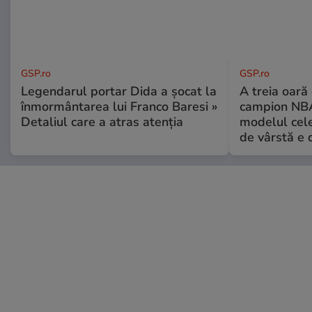
GSP.ro
GSP.ro
Legendarul portar Dida a șocat la
A treia oară
înmormântarea lui Franco Baresi »
campion NBA
Detaliul care a atras atenția
modelul cele
de vârstă e 