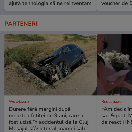
ajută tehnologia să ne reinventăm
voucher de 5
PARTENERI
Wowbiz.ro
Redactia.ro
Durere fără margini după
«Am decis î
moartea fetiței de 9 ani, care a
să...&quot; 
fost ucisă în accidentul de la Cluj.
de reactii 
Mesajul sfâșietor al mamei sale: