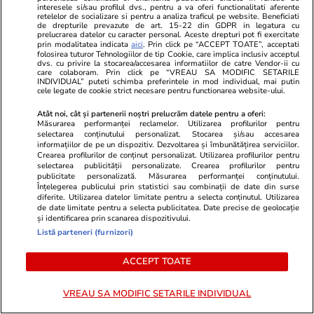
Vacanțe și Cultură
21:36
interesele si/sau profilul dvs., pentru a va oferi functionalitati aferente
retelelor de socializare si pentru a analiza traficul pe website. Beneficiati
Cel puțin 120 de familii au fost păcălite cu
de drepturile prevazute de art. 15-22 din GDPR in legatura cu
prelucrarea datelor cu caracter personal. Aceste drepturi pot fi exercitate
aceeași cazare fantomă în Italia: „Casa nu
prin modalitatea indicata
aici
. Prin click pe “ACCEPT TOATE”, acceptati
folosirea tuturor Tehnologiilor de tip Cookie, care implica inclusiv acceptul
există, ați luat țeapă”
dvs. cu privire la stocarea/accesarea informatiilor de catre Vendor-ii cu
care colaboram. Prin click pe “VREAU SA MODIFIC SETARILE
INDIVIDUAL” puteti schimba preferintele in mod individual, mai putin
cele legate de cookie strict necesare pentru functionarea website-ului.
Bani și Afaceri
21:13
Atât noi, cât și partenerii noștri prelucrăm datele pentru a oferi:
Măsurarea performanței reclamelor. Utilizarea profilurilor pentru
Secretul unui cuplu ajuns la pensie fără
selectarea conținutului personalizat. Stocarea și/sau accesarea
informațiilor de pe un dispozitiv. Dezvoltarea și îmbunătățirea serviciilor.
probleme financiare: conturi separate pentru
Crearea profilurilor de conținut personalizat. Utilizarea profilurilor pentru
fiecare achiziție. „Dacă plătesc cu 2 euro mai
selectarea publicității personalizate. Crearea profilurilor pentru
publicitate personalizată. Măsurarea performanței conținutului.
mult, mă supăr”
Înțelegerea publicului prin statistici sau combinații de date din surse
diferite. Utilizarea datelor limitate pentru a selecta conținutul. Utilizarea
de date limitate pentru a selecta publicitatea. Date precise de geolocație
și identificarea prin scanarea dispozitivului.
Citește mai multe
Listă parteneri (furnizori)
ACCEPT TOATE
TRENDING
VREAU SA MODIFIC SETARILE INDIVIDUAL
Știri România
10:56