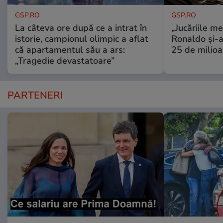
GSP.RO
GSP.RO
La câteva ore după ce a intrat în
„Jucăriile me
istorie, campionul olimpic a aflat
Ronaldo și-a
că apartamentul său a ars:
25 de milioa
„Tragedie devastatoare”
PARTENERI