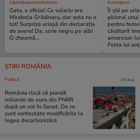
Libertateapentrufemei.ro
Avantaje.ro
Gata, e oficial! Ce salariu are
Îl știi pe ur
Mirabela Grădinaru, dar asta nu e
piciorul unui
tot! Surpriza uriașă din declarația
pentru femei
de avere! Da, scrie negru pe alb!
căsătorit ime
O cheamă…
amorezat-lul
Fosta lui soț
ȘTIRI ROMÂNIA
Politică
04 aug.
România riscă să piardă
miliarde de euro din PNRR
după un vot în Senat. De ce
sunt contestate modificările la
legea decarbonizării