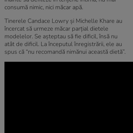
consumă nimic, nici măcar apă.
Tinerele Candace Lowry și Michelle Khare au
încercat să urmeze măcar parțial dietele
modelelor. Se așteptau să fie dificil, însă nu
atât de dificil. La începutul înregistrării, ele au
spus că “nu recomandă nimănui această dietă”.