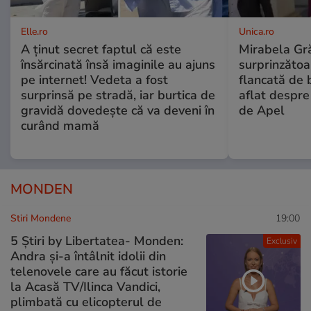
Elle.ro
Unica.ro
A ținut secret faptul că este
Mirabela Gră
însărcinată însă imaginile au ajuns
surprinzătoar
pe internet! Vedeta a fost
flancată de 
surprinsă pe stradă, iar burtica de
aflat despre
gravidă dovedește că va deveni în
de Apel
curând mamă
MONDEN
Stiri Mondene
19:00
5 Știri by Libertatea- Monden:
Exclusiv
Andra și-a întâlnit idolii din
telenovele care au făcut istorie
la Acasă TV/Ilinca Vandici,
plimbată cu elicopterul de