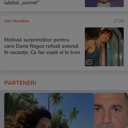
iubitul „secret”
Stiri Mondene
17:24
Motivul surprinzător pentru
care Dana Rogoz refuză avionul
în vacanțe. Ce fac copiii ei în tren
PARTENERI