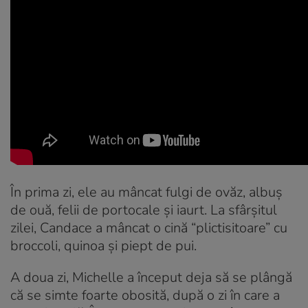
În prima zi, ele au mâncat fulgi de ovăz, albuș
de ouă, felii de portocale și iaurt. La sfârșitul
zilei, Candace a mâncat o cină “plictisitoare” cu
broccoli, quinoa și piept de pui.
A doua zi, Michelle a început deja să se plângă
că se simte foarte obosită, după o zi în care a