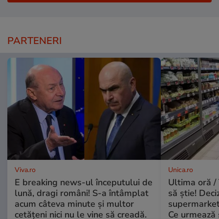
PARTENERI
Viva.ro
Unica.ro
E breaking news-ul începutului de
Ultima oră / 
lună, dragi români! S-a întâmplat
să știe! Deci
acum câteva minute și multor
supermarketu
cetățeni nici nu le vine să creadă.
Ce urmează s