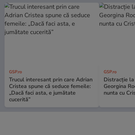
GSP.ro
GSP.ro
Trucul interesant prin care Adrian
Distracție l
Cristea spune că seduce femeile:
Georgina Rod
„Dacă faci asta, e jumătate
nunta cu Cri
cucerită”