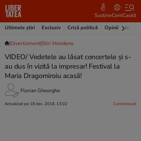
Susține
Cont
Caută
Ultimele știri
Exclusiv
Criză politică
Opinii
Intervi
|
Divertisment
|
Stiri Mondene
VIDEO/ Vedetele au lăsat concertele și s-
au dus în vizită la impresar! Festival la
Maria Dragomiroiu acasă!
Florian Gheorghe
Actualizat pe 18 dec. 2018, 13:02
Comentează