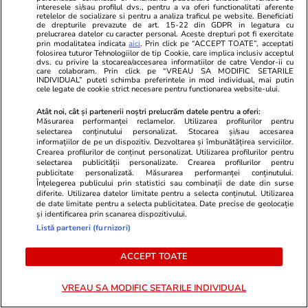
interesele si/sau profilul dvs., pentru a va oferi functionalitati aferente
Vacanțe și Cultură
08:48
Lifestyle
retelelor de socializare si pentru a analiza traficul pe website. Beneficiati
de drepturile prevazute de art. 15-22 din GDPR in legatura cu
Prea săraci pentru vacanțe: 6 din
Un patron di
prelucrarea datelor cu caracter personal. Aceste drepturi pot fi exercitate
prin modalitatea indicata
aici
. Prin click pe “ACCEPT TOATE”, acceptati
10 români nu au bani pentru o
făcut angajat
folosirea tuturor Tehnologiilor de tip Cookie, care implica inclusiv acceptul
dvs. cu privire la stocarea/accesarea informatiilor de catre Vendor-ii cu
săptămână de concediu
dat afară im
care colaboram. Prin click pe “VREAU SA MODIFIC SETARILE
INDIVIDUAL” puteti schimba preferintele in mod individual, mai putin
respect pent
cele legate de cookie strict necesare pentru functionarea website-ului.
Atât noi, cât și partenerii noștri prelucrăm datele pentru a oferi:
Măsurarea performanței reclamelor. Utilizarea profilurilor pentru
selectarea conținutului personalizat. Stocarea și/sau accesarea
Lifestyle
01 aug.
informațiilor de pe un dispozitiv. Dezvoltarea și îmbunătățirea serviciilor.
Crearea profilurilor de conținut personalizat. Utilizarea profilurilor pentru
selectarea publicității personalizate. Crearea profilurilor pentru
publicitate personalizată. Măsurarea performanței conținutului.
Cum se face cafeaua la presa
Înțelegerea publicului prin statistici sau combinații de date din surse
diferite. Utilizarea datelor limitate pentru a selecta conținutul. Utilizarea
franceză – cum funcționează și
de date limitate pentru a selecta publicitatea. Date precise de geolocație
și identificarea prin scanarea dispozitivului.
care sunt avantajele
Listă parteneri (furnizori)
ACCEPT TOATE
Lifestyle
15 iul.
VREAU SA MODIFIC SETARILE INDIVIDUAL