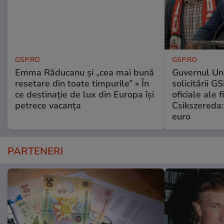
GSP.RO
GSP.RO
Emma Răducanu și „cea mai bună
Guvernul Ung
resetare din toate timpurile” » În
solicitării G
ce destinație de lux din Europa își
oficiale ale f
petrece vacanța
Csikszereda:
euro
PARTENERI