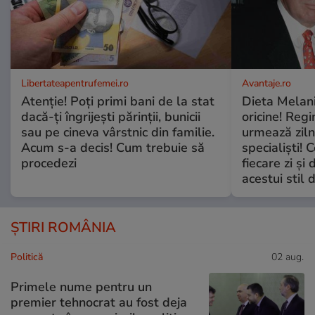
Libertateapentrufemei.ro
Avantaje.ro
Atenție! Poți primi bani de la stat
Dieta Melan
dacă-ți îngrijești părinții, bunicii
oricine! Regi
sau pe cineva vârstnic din familie.
urmează zilni
Acum s-a decis! Cum trebuie să
specialiști! 
procedezi
fiecare zi și 
acestui stil 
ȘTIRI ROMÂNIA
Politică
02 aug.
Primele nume pentru un
premier tehnocrat au fost deja