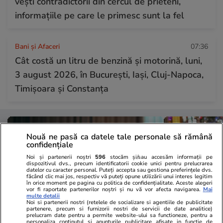
vești contradictorii din cercul de prieteni,
informațiile pe care le primesc sunt la fel
Bani și Afaceri
07:36
Cât costă un litru de benzină și motorină, luni,
3 august 2026, în București, Iași, Cluj-Napoca,
Timișoara și Constanța
Nouă ne pasă ca datele tale personale să rămână
confidențiale
Noi și partenerii noștri
596
stocăm și/sau accesăm informații pe
dispozitivul dvs., precum identificatorii cookie unici pentru prelucrarea
datelor cu caracter personal. Puteți accepta sau gestiona preferințele dvs.
făcând clic mai jos, respectiv vă puteți opune utilizării unui interes legitim
în orice moment pe pagina cu politica de confidențialitate. Aceste alegeri
vor fi raportate partenerilor noștri și nu vă vor afecta navigarea.
Mai
multe detalii
Noi si partenerii nostri (retelele de socializare si agentiile de publicitate
partenere, precum si furnizorii nostri de servicii de date analitice)
prelucram date pentru a permite website-ului sa functioneze, pentru a
personaliza continutul si anunturile publicitare afisate in functie de