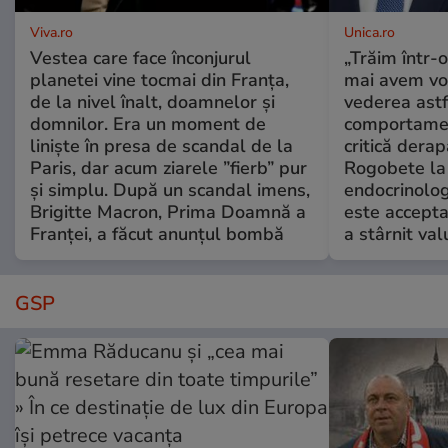
Viva.ro
Unica.ro
Vestea care face înconjurul
„Trăim într-
planetei vine tocmai din Franța,
mai avem vo
de la nivel înalt, doamnelor și
vederea astf
domnilor. Era un moment de
comportamen
liniște în presa de scandal de la
critică derap
Paris, dar acum ziarele ”fierb” pur
Rogobete la
și simplu. După un scandal imens,
endocrinolog
Brigitte Macron, Prima Doamnă a
este accepta
Franței, a făcut anunțul bombă
a stârnit valu
GSP