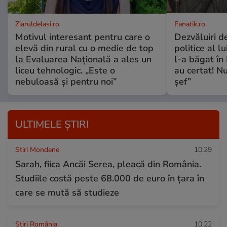
ZiaruldeIasi.ro
Fanatik.ro
Motivul interesant pentru care o
Dezvăluiri de
elevă din rural cu o medie de top
politice al l
la Evaluarea Națională a ales un
l-a băgat în
liceu tehnologic. „Este o
au certat! N
nebuloasă și pentru noi”
șef”
ULTIMELE ȘTIRI
Stiri Mondene
10:29
Sarah, fiica Ancăi Serea, pleacă din România.
Studiile costă peste 68.000 de euro în țara în
care se mută să studieze
Știri România
10:22