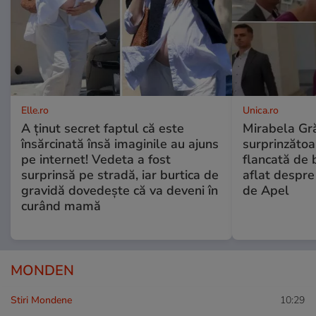
Elle.ro
Unica.ro
A ținut secret faptul că este
Mirabela Gră
însărcinată însă imaginile au ajuns
surprinzătoar
pe internet! Vedeta a fost
flancată de 
surprinsă pe stradă, iar burtica de
aflat despre
gravidă dovedește că va deveni în
de Apel
curând mamă
MONDEN
Stiri Mondene
10:29