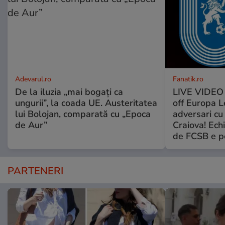
Adevarul.ro
Fanatik.ro
De la iluzia „mai bogați ca
LIVE VIDEO t
ungurii”, la coada UE. Austeritatea
off Europa L
lui Bolojan, comparată cu „Epoca
adversari cu
de Aur”
Craiova! Echi
de FCSB e pe
PARTENERI