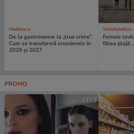
Mediafax.ro
StirileKanalD.ro
De la gastronomie la „true crime”.
Femeie lovit
Cum se transformă croazierele în
făcea plajă: „
2026 și 2027
PROMO