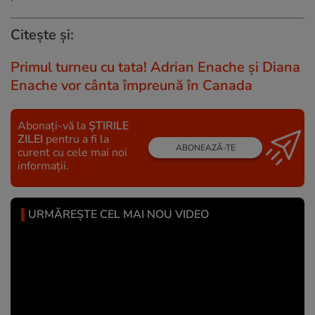
Citește și:
Primul turneu cu tata! Adrian Enache și Diana
Enache vor cânta împreună în Canada
Abonați-vă la
ȘTIRILE
ZILEI
pentru a fi la
ABONEAZĂ-TE
curent cu cele mai noi
informații.
URMĂREȘTE CEL MAI NOU VIDEO